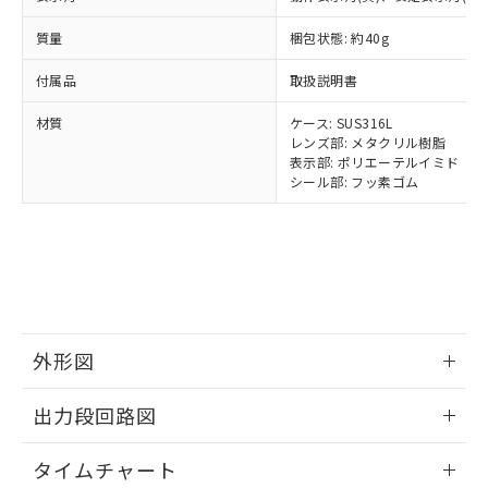
ルベンジル（BBP） 1000ppm以下、フタル酸ジブチル
全に破砕するなど、違法に輸出されな
DBP(フタル酸ジブチル) : 1000ppm、 DIBP(フタル酸ジ
様のお取引先、またはお客様担当のオ
（DBP） 1000ppm以下、フタル酸ジイソブチル
イソブチル) : 1000ppm、 BBP(フタル酸ブチルベンジ
△
一定数には満たないが在庫あり
いよう必要な手段を講じます。
ムロン制御機器販売店・当社販売員に
質量
(DIBP) 1000ppm以下
梱包状態: 約40g
ル) : 1000ppm、
当社は貴社製品を、核兵器、ミサイ
但し、RoHS指令で産業用監視および制御機器に対する
DEHP(フタル酸ビス(2-エチルヘキシル)) : 1000ppm
ご相談ください。
適用除外項目は除く。
ル、化学兵器、生物兵器またはその他
－
在庫なし(最新の在庫状況につ
付属品
取扱説明書
オムロン制御機器販売店や当社販売拠
フタル酸エステル類の４物質については閾値を超える意
武器並びにこれらの製造装置等に一切
いては、お客様のお取引先、ま
図的な使用がないことを確認しています。
点は「
販売ネットワーク
」をご確認
※2 環境保護使用期限
使用いたしません。
材質
ケース: SUS316L
たはお客様担当のオムロン制御
ください。
レンズ部: メタクリル樹脂
当社は、貴社製品を第三者に販売する
機器販売店・当社販売員にご確
在庫状況および標準価格結果を当社の
表示部: ポリエーテルイミド
※2 対応予定月
「ｅ」：有害物質（10物質）のすべてが基
場合は、上記1、2および3の内容を当
認ください)
事前の承諾なく第三者に漏洩または開
シール部: フッ素ゴム
準値以下であることを示します。
該第三者に通知します。また当社は、
示しないようお願いします。
部品在庫の切り替え状況などにより、予定
「10」：通常の使用状況下において有害物
販売先および販売に係わる関係者が違
マイパーツ機能（部品リスト作成サー
空
受注生産機種、また在庫状況の
月が前後することがあります。
質が外部に漏えいし、環境に深刻な影響を
法に輸出するおそれがある場合は、取
ビス）をご利用いただくには、I-Web
白
情報を公開していない機種
及ぼさない年数を意味します。
り引きをいたしません。
メンバーズにご登録されている必要が
「－」：未確認です。当社販売部門へお問
あります。
い合わせください。
お客様が当ウェブサイト上で当社にご
※3 非含有証明書ダウンロード
登録された部品リストについて、当社
外形図
および当社の共同利用者が、当社の製
下記の非含有証明書をダウンロードするこ
品・サービスに関するお客様との取
とができます。
情報更新：2025/11/10
合意する
キャンセル
引・商談に必要な範囲で利用すること
出力段回路図
をご了承ください。
EU RoHS指令（10物質）の非含有証明書
※当社の共同利用者とは、
"個人情報
情報更新：2025/11/10
51物質の非含有証明書（当社基準）
タイムチャート
の共同利用に関して"
の「1.共同利
※本証明書は発行日時点で非含有を証明す