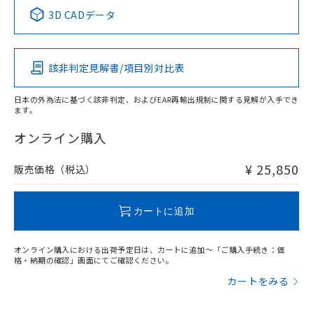
中国 RoHS表
※1 ※2
3D CADデータ
この製品の規格認証/適合状況ページへ
Pb
Hg
Cd
Cr(VI)
その他の認証はこちらのページからご検索ください
該非判定見解書/項目別対比表
X
O
O
O
日本の外為法に基づく該非判定、およびEAR再輸出規制に関する見解が入手でき
ます。
"対応済み"や非含有の記載がされた商品であっても、流通
在庫等で未対応品が混在する可能性があります。
オンライン購入
非含有品が必要な際は、弊社営業部門もしくは販売店へお
問い合わせください。
¥ 25,850
販売価格（税込）
この製品のRoHS/REACH対応状況ページへ
カートに追加
オンライン購入における出荷予定日は、カートに追加～「ご購入手続き：価
格・納期の確認」画面にてご確認ください。
カートをみる