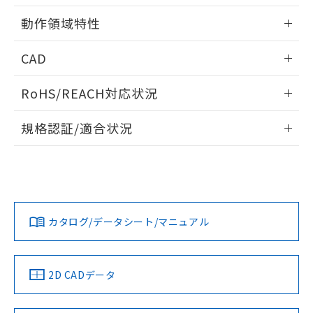
用者の範囲」に記載されている法人を
情報更新：2025/11/10
るもので、過去に遡って非含有を証明する
指します。
動作領域特性
ものではありません。
また、RoHS指令のフタル酸エステル類４
情報更新：2025/11/10
CAD
物質の対応では、対応完了までの期間は出
荷製品に未対応品が混在することから備考
ログイン/会員登録いただくと、CADデータをダウンロー
欄に対応日を記載しておりました。
RoHS/REACH対応状況
ドすることができます。
既に当社にて対応品への在庫切替を完了
していることから、特段のことがない限
情報更新：2026/7/29
規格認証/適合状況
り、2022年1月12日より割愛しておりま
す。
ログイン/会員登録
EU RoHS
注意事項・凡例
UL認証
CSA認証
CEマーキング
No
No
Yes
対応状況
対応予定月
※1
※2
ダウンロードデータをご利用いただく前に、以下を必ずお読
みください。
カタログ/データシート/マニュアル
対応済み
ソフトウェアの使用条件
LR型式承認
DNV型式承認
BV型式承認
KR型式承
（イギリス
（ノルウェー
（フランス
（韓国
船舶規格）
船舶規格）
船舶規格）
船舶規格
中国 RoHS
注意事項・凡例
2D CADデータ
No
No
No
No