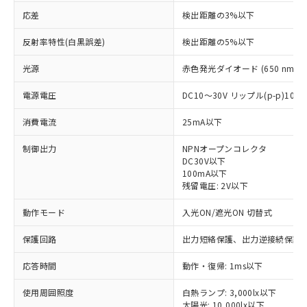
応差
検出距離の3%以下
反射率特性(白黒誤差)
検出距離の5%以下
光源
赤色発光ダイオード (650 nm)
電源電圧
DC10～30V リップル(p-p)10
消費電流
25mA以下
制御出力
NPNオープンコレクタ
DC30V以下
100mA以下
残留電圧: 2V以下
動作モード
入光ON/遮光ON 切替式
保護回路
出力短絡保護、出力逆接続保護
※1 対応状況
応答時間
動作・復帰: 1ms以下
対応済み：EU RoHS指令（10物質）の
使用周囲照度
白熱ランプ: 3,000lx以下
非含有に対応した製品が提供可能な商品で
太陽光: 10,000lx以下