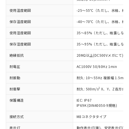
す。
対応予定：EU RoHS指令（10物質）の非含
使用温度範囲
-25～55℃（ただし、氷結、結
ご利用条件
有に対応した製品に切り替える予定のある
商品です。
保存温度範囲
-40～70℃（ただし、氷結、結
対応予定なし：EU RoHS指令（10物質）の
以下の条件をお読みいただき、同意のうえ
使用湿度範囲
35～85%（ただし、結露しない
非含有に非対応の商品で、対応品を出す予
ご利用ください。
定はありません。
保存湿度範囲
35～95%（ただし、結露しない
調査・確認中：EU RoHS指令（10物質）の
本サービスは、当社制御機器事業取扱
※1 中国RoHS○×表
非含有の対応状況を調査中または確認中の
商品の当社在庫状況および標準価格
絶縁抵抗
20MΩ以上(DC500Vメガにて)
商品です。
(税抜)を提供させていただくもので
「○」：最大均質材料含有率が中国RoHSの
非該当品：ライセンス料など無形物で、有
す。
耐電圧
AC1000V 50/60Hz 1min
基準値以下であることを示します。
害物質有無と関係のない商品です。
当社制御機器事業取扱商品の中には、
「×」：最大均質材料含有率が中国RoHSの
仕入先様の事情により、非含有部品として
耐振動
耐久: 10～55Hz 複振幅 1.5mm
本サービスの対象外となる商品もある
基準値を超えていることを示します。
いたものが、含有品と判明した場合などや
当社は、これら貴社製品のうち、外国
ことをご了承ください。
「－」：未確認です。当社販売部門へお問
むを得ず変更することがあります。
為替および外国貿易法に定める商品
2
耐衝撃
耐久: 500m/s
X、Y、Z各方向 
在庫状況および標準価格照会結果は、
い合わせください。
（以下｢規制貨物等」という）を輸出
記載している更新日時点での社内デー
保護構造
*EU RoHS指令（10物質）：
IEC: IP67
または国外への提供する場合は、日本
記
タに基づき作成されるものであり、閲
説明
鉛(Pb) 1000ppm以下、 水銀(Hg) 1000ppm以下、 カド
*中国RoHS10物質の基準値 (GB/T26572)：
IP69K (DIN40050-9規格)
国政府の輸出許可(または役務取引許
号
覧された時点での実際の在庫および標
ミウム(Cd) 100ppm以下、
Pb(鉛) :1000ppm、 Hg(水銀) : 1000ppm、 Cd(カドミウ
可)を取得するなどの必要な手続きを
六価クロム(Cr(Ⅵ)) 1000ppm以下、ポリ臭化ビフェニル
ム) : 100ppm、
準価格とは異なる場合があることをご
接続方式
M8コネクタタイプ
類(PBB) 1000ppm以下、ポリ臭化ジフェニルエーテル類
Cr(Ⅵ)(六価クロム) : 1000ppm、 PBBs(ポリ臭化ビフェ
とります。
了承ください。
(PBDE) 1000ppm以下、フタル酸ビス(2-エチルヘキシ
○
一定数以上の在庫あり
ニル類) : 1000ppm、 PBDEs(ポリ臭化ジフェニルエーテ
当社は規制貨物を破棄する場合は、完
ル) (DEHP)(別名：DOP) 1000ppm以下、フタル酸ブチ
正式な納期状況および標準価格はお客
ル類) : 1000ppm、
表示灯
動作表示灯(黄)、安定表示灯(緑)