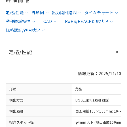
定格/性能
外形図
出力段回路図
タイムチャート
動作領域特性
CAD
RoHS/REACH対応状況
規格認証/適合状況
定格/性能
情報更新：2025/11/10
形状
角型
検出方式
BGS反射形(距離固定)
検出距離
白画用紙100×100mm: 10～10
投光スポット径
φ4mm以下 (検出距離100mm)