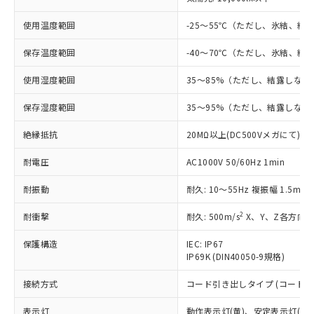
対応予定：EU RoHS指令（10物質）の非含
ご利用条件
有に対応した製品に切り替える予定のある
使用温度範囲
-25～55℃（ただし、氷結、結
商品です。
対応予定なし：EU RoHS指令（10物質）の
保存温度範囲
-40～70℃（ただし、氷結、結
以下の条件をお読みいただき、同意のうえ
非含有に非対応の商品で、対応品を出す予
ご利用ください。
使用湿度範囲
35～85%（ただし、結露しない
定はありません。
調査・確認中：EU RoHS指令（10物質）の
本サービスは、当社制御機器事業取扱
保存湿度範囲
35～95%（ただし、結露しない
※1 中国RoHS○×表
非含有の対応状況を調査中または確認中の
商品の当社在庫状況および標準価格
商品です。
(税抜)を提供させていただくもので
絶縁抵抗
20MΩ以上(DC500Vメガにて)
「○」：最大均質材料含有率が中国RoHSの
非該当品：ライセンス料など無形物で、有
す。
基準値以下であることを示します。
害物質有無と関係のない商品です。
耐電圧
AC1000V 50/60Hz 1min
当社制御機器事業取扱商品の中には、
「×」：最大均質材料含有率が中国RoHSの
仕入先様の事情により、非含有部品として
本サービスの対象外となる商品もある
基準値を超えていることを示します。
いたものが、含有品と判明した場合などや
当社は、これら貴社製品のうち、外国
耐振動
耐久: 10～55Hz 複振幅 1.5mm
ことをご了承ください。
「－」：未確認です。当社販売部門へお問
むを得ず変更することがあります。
為替および外国貿易法に定める商品
在庫状況および標準価格照会結果は、
い合わせください。
2
耐衝撃
耐久: 500m/s
X、Y、Z各方向 
（以下｢規制貨物等」という）を輸出
記載している更新日時点での社内デー
*EU RoHS指令（10物質）：
または国外への提供する場合は、日本
記
タに基づき作成されるものであり、閲
説明
鉛(Pb) 1000ppm以下、 水銀(Hg) 1000ppm以下、 カド
*中国RoHS10物質の基準値 (GB/T26572)：
保護構造
IEC: IP67
国政府の輸出許可(または役務取引許
号
覧された時点での実際の在庫および標
ミウム(Cd) 100ppm以下、
Pb(鉛) :1000ppm、 Hg(水銀) : 1000ppm、 Cd(カドミウ
IP69K (DIN40050-9規格)
可)を取得するなどの必要な手続きを
六価クロム(Cr(Ⅵ)) 1000ppm以下、ポリ臭化ビフェニル
ム) : 100ppm、
準価格とは異なる場合があることをご
類(PBB) 1000ppm以下、ポリ臭化ジフェニルエーテル類
Cr(Ⅵ)(六価クロム) : 1000ppm、 PBBs(ポリ臭化ビフェ
とります。
了承ください。
(PBDE) 1000ppm以下、フタル酸ビス(2-エチルヘキシ
接続方式
コード引き出しタイプ (コード長 
○
一定数以上の在庫あり
ニル類) : 1000ppm、 PBDEs(ポリ臭化ジフェニルエーテ
当社は規制貨物を破棄する場合は、完
ル) (DEHP)(別名：DOP) 1000ppm以下、フタル酸ブチ
正式な納期状況および標準価格はお客
ル類) : 1000ppm、
ルベンジル（BBP） 1000ppm以下、フタル酸ジブチル
全に破砕するなど、違法に輸出されな
DBP(フタル酸ジブチル) : 1000ppm、 DIBP(フタル酸ジ
様のお取引先、またはお客様担当のオ
表示灯
動作表示灯(黄)、安定表示灯(緑)
（DBP） 1000ppm以下、フタル酸ジイソブチル