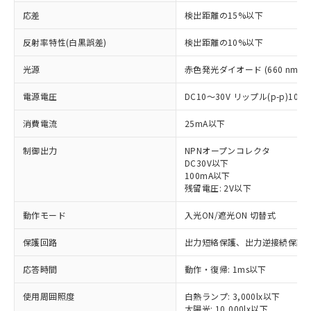
応差
検出距離の15%以下
反射率特性(白黒誤差)
検出距離の10%以下
光源
赤色発光ダイオード (660 nm)
電源電圧
DC10～30V リップル(p-p)10
消費電流
25mA以下
制御出力
NPNオープンコレクタ
DC30V以下
100mA以下
残留電圧: 2V以下
動作モード
入光ON/遮光ON 切替式
保護回路
出力短絡保護、出力逆接続保護
※1 対応状況
応答時間
動作・復帰: 1ms以下
対応済み：EU RoHS指令（10物質）の
非含有に対応した製品が提供可能な商品で
使用周囲照度
白熱ランプ: 3,000lx以下
す。
太陽光: 10,000lx以下