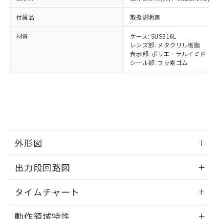
イソブチル) : 1000ppm、 BBP(フタル酸ブチルベンジ
△
一定数には満たないが在庫あり
いよう必要な手段を講じます。
ムロン制御機器販売店・当社販売員に
(DIBP) 1000ppm以下
ル) : 1000ppm、
当社は貴社製品を、核兵器、ミサイ
但し、RoHS指令で産業用監視および制御機器に対する
DEHP(フタル酸ビス(2-エチルヘキシル)) : 1000ppm
付属品
取扱説明書
ご相談ください。
適用除外項目は除く。
ル、化学兵器、生物兵器またはその他
－
在庫なし(最新の在庫状況につ
オムロン制御機器販売店や当社販売拠
フタル酸エステル類の４物質については閾値を超える意
武器並びにこれらの製造装置等に一切
材質
ケース: SUS316L
いては、お客様のお取引先、ま
図的な使用がないことを確認しています。
点は「
販売ネットワーク
」をご確認
※2 環境保護使用期限
レンズ部: メタクリル樹脂
使用いたしません。
たはお客様担当のオムロン制御
ください。
表示部: ポリエーテルイミド
当社は、貴社製品を第三者に販売する
機器販売店・当社販売員にご確
在庫状況および標準価格結果を当社の
シール部: フッ素ゴム
※2 対応予定月
「ｅ」：有害物質（10物質）のすべてが基
場合は、上記1、2および3の内容を当
認ください)
事前の承諾なく第三者に漏洩または開
準値以下であることを示します。
該第三者に通知します。また当社は、
示しないようお願いします。
部品在庫の切り替え状況などにより、予定
「10」：通常の使用状況下において有害物
販売先および販売に係わる関係者が違
マイパーツ機能（部品リスト作成サー
空
受注生産機種、また在庫状況の
月が前後することがあります。
質が外部に漏えいし、環境に深刻な影響を
法に輸出するおそれがある場合は、取
ビス）をご利用いただくには、I-Web
白
情報を公開していない機種
及ぼさない年数を意味します。
り引きをいたしません。
メンバーズにご登録されている必要が
「－」：未確認です。当社販売部門へお問
あります。
い合わせください。
お客様が当ウェブサイト上で当社にご
※3 非含有証明書ダウンロード
登録された部品リストについて、当社
外形図
および当社の共同利用者が、当社の製
下記の非含有証明書をダウンロードするこ
情報更新：2025/11/10
品・サービスに関するお客様との取
出力段回路図
とができます。
合意する
キャンセル
引・商談に必要な範囲で利用すること
をご了承ください。
情報更新：2025/11/10
EU RoHS指令（10物質）の非含有証明書
タイムチャート
※当社の共同利用者とは、
"個人情報
51物質の非含有証明書（当社基準）
の共同利用に関して"
の「1.共同利
※本証明書は発行日時点で非含有を証明す
情報更新：2025/11/10
用者の範囲」に記載されている法人を
動作領域特性