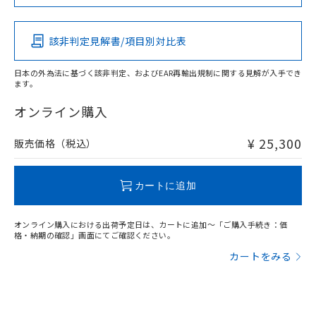
この製品の規格認証/適合状況ページへ
Pb
Hg
Cd
Cr(VI)
その他の認証はこちらのページからご検索ください
該非判定見解書/項目別対比表
X
O
O
O
日本の外為法に基づく該非判定、およびEAR再輸出規制に関する見解が入手でき
ます。
"対応済み"や非含有の記載がされた商品であっても、流通
在庫等で未対応品が混在する可能性があります。
オンライン購入
非含有品が必要な際は、弊社営業部門もしくは販売店へお
問い合わせください。
¥ 25,300
販売価格（税込）
この製品のRoHS/REACH対応状況ページへ
カートに追加
オンライン購入における出荷予定日は、カートに追加～「ご購入手続き：価
格・納期の確認」画面にてご確認ください。
カートをみる