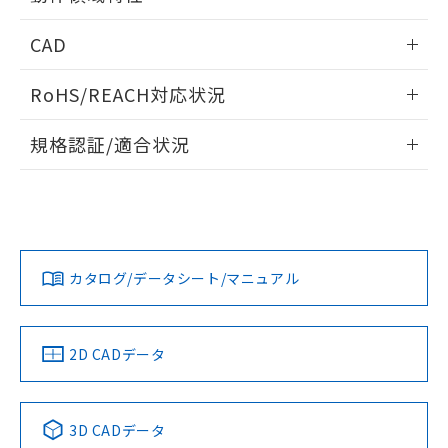
るもので、過去に遡って非含有を証明する
指します。
ものではありません。
情報更新：2025/11/10
CAD
また、RoHS指令のフタル酸エステル類４
物質の対応では、対応完了までの期間は出
ログイン/会員登録いただくと、CADデータをダウンロー
荷製品に未対応品が混在することから備考
RoHS/REACH対応状況
ドすることができます。
欄に対応日を記載しておりました。
既に当社にて対応品への在庫切替を完了
情報更新：2026/7/29
規格認証/適合状況
していることから、特段のことがない限
り、2022年1月12日より割愛しておりま
ログイン/会員登録
EU RoHS
注意事項・凡例
す。
UL認証
CSA認証
CEマーキング
No
No
Yes
対応状況
対応予定月
※1
※2
ダウンロードデータをご利用いただく前に、以下を必ずお読
みください。
カタログ/データシート/マニュアル
対応済み
ソフトウェアの使用条件
LR型式承認
DNV型式承認
BV型式承認
KR型式承
（イギリス
（ノルウェー
（フランス
（韓国
船舶規格）
船舶規格）
船舶規格）
船舶規格
中国 RoHS
注意事項・凡例
2D CADデータ
No
No
No
No
中国 RoHS表
※1 ※2
3D CADデータ