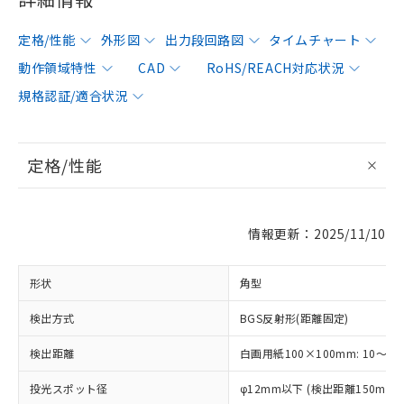
定格/性能
外形図
出力段回路図
タイムチャート
動作領域特性
CAD
RoHS/REACH対応状況
規格認証/適合状況
定格/性能
情報更新：2025/11/10
形状
角型
検出方式
BGS反射形(距離固定)
検出距離
白画用紙100×100mm: 10～15
投光スポット径
φ12mm以下 (検出距離150mm)