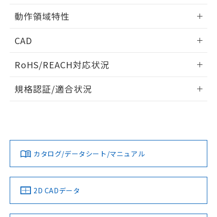
用者の範囲」に記載されている法人を
情報更新：2025/11/10
るもので、過去に遡って非含有を証明する
指します。
動作領域特性
ものではありません。
また、RoHS指令のフタル酸エステル類４
情報更新：2025/11/10
CAD
物質の対応では、対応完了までの期間は出
荷製品に未対応品が混在することから備考
ログイン/会員登録いただくと、CADデータをダウンロー
欄に対応日を記載しておりました。
RoHS/REACH対応状況
ドすることができます。
既に当社にて対応品への在庫切替を完了
していることから、特段のことがない限
情報更新：2026/7/29
規格認証/適合状況
り、2022年1月12日より割愛しておりま
す。
ログイン/会員登録
EU RoHS
注意事項・凡例
UL認証
CSA認証
CEマーキング
No
No
Yes
対応状況
対応予定月
※1
※2
ダウンロードデータをご利用いただく前に、以下を必ずお読
みください。
カタログ/データシート/マニュアル
対応済み
ソフトウェアの使用条件
LR型式承認
DNV型式承認
BV型式承認
KR型式承
（イギリス
（ノルウェー
（フランス
（韓国
船舶規格）
船舶規格）
船舶規格）
船舶規格
中国 RoHS
注意事項・凡例
2D CADデータ
No
No
No
No