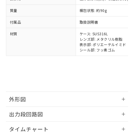
ルベンジル（BBP） 1000ppm以下、フタル酸ジブチル
全に破砕するなど、違法に輸出されな
DBP(フタル酸ジブチル) : 1000ppm、 DIBP(フタル酸ジ
様のお取引先、またはお客様担当のオ
（DBP） 1000ppm以下、フタル酸ジイソブチル
イソブチル) : 1000ppm、 BBP(フタル酸ブチルベンジ
△
一定数には満たないが在庫あり
いよう必要な手段を講じます。
ムロン制御機器販売店・当社販売員に
質量
(DIBP) 1000ppm以下
梱包状態: 約90g
ル) : 1000ppm、
当社は貴社製品を、核兵器、ミサイ
但し、RoHS指令で産業用監視および制御機器に対する
DEHP(フタル酸ビス(2-エチルヘキシル)) : 1000ppm
ご相談ください。
適用除外項目は除く。
ル、化学兵器、生物兵器またはその他
－
在庫なし(最新の在庫状況につ
付属品
取扱説明書
オムロン制御機器販売店や当社販売拠
フタル酸エステル類の４物質については閾値を超える意
武器並びにこれらの製造装置等に一切
いては、お客様のお取引先、ま
図的な使用がないことを確認しています。
点は「
販売ネットワーク
」をご確認
※2 環境保護使用期限
使用いたしません。
材質
ケース: SUS316L
たはお客様担当のオムロン制御
ください。
レンズ部: メタクリル樹脂
当社は、貴社製品を第三者に販売する
機器販売店・当社販売員にご確
在庫状況および標準価格結果を当社の
表示部: ポリエーテルイミド
※2 対応予定月
「ｅ」：有害物質（10物質）のすべてが基
場合は、上記1、2および3の内容を当
認ください)
事前の承諾なく第三者に漏洩または開
シール部: フッ素ゴム
準値以下であることを示します。
該第三者に通知します。また当社は、
示しないようお願いします。
部品在庫の切り替え状況などにより、予定
「10」：通常の使用状況下において有害物
販売先および販売に係わる関係者が違
マイパーツ機能（部品リスト作成サー
空
受注生産機種、また在庫状況の
月が前後することがあります。
質が外部に漏えいし、環境に深刻な影響を
法に輸出するおそれがある場合は、取
ビス）をご利用いただくには、I-Web
白
情報を公開していない機種
及ぼさない年数を意味します。
り引きをいたしません。
メンバーズにご登録されている必要が
「－」：未確認です。当社販売部門へお問
あります。
い合わせください。
お客様が当ウェブサイト上で当社にご
※3 非含有証明書ダウンロード
登録された部品リストについて、当社
外形図
および当社の共同利用者が、当社の製
下記の非含有証明書をダウンロードするこ
品・サービスに関するお客様との取
とができます。
情報更新：2025/11/10
合意する
キャンセル
引・商談に必要な範囲で利用すること
出力段回路図
をご了承ください。
EU RoHS指令（10物質）の非含有証明書
※当社の共同利用者とは、
"個人情報
情報更新：2025/11/10
51物質の非含有証明書（当社基準）
タイムチャート
の共同利用に関して"
の「1.共同利
※本証明書は発行日時点で非含有を証明す