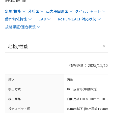
定格/性能
外形図
出力段回路図
タイムチャート
動作領域特性
CAD
RoHS/REACH対応状況
規格認証/適合状況
定格/性能
情報更新：2025/11/10
形状
角型
検出方式
BGS反射形(距離固定)
検出距離
白画用紙100×100mm: 10～10
投光スポット径
φ4mm以下 (検出距離100mm)