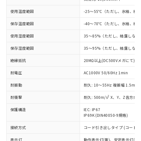
す。
対応予定：EU RoHS指令（10物質）の非含
使用温度範囲
-25～55℃（ただし、氷結、結
ご利用条件
有に対応した製品に切り替える予定のある
商品です。
保存温度範囲
-40～70℃（ただし、氷結、結
対応予定なし：EU RoHS指令（10物質）の
以下の条件をお読みいただき、同意のうえ
使用湿度範囲
35～85%（ただし、結露しない
非含有に非対応の商品で、対応品を出す予
ご利用ください。
定はありません。
保存湿度範囲
35～95%（ただし、結露しない
調査・確認中：EU RoHS指令（10物質）の
本サービスは、当社制御機器事業取扱
※1 中国RoHS○×表
非含有の対応状況を調査中または確認中の
商品の当社在庫状況および標準価格
絶縁抵抗
20MΩ以上(DC500Vメガにて)
商品です。
(税抜)を提供させていただくもので
「○」：最大均質材料含有率が中国RoHSの
非該当品：ライセンス料など無形物で、有
す。
耐電圧
AC1000V 50/60Hz 1min
基準値以下であることを示します。
害物質有無と関係のない商品です。
当社制御機器事業取扱商品の中には、
「×」：最大均質材料含有率が中国RoHSの
仕入先様の事情により、非含有部品として
耐振動
耐久: 10～55Hz 複振幅 1.5mm
本サービスの対象外となる商品もある
基準値を超えていることを示します。
いたものが、含有品と判明した場合などや
当社は、これら貴社製品のうち、外国
ことをご了承ください。
「－」：未確認です。当社販売部門へお問
むを得ず変更することがあります。
為替および外国貿易法に定める商品
2
耐衝撃
耐久: 500m/s
X、Y、Z各方向 
在庫状況および標準価格照会結果は、
い合わせください。
（以下｢規制貨物等」という）を輸出
記載している更新日時点での社内デー
保護構造
*EU RoHS指令（10物質）：
IEC: IP67
または国外への提供する場合は、日本
記
タに基づき作成されるものであり、閲
説明
鉛(Pb) 1000ppm以下、 水銀(Hg) 1000ppm以下、 カド
*中国RoHS10物質の基準値 (GB/T26572)：
IP69K (DIN40050-9規格)
国政府の輸出許可(または役務取引許
号
覧された時点での実際の在庫および標
ミウム(Cd) 100ppm以下、
Pb(鉛) :1000ppm、 Hg(水銀) : 1000ppm、 Cd(カドミウ
可)を取得するなどの必要な手続きを
六価クロム(Cr(Ⅵ)) 1000ppm以下、ポリ臭化ビフェニル
ム) : 100ppm、
準価格とは異なる場合があることをご
接続方式
コード引き出しタイプ (コード長 
類(PBB) 1000ppm以下、ポリ臭化ジフェニルエーテル類
Cr(Ⅵ)(六価クロム) : 1000ppm、 PBBs(ポリ臭化ビフェ
とります。
了承ください。
(PBDE) 1000ppm以下、フタル酸ビス(2-エチルヘキシ
○
一定数以上の在庫あり
ニル類) : 1000ppm、 PBDEs(ポリ臭化ジフェニルエーテ
当社は規制貨物を破棄する場合は、完
ル) (DEHP)(別名：DOP) 1000ppm以下、フタル酸ブチ
正式な納期状況および標準価格はお客
ル類) : 1000ppm、
表示灯
動作表示灯(黄)、安定表示灯(緑)