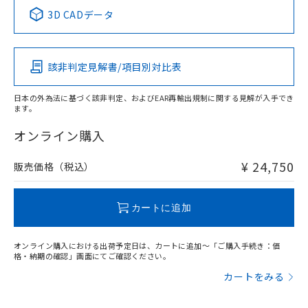
中国 RoHS表
※1 ※2
3D CADデータ
この製品の規格認証/適合状況ページへ
Pb
Hg
Cd
Cr(VI)
その他の認証はこちらのページからご検索ください
該非判定見解書/項目別対比表
X
O
O
O
日本の外為法に基づく該非判定、およびEAR再輸出規制に関する見解が入手でき
ます。
"対応済み"や非含有の記載がされた商品であっても、流通
在庫等で未対応品が混在する可能性があります。
オンライン購入
非含有品が必要な際は、弊社営業部門もしくは販売店へお
問い合わせください。
¥ 24,750
販売価格（税込）
この製品のRoHS/REACH対応状況ページへ
カートに追加
オンライン購入における出荷予定日は、カートに追加～「ご購入手続き：価
格・納期の確認」画面にてご確認ください。
カートをみる