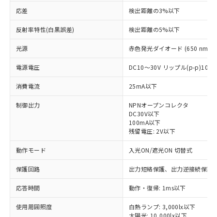
応差
検出距離の3%以下
反射率特性(白黒誤差)
検出距離の5%以下
光源
赤色発光ダイオード (650 nm)
電源電圧
DC10～30V リップル(p-p)10
消費電流
25mA以下
制御出力
NPNオープンコレクタ
DC30V以下
100mA以下
残留電圧: 2V以下
動作モード
入光ON/遮光ON 切替式
保護回路
出力短絡保護、出力逆接続保護
※1 対応状況
応答時間
動作・復帰: 1ms以下
対応済み：EU RoHS指令（10物質）の
使用周囲照度
白熱ランプ: 3,000lx以下
非含有に対応した製品が提供可能な商品で
太陽光: 10,000lx以下