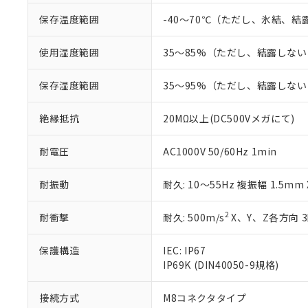
「－」：未確認で
鉛(Pb) 1000ppm以下、
くものです。
う）を輸出ま
保存温度範囲
-40～70℃（ただし、氷結、
記
説明
六価クロム(Cr(Ⅵ)) 1
当社制御機器
などの必要な
フタル酸ビス(2-エチルヘ
号
*中国RoHS10物質の基準値 
ル（DBP） 1000ppm
在庫状況およ
当社は規制貨
Pb(鉛) :1000ppm、 Hg
但し、RoHS指令で産
使用湿度範囲
35～85%（ただし、結露しな
のであり、閲
ます。
Cr(Ⅵ)(六価クロム) : 
フタル酸エステル類の４
○
一定数以
DBP(フタル酸ジブチル) :
い。
当社は貴社製
DEHP(フタル酸ビス(2-エ
正式な納期状
保存湿度範囲
35～95%（ただし、結露しな
置等に一切使
当社販売員に
※2 対応予定月
△
一定数に
当社は、貴社
オムロン制御
また当社は、
※2 環境保護使
絶縁抵抗
20MΩ以上(DC500Vメガにて)
在庫状況およ
部品在庫の切り替
たしません。
－
在庫なし
す。
「ｅ」：有害物質
機器販売
耐電圧
AC1000V 50/60Hz 1min
マイパーツ機
「10」：通常の
ている必要が
味します。
空
受注生産
耐振動
耐久: 10～55Hz 複振幅 1.5mm
お客様が当ウ
※3 非含有証明
「－」：未確認で
白
が、当社の製
さい。
下記の非含有証明
2
耐衝撃
耐久: 500m/s
X、Y、Z各方向 
※当社の共同
いる法人を指
EU RoHS指令（
保護構造
IEC: IP67
51物質の非含有証
IP69K (DIN40050-9規格)
※本証明書は発行
また、RoHS指
接続方式
M8コネクタタイプ
混在することから