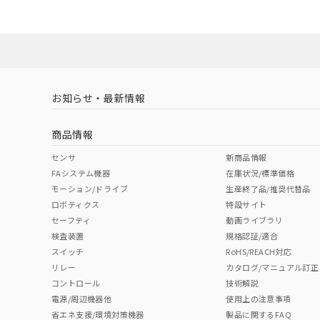
ダウンロードデータをご利用いただく前に、以下を必ずお読
No
No
Yes
対応状況
対応予定月
※1
※2
ソフトウェアの使用条件
対応済み
LR型式承認
DNV型式承認
BV型式承認
KR
（イギリス
（ノルウェー
（フランス
（
お知らせ・最新情報
中国 RoHS
注意事項・凡例
船舶規格）
船舶規格）
船舶規格）
船
商品情報
No
No
No
No
中国 RoHS表
※1 ※2
センサ
新商品情報
FAシステム機器
在庫状況/標準価格
Pb
Hg
Cd
Cr(V
モーション/ドライブ
生産終了品/推奨代替品
検出物体の大きさ-距離特性
ロボティクス
特設サイト
セーフティ
動画ライブラリ
検査装置
規格認証/適合
X
O
O
O
スイッチ
RoHS/REACH対応
リレー
カタログ/マニュアル訂正
コントロール
技術解説
"対応済み"や非含有の記載がされた商品であっても、流通
電源/周辺機器他
使用上の注意事項
非含有品が必要な際は、弊社営業部門もしくは販売店へお
省エネ支援/環境対策機器
製品に関するFAQ