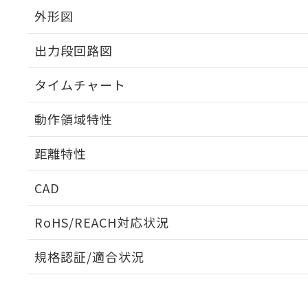
外形図
出力段回路図
タイムチャート
動作領域特性
距離特性
CAD
受光出力-距離特性
ログイン/会員登録いただくと、CADデータをダウンロ
RoHS/REACH対応状況
規格認証/適合状況
EU RoHS
注意事項・凡例
UL認証
CSA認証
CEマーキング