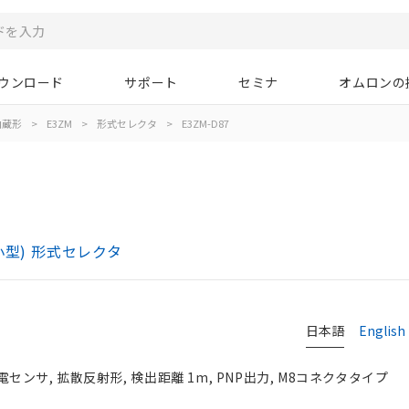
ウンロード
サポート
セミナ
オムロンの
内蔵形
>
E3ZM
>
形式セレクタ
>
E3ZM-D87
小型) 形式セレクタ
日本語
English
ンサ, 拡散反射形, 検出距離 1m, PNP出力, M8コネクタタイプ