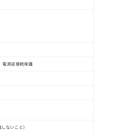
、電源逆接続保護
 RoHS指令（10物質）の非含有に対応した製品が提供可能な商品です
oHS指令（10物質）の非含有に対応した製品に切り替える予定のある
 RoHS指令（10物質）の非含有に非対応の商品で、対応品を出す予
 RoHS指令（10物質）の非含有の対応状況を調査中または確認中の
ンス料など無形物で、有害物質有無と関係のない商品です。
○×表
より、非含有部品としていたものが、含有品と判明した場合などやむ
みいただき、同意のうえご利用ください。
材料含有率が中国RoHSの基準値以下であることを示します。
結露しないこと）
材料含有率が中国RoHSの基準値を超えていることを示します。
、当社制御機器事業取扱商品の当社在庫状況および標準価格(税抜)
ら貴社製品のうち、外国為替および外国貿易法に定める商品（以下｢
質）：