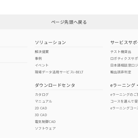
みください。
N/A
N/A
非含有証明書
※3
ページ先頭へ戻る
ダウンロードはこちら
型式承認
NK型式承認
ABS型式承認
韓国
（日本
（アメリカ
ソリューション
サービスサポ
舶規格）
船舶規格）
船舶規格）
解決提案
テスト機貸出
事例
ロボティクスサ
No
No
イベント
日本語相談窓口
現場データ活用サービスi-BELT
輸出該非判定
I)
PBBs
PBDEs
DBP
ダウンロードセンタ
eラーニング
この製品の規格認証/適合
その他の認証はこちらのページからご
カタログ
eラーニングのご
マニュアル
コースを選んで受
O
O
O
2D CAD
eラーニングコー
3D CAD
電気制御CAD
在庫等で未対応品が混在する可能性があります。
ソフトウェア
問い合わせください。