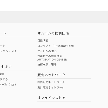
ート
オムロンの提供価値
目指す姿
ポート
コンセプト「i-Automation!」
ジャパンデスク
オムロンの強み
お客様との共創拠点
AUTOMATION CENTER
DIBP
BBP
DEHP
環境保護
技術を磨く現場
・セミナ
状況ページへ
使用期限
検索ください
案内
販売ネットワーク
講する
O
O
O
10
国内販売ネットワーク
ス一覧（PDF）
海外販売ネットワーク
オンラインストア