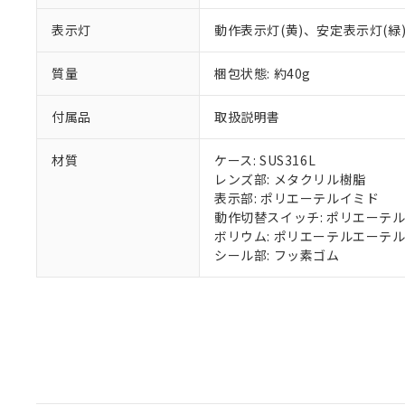
既に当社にて対応
表示灯
動作表示灯(黄)、安定表示灯(緑
り割愛しておりま
質量
梱包状態: 約40g
付属品
取扱説明書
材質
ケース: SUS316L
レンズ部: メタクリル樹脂
表示部: ポリエーテルイミド
動作切替スイッチ: ポリエーテ
ボリウム: ポリエーテルエーテ
シール部: フッ素ゴム