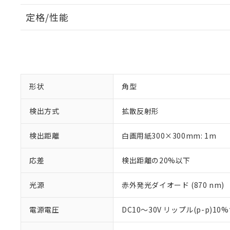
定格/性能
形状
角型
検出方式
拡散反射形
検出距離
白画用紙300×300mm: 1m
応差
検出距離の20%以下
光源
赤外発光ダイオード (870 nm)
電源電圧
DC10～30V リップル(p-p)10