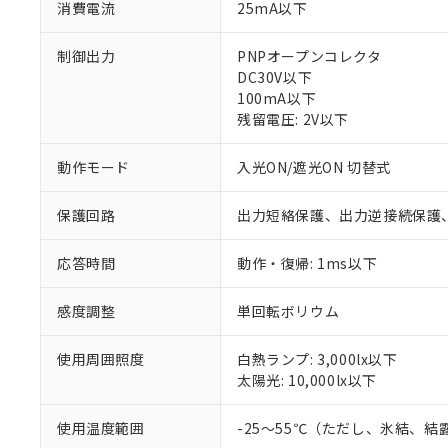
消費電流
25mA以下
制御出力
PNPオープンコレクタ
DC30V以下
100mA以下
残留電圧: 2V以下
動作モード
入光ON/遮光ON 切替式
保護回路
出力短絡保護、出力逆接続保護
※1 対応状況
応答時間
動作・復帰: 1ms以下
対応済み：EU
対応予定：EU R
感度調整
単回転ボリウム
対応予定なし：EU
調査・確認中：EU
ご利用条件
使用周囲照度
白熱ランプ: 3,000lx以下
非該当品：ライセ
※1 中国RoHS
太陽光: 10,000lx以下
仕入先様の事情に
があります。
以下の条件をお読
「○」：最大均質
使用温度範囲
-25～55℃（ただし、氷結、
「×」：最大均質
本サービスは
当社は、これ
*EU RoHS指令（10物