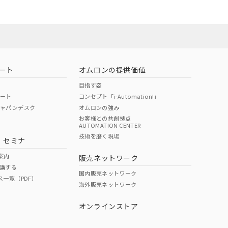
ート
オムロンの提供価値
目指す姿
ポート
コンセプト「i-Automation!」
ジャパンデスク
オムロンの強み
お客様との共創拠点
AUTOMATION CENTER
DIBP
BBP
DEHP
環境保護
技術を磨く現場
・セミナ
状況ページへ
使用期限
検索ください
案内
販売ネットワーク
講する
O
O
O
10
国内販売ネットワーク
ス一覧（PDF）
海外販売ネットワーク
オンラインストア