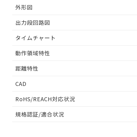
外形図
出力段回路図
タイムチャート
動作領域特性
距離特性
CAD
受光出力-距離特性
ログイン/会員登録いただくと、CADデータをダウンロ
RoHS/REACH対応状況
規格認証/適合状況
EU RoHS
注意事項・凡例
UL認証
CSA認証
CEマーキング