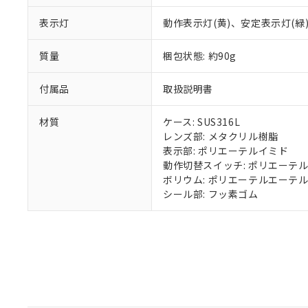
既に当社にて対応
表示灯
動作表示灯(黄)、安定表示灯(緑
り割愛しておりま
質量
梱包状態: 約90g
付属品
取扱説明書
材質
ケース: SUS316L
レンズ部: メタクリル樹脂
表示部: ポリエーテルイミド
動作切替スイッチ: ポリエーテ
ボリウム: ポリエーテルエーテ
シール部: フッ素ゴム