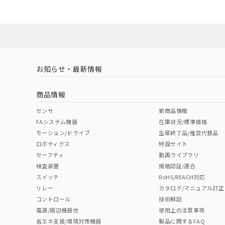
ダウンロードデータをご利用いただく前に、以下を必ずお読
No
No
Yes
対応状況
対応予定月
※1
※2
ソフトウェアの使用条件
対応済み
LR型式承認
DNV型式承認
BV型式承認
KR
（イギリス
（ノルウェー
（フランス
（
お知らせ・最新情報
中国 RoHS
注意事項・凡例
船舶規格）
船舶規格）
船舶規格）
船
商品情報
No
No
No
No
中国 RoHS表
※1 ※2
センサ
新商品情報
FAシステム機器
在庫状況/標準価格
Pb
Hg
Cd
Cr(V
モーション/ドライブ
生産終了品/推奨代替品
検出物体の大きさ-距離特性
ロボティクス
特設サイト
セーフティ
動画ライブラリ
検査装置
規格認証/適合
X
O
O
O
スイッチ
RoHS/REACH対応
リレー
カタログ/マニュアル訂正
コントロール
技術解説
"対応済み"や非含有の記載がされた商品であっても、流通
電源/周辺機器他
使用上の注意事項
非含有品が必要な際は、弊社営業部門もしくは販売店へお
省エネ支援/環境対策機器
製品に関するFAQ