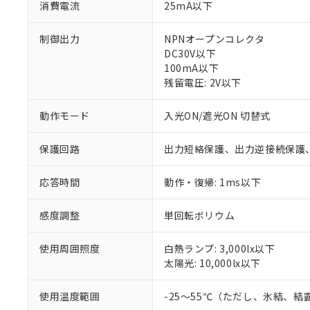
消費電流
25mA以下
制御出力
NPNオープンコレクタ
DC30V以下
100mA以下
残留電圧: 2V以下
動作モード
入光ON/遮光ON 切替式
保護回路
出力短絡保護、出力逆接続保護
※1 対応状況
応答時間
動作・復帰: 1ms以下
対応済み：EU
対応予定：EU R
感度調整
単回転ボリウム
対応予定なし：EU
調査・確認中：EU
ご利用条件
使用周囲照度
白熱ランプ: 3,000lx以下
非該当品：ライセ
※1 中国RoHS
太陽光: 10,000lx以下
仕入先様の事情に
があります。
以下の条件をお読
「○」：最大均質
使用温度範囲
-25～55℃（ただし、氷結、
「×」：最大均質
本サービスは
当社は、これ
*EU RoHS指令（10物