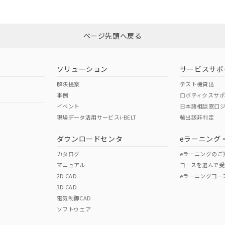
みください。
N/A
N/A
非含有証明書
※3
ページ先頭へ戻る
ダウンロードはこちら
型式承認
NK型式承認
ABS型式承認
韓国
（日本
（アメリカ
ソリューション
サービスサポ
舶規格）
船舶規格）
船舶規格）
解決提案
テスト機貸出
事例
ロボティクスサ
No
No
イベント
日本語相談窓口
現場データ活用サービスi-BELT
輸出該非判定
I)
PBBs
PBDEs
DBP
ダウンロードセンタ
eラーニング
この製品の規格認証/適合
その他の認証はこちらのページからご
カタログ
eラーニングのご
マニュアル
コースを選んで受
O
O
O
2D CAD
eラーニングコー
3D CAD
電気制御CAD
在庫等で未対応品が混在する可能性があります。
ソフトウェア
問い合わせください。