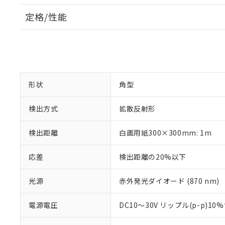
定格/性能
形状
角型
検出方式
拡散反射形
検出距離
白画用紙300×300mm: 1m
応差
検出距離の20%以下
光源
赤外発光ダイオード (870 nm)
電源電圧
DC10～30V リップル(p-p)10