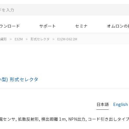
ウンロード
サポート
セミナ
オムロンの
内蔵形
>
E3ZM
>
形式セレクタ
>
E3ZM-D62 2M
小型) 形式セレクタ
日本語
English
ンサ, 拡散反射形, 検出距離 1m, NPN出力, コード引き出しタイプ,