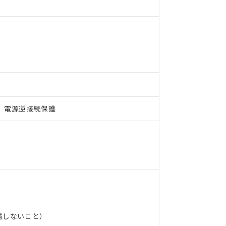
、電源逆接続保護
 RoHS指令（10物質）の非含有に対応した製品が提供可能な商品です
oHS指令（10物質）の非含有に対応した製品に切り替える予定のある
 RoHS指令（10物質）の非含有に非対応の商品で、対応品を出す予
 RoHS指令（10物質）の非含有の対応状況を調査中または確認中の
ンス料など無形物で、有害物質有無と関係のない商品です。
○×表
より、非含有部品としていたものが、含有品と判明した場合などやむ
みいただき、同意のうえご利用ください。
材料含有率が中国RoHSの基準値以下であることを示します。
結露しないこと）
材料含有率が中国RoHSの基準値を超えていることを示します。
、当社制御機器事業取扱商品の当社在庫状況および標準価格(税抜)
ら貴社製品のうち、外国為替および外国貿易法に定める商品（以下｢
質）：