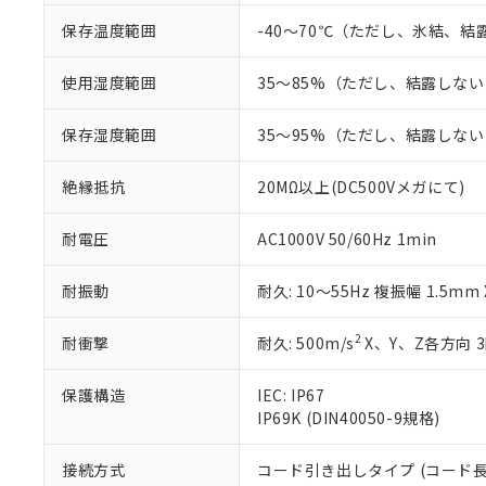
「－」：未確認で
鉛(Pb) 1000ppm以下、
くものです。
う）を輸出ま
保存温度範囲
-40～70℃（ただし、氷結、
記
説明
六価クロム(Cr(Ⅵ)) 1
当社制御機器
などの必要な
フタル酸ビス(2-エチルヘ
号
*中国RoHS10物質の基準値 
ル（DBP） 1000ppm
在庫状況およ
当社は規制貨
Pb(鉛) :1000ppm、 Hg
但し、RoHS指令で産
使用湿度範囲
35～85%（ただし、結露しな
のであり、閲
ます。
Cr(Ⅵ)(六価クロム) : 
フタル酸エステル類の４
○
一定数以
DBP(フタル酸ジブチル) :
い。
当社は貴社製
DEHP(フタル酸ビス(2-エ
正式な納期状
保存湿度範囲
35～95%（ただし、結露しな
置等に一切使
当社販売員に
※2 対応予定月
△
一定数に
当社は、貴社
オムロン制御
また当社は、
※2 環境保護使
絶縁抵抗
20MΩ以上(DC500Vメガにて)
在庫状況およ
部品在庫の切り替
たしません。
－
在庫なし
す。
「ｅ」：有害物質
機器販売
耐電圧
AC1000V 50/60Hz 1min
マイパーツ機
「10」：通常の
ている必要が
味します。
空
受注生産
耐振動
耐久: 10～55Hz 複振幅 1.5mm
お客様が当ウ
※3 非含有証明
「－」：未確認で
白
が、当社の製
さい。
下記の非含有証明
2
耐衝撃
耐久: 500m/s
X、Y、Z各方向 
※当社の共同
いる法人を指
EU RoHS指令（
保護構造
IEC: IP67
51物質の非含有証
IP69K (DIN40050-9規格)
※本証明書は発行
また、RoHS指
接続方式
コード引き出しタイプ (コード長 
混在することから