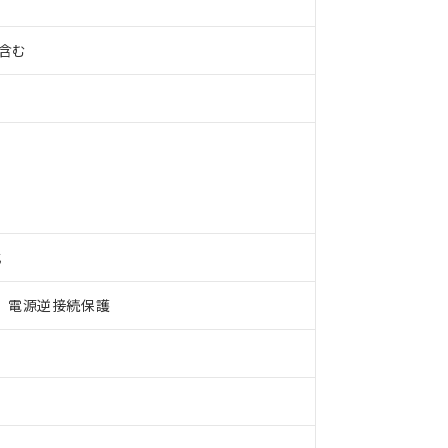
%含む
式
 RoHS指令（10物質）の非含有に対応した製品が提供可能な商品です
、電源逆接続保護
oHS指令（10物質）の非含有に対応した製品に切り替える予定のある
 RoHS指令（10物質）の非含有に非対応の商品で、対応品を出す予
 RoHS指令（10物質）の非含有の対応状況を調査中または確認中の
ンス料など無形物で、有害物質有無と関係のない商品です。
○×表
より、非含有部品としていたものが、含有品と判明した場合などやむ
みいただき、同意のうえご利用ください。
材料含有率が中国RoHSの基準値以下であることを示します。