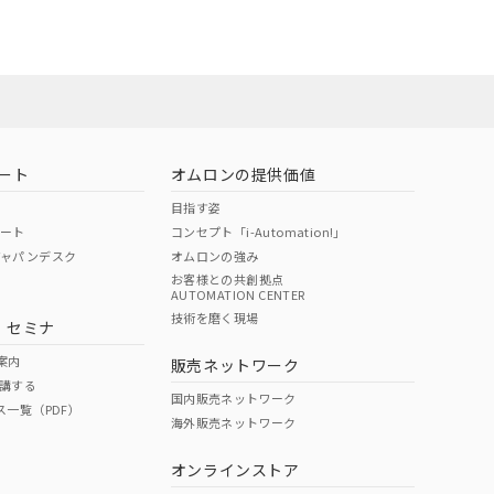
ート
オムロンの提供価値
目指す姿
ポート
コンセプト「i-Automation!」
ジャパンデスク
オムロンの強み
お客様との共創拠点
AUTOMATION CENTER
DIBP
BBP
DEHP
環境保護
技術を磨く現場
・セミナ
状況ページへ
使用期限
検索ください
案内
販売ネットワーク
講する
O
O
O
10
国内販売ネットワーク
ス一覧（PDF）
海外販売ネットワーク
オンラインストア