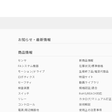
ダウンロードデータをご利用いただく前に、以下を必ずお読
No
No
Yes
対応状況
対応予定月
※1
※2
ソフトウェアの使用条件
対応済み
LR型式承認
DNV型式承認
BV型式承認
KR
（イギリス
（ノルウェー
（フランス
（
お知らせ・最新情報
中国 RoHS
注意事項・凡例
船舶規格）
船舶規格）
船舶規格）
船
商品情報
No
No
No
No
中国 RoHS表
※1 ※2
センサ
新商品情報
FAシステム機器
在庫状況/標準価格
Pb
Hg
Cd
Cr(V
モーション/ドライブ
生産終了品/推奨代替品
ロボティクス
特設サイト
セーフティ
動画ライブラリ
検査装置
規格認証/適合
X
O
O
O
スイッチ
RoHS/REACH対応
リレー
カタログ/マニュアル訂正
コントロール
技術解説
"対応済み"や非含有の記載がされた商品であっても、流通
電源/周辺機器他
使用上の注意事項