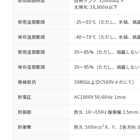
「×」：最大均質
使用周囲照度
白熱ランプ: 3,000lx以下
本サービスは
当社は、これ
*EU RoHS指令（10物
「－」：未確認で
太陽光: 10,000lx以下
鉛(Pb) 1000ppm以下、
くものです。
う）を輸出ま
記
説明
六価クロム(Cr(Ⅵ)) 1
当社制御機器
などの必要な
フタル酸ビス(2-エチルヘ
号
*中国RoHS10物質の基準値 
ル（DBP） 1000ppm
使用温度範囲
-25～55℃（ただし、氷結、
在庫状況およ
当社は規制貨
Pb(鉛) :1000ppm、 Hg
但し、RoHS指令で産
のであり、閲
ます。
Cr(Ⅵ)(六価クロム) : 
フタル酸エステル類の４
○
一定数以
DBP(フタル酸ジブチル) :
い。
当社は貴社製
保存温度範囲
-40～70℃（ただし、氷結、
DEHP(フタル酸ビス(2-エ
正式な納期状
置等に一切使
当社販売員に
※2 対応予定月
△
一定数に
当社は、貴社
使用湿度範囲
35～85%（ただし、結露しな
オムロン制御
また当社は、
※2 環境保護使
在庫状況およ
部品在庫の切り替
たしません。
－
在庫なし
保存湿度範囲
35～95%（ただし、結露しな
す。
「ｅ」：有害物質
機器販売
マイパーツ機
「10」：通常の
ている必要が
絶縁抵抗
20MΩ以上(DC500Vメガにて)
味します。
空
受注生産
お客様が当ウ
※3 非含有証明
「－」：未確認で
白
が、当社の製
耐電圧
AC1000V 50/60Hz 1min
さい。
下記の非含有証明
※当社の共同
耐振動
耐久: 10～55Hz 複振幅 1.5mm
いる法人を指
EU RoHS指令（
51物質の非含有証
2
耐衝撃
耐久: 500m/s
X、Y、Z各方向 
※本証明書は発行
また、RoHS指