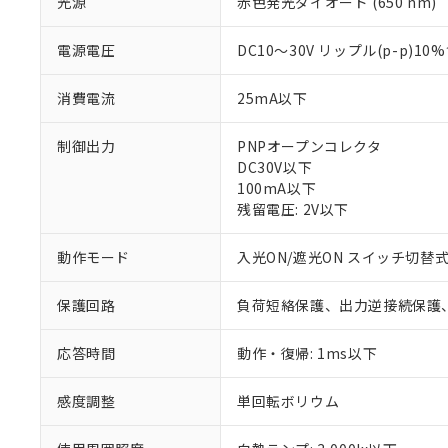
光源
赤色発光ダイオード (650 nm)
電源電圧
DC10～30V リップル(p-p)10
消費電流
25mA以下
制御出力
PNPオープンコレクタ
DC30V以下
100mA以下
残留電圧: 2V以下
※1 対応状況
動作モード
入光ON/遮光ON スイッチ切替
対応済み：EU
保護回路
負荷短絡保護、出力逆接続保護
対応予定：EU R
対応予定なし：EU
調査・確認中：EU
応答時間
動作・復帰: 1ms以下
ご利用条件
非該当品：ライセ
※1 中国RoHS
仕入先様の事情に
感度調整
単回転ボリウム
があります。
以下の条件をお読
「○」：最大均質