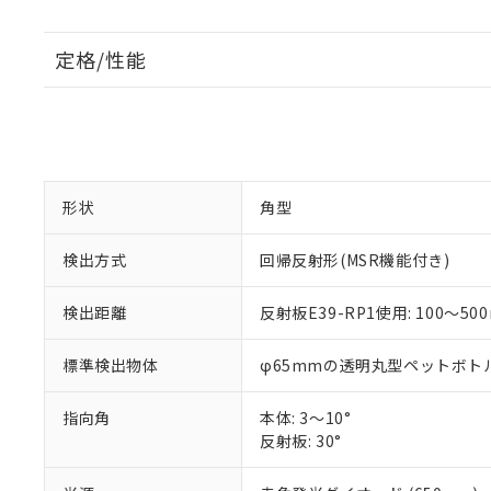
定格/性能
形状
角型
検出方式
回帰反射形(MSR機能付き)
検出距離
反射板E39-RP1使用: 100～50
標準検出物体
φ65mmの透明丸型ペットボトル
指向角
本体: 3～10°
反射板: 30°