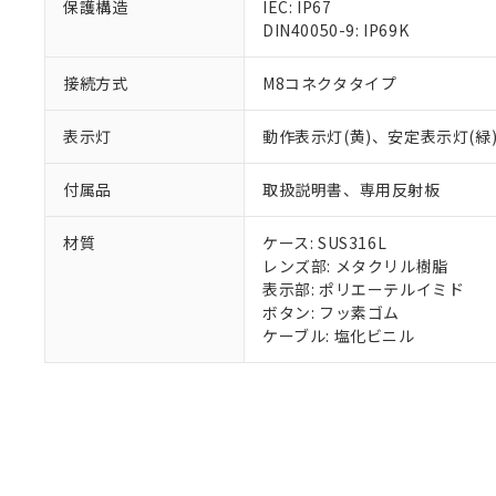
混在することから
保護構造
IEC: IP67
既に当社にて対応
DIN40050-9: IP69K
り割愛しておりま
接続方式
M8コネクタタイプ
表示灯
動作表示灯(黄)、安定表示灯(緑
付属品
取扱説明書、専用反射板
材質
ケース: SUS316L
レンズ部: メタクリル樹脂
表示部: ポリエーテルイミド
ボタン: フッ素ゴム
ケーブル: 塩化ビニル