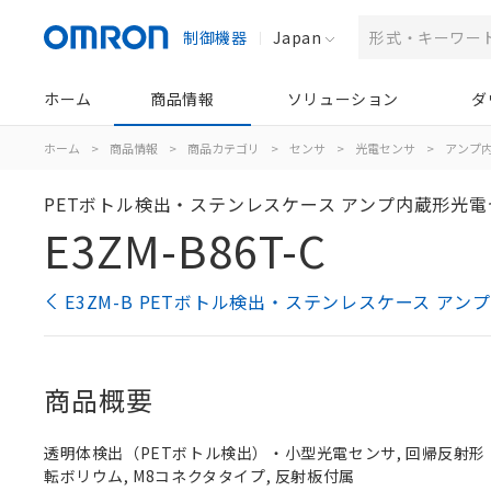
制御機器
Japan
ホーム
商品情報
ソリューション
ダ
ホーム
>
商品情報
>
商品カテゴリ
>
センサ
>
光電センサ
>
アンプ
PETボトル検出・ステンレスケース アンプ内蔵形光
E3ZM-B86T-C
E3ZM-B PETボトル検出・ステンレスケース 
商品概要
透明体検出（PETボトル検出）・小型光電センサ, 回帰反射形（MSR
転ボリウム, M8コネクタタイプ, 反射板付属