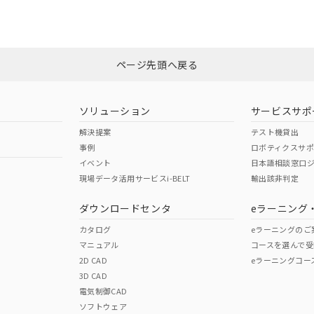
みください。
N/A
N/A
非含有証明書
※3
ページ先頭へ戻る
ダウンロードはこちら
型式承認
NK型式承認
ABS型式承認
韓国
（日本
（アメリカ
ソリューション
サービスサポ
舶規格）
船舶規格）
船舶規格）
解決提案
テスト機貸出
事例
ロボティクスサ
No
No
イベント
日本語相談窓口
現場データ活用サービスi-BELT
輸出該非判定
I)
PBBs
PBDEs
DBP
ダウンロードセンタ
eラーニング
この製品の規格認証/適合
その他の認証はこちらのページからご
カタログ
eラーニングのご
マニュアル
コースを選んで受
O
O
O
2D CAD
eラーニングコー
3D CAD
電気制御CAD
在庫等で未対応品が混在する可能性があります。
ソフトウェア