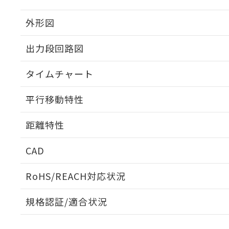
外形図
出力段回路図
タイムチャート
平行移動特性
距離特性
CAD
受光出力-距離特性
ログイン/会員登録いただくと、CADデータをダウンロ
RoHS/REACH対応状況
規格認証/適合状況
EU RoHS
注意事項・凡例
UL認証
CSA認証
CEマーキング