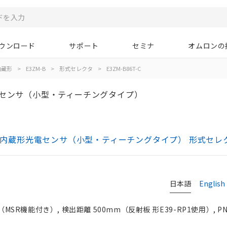
ウンロード
サポート
セミナ
オムロンの
内蔵形
>
E3ZM-B
>
形式セレクタ
>
E3ZM-B86T-C
電センサ（小型・ティーチングタイプ）
アンプ内蔵形光電センサ（小型・ティーチングタイプ） 形式セレ
日本語
English
機能付き）, 検出距離 500mm（反射板 形E39-RP1使用）, PN