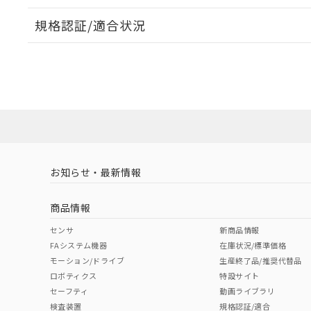
規格認証/適合状況
EU RoHS
注意事項・凡例
UL認証
CSA認証
CEマーキング
ダウンロードデータをご利用いただく前に、以下を必ずお読
No
No
Yes
対応状況
対応予定月
※1
※2
ソフトウェアの使用条件
対応済み
LR型式承認
DNV型式承認
BV型式承認
KR
（イギリス
（ノルウェー
（フランス
（
お知らせ・最新情報
中国 RoHS
注意事項・凡例
船舶規格）
船舶規格）
船舶規格）
船
商品情報
No
No
No
No
中国 RoHS表
※1 ※2
センサ
新商品情報
FAシステム機器
在庫状況/標準価格
Pb
Hg
Cd
Cr(V
モーション/ドライブ
生産終了品/推奨代替品
ロボティクス
特設サイト
セーフティ
動画ライブラリ
検査装置
規格認証/適合
X
O
O
O