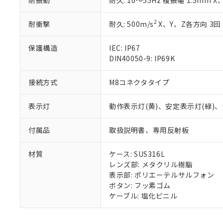
耐振動
耐久: 10～55Hz 複振幅 1.5mm 
※本証明書は発行
また、RoHS指
2
混在することから
耐衝撃
耐久: 500m/s
X、Y、Z各方向 3回
既に当社にて対応
り割愛しておりま
保護構造
IEC: IP67
DIN40050-9: IP69K
接続方式
M8コネクタタイプ
表示灯
動作表示灯(黄)、安定表示灯(緑)
付属品
取扱説明書、専用反射板
材質
ケース: SUS316L
レンズ部: メタクリル樹脂
表示部: ポリエーテルサルフォン
ボタン: フッ素ゴム
ケーブル: 塩化ビニル