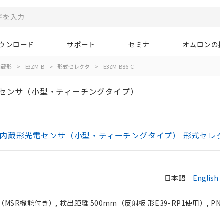
ウンロード
サポート
セミナ
オムロンの
内蔵形
>
E3ZM-B
>
形式セレクタ
>
E3ZM-B86-C
電センサ（小型・ティーチングタイプ）
アンプ内蔵形光電センサ（小型・ティーチングタイプ） 形式セレ
日本語
English
機能付き）, 検出距離 500mm（反射板 形E39-RP1使用）, PN