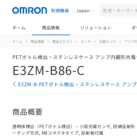
制御機器
Japan
ホーム
商品情報
ソリューション
ダ
ホーム
>
商品情報
>
商品カテゴリ
>
センサ
>
光電センサ
>
アンプ
PETボトル検出・ステンレスケース アンプ内蔵形光
E3ZM-B86-C
E3ZM-B PETボトル検出・ステンレスケース 
商品概要
透明体検出（PETボトル検出）・小型光電センサ, 回帰反射形（MSR
ーチング方式, M8コネクタタイプ, 反射板付属