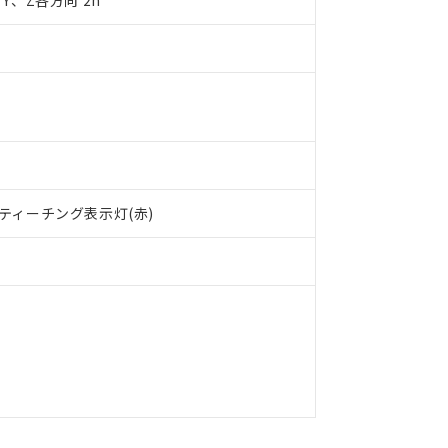
X、Y、Z各方向 2h
日時点で非含有を証明するもので、過去に遡って非含有を証明するも
令のフタル酸エステル類４物質の対応では、対応完了までの期間は出
備考欄に対応日を記載しておりました。
品への在庫切替を完了していることから、特段のことがない限り、20
す。
、ティーチング表示灯(赤)