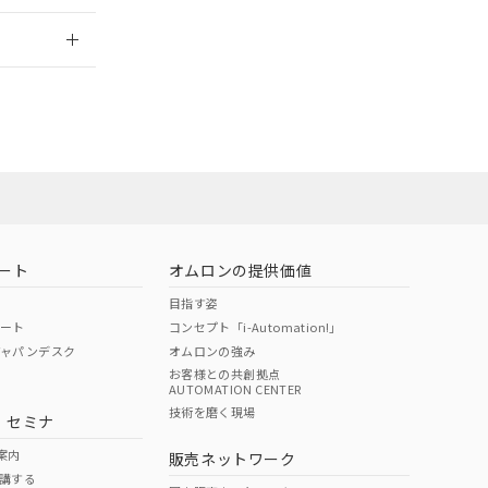
2026/7/29
ート
オムロンの提供価値
目指す姿
ポート
コンセプト「i-Automation!」
ジャパンデスク
オムロンの強み
お客様との共創拠点
AUTOMATION CENTER
DIBP
BBP
DEHP
環境保護
技術を磨く現場
・セミナ
状況ページへ
使用期限
検索ください
案内
販売ネットワーク
講する
O
O
O
10