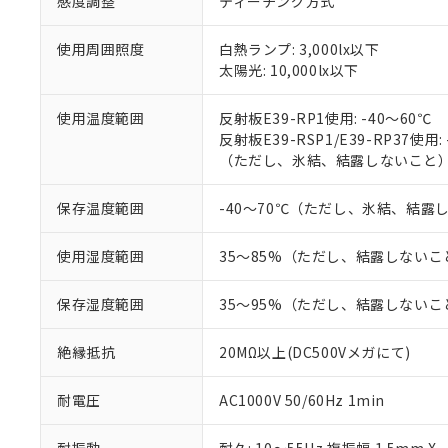
感度調整
ティーチング方式
があります。
以下の条件をお読
「○」：最大均質
「×」：最大均質
使用周囲照度
白熱ランプ: 3,000lx以下
本サービスは
当社は、これ
*EU RoHS指令（10物
「－」：未確認で
鉛(Pb) 1000ppm以下、
太陽光: 10,000lx以下
くものです。
う）を輸出ま
記
説明
六価クロム(Cr(Ⅵ)) 1
当社制御機器
などの必要な
フタル酸ビス(2-エチルヘ
号
*中国RoHS10物質の基準値 
ル（DBP） 1000ppm
在庫状況およ
当社は規制貨
使用温度範囲
反射板E39-RP1使用: -40～60℃
Pb(鉛) :1000ppm、 Hg
但し、RoHS指令で産
のであり、閲
ます。
反射板E39-RSP1/E39-RP37使用:
Cr(Ⅵ)(六価クロム) : 
フタル酸エステル類の４
○
一定数以
DBP(フタル酸ジブチル) :
い。
当社は貴社製
（ただし、氷結、結露しないこと
DEHP(フタル酸ビス(2-エ
正式な納期状
置等に一切使
当社販売員に
※2 対応予定月
△
一定数に
当社は、貴社
保存温度範囲
-40～70℃（ただし、氷結、結露
オムロン制御
また当社は、
※2 環境保護使
在庫状況およ
部品在庫の切り替
たしません。
－
在庫なし
使用湿度範囲
35～85%（ただし、結露しないこ
す。
「ｅ」：有害物質
機器販売
マイパーツ機
「10」：通常の
保存湿度範囲
35～95%（ただし、結露しないこ
ている必要が
味します。
空
受注生産
お客様が当ウ
※3 非含有証明
「－」：未確認で
白
が、当社の製
絶縁抵抗
20MΩ以上(DC500Vメガにて)
さい。
下記の非含有証明
※当社の共同
耐電圧
AC1000V 50/60Hz 1min
いる法人を指
EU RoHS指令（
51物質の非含有証