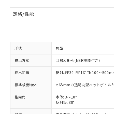
定格/性能
形状
角型
検出方式
回帰反射形(MSR機能付き)
検出距離
反射板E39-RP1使用: 100～500m
標準検出物体
φ65mmの透明丸型ペットボトル50
指向角
本体: 3～10°
反射板: 30°