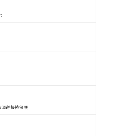
む
 RoHS指令（10物質）の非含有に対応した製品が提供可能な商品です
電源逆接続保護
oHS指令（10物質）の非含有に対応した製品に切り替える予定のある
 RoHS指令（10物質）の非含有に非対応の商品で、対応品を出す予
 RoHS指令（10物質）の非含有の対応状況を調査中または確認中の
ンス料など無形物で、有害物質有無と関係のない商品です。
○×表
より、非含有部品としていたものが、含有品と判明した場合などやむ