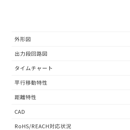
外形図
出力段回路図
タイムチャート
平行移動特性
距離特性
CAD
受光出力-距離特性
ログイン/会員登録いただくと、CADデータをダウンロ
RoHS/REACH対応状況