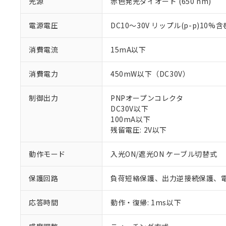
光源
赤色発光ダイオード (650 nm)
電源電圧
DC10～30V リップル(p-p)10%含
消費電流
15mA以下
消費電力
450mW以下（DC30V）
制御出力
PNPオープンコレクタ
DC30V以下
100mA以下
残留電圧: 2V以下
※1 対応状況
動作モード
入光ON/遮光ON ケーブル切替式
対応済み：EU
保護回路
負荷短絡保護、出力逆接続保護、
対応予定：EU R
対応予定なし：EU
調査・確認中：EU
ご利用条件
応答時間
動作・復帰: 1ms以下
非該当品：ライセ
※1 中国RoHS
仕入先様の事情に