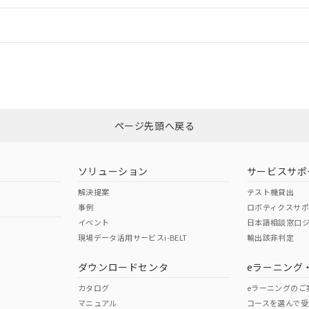
情報更新：
ログイン/会員登録
CCC認証
電波法
みください。
N/A
N/A
非含有証明書
※3
ページ先頭へ戻る
ダウンロードはこちら
型式承認
NK型式承認
ABS型式承認
韓国
（日本
（アメリカ
ソリューション
サービスサポ
舶規格）
船舶規格）
船舶規格）
解決提案
テスト機貸出
事例
ロボティクスサ
No
No
イベント
日本語相談窓口
現場データ活用サービスi-BELT
輸出該非判定
I)
PBBs
PBDEs
DBP
ダウンロードセンタ
eラーニング
この製品の規格認証/適合
その他の認証はこちらのページからご
カタログ
eラーニングのご
マニュアル
コースを選んで受
O
O
O