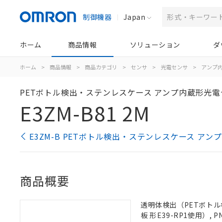
制御機器
Japan
ホーム
商品情報
ソリューション
ダ
ホーム
>
商品情報
>
商品カテゴリ
>
センサ
>
光電センサ
>
アンプ
PETボトル検出・ステンレスケース アンプ内蔵形光
E3ZM-B81 2M
E3ZM-B PETボトル検出・ステンレスケース 
商品概要
透明体検出（PETボトル
板 形E39-RP1使用）,