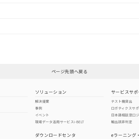
ードすることができます。
情報更新：
ログイン/会員登録
、「カスタマーサポートセンタ お客様相談室」または貴社担当オムロン
みください。
非含有証明書
※3
ページ先頭へ戻る
ダウンロードはこちら
ソリューション
サービスサポ
解決提案
テスト機貸出
事例
ロボティクスサ
イベント
日本語相談窓口
現場データ活用サービスi-BELT
輸出該非判定
I)
PBBs
PBDEs
DBP
ダウンロードセンタ
eラーニング