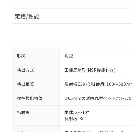
定格/性能
形状
角型
検出方式
回帰反射形(MSR機能付き)
検出距離
反射板E39-RP1使用: 100～500m
標準検出物体
φ65mmの透明丸型ペットボトル50
指向角
本体: 3～10°
反射板: 30°