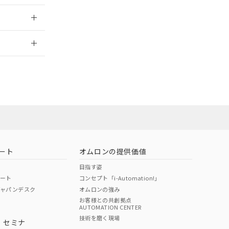
2026/7/29
営業員または販
お問い合わせ
ート
オムロンの提供価値
目指す姿
ポート
コンセプト「i-Automation!」
ジャパンデスク
オムロンの強み
お客様との共創拠点
AUTOMATION CENTER
DIBP
BBP
DEHP
環境保護
技術を磨く現場
・セミナ
使用期限