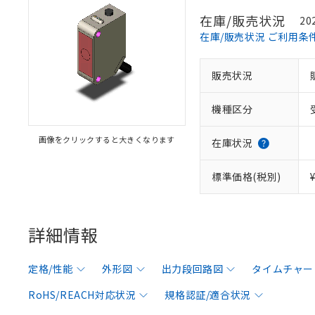
在庫/販売状況
20
在庫/販売状況 ご利用条
販売状況
機種区分
画像をクリックすると大きくなります
在庫状況
標準価格(税別)
詳細情報
定格/性能
外形図
出力段回路図
タイムチャー
RoHS/REACH対応状況
規格認証/適合状況