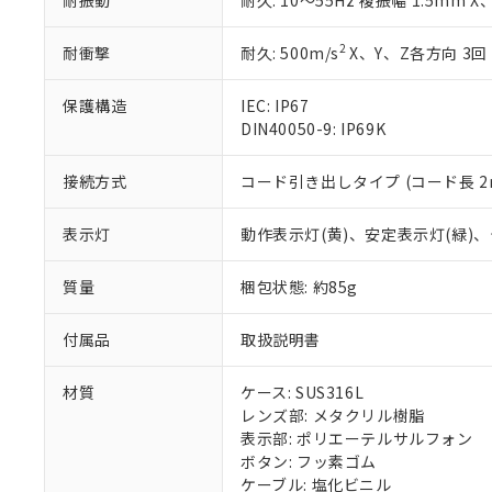
耐振動
耐久: 10～55Hz 複振幅 1.5mm 
51物質の非含有証
※本証明書は発行
2
耐衝撃
耐久: 500m/s
X、Y、Z各方向 3回
また、RoHS指
混在することから
既に当社にて対応
保護構造
IEC: IP67
り割愛しておりま
DIN40050-9: IP69K
接続方式
コード引き出しタイプ (コード長 2
表示灯
動作表示灯(黄)、安定表示灯(緑)
質量
梱包状態: 約85g
付属品
取扱説明書
材質
ケース: SUS316L
レンズ部: メタクリル樹脂
表示部: ポリエーテルサルフォン
ボタン: フッ素ゴム
ケーブル: 塩化ビニル