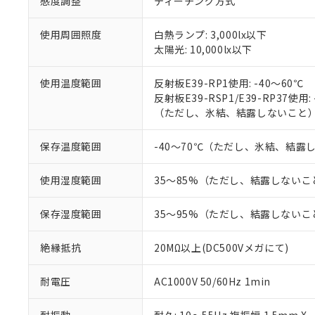
感度調整
ティーチング方式
※1 中国RoHS
仕入先様の事情に
があります。
以下の条件をお読
「○」：最大均質
使用周囲照度
白熱ランプ: 3,000lx以下
「×」：最大均質
太陽光: 10,000lx以下
本サービスは
当社は、これ
*EU RoHS指令（10物
「－」：未確認で
鉛(Pb) 1000ppm以下、
くものです。
う）を輸出ま
記
説明
六価クロム(Cr(Ⅵ)) 1
使用温度範囲
反射板E39-RP1使用: -40～60℃
当社制御機器
などの必要な
フタル酸ビス(2-エチルヘ
号
*中国RoHS10物質の基準値 
ル（DBP） 1000ppm
反射板E39-RSP1/E39-RP37使用:
在庫状況およ
当社は規制貨
Pb(鉛) :1000ppm、 Hg
但し、RoHS指令で産
（ただし、氷結、結露しないこと
のであり、閲
ます。
Cr(Ⅵ)(六価クロム) : 
フタル酸エステル類の４
○
一定数以
DBP(フタル酸ジブチル) :
い。
当社は貴社製
DEHP(フタル酸ビス(2-エ
正式な納期状
置等に一切使
保存温度範囲
-40～70℃（ただし、氷結、結露
当社販売員に
※2 対応予定月
△
一定数に
当社は、貴社
オムロン制御
また当社は、
※2 環境保護使
使用湿度範囲
35～85%（ただし、結露しないこ
在庫状況およ
部品在庫の切り替
たしません。
－
在庫なし
す。
「ｅ」：有害物質
機器販売
保存湿度範囲
35～95%（ただし、結露しないこ
マイパーツ機
「10」：通常の
ている必要が
味します。
空
受注生産
お客様が当ウ
※3 非含有証明
絶縁抵抗
20MΩ以上(DC500Vメガにて)
「－」：未確認で
白
が、当社の製
さい。
下記の非含有証明
耐電圧
AC1000V 50/60Hz 1min
※当社の共同
いる法人を指
EU RoHS指令（