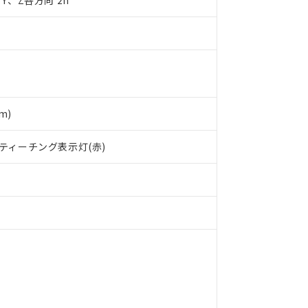
X、Y、Z各方向 2h
明書（当社基準）
日時点で非含有を証明するもので、過去に遡って非含有を証明するも
令のフタル酸エステル類４物質の対応では、対応完了までの期間は出
備考欄に対応日を記載しておりました。
品への在庫切替を完了していることから、特段のことがない限り、20
す。
m)
、ティーチング表示灯(赤)