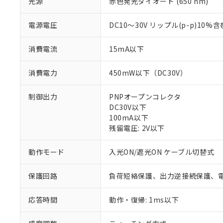
光源
赤色発光ダイオード (650 nm)
電源電圧
DC10～30V リップル(p-p)10%含
消費電流
15mA以下
消費電力
450mW以下（DC30V）
制御出力
PNPオープンコレクタ
DC30V以下
100mA以下
残留電圧: 2V以下
動作モード
入光ON/遮光ON ケーブル切替式
※1 対応状況
保護回路
負荷短絡保護、出力逆接続保護、
対応済み：EU
対応予定：EU R
対応予定なし：EU
応答時間
動作・復帰: 1ms以下
調査・確認中：EU
ご利用条件
非該当品：ライセ