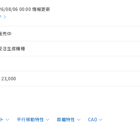
26/08/06 00:00 情報更新
件
販売中
受注生産機種
¥ 23,000
ト
平行移動特性
距離特性
CAD