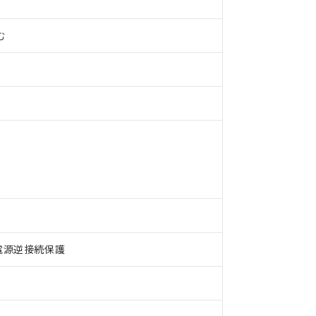
む
電源逆接続保護
 RoHS指令（10物質）の非含有に対応した製品が提供可能な商品です
oHS指令（10物質）の非含有に対応した製品に切り替える予定のある
 RoHS指令（10物質）の非含有に非対応の商品で、対応品を出す予
 RoHS指令（10物質）の非含有の対応状況を調査中または確認中の
ンス料など無形物で、有害物質有無と関係のない商品です。