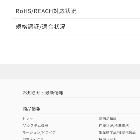
受光出力-距離特性
ログイン/会員登録いただくと、CADデータをダウンロ
RoHS/REACH対応状況
規格認証/適合状況
EU RoHS
注意事項・凡例
E3ZM-B81 2Mについての規格認証/適合状況については
売店にお問い合わせください。
ダウンロードデータをご利用いただく前に、以下を必ずお読
対応状況
対応予定月
※1
※2
ソフトウェアの使用条件
対応済み
お知らせ・最新情報
中国 RoHS
注意事項・凡例
商品情報
中国 RoHS表
※1 ※2
センサ
新商品情報
FAシステム機器
在庫状況/標準価格
Pb
Hg
Cd
Cr(V
モーション/ドライブ
生産終了品/推奨代替品
ロボティクス
特設サイト