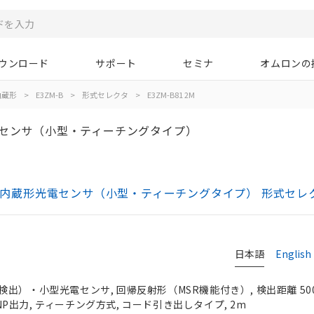
ウンロード
サポート
セミナ
オムロンの
内蔵形
>
E3ZM-B
>
形式セレクタ
>
E3ZM-B81 2M
電センサ（小型・ティーチングタイプ）
アンプ内蔵形光電センサ（小型・ティーチングタイプ） 形式セレ
日本語
English
検出）・小型光電センサ, 回帰反射形（MSR機能付き）, 検出距離 5
 PNP出力, ティーチング方式, コード引き出しタイプ, 2m