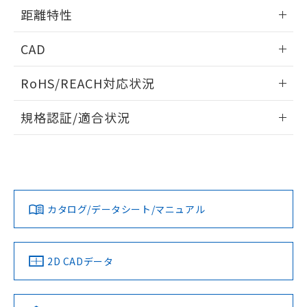
用者の範囲」に記載されている法人を
情報更新：2025/11/10
るもので、過去に遡って非含有を証明する
距離特性
指します。
ものではありません。
また、RoHS指令のフタル酸エステル類４
情報更新：2025/11/10
CAD
物質の対応では、対応完了までの期間は出
荷製品に未対応品が混在することから備考
受光出力-距離特性
ログイン/会員登録いただくと、CADデータをダウンロー
RoHS/REACH対応状況
欄に対応日を記載しておりました。
ドすることができます。
既に当社にて対応品への在庫切替を完了
情報更新：2026/7/29
していることから、特段のことがない限
規格認証/適合状況
り、2022年1月12日より割愛しておりま
ログイン/会員登録
EU RoHS
注意事項・凡例
す。
UL認証
CSA認証
CEマーキング
No
No
Yes
対応状況
対応予定月
※1
※2
ダウンロードデータをご利用いただく前に、以下を必ずお読
みください。
カタログ/データシート/マニュアル
対応済み
ソフトウェアの使用条件
LR型式承認
DNV型式承認
BV型式承認
KR型式承
（イギリス
（ノルウェー
（フランス
（韓国
船舶規格）
船舶規格）
船舶規格）
船舶規格
中国 RoHS
注意事項・凡例
2D CADデータ
No
No
No
No
中国 RoHS表
※1 ※2