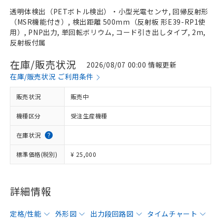
透明体検出（PETボトル検出）・小型光電センサ, 回帰反射形
（MSR機能付き）, 検出距離 500mm（反射板 形E39-RP1使
用）, PNP出力, 単回転ボリウム, コード引き出しタイプ, 2m,
反射板付属
在庫/販売状況
2026/08/07 00:00 情報更新
在庫/販売状況 ご利用条件
販売状況
販売中
機種区分
受注生産機種
在庫状況
標準価格(税別)
¥ 25,000
詳細情報
定格/性能
外形図
出力段回路図
タイムチャート