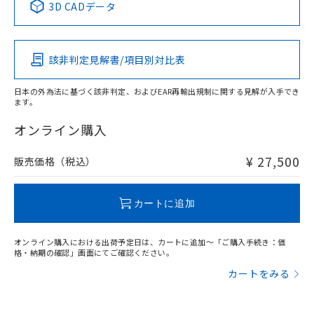
3D CADデータ
この製品の規格認証/適合状況ページへ
Pb
Hg
Cd
Cr(VI)
その他の認証はこちらのページからご検索ください
該非判定見解書/項目別対比表
X
O
O
O
日本の外為法に基づく該非判定、およびEAR再輸出規制に関する見解が入手でき
ます。
"対応済み"や非含有の記載がされた商品であっても、流通
在庫等で未対応品が混在する可能性があります。
オンライン購入
非含有品が必要な際は、弊社営業部門もしくは販売店へお
問い合わせください。
¥ 27,500
販売価格（税込）
この製品のRoHS/REACH対応状況ページへ
カートに追加
オンライン購入における出荷予定日は、カートに追加～「ご購入手続き：価
格・納期の確認」画面にてご確認ください。
カートをみる