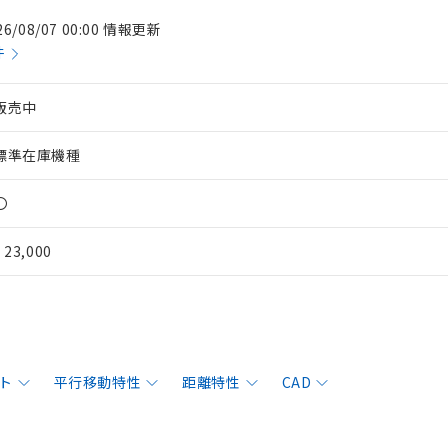
26/08/07 00:00 情報更新
件
販売中
標準在庫機種
〇
¥ 23,000
ト
平行移動特性
距離特性
CAD