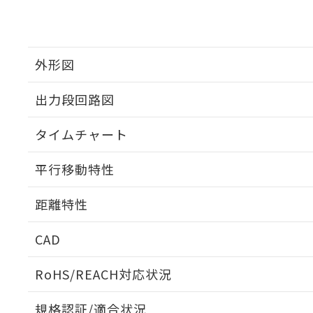
外形図
出力段回路図
タイムチャート
平行移動特性
距離特性
CAD
受光出力-距離特性
ログイン/会員登録いただくと、CADデータをダウンロ
RoHS/REACH対応状況
規格認証/適合状況