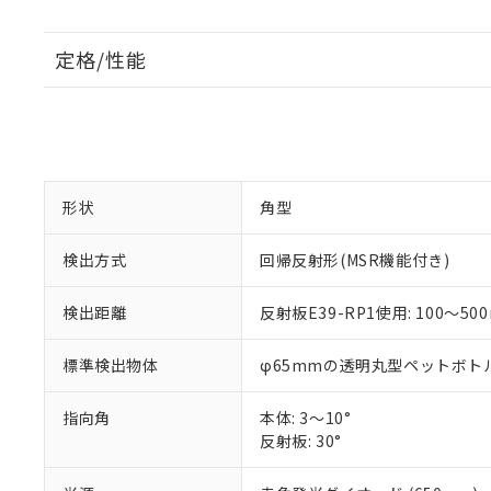
定格/性能
形状
角型
検出方式
回帰反射形(MSR機能付き)
検出距離
反射板E39-RP1使用: 100～50
標準検出物体
φ65mmの透明丸型ペットボトル
指向角
本体: 3～10°
反射板: 30°