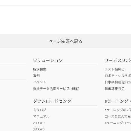
ログイン/会員登録
CCC認証
電波法
みください。
N/A
N/A
非含有証明書
※3
ページ先頭へ戻る
ダウンロードはこちら
型式承認
NK型式承認
ABS型式承認
韓国
（日本
（アメリカ
ソリューション
サービスサポ
舶規格）
船舶規格）
船舶規格）
解決提案
テスト機貸出
事例
ロボティクスサ
No
No
イベント
日本語相談窓口
現場データ活用サービスi-BELT
輸出該非判定
I)
PBBs
PBDEs
DBP
ダウンロードセンタ
eラーニング
この製品の規格認証/適合
その他の認証はこちらのページからご
カタログ
eラーニングのご
マニュアル
コースを選んで受
O
O
O
2D CAD
eラーニングコー
3D CAD