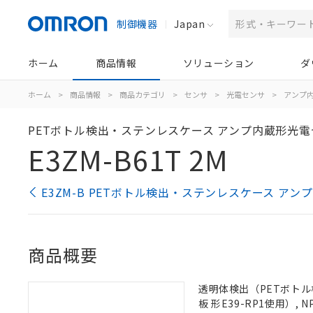
制御機器
Japan
ホーム
商品情報
ソリューション
ダ
ホーム
>
商品情報
>
商品カテゴリ
>
センサ
>
光電センサ
>
アンプ
PETボトル検出・ステンレスケース アンプ内蔵形光
E3ZM-B61T 2M
E3ZM-B PETボトル検出・ステンレスケース 
商品概要
透明体検出（PETボトル
板 形E39-RP1使用）,