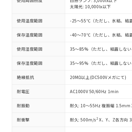
使用周囲照度
白熱ランプ: 3,000lx以下
「○」：最大均質
太陽光: 10,000lx以下
「×」：最大均質
本サービスは
当社は、これ
*EU RoHS指令（10物
「－」：未確認で
鉛(Pb) 1000ppm以下、
くものです。
う）を輸出ま
記
説明
六価クロム(Cr(Ⅵ)) 1
使用温度範囲
-25～55℃（ただし、氷結、
当社制御機器
などの必要な
フタル酸ビス(2-エチルヘ
号
*中国RoHS10物質の基準値 
ル（DBP） 1000ppm
在庫状況およ
当社は規制貨
Pb(鉛) :1000ppm、 Hg
但し、RoHS指令で産
のであり、閲
ます。
保存温度範囲
-40～70℃（ただし、氷結、
Cr(Ⅵ)(六価クロム) : 
フタル酸エステル類の４
○
一定数以
DBP(フタル酸ジブチル) :
い。
当社は貴社製
DEHP(フタル酸ビス(2-エ
正式な納期状
置等に一切使
使用湿度範囲
35～85%（ただし、結露しな
当社販売員に
※2 対応予定月
△
一定数に
当社は、貴社
オムロン制御
また当社は、
※2 環境保護使
保存湿度範囲
35～95%（ただし、結露しな
在庫状況およ
部品在庫の切り替
たしません。
－
在庫なし
す。
「ｅ」：有害物質
機器販売
絶縁抵抗
20MΩ以上(DC500Vメガにて)
マイパーツ機
「10」：通常の
ている必要が
味します。
空
受注生産
お客様が当ウ
※3 非含有証明
耐電圧
AC1000V 50/60Hz 1min
「－」：未確認で
白
が、当社の製
さい。
下記の非含有証明
耐振動
耐久: 10～55Hz 複振幅 1.5mm
※当社の共同
いる法人を指
EU RoHS指令（
2
耐衝撃
耐久: 500m/s
X、Y、Z各方向 
51物質の非含有証
※本証明書は発行