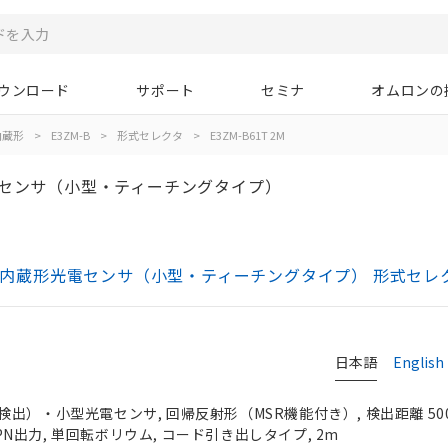
ウンロード
サポート
セミナ
オムロンの
内蔵形
>
E3ZM-B
>
形式セレクタ
>
E3ZM-B61T 2M
電センサ（小型・ティーチングタイプ）
アンプ内蔵形光電センサ（小型・ティーチングタイプ） 形式セレ
日本語
English
検出）・小型光電センサ, 回帰反射形（MSR機能付き）, 検出距離 5
 NPN出力, 単回転ボリウム, コード引き出しタイプ, 2m