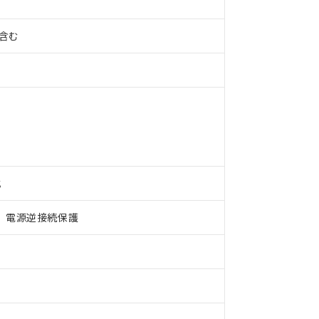
%含む
式
、電源逆接続保護
 RoHS指令（10物質）の非含有に対応した製品が提供可能な商品です
oHS指令（10物質）の非含有に対応した製品に切り替える予定のある
 RoHS指令（10物質）の非含有に非対応の商品で、対応品を出す予
 RoHS指令（10物質）の非含有の対応状況を調査中または確認中の
ンス料など無形物で、有害物質有無と関係のない商品です。
○×表
より、非含有部品としていたものが、含有品と判明した場合などやむ
みいただき、同意のうえご利用ください。