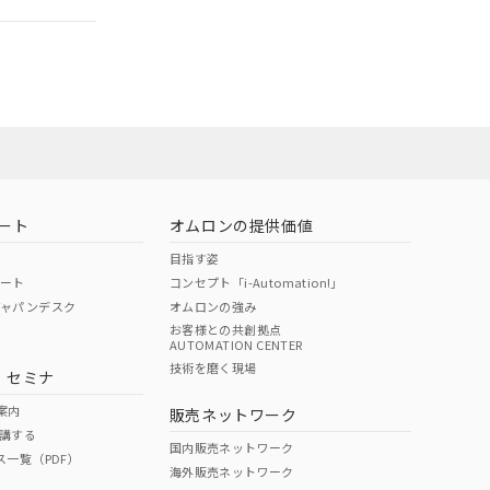
ート
オムロンの提供価値
目指す姿
ポート
コンセプト「i-Automation!」
ジャパンデスク
オムロンの強み
お客様との共創拠点
AUTOMATION CENTER
DIBP
BBP
DEHP
環境保護
技術を磨く現場
・セミナ
状況ページへ
使用期限
検索ください
案内
販売ネットワーク
講する
O
O
O
10
国内販売ネットワーク
ス一覧（PDF）
海外販売ネットワーク