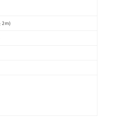
令のフタル酸エステル類４物質の対応では、対応完了までの期間は出
備考欄に対応日を記載しておりました。
品への在庫切替を完了していることから、特段のことがない限り、20
す。
2m)
)