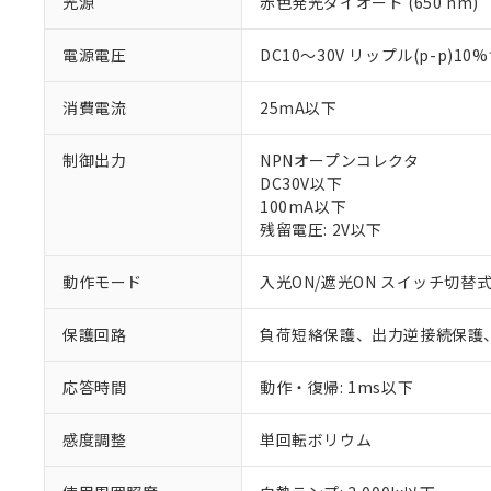
光源
赤色発光ダイオード (650 nm)
電源電圧
DC10～30V リップル(p-p)10
消費電流
25mA以下
制御出力
NPNオープンコレクタ
DC30V以下
100mA以下
残留電圧: 2V以下
動作モード
入光ON/遮光ON スイッチ切替
※1 対応状況
保護回路
負荷短絡保護、出力逆接続保護
対応済み：EU
対応予定：EU R
応答時間
動作・復帰: 1ms以下
対応予定なし：EU
調査・確認中：EU
ご利用条件
非該当品：ライセ
感度調整
単回転ボリウム
※1 中国RoHS
仕入先様の事情に
があります。
以下の条件をお読