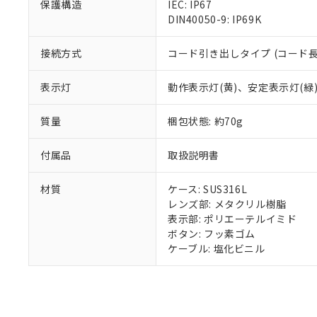
また、RoHS指
保護構造
IEC: IP67
混在することから
DIN40050-9: IP69K
既に当社にて対応
り割愛しておりま
接続方式
コード引き出しタイプ (コード長 
表示灯
動作表示灯(黄)、安定表示灯(緑
質量
梱包状態: 約70g
付属品
取扱説明書
材質
ケース: SUS316L
レンズ部: メタクリル樹脂
表示部: ポリエーテルイミド
ボタン: フッ素ゴム
ケーブル: 塩化ビニル