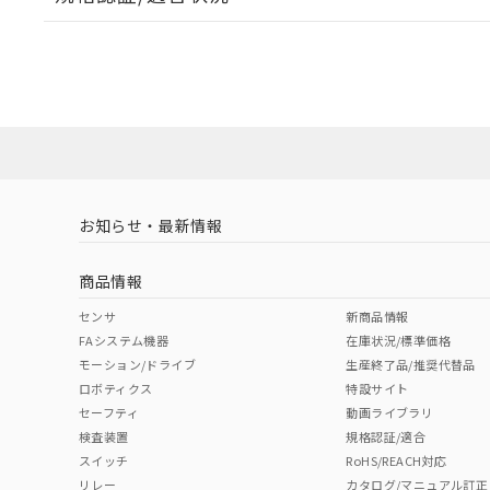
EU RoHS
注意事項・凡例
UL認証
CSA認証
CEマーキング
ダウンロードデータをご利用いただく前に、以下を必ずお読
No
No
Yes
対応状況
対応予定月
※1
※2
ソフトウェアの使用条件
対応済み
LR型式承認
DNV型式承認
BV型式承認
KR
（イギリス
（ノルウェー
（フランス
（
お知らせ・最新情報
中国 RoHS
注意事項・凡例
船舶規格）
船舶規格）
船舶規格）
船
商品情報
No
No
No
No
中国 RoHS表
※1 ※2
センサ
新商品情報
FAシステム機器
在庫状況/標準価格
Pb
Hg
Cd
Cr(V
モーション/ドライブ
生産終了品/推奨代替品
ロボティクス
特設サイト
セーフティ
動画ライブラリ
検査装置
規格認証/適合
X
O
O
O
スイッチ
RoHS/REACH対応
リレー
カタログ/マニュアル訂正