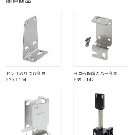
関連商品
Yes
Yes
Yes
対応状況
対応予定月
※1
※2
対応済み
ダウンロードデータをご利用いただく前に、以下を必ずお読
LR型式承認
DNV型式承認
BV型式承認
KR型式承
みください。
（イギリス
（ノルウェー
（フランス
（韓国
ソフトウェアの使用条件
船舶規格）
船舶規格）
船舶規格）
船舶規格
中国 RoHS
注意事項・凡例
No
No
No
No
中国 RoHS表
※1 ※2
この製品の規格認証/適合状況ページへ
Pb
Hg
Cd
Cr(VI)
センサ取りつけ金具
ヨコ形保護カバー金具
その他の認証はこちらのページからご検索ください
E39-L104
E39-L142
X
O
O
O
※1 対応状況
"対応済み"や非含有の記載がされた商品であっても、流通
在庫等で未対応品が混在する可能性があります。
対応済み：EU RoHS指令（10物質）の
非含有品が必要な際は、弊社営業部門もしくは販売店へお
非含有に対応した製品が提供可能な商品で
問い合わせください。
す。
対応予定：EU RoHS指令（10物質）の非含