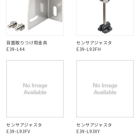
ムロン制御機器販売店・当社販売員に
ル) : 1000ppm、
当社は貴社製品を、核兵器、ミサイ
但し、RoHS指令で産業用監視および制御機器に対する
DEHP(フタル酸ビス(2-エチルヘキシル)) : 1000ppm
ご相談ください。
適用除外項目は除く。
ル、化学兵器、生物兵器またはその他
－
在庫なし(最新の在庫状況につ
オムロン制御機器販売店や当社販売拠
フタル酸エステル類の４物質については閾値を超える意
武器並びにこれらの製造装置等に一切
いては、お客様のお取引先、ま
図的な使用がないことを確認しています。
点は「
販売ネットワーク
」をご確認
※2 環境保護使用期限
使用いたしません。
たはお客様担当のオムロン制御
ください。
当社は、貴社製品を第三者に販売する
機器販売店・当社販売員にご確
在庫状況および標準価格結果を当社の
※2 対応予定月
「ｅ」：有害物質（10物質）のすべてが基
場合は、上記1、2および3の内容を当
認ください)
事前の承諾なく第三者に漏洩または開
背面取りつけ用金具
センサアジャスタ
準値以下であることを示します。
該第三者に通知します。また当社は、
示しないようお願いします。
E39-L44
E39-L93FH
部品在庫の切り替え状況などにより、予定
「10」：通常の使用状況下において有害物
販売先および販売に係わる関係者が違
マイパーツ機能（部品リスト作成サー
空
受注生産機種、また在庫状況の
月が前後することがあります。
質が外部に漏えいし、環境に深刻な影響を
法に輸出するおそれがある場合は、取
ビス）をご利用いただくには、I-Web
白
情報を公開していない機種
及ぼさない年数を意味します。
り引きをいたしません。
メンバーズにご登録されている必要が
「－」：未確認です。当社販売部門へお問
あります。
い合わせください。
お客様が当ウェブサイト上で当社にご
※3 非含有証明書ダウンロード
登録された部品リストについて、当社
および当社の共同利用者が、当社の製
下記の非含有証明書をダウンロードするこ
品・サービスに関するお客様との取
とができます。
合意する
キャンセル
引・商談に必要な範囲で利用すること
をご了承ください。
EU RoHS指令（10物質）の非含有証明書
※当社の共同利用者とは、
"個人情報
51物質の非含有証明書（当社基準）
センサアジャスタ
の共同利用に関して"
センサアジャスタ
の「1.共同利
※本証明書は発行日時点で非含有を証明す
E39-L93FV
用者の範囲」に記載されている法人を
E39-L93XY
るもので、過去に遡って非含有を証明する
指します。