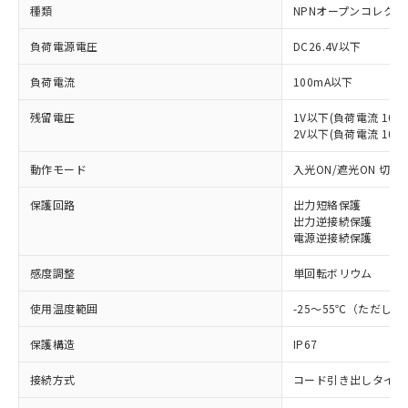
種類
NPNオープンコレクタ
負荷電源電圧
DC26.4V以下
負荷電流
100mA以下
残留電圧
1V以下(負荷電流 10m
2V以下(負荷電流 10～1
動作モード
入光ON/遮光ON 切替
保護回路
出力短絡保護
出力逆接続保護
電源逆接続保護
感度調整
単回転ボリウム
使用温度範囲
-25～55℃（ただし
保護構造
IP67
接続方式
コード引き出しタイプ