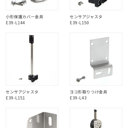
ご利用条件
有に対応した製品に切り替える予定のある
この製品のRoHS/REACH対応状況ページへ
商品です。
小形保護カバー金具
センサアジャスタ
対応予定なし：EU RoHS指令（10物質）の
以下の条件をお読みいただき、同意のうえ
E39-L144
E39-L150
非含有に非対応の商品で、対応品を出す予
ご利用ください。
定はありません。
調査・確認中：EU RoHS指令（10物質）の
本サービスは、当社制御機器事業取扱
※1 中国RoHS○×表
非含有の対応状況を調査中または確認中の
商品の当社在庫状況および標準価格
商品です。
(税抜)を提供させていただくもので
「○」：最大均質材料含有率が中国RoHSの
非該当品：ライセンス料など無形物で、有
す。
基準値以下であることを示します。
害物質有無と関係のない商品です。
当社制御機器事業取扱商品の中には、
「×」：最大均質材料含有率が中国RoHSの
仕入先様の事情により、非含有部品として
本サービスの対象外となる商品もある
基準値を超えていることを示します。
いたものが、含有品と判明した場合などや
当社は、これら貴社製品のうち、外国
ことをご了承ください。
「－」：未確認です。当社販売部門へお問
むを得ず変更することがあります。
為替および外国貿易法に定める商品
在庫状況および標準価格照会結果は、
い合わせください。
（以下｢規制貨物等」という）を輸出
記載している更新日時点での社内デー
*EU RoHS指令（10物質）：
または国外への提供する場合は、日本
センサアジャスタ
ヨコ形取りつけ金具
記
タに基づき作成されるものであり、閲
説明
鉛(Pb) 1000ppm以下、 水銀(Hg) 1000ppm以下、 カド
*中国RoHS10物質の基準値 (GB/T26572)：
国政府の輸出許可(または役務取引許
E39-L151
E39-L43
号
覧された時点での実際の在庫および標
ミウム(Cd) 100ppm以下、
Pb(鉛) :1000ppm、 Hg(水銀) : 1000ppm、 Cd(カドミウ
可)を取得するなどの必要な手続きを
六価クロム(Cr(Ⅵ)) 1000ppm以下、ポリ臭化ビフェニル
ム) : 100ppm、
準価格とは異なる場合があることをご
類(PBB) 1000ppm以下、ポリ臭化ジフェニルエーテル類
Cr(Ⅵ)(六価クロム) : 1000ppm、 PBBs(ポリ臭化ビフェ
とります。
了承ください。
(PBDE) 1000ppm以下、フタル酸ビス(2-エチルヘキシ
○
一定数以上の在庫あり
ニル類) : 1000ppm、 PBDEs(ポリ臭化ジフェニルエーテ
当社は規制貨物を破棄する場合は、完
ル) (DEHP)(別名：DOP) 1000ppm以下、フタル酸ブチ
正式な納期状況および標準価格はお客
ル類) : 1000ppm、
ルベンジル（BBP） 1000ppm以下、フタル酸ジブチル
全に破砕するなど、違法に輸出されな
DBP(フタル酸ジブチル) : 1000ppm、 DIBP(フタル酸ジ
様のお取引先、またはお客様担当のオ
（DBP） 1000ppm以下、フタル酸ジイソブチル
イソブチル) : 1000ppm、 BBP(フタル酸ブチルベンジ
△
一定数には満たないが在庫あり
いよう必要な手段を講じます。
(DIBP) 1000ppm以下