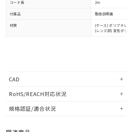
コード長
2m
付属品
取扱説明書
材質
(ケース) ポリブチレ
(レンズ部) 変性ポリ
CAD
情報更新：2024/4/15
RoHS/REACH対応状況
ログイン/会員登録いただくと、CADデータをダウンロー
情報更新：2026/7/29
規格認証/適合状況
ドすることができます。
EU RoHS
注意事項・凡例
UL認証
CSA認証
CEマーキング
ログイン/会員登録