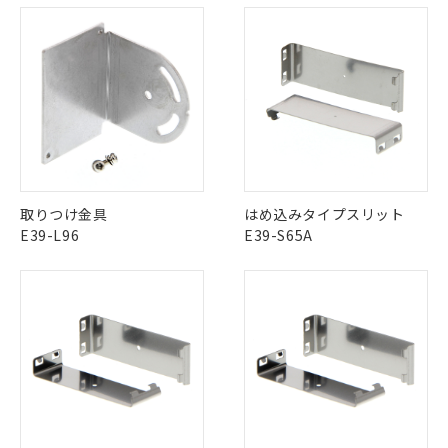
ものではありません。
また、RoHS指令のフタル酸エステル類４
物質の対応では、対応完了までの期間は出
荷製品に未対応品が混在することから備考
欄に対応日を記載しておりました。
既に当社にて対応品への在庫切替を完了
していることから、特段のことがない限
り、2022年1月12日より割愛しておりま
す。
取りつけ金具
はめ込みタイプスリット
E39-L96
E39-S65A