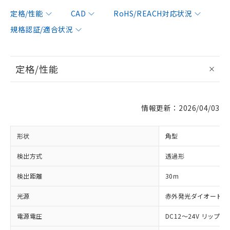
定格/性能
CAD
RoHS/REACH対応状況
規格認証/適合状況
定格/性能
情報更新：2026/04/03
形状
角型
検出方式
透過形
検出距離
30m
光源
赤外発光ダイオード (87
電源電圧
DC12～24V リップル(