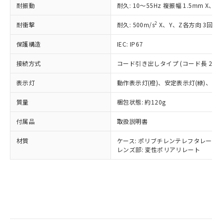
記
タに基づき作成されるものであり、閲
説明
鉛(Pb) 1000ppm以下、 水銀(Hg) 1000ppm以下、 カド
*中国RoHS10物質の基準値 (GB/T26572)：
耐振動
耐久: 10～55Hz 複振幅 1.5mm X、
国政府の輸出許可(または役務取引許
号
覧された時点での実際の在庫および標
ミウム(Cd) 100ppm以下、
Pb(鉛) :1000ppm、 Hg(水銀) : 1000ppm、 Cd(カドミウ
可)を取得するなどの必要な手続きを
六価クロム(Cr(Ⅵ)) 1000ppm以下、ポリ臭化ビフェニル
ム) : 100ppm、
準価格とは異なる場合があることをご
2
耐衝撃
耐久: 500m/s
X、Y、Z各方向 3回
類(PBB) 1000ppm以下、ポリ臭化ジフェニルエーテル類
Cr(Ⅵ)(六価クロム) : 1000ppm、 PBBs(ポリ臭化ビフェ
とります。
了承ください。
(PBDE) 1000ppm以下、フタル酸ビス(2-エチルヘキシ
○
一定数以上の在庫あり
ニル類) : 1000ppm、 PBDEs(ポリ臭化ジフェニルエーテ
当社は規制貨物を破棄する場合は、完
ル) (DEHP)(別名：DOP) 1000ppm以下、フタル酸ブチ
正式な納期状況および標準価格はお客
ル類) : 1000ppm、
保護構造
IEC: IP67
ルベンジル（BBP） 1000ppm以下、フタル酸ジブチル
全に破砕するなど、違法に輸出されな
DBP(フタル酸ジブチル) : 1000ppm、 DIBP(フタル酸ジ
様のお取引先、またはお客様担当のオ
（DBP） 1000ppm以下、フタル酸ジイソブチル
イソブチル) : 1000ppm、 BBP(フタル酸ブチルベンジ
△
一定数には満たないが在庫あり
いよう必要な手段を講じます。
ムロン制御機器販売店・当社販売員に
(DIBP) 1000ppm以下
接続方式
コード引き出しタイプ (コード長 2m)
ル) : 1000ppm、
当社は貴社製品を、核兵器、ミサイ
但し、RoHS指令で産業用監視および制御機器に対する
DEHP(フタル酸ビス(2-エチルヘキシル)) : 1000ppm
ご相談ください。
適用除外項目は除く。
ル、化学兵器、生物兵器またはその他
－
在庫なし(最新の在庫状況につ
表示灯
動作表示灯(橙)、安定表示灯(緑)、電源
オムロン制御機器販売店や当社販売拠
フタル酸エステル類の４物質については閾値を超える意
武器並びにこれらの製造装置等に一切
いては、お客様のお取引先、ま
図的な使用がないことを確認しています。
点は「
販売ネットワーク
」をご確認
※2 環境保護使用期限
使用いたしません。
質量
梱包状態: 約120g
たはお客様担当のオムロン制御
ください。
当社は、貴社製品を第三者に販売する
機器販売店・当社販売員にご確
在庫状況および標準価格結果を当社の
※2 対応予定月
「ｅ」：有害物質（10物質）のすべてが基
付属品
取扱説明書
場合は、上記1、2および3の内容を当
認ください)
事前の承諾なく第三者に漏洩または開
準値以下であることを示します。
該第三者に通知します。また当社は、
示しないようお願いします。
材質
ケース: ポリブチレンテレフタレート
部品在庫の切り替え状況などにより、予定
「10」：通常の使用状況下において有害物
販売先および販売に係わる関係者が違
マイパーツ機能（部品リスト作成サー
空
受注生産機種、また在庫状況の
レンズ部: 変性ポリアリレート
月が前後することがあります。
質が外部に漏えいし、環境に深刻な影響を
法に輸出するおそれがある場合は、取
ビス）をご利用いただくには、I-Web
白
情報を公開していない機種
及ぼさない年数を意味します。
り引きをいたしません。
メンバーズにご登録されている必要が
「－」：未確認です。当社販売部門へお問
あります。
い合わせください。
お客様が当ウェブサイト上で当社にご
※3 非含有証明書ダウンロード
登録された部品リストについて、当社
および当社の共同利用者が、当社の製
下記の非含有証明書をダウンロードするこ
品・サービスに関するお客様との取