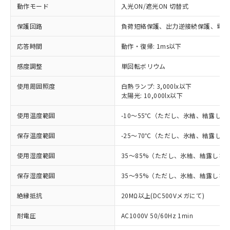
動作モード
入光ON/遮光ON 切替式
※1 対応状況
保護回路
負荷短絡保護、出力逆接続保護、電源
対応済み：EU RoHS指令（10物質）の
非含有に対応した製品が提供可能な商品で
応答時間
動作・復帰: 1ms以下
す。
対応予定：EU RoHS指令（10物質）の非含
感度調整
単回転ボリウム
ご利用条件
有に対応した製品に切り替える予定のある
商品です。
使用周囲照度
白熱ランプ: 3,000lx以下
太陽光: 10,000lx以下
対応予定なし：EU RoHS指令（10物質）の
以下の条件をお読みいただき、同意のうえ
非含有に非対応の商品で、対応品を出す予
ご利用ください。
使用温度範囲
-10～55℃（ただし、氷結、結露し
定はありません。
調査・確認中：EU RoHS指令（10物質）の
本サービスは、当社制御機器事業取扱
保存温度範囲
-25～70℃（ただし、氷結、結露し
※1 中国RoHS○×表
非含有の対応状況を調査中または確認中の
商品の当社在庫状況および標準価格
商品です。
(税抜)を提供させていただくもので
使用湿度範囲
35～85%（ただし、氷結、結露しな
「○」：最大均質材料含有率が中国RoHSの
非該当品：ライセンス料など無形物で、有
す。
基準値以下であることを示します。
害物質有無と関係のない商品です。
保存湿度範囲
35～95%（ただし、氷結、結露しな
当社制御機器事業取扱商品の中には、
「×」：最大均質材料含有率が中国RoHSの
仕入先様の事情により、非含有部品として
本サービスの対象外となる商品もある
基準値を超えていることを示します。
いたものが、含有品と判明した場合などや
当社は、これら貴社製品のうち、外国
絶縁抵抗
20MΩ以上(DC500Vメガにて)
ことをご了承ください。
「－」：未確認です。当社販売部門へお問
むを得ず変更することがあります。
為替および外国貿易法に定める商品
在庫状況および標準価格照会結果は、
い合わせください。
耐電圧
AC1000V 50/60Hz 1min
（以下｢規制貨物等」という）を輸出
記載している更新日時点での社内デー
*EU RoHS指令（10物質）：
または国外への提供する場合は、日本