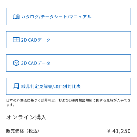
No
No
Yes
対応状況
対応予定月
※1
※2
ダウンロードデータをご利用いただく前に、以下を必ずお読
みください。
カタログ/データシート/マニュアル
対応済み
ソフトウェアの使用条件
LR型式承認
DNV型式承認
BV型式承認
KR型式承
（イギリス
（ノルウェー
（フランス
（韓国
船舶規格）
船舶規格）
船舶規格）
船舶規格
中国 RoHS
注意事項・凡例
2D CADデータ
No
No
No
No
中国 RoHS表
※1 ※2
3D CADデータ
この製品の規格認証/適合状況ページへ
Pb
Hg
Cd
Cr(VI)
その他の認証はこちらのページからご検索ください
該非判定見解書/項目別対比表
X
O
O
O
日本の外為法に基づく該非判定、およびEAR再輸出規制に関する見解が入手でき
ます。
"対応済み"や非含有の記載がされた商品であっても、流通
在庫等で未対応品が混在する可能性があります。
オンライン購入
非含有品が必要な際は、弊社営業部門もしくは販売店へお
問い合わせください。
¥ 41,250
販売価格（税込）