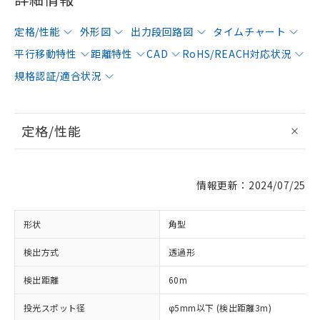
定格/性能
外形図
出力段回路図
タイムチャート
平行移動特性
距離特性
CAD
RoHS/REACH対応状況
規格認証/適合状況
定格/性能
情報更新：2024/07/25
形状
角型
検出方式
透過形
検出距離
60m
投光スポット径
φ5mm以下 (検出距離3m)