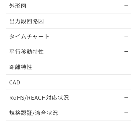
とができます。
合意する
キャンセル
外形図
引・商談に必要な範囲で利用すること
をご了承ください。
EU RoHS指令（10物質）の非含有証明書
情報更新：2024/07/25
※当社の共同利用者とは、
"個人情報
出力段回路図
51物質の非含有証明書（当社基準）
の共同利用に関して"
の「1.共同利
※本証明書は発行日時点で非含有を証明す
用者の範囲」に記載されている法人を
情報更新：2024/07/25
るもので、過去に遡って非含有を証明する
タイムチャート
指します。
ものではありません。
情報更新：2024/07/25
また、RoHS指令のフタル酸エステル類４
平行移動特性
物質の対応では、対応完了までの期間は出
荷製品に未対応品が混在することから備考
情報更新：2024/07/25
距離特性
欄に対応日を記載しておりました。
既に当社にて対応品への在庫切替を完了
情報更新：2024/07/25
していることから、特段のことがない限
CAD
り、2022年1月12日より割愛しておりま
受光出力-距離特性
す。
ログイン/会員登録いただくと、CADデータをダウンロー
RoHS/REACH対応状況
ドすることができます。
情報更新：2026/7/29
規格認証/適合状況
ログイン/会員登録
EU RoHS
注意事項・凡例
UL認証
CSA認証
CEマーキング