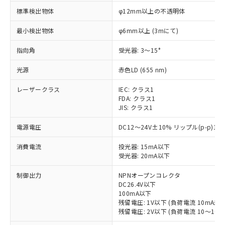
標準検出物体
φ12mm以上の不透明体
最小検出物体
φ6mm以上 (3mにて)
指向角
受光器: 3～15°
光源
赤色LD (655 nm)
レーザークラス
IEC: クラス1
FDA: クラス1
JIS: クラス1
電源電圧
DC12～24V±10% リップル(p-p)1
消費電流
投光器: 15mA以下
受光器: 20mA以下
制御出力
NPNオープンコレクタ
DC26.4V以下
100mA以下
残留電圧: 1V以下 (負荷電流 10mA未満
残留電圧: 2V以下 (負荷電流 10～100m