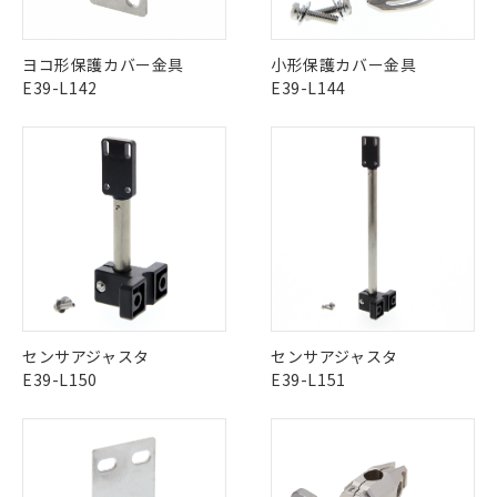
す。
この製品のRoHS/REACH対応状況ページへ
対応予定：EU RoHS指令（10物質）の非含
ご利用条件
有に対応した製品に切り替える予定のある
ヨコ形保護カバー金具
小形保護カバー金具
商品です。
E39-L142
E39-L144
対応予定なし：EU RoHS指令（10物質）の
以下の条件をお読みいただき、同意のうえ
非含有に非対応の商品で、対応品を出す予
ご利用ください。
定はありません。
調査・確認中：EU RoHS指令（10物質）の
本サービスは、当社制御機器事業取扱
※1 中国RoHS○×表
非含有の対応状況を調査中または確認中の
商品の当社在庫状況および標準価格
商品です。
(税抜)を提供させていただくもので
「○」：最大均質材料含有率が中国RoHSの
非該当品：ライセンス料など無形物で、有
す。
基準値以下であることを示します。
害物質有無と関係のない商品です。
当社制御機器事業取扱商品の中には、
「×」：最大均質材料含有率が中国RoHSの
仕入先様の事情により、非含有部品として
本サービスの対象外となる商品もある
基準値を超えていることを示します。
いたものが、含有品と判明した場合などや
当社は、これら貴社製品のうち、外国
ことをご了承ください。
「－」：未確認です。当社販売部門へお問
むを得ず変更することがあります。
為替および外国貿易法に定める商品
在庫状況および標準価格照会結果は、
い合わせください。
センサアジャスタ
センサアジャスタ
（以下｢規制貨物等」という）を輸出
記載している更新日時点での社内デー
E39-L150
E39-L151
*EU RoHS指令（10物質）：
または国外への提供する場合は、日本
記
タに基づき作成されるものであり、閲
説明
鉛(Pb) 1000ppm以下、 水銀(Hg) 1000ppm以下、 カド
*中国RoHS10物質の基準値 (GB/T26572)：
国政府の輸出許可(または役務取引許
号
覧された時点での実際の在庫および標
ミウム(Cd) 100ppm以下、
Pb(鉛) :1000ppm、 Hg(水銀) : 1000ppm、 Cd(カドミウ
可)を取得するなどの必要な手続きを
六価クロム(Cr(Ⅵ)) 1000ppm以下、ポリ臭化ビフェニル
ム) : 100ppm、
準価格とは異なる場合があることをご
類(PBB) 1000ppm以下、ポリ臭化ジフェニルエーテル類
Cr(Ⅵ)(六価クロム) : 1000ppm、 PBBs(ポリ臭化ビフェ
とります。
了承ください。
(PBDE) 1000ppm以下、フタル酸ビス(2-エチルヘキシ
○
一定数以上の在庫あり
ニル類) : 1000ppm、 PBDEs(ポリ臭化ジフェニルエーテ
当社は規制貨物を破棄する場合は、完
ル) (DEHP)(別名：DOP) 1000ppm以下、フタル酸ブチ
正式な納期状況および標準価格はお客
ル類) : 1000ppm、