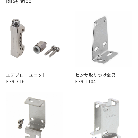
関連商品
Yes
Yes
Yes
対応状況
対応予定月
※1
※2
対応済み
ダウンロードデータをご利用いただく前に、以下を必ずお読
LR型式承認
DNV型式承認
BV型式承認
KR型式承
みください。
（イギリス
（ノルウェー
（フランス
（韓国
ソフトウェアの使用条件
船舶規格）
船舶規格）
船舶規格）
船舶規格
中国 RoHS
注意事項・凡例
No
No
No
No
中国 RoHS表
※1 ※2
この製品の規格認証/適合状況ページへ
Pb
Hg
Cd
Cr(VI)
エアブローユニット
センサ取りつけ金具
その他の認証はこちらのページからご検索ください
E39-E16
E39-L104
X
O
O
O
"対応済み"や非含有の記載がされた商品であっても、流通
※1 対応状況
在庫等で未対応品が混在する可能性があります。
非含有品が必要な際は、弊社営業部門もしくは販売店へお
対応済み：EU RoHS指令（10物質）の
問い合わせください。
非含有に対応した製品が提供可能な商品で