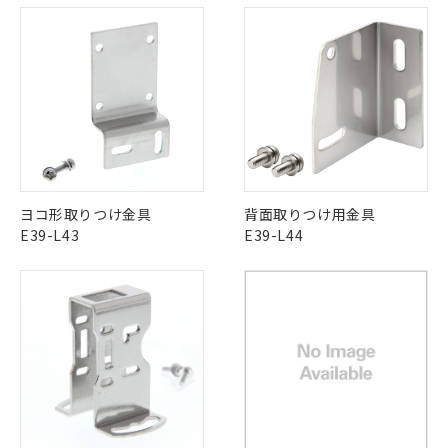
用者の範囲」に記載されている法人を
るもので、過去に遡って非含有を証明する
指します。
ものではありません。
また、RoHS指令のフタル酸エステル類４
物質の対応では、対応完了までの期間は出
荷製品に未対応品が混在することから備考
欄に対応日を記載しておりました。
既に当社にて対応品への在庫切替を完了
していることから、特段のことがない限
り、2022年1月12日より割愛しておりま
す。
ヨコ形取りつけ金具
背面取りつけ用金具
E39-L43
E39-L44