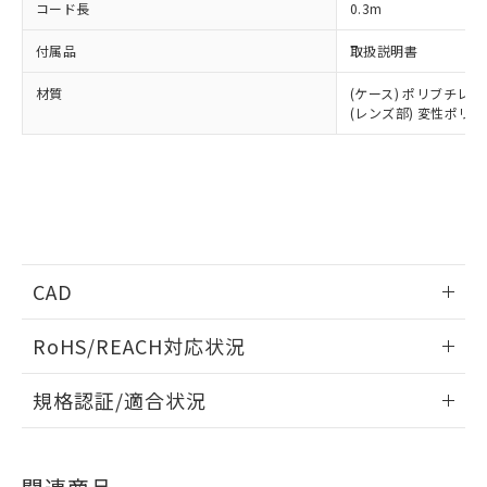
コード長
0.3m
付属品
取扱説明書
材質
(ケース) ポリブチレ
(レンズ部) 変性ポリ
CAD
情報更新：2024/11/11
RoHS/REACH対応状況
ログイン/会員登録いただくと、CADデータをダウンロー
情報更新：2026/7/29
規格認証/適合状況
ドすることができます。
EU RoHS
注意事項・凡例
UL認証
CSA認証
CEマーキング
ログイン/会員登録