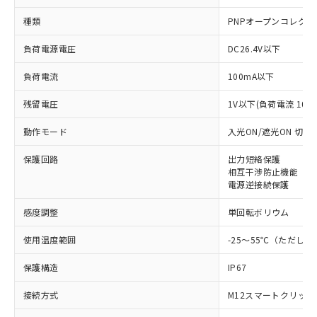
種類
PNPオープンコレクタ
負荷電源電圧
DC26.4V以下
負荷電流
100mA以下
残留電圧
1V以下(負荷電流 100
動作モード
入光ON/遮光ON 切替
保護回路
出力短絡保護
相互干渉防止機能
電源逆接続保護
感度調整
単回転ボリウム
使用温度範囲
-25～55℃（ただし
保護構造
IP67
接続方式
M12スマートクリッ