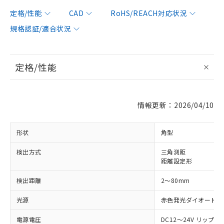
定格/性能
CAD
RoHS/REACH対応状況
規格認証/適合状況
定格/性能
情報更新：2026/04/10
形状
角型
検出方式
三角測距
距離設定形
検出距離
2～80mm
光源
赤色発光ダイオード (65
電源電圧
DC12～24V リップル(