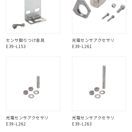
ルベンジル（BBP） 1000ppm以下、フタル酸ジブチル
全に破砕するなど、違法に輸出されな
DBP(フタル酸ジブチル) : 1000ppm、 DIBP(フタル酸ジ
様のお取引先、またはお客様担当のオ
（DBP） 1000ppm以下、フタル酸ジイソブチル
イソブチル) : 1000ppm、 BBP(フタル酸ブチルベンジ
△
一定数には満たないが在庫あり
いよう必要な手段を講じます。
ムロン制御機器販売店・当社販売員に
(DIBP) 1000ppm以下
ル) : 1000ppm、
当社は貴社製品を、核兵器、ミサイ
但し、RoHS指令で産業用監視および制御機器に対する
DEHP(フタル酸ビス(2-エチルヘキシル)) : 1000ppm
ご相談ください。
適用除外項目は除く。
ル、化学兵器、生物兵器またはその他
－
在庫なし(最新の在庫状況につ
オムロン制御機器販売店や当社販売拠
フタル酸エステル類の４物質については閾値を超える意
武器並びにこれらの製造装置等に一切
いては、お客様のお取引先、ま
図的な使用がないことを確認しています。
点は「
販売ネットワーク
」をご確認
※2 環境保護使用期限
使用いたしません。
たはお客様担当のオムロン制御
ください。
当社は、貴社製品を第三者に販売する
機器販売店・当社販売員にご確
センサ取りつけ金具
光電センサアクセサリ
在庫状況および標準価格結果を当社の
※2 対応予定月
「ｅ」：有害物質（10物質）のすべてが基
場合は、上記1、2および3の内容を当
認ください)
E39-L153
E39-L261
事前の承諾なく第三者に漏洩または開
準値以下であることを示します。
該第三者に通知します。また当社は、
示しないようお願いします。
部品在庫の切り替え状況などにより、予定
「10」：通常の使用状況下において有害物
販売先および販売に係わる関係者が違
マイパーツ機能（部品リスト作成サー
空
受注生産機種、また在庫状況の
月が前後することがあります。
質が外部に漏えいし、環境に深刻な影響を
法に輸出するおそれがある場合は、取
ビス）をご利用いただくには、I-Web
白
情報を公開していない機種
及ぼさない年数を意味します。
り引きをいたしません。
メンバーズにご登録されている必要が
「－」：未確認です。当社販売部門へお問
あります。
い合わせください。
お客様が当ウェブサイト上で当社にご
※3 非含有証明書ダウンロード
登録された部品リストについて、当社
および当社の共同利用者が、当社の製
下記の非含有証明書をダウンロードするこ
品・サービスに関するお客様との取
とができます。
合意する
キャンセル
引・商談に必要な範囲で利用すること
をご了承ください。
光電センサアクセサリ
光電センサアクセサリ
EU RoHS指令（10物質）の非含有証明書
※当社の共同利用者とは、
"個人情報
E39-L262
E39-L263
51物質の非含有証明書（当社基準）
の共同利用に関して"
の「1.共同利
※本証明書は発行日時点で非含有を証明す