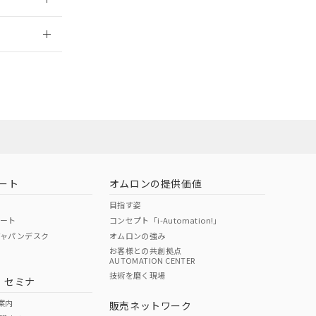
2026/7/29
ート
オムロンの提供価値
目指す姿
ポート
コンセプト「i-Automation!」
ジャパンデスク
オムロンの強み
お客様との共創拠点
AUTOMATION CENTER
DIBP
BBP
DEHP
環境保護
技術を磨く現場
・セミナ
状況ページへ
使用期限
検索ください
案内
販売ネットワーク