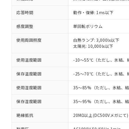
があります。
以下の条件をお読
「○」：最大均質
応答時間
動作・復帰: 1ms以下
「×」：最大均質
本サービスは
当社は、これ
*EU RoHS指令（10物
「－」：未確認で
鉛(Pb) 1000ppm以下、
くものです。
う）を輸出ま
記
説明
六価クロム(Cr(Ⅵ)) 1
感度調整
単回転ボリウム
当社制御機器
などの必要な
フタル酸ビス(2-エチルヘ
号
*中国RoHS10物質の基準値 
ル（DBP） 1000ppm
在庫状況およ
当社は規制貨
Pb(鉛) :1000ppm、 Hg
但し、RoHS指令で産
使用周囲照度
白熱ランプ: 3,000lx以下
のであり、閲
ます。
Cr(Ⅵ)(六価クロム) : 
フタル酸エステル類の４
○
一定数以
太陽光: 10,000lx以下
DBP(フタル酸ジブチル) :
い。
当社は貴社製
DEHP(フタル酸ビス(2-エ
正式な納期状
置等に一切使
当社販売員に
※2 対応予定月
△
一定数に
当社は、貴社
使用温度範囲
-10～55℃（ただし、氷結
オムロン制御
また当社は、
※2 環境保護使
在庫状況およ
部品在庫の切り替
たしません。
－
在庫なし
保存温度範囲
-25～70℃（ただし、氷結
す。
「ｅ」：有害物質
機器販売
マイパーツ機
「10」：通常の
使用湿度範囲
35～85%（ただし、氷結、
ている必要が
味します。
空
受注生産
お客様が当ウ
※3 非含有証明
「－」：未確認で
白
保存湿度範囲
35～95%（ただし、氷結、
が、当社の製
さい。
下記の非含有証明
※当社の共同
絶縁抵抗
20MΩ以上(DC500Vメガにて)
いる法人を指
EU RoHS指令（
51物質の非含有証