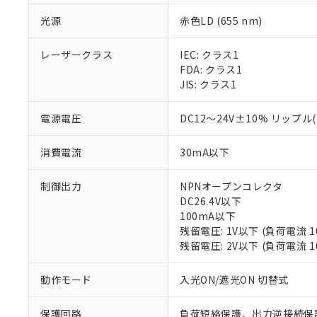
光源
赤色LD (655 nm)
レーザークラス
IEC: クラス1
FDA: クラス1
JIS: クラス1
電源電圧
DC12～24V±10% リップル(
消費電流
30mA以下
制御出力
NPNオープンコレクタ
DC26.4V以下
※1 対応状況
100mA以下
残留電圧: 1V以下 (負荷電流 
対応済み：EU
残留電圧: 2V以下 (負荷電流 1
対応予定：EU R
対応予定なし：EU
動作モード
入光ON/遮光ON 切替式
調査・確認中：EU
ご利用条件
非該当品：ライセ
※1 中国RoHS
保護回路
負荷短絡保護、出力逆接続保
仕入先様の事情に