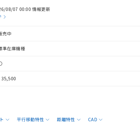
26/08/07 00:00 情報更新
件
販売中
標準在庫機種
〇
¥ 35,500
ト
平行移動特性
距離特性
CAD