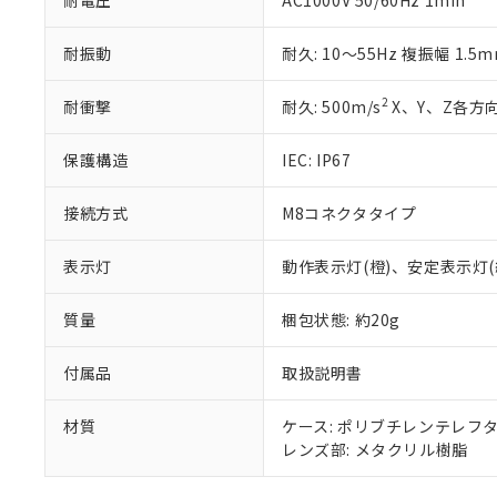
耐電圧
AC1000V 50/60Hz 1min
※本証明書は発行
また、RoHS指
耐振動
耐久: 10～55Hz 複振幅 1.5
混在することから
既に当社にて対応
2
り割愛しておりま
耐衝撃
耐久: 500m/s
X、Y、Z各方向
保護構造
IEC: IP67
接続方式
M8コネクタタイプ
表示灯
動作表示灯(橙)、安定表示灯(
質量
梱包状態: 約20g
付属品
取扱説明書
材質
ケース: ポリブチレンテレフ
レンズ部: メタクリル樹脂