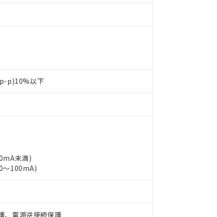
p-p)10%以下
10mA未満)
 RoHS指令（10物質）の非含有に対応した製品が提供可能な商品です
0～100mA)
oHS指令（10物質）の非含有に対応した製品に切り替える予定のある
 RoHS指令（10物質）の非含有に非対応の商品で、対応品を出す予
 RoHS指令（10物質）の非含有の対応状況を調査中または確認中の
ンス料など無形物で、有害物質有無と関係のない商品です。
○×表
護、電源逆接続保護
より、非含有部品としていたものが、含有品と判明した場合などやむ