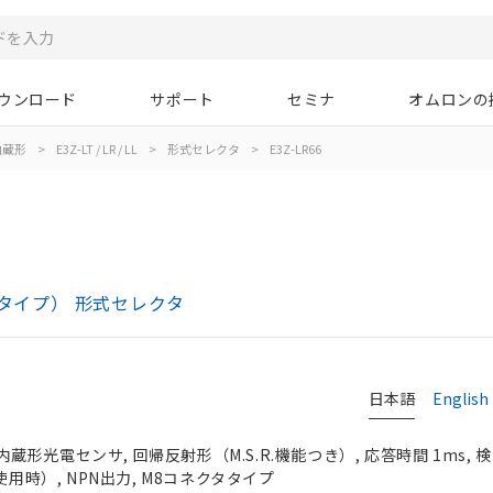
ウンロード
サポート
セミナ
オムロンの
内蔵形
>
E3Z-LT / LR / LL
>
形式セレクタ
>
E3Z-LR66
ーザタイプ） 形式セレクタ
日本語
English
形光電センサ, 回帰反射形（M.S.R.機能つき）, 応答時間 1ms, 
使用時）, NPN出力, M8コネクタタイプ