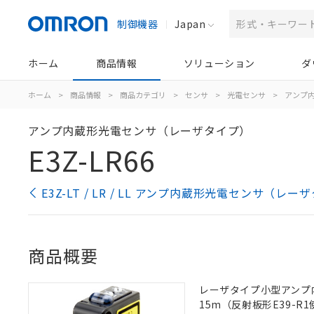
制御機器
Japan
ホーム
商品情報
ソリューション
ダ
ホーム
>
商品情報
>
商品カテゴリ
>
センサ
>
光電センサ
>
アンプ
アンプ内蔵形光電センサ（レーザタイプ）
E3Z-LR66
E3Z-LT / LR / LL アンプ内蔵形光電センサ（レ
商品概要
レーザタイプ小型アンプ内蔵
15m（反射板形E39-R1