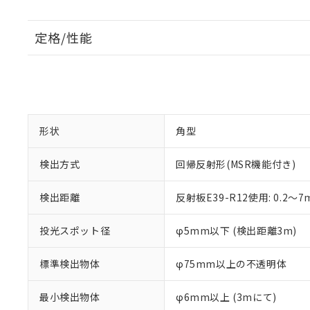
定格/性能
形状
角型
検出方式
回帰反射形(MSR機能付き)
検出距離
反射板E39-R12使用: 0.2～7
投光スポット径
φ5mm以下 (検出距離3m)
標準検出物体
φ75mm以上の不透明体
最小検出物体
φ6mm以上 (3mにて)