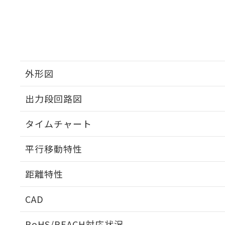
外形図
出力段回路図
タイムチャート
平行移動特性
距離特性
CAD
受光出力-距離特性
ログイン/会員登録いただくと、CADデータをダウンロ
RoHS/REACH対応状況