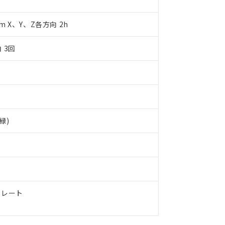
日時点で非含有を証明するもので、過去に遡って非含有を証明するも
令のフタル酸エステル類４物質の対応では、対応完了までの期間は出
mm X、Y、Z各方向 2h
備考欄に対応日を記載しておりました。
品への在庫切替を完了していることから、特段のことがない限り、20
す。
 3回
緑)
タレート