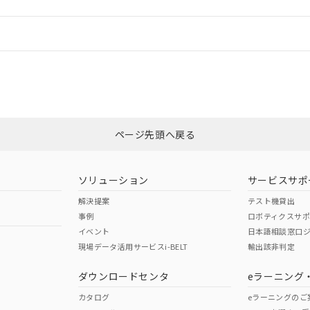
情報更新：
ログイン/会員登録
CCC認証
電波法
みください。
N/A
N/A
非含有証明書
※3
ページ先頭へ戻る
ダウンロードはこちら
型式承認
NK型式承認
ABS型式承認
韓国
（日本
（アメリカ
ソリューション
サービスサポ
舶規格）
船舶規格）
船舶規格）
解決提案
テスト機貸出
事例
ロボティクスサ
No
No
イベント
日本語相談窓口
現場データ活用サービスi-BELT
輸出該非判定
I)
PBBs
PBDEs
DBP
ダウンロードセンタ
eラーニング
この製品の規格認証/適合
その他の認証はこちらのページからご
カタログ
eラーニングのご