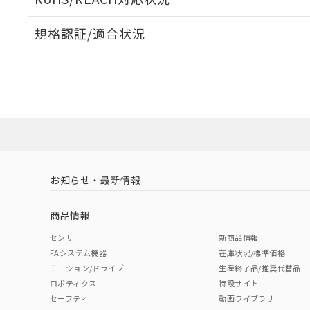
規格認証/適合状況
EU RoHS
注意事項・凡例
UL認証
CSA認証
CEマーキング
ダウンロードデータをご利用いただく前に、以下を必ずお読
No
No
Yes
対応状況
対応予定月
※1
※2
ソフトウェアの使用条件
対応済み
LR型式承認
DNV型式承認
BV型式承認
KR
（イギリス
（ノルウェー
（フランス
（
お知らせ・最新情報
中国 RoHS
注意事項・凡例
船舶規格）
船舶規格）
船舶規格）
船
商品情報
No
No
No
No
中国 RoHS表
※1 ※2
センサ
新商品情報
FAシステム機器
在庫状況/標準価格
Pb
Hg
Cd
Cr(V
モーション/ドライブ
生産終了品/推奨代替品
ロボティクス
特設サイト
セーフティ
動画ライブラリ