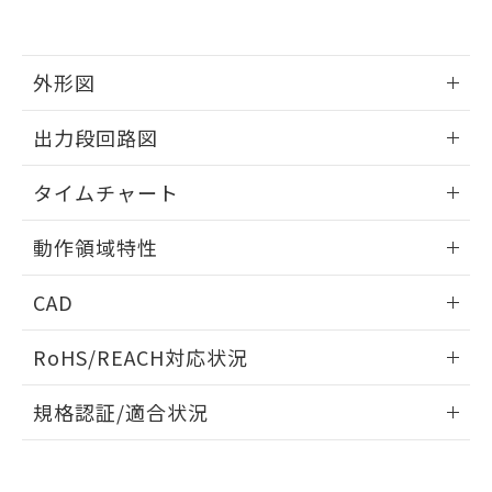
とができます。
合意する
キャンセル
引・商談に必要な範囲で利用すること
をご了承ください。
EU RoHS指令（10物質）の非含有証明書
※当社の共同利用者とは、
"個人情報
外形図
51物質の非含有証明書（当社基準）
の共同利用に関して"
の「1.共同利
※本証明書は発行日時点で非含有を証明す
用者の範囲」に記載されている法人を
情報更新：2024/07/25
るもので、過去に遡って非含有を証明する
出力段回路図
指します。
ものではありません。
また、RoHS指令のフタル酸エステル類４
情報更新：2024/07/25
タイムチャート
物質の対応では、対応完了までの期間は出
荷製品に未対応品が混在することから備考
情報更新：2024/07/25
欄に対応日を記載しておりました。
動作領域特性
既に当社にて対応品への在庫切替を完了
情報更新：2024/07/25
していることから、特段のことがない限
CAD
り、2022年1月12日より割愛しておりま
す。
ログイン/会員登録いただくと、CADデータをダウンロー
RoHS/REACH対応状況
ドすることができます。
情報更新：2026/7/29
規格認証/適合状況
ログイン/会員登録
EU RoHS
注意事項・凡例
UL認証
CSA認証
CEマーキング