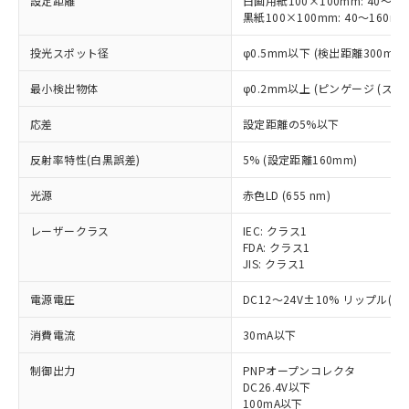
設定距離
白画用紙100×100mm: 40～30
黒紙100×100mm: 40～160m
投光スポット径
φ0.5mm以下 (検出距離300mm)
最小検出物体
φ0.2mm以上 (ピンゲージ (ステン
応差
設定距離の5%以下
反射率特性(白黒誤差)
5% (設定距離160mm)
光源
赤色LD (655 nm)
レーザークラス
IEC: クラス1
FDA: クラス1
JIS: クラス1
電源電圧
DC12～24V±10% リップル(p-
消費電流
30mA以下
制御出力
PNPオープンコレクタ
DC26.4V以下
100mA以下