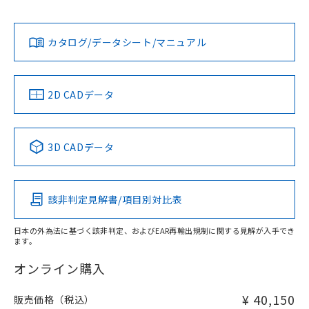
No
No
Yes
対応状況
対応予定月
※1
※2
ダウンロードデータをご利用いただく前に、以下を必ずお読
みください。
カタログ/データシート/マニュアル
対応済み
ソフトウェアの使用条件
LR型式承認
DNV型式承認
BV型式承認
KR型式承
（イギリス
（ノルウェー
（フランス
（韓国
船舶規格）
船舶規格）
船舶規格）
船舶規格
中国 RoHS
注意事項・凡例
2D CADデータ
No
No
No
No
中国 RoHS表
※1 ※2
3D CADデータ
この製品の規格認証/適合状況ページへ
Pb
Hg
Cd
Cr(VI)
その他の認証はこちらのページからご検索ください
該非判定見解書/項目別対比表
X
O
O
O
日本の外為法に基づく該非判定、およびEAR再輸出規制に関する見解が入手でき
ます。
"対応済み"や非含有の記載がされた商品であっても、流通
在庫等で未対応品が混在する可能性があります。
オンライン購入
非含有品が必要な際は、弊社営業部門もしくは販売店へお
問い合わせください。
¥ 40,150
販売価格（税込）