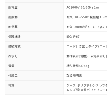
記
タに基づき作成されるものであり、閲
説明
鉛(Pb) 1000ppm以下、 水銀(Hg) 1000ppm以下、 カド
*中国RoHS10物質の基準値 (GB/T26572)：
国政府の輸出許可(または役務取引許
号
覧された時点での実際の在庫および標
ミウム(Cd) 100ppm以下、
耐電圧
Pb(鉛) :1000ppm、 Hg(水銀) : 1000ppm、 Cd(カドミウ
AC1000V 50/60Hz 1min
可)を取得するなどの必要な手続きを
六価クロム(Cr(Ⅵ)) 1000ppm以下、ポリ臭化ビフェニル
ム) : 100ppm、
準価格とは異なる場合があることをご
類(PBB) 1000ppm以下、ポリ臭化ジフェニルエーテル類
Cr(Ⅵ)(六価クロム) : 1000ppm、 PBBs(ポリ臭化ビフェ
とります。
了承ください。
耐振動
耐久: 10～55Hz 複振幅 1.5mm
(PBDE) 1000ppm以下、フタル酸ビス(2-エチルヘキシ
○
一定数以上の在庫あり
ニル類) : 1000ppm、 PBDEs(ポリ臭化ジフェニルエーテ
当社は規制貨物を破棄する場合は、完
ル) (DEHP)(別名：DOP) 1000ppm以下、フタル酸ブチ
正式な納期状況および標準価格はお客
ル類) : 1000ppm、
ルベンジル（BBP） 1000ppm以下、フタル酸ジブチル
全に破砕するなど、違法に輸出されな
DBP(フタル酸ジブチル) : 1000ppm、 DIBP(フタル酸ジ
2
耐衝撃
耐久: 500m/s
X、Y、Z各方向 
様のお取引先、またはお客様担当のオ
（DBP） 1000ppm以下、フタル酸ジイソブチル
イソブチル) : 1000ppm、 BBP(フタル酸ブチルベンジ
△
一定数には満たないが在庫あり
いよう必要な手段を講じます。
ムロン制御機器販売店・当社販売員に
(DIBP) 1000ppm以下
ル) : 1000ppm、
当社は貴社製品を、核兵器、ミサイ
保護構造
但し、RoHS指令で産業用監視および制御機器に対する
IEC: IP67
DEHP(フタル酸ビス(2-エチルヘキシル)) : 1000ppm
ご相談ください。
適用除外項目は除く。
ル、化学兵器、生物兵器またはその他
－
在庫なし(最新の在庫状況につ
オムロン制御機器販売店や当社販売拠
フタル酸エステル類の４物質については閾値を超える意
接続方式
コード引き出しタイプ (コード長 
武器並びにこれらの製造装置等に一切
いては、お客様のお取引先、ま
図的な使用がないことを確認しています。
点は「
販売ネットワーク
」をご確認
※2 環境保護使用期限
使用いたしません。
たはお客様担当のオムロン制御
ください。
表示灯
動作表示灯(橙)、安定表示灯(緑)
当社は、貴社製品を第三者に販売する
機器販売店・当社販売員にご確
在庫状況および標準価格結果を当社の
※2 対応予定月
「ｅ」：有害物質（10物質）のすべてが基
場合は、上記1、2および3の内容を当
認ください)
事前の承諾なく第三者に漏洩または開
質量
梱包状態: 約65g
準値以下であることを示します。
該第三者に通知します。また当社は、
示しないようお願いします。
部品在庫の切り替え状況などにより、予定
「10」：通常の使用状況下において有害物
販売先および販売に係わる関係者が違
マイパーツ機能（部品リスト作成サー
空
受注生産機種、また在庫状況の
付属品
取扱説明書
月が前後することがあります。
質が外部に漏えいし、環境に深刻な影響を
法に輸出するおそれがある場合は、取
ビス）をご利用いただくには、I-Web
白
情報を公開していない機種
及ぼさない年数を意味します。
り引きをいたしません。
メンバーズにご登録されている必要が
材質
ケース: ポリブチレンテレフタレ
「－」：未確認です。当社販売部門へお問
レンズ部: 変性ポリアリレート
あります。
い合わせください。
お客様が当ウェブサイト上で当社にご
※3 非含有証明書ダウンロード
登録された部品リストについて、当社
および当社の共同利用者が、当社の製
下記の非含有証明書をダウンロードするこ
品・サービスに関するお客様との取