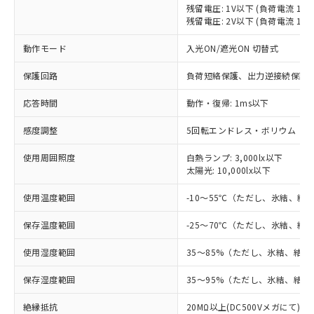
残留電圧: 1V以下 (負荷電流 10
※1 対応状況
残留電圧: 2V以下 (負荷電流 10～
対応済み：EU RoHS指令（10物質）の
動作モード
入光ON/遮光ON 切替式
非含有に対応した製品が提供可能な商品で
す。
保護回路
負荷短絡保護、出力逆接続保護
対応予定：EU RoHS指令（10物質）の非含
ご利用条件
応答時間
動作・復帰: 1ms以下
有に対応した製品に切り替える予定のある
商品です。
感度調整
5回転エンドレス・ボリウム
対応予定なし：EU RoHS指令（10物質）の
以下の条件をお読みいただき、同意のうえ
非含有に非対応の商品で、対応品を出す予
使用周囲照度
白熱ランプ: 3,000lx以下
ご利用ください。
定はありません。
太陽光: 10,000lx以下
調査・確認中：EU RoHS指令（10物質）の
本サービスは、当社制御機器事業取扱
※1 中国RoHS○×表
非含有の対応状況を調査中または確認中の
使用温度範囲
-10～55℃（ただし、氷結、結
商品の当社在庫状況および標準価格
商品です。
(税抜)を提供させていただくもので
「○」：最大均質材料含有率が中国RoHSの
非該当品：ライセンス料など無形物で、有
保存温度範囲
-25～70℃（ただし、氷結、結
す。
基準値以下であることを示します。
害物質有無と関係のない商品です。
当社制御機器事業取扱商品の中には、
「×」：最大均質材料含有率が中国RoHSの
仕入先様の事情により、非含有部品として
使用湿度範囲
35～85%（ただし、氷結、結
本サービスの対象外となる商品もある
基準値を超えていることを示します。
いたものが、含有品と判明した場合などや
当社は、これら貴社製品のうち、外国
ことをご了承ください。
「－」：未確認です。当社販売部門へお問
保存湿度範囲
35～95%（ただし、氷結、結
むを得ず変更することがあります。
為替および外国貿易法に定める商品
在庫状況および標準価格照会結果は、
い合わせください。
（以下｢規制貨物等」という）を輸出
記載している更新日時点での社内デー
絶縁抵抗
20MΩ以上(DC500Vメガにて)
*EU RoHS指令（10物質）：
または国外への提供する場合は、日本