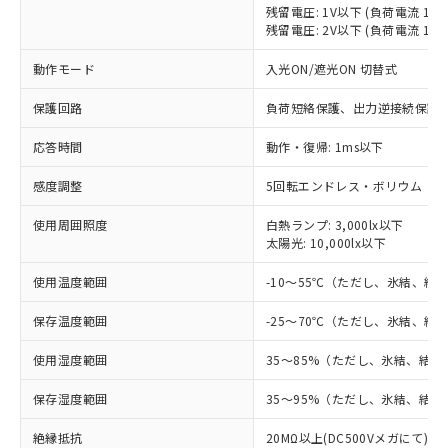
※1 対応状況
残留電圧: 1V以下 (負荷電流 10
残留電圧: 2V以下 (負荷電流 10～
対応済み：EU RoHS指令（10物質）の
非含有に対応した製品が提供可能な商品で
動作モード
入光ON/遮光ON 切替式
す。
対応予定：EU RoHS指令（10物質）の非含
保護回路
負荷短絡保護、出力逆接続保護
ご利用条件
有に対応した製品に切り替える予定のある
応答時間
動作・復帰: 1ms以下
商品です。
対応予定なし：EU RoHS指令（10物質）の
以下の条件をお読みいただき、同意のうえ
感度調整
5回転エンドレス・ボリウム
非含有に非対応の商品で、対応品を出す予
ご利用ください。
定はありません。
使用周囲照度
白熱ランプ: 3,000lx以下
調査・確認中：EU RoHS指令（10物質）の
太陽光: 10,000lx以下
本サービスは、当社制御機器事業取扱
※1 中国RoHS○×表
非含有の対応状況を調査中または確認中の
商品の当社在庫状況および標準価格
商品です。
使用温度範囲
-10～55℃（ただし、氷結、結
(税抜)を提供させていただくもので
「○」：最大均質材料含有率が中国RoHSの
非該当品：ライセンス料など無形物で、有
す。
基準値以下であることを示します。
害物質有無と関係のない商品です。
保存温度範囲
-25～70℃（ただし、氷結、結
当社制御機器事業取扱商品の中には、
「×」：最大均質材料含有率が中国RoHSの
仕入先様の事情により、非含有部品として
本サービスの対象外となる商品もある
基準値を超えていることを示します。
いたものが、含有品と判明した場合などや
使用湿度範囲
35～85%（ただし、氷結、結
当社は、これら貴社製品のうち、外国
ことをご了承ください。
「－」：未確認です。当社販売部門へお問
むを得ず変更することがあります。
為替および外国貿易法に定める商品
在庫状況および標準価格照会結果は、
い合わせください。
保存湿度範囲
35～95%（ただし、氷結、結
（以下｢規制貨物等」という）を輸出
記載している更新日時点での社内デー
*EU RoHS指令（10物質）：
または国外への提供する場合は、日本
記
タに基づき作成されるものであり、閲
説明
絶縁抵抗
20MΩ以上(DC500Vメガにて)
鉛(Pb) 1000ppm以下、 水銀(Hg) 1000ppm以下、 カド
*中国RoHS10物質の基準値 (GB/T26572)：