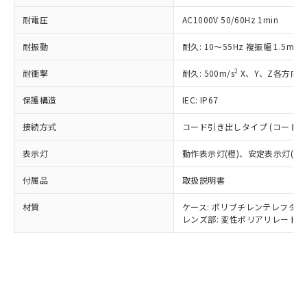
国政府の輸出許可(または役務取引許
号
覧された時点での実際の在庫および標
ミウム(Cd) 100ppm以下、
Pb(鉛) :1000ppm、 Hg(水銀) : 1000ppm、 Cd(カドミウ
可)を取得するなどの必要な手続きを
六価クロム(Cr(Ⅵ)) 1000ppm以下、ポリ臭化ビフェニル
ム) : 100ppm、
準価格とは異なる場合があることをご
耐電圧
AC1000V 50/60Hz 1min
類(PBB) 1000ppm以下、ポリ臭化ジフェニルエーテル類
Cr(Ⅵ)(六価クロム) : 1000ppm、 PBBs(ポリ臭化ビフェ
とります。
了承ください。
(PBDE) 1000ppm以下、フタル酸ビス(2-エチルヘキシ
○
一定数以上の在庫あり
ニル類) : 1000ppm、 PBDEs(ポリ臭化ジフェニルエーテ
当社は規制貨物を破棄する場合は、完
ル) (DEHP)(別名：DOP) 1000ppm以下、フタル酸ブチ
耐振動
耐久: 10～55Hz 複振幅 1.5mm
正式な納期状況および標準価格はお客
ル類) : 1000ppm、
ルベンジル（BBP） 1000ppm以下、フタル酸ジブチル
全に破砕するなど、違法に輸出されな
DBP(フタル酸ジブチル) : 1000ppm、 DIBP(フタル酸ジ
様のお取引先、またはお客様担当のオ
（DBP） 1000ppm以下、フタル酸ジイソブチル
イソブチル) : 1000ppm、 BBP(フタル酸ブチルベンジ
△
一定数には満たないが在庫あり
いよう必要な手段を講じます。
2
耐衝撃
耐久: 500m/s
X、Y、Z各方向 
ムロン制御機器販売店・当社販売員に
(DIBP) 1000ppm以下
ル) : 1000ppm、
当社は貴社製品を、核兵器、ミサイ
但し、RoHS指令で産業用監視および制御機器に対する
DEHP(フタル酸ビス(2-エチルヘキシル)) : 1000ppm
ご相談ください。
適用除外項目は除く。
保護構造
IEC: IP67
ル、化学兵器、生物兵器またはその他
－
在庫なし(最新の在庫状況につ
オムロン制御機器販売店や当社販売拠
フタル酸エステル類の４物質については閾値を超える意
武器並びにこれらの製造装置等に一切
いては、お客様のお取引先、ま
図的な使用がないことを確認しています。
点は「
販売ネットワーク
」をご確認
※2 環境保護使用期限
接続方式
コード引き出しタイプ (コード長 
使用いたしません。
たはお客様担当のオムロン制御
ください。
当社は、貴社製品を第三者に販売する
機器販売店・当社販売員にご確
在庫状況および標準価格結果を当社の
表示灯
動作表示灯(橙)、安定表示灯(緑)
※2 対応予定月
「ｅ」：有害物質（10物質）のすべてが基
場合は、上記1、2および3の内容を当
認ください)
事前の承諾なく第三者に漏洩または開
準値以下であることを示します。
該第三者に通知します。また当社は、
示しないようお願いします。
付属品
取扱説明書
部品在庫の切り替え状況などにより、予定
「10」：通常の使用状況下において有害物
販売先および販売に係わる関係者が違
マイパーツ機能（部品リスト作成サー
空
受注生産機種、また在庫状況の
月が前後することがあります。
質が外部に漏えいし、環境に深刻な影響を
法に輸出するおそれがある場合は、取
ビス）をご利用いただくには、I-Web
材質
ケース: ポリブチレンテレフタレ
白
情報を公開していない機種
及ぼさない年数を意味します。
り引きをいたしません。
レンズ部: 変性ポリアリレート
メンバーズにご登録されている必要が
「－」：未確認です。当社販売部門へお問
あります。
い合わせください。
お客様が当ウェブサイト上で当社にご
※3 非含有証明書ダウンロード
登録された部品リストについて、当社
および当社の共同利用者が、当社の製
下記の非含有証明書をダウンロードするこ
品・サービスに関するお客様との取
とができます。
合意する
キャンセル
引・商談に必要な範囲で利用すること