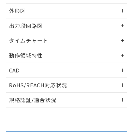
をご了承ください。
外形図
EU RoHS指令（10物質）の非含有証明書
※当社の共同利用者とは、
"個人情報
51物質の非含有証明書（当社基準）
の共同利用に関して"
の「1.共同利
情報更新：2024/07/25
※本証明書は発行日時点で非含有を証明す
出力段回路図
用者の範囲」に記載されている法人を
るもので、過去に遡って非含有を証明する
指します。
ものではありません。
情報更新：2024/07/25
タイムチャート
また、RoHS指令のフタル酸エステル類４
物質の対応では、対応完了までの期間は出
情報更新：2024/07/25
荷製品に未対応品が混在することから備考
動作領域特性
欄に対応日を記載しておりました。
情報更新：2024/07/25
既に当社にて対応品への在庫切替を完了
CAD
していることから、特段のことがない限
り、2022年1月12日より割愛しておりま
ログイン/会員登録いただくと、CADデータをダウンロー
RoHS/REACH対応状況
す。
ドすることができます。
情報更新：2026/7/29
規格認証/適合状況
ログイン/会員登録
EU RoHS
注意事項・凡例
UL認証
CSA認証
CEマーキング
No
No
Yes
対応状況
対応予定月
※1
※2
ダウンロードデータをご利用いただく前に、以下を必ずお読