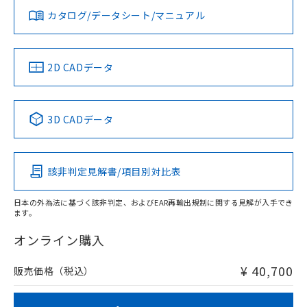
みください。
カタログ/データシート/マニュアル
対応済み
ソフトウェアの使用条件
LR型式承認
DNV型式承認
BV型式承認
KR型式承
（イギリス
（ノルウェー
（フランス
（韓国
船舶規格）
船舶規格）
船舶規格）
船舶規格
中国 RoHS
注意事項・凡例
2D CADデータ
No
No
No
No
中国 RoHS表
※1 ※2
3D CADデータ
この製品の規格認証/適合状況ページへ
Pb
Hg
Cd
Cr(VI)
その他の認証はこちらのページからご検索ください
該非判定見解書/項目別対比表
X
O
O
O
日本の外為法に基づく該非判定、およびEAR再輸出規制に関する見解が入手でき
ます。
"対応済み"や非含有の記載がされた商品であっても、流通
在庫等で未対応品が混在する可能性があります。
オンライン購入
非含有品が必要な際は、弊社営業部門もしくは販売店へお
問い合わせください。
¥ 40,700
販売価格（税込）
この製品のRoHS/REACH対応状況ページへ