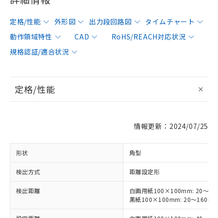
定格/性能
外形図
出力段回路図
タイムチャート
動作領域特性
CAD
RoHS/REACH対応状況
規格認証/適合状況
定格/性能
情報更新：2024/07/25
形状
角型
検出方式
距離設定形
検出距離
白画用紙100×100mm: 20～30
黒紙100×100mm: 20～160m