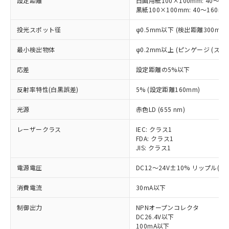
設定距離
白画用紙100×100mm: 40～30
黒紙100×100mm: 40～160m
投光スポット径
φ0.5mm以下 (検出距離300mm)
最小検出物体
φ0.2mm以上 (ピンゲージ (ステン
応差
設定距離の5%以下
反射率特性(白黒誤差)
5% (設定距離160mm)
光源
赤色LD (655 nm)
レーザークラス
IEC: クラス1
FDA: クラス1
JIS: クラス1
電源電圧
DC12～24V±10% リップル(p-
消費電流
30mA以下
制御出力
NPNオープンコレクタ
DC26.4V以下
100mA以下