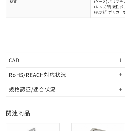
材質
(ケース) ポリブチレ
(レンズ部) 変性ポリ
(表示部) ポリカーボ
CAD
※1 対応状況
情報更新：2024/4/15
RoHS/REACH対応状況
対応済み：EU RoHS指令（10物質）の
ログイン/会員登録いただくと、CADデータをダウンロー
情報更新：2026/7/29
非含有に対応した製品が提供可能な商品で
規格認証/適合状況
ドすることができます。
す。
EU RoHS
注意事項・凡例
対応予定：EU RoHS指令（10物質）の非含
ご利用条件
UL認証
CSA認証
CEマーキング
有に対応した製品に切り替える予定のある
商品です。
ログイン/会員登録
関連商品
Yes
Yes
Yes
対応予定なし：EU RoHS指令（10物質）の
対応状況
対応予定月
※1
※2
以下の条件をお読みいただき、同意のうえ
非含有に非対応の商品で、対応品を出す予
ご利用ください。
定はありません。
対応済み