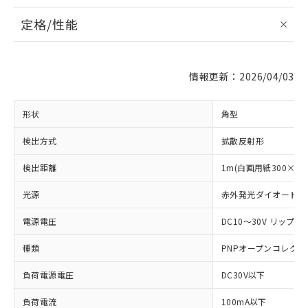
定格/性能
情報更新：2026/04/03
形状
角型
検出方式
拡散反射形
検出距離
1m(白画用紙300×30
光源
赤外発光ダイオード (87
電源電圧
DC10～30V リップル(
種類
PNPオープンコレクタ
負荷電源電圧
DC30V以下
負荷電流
100mA以下