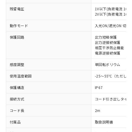
残留電圧
1V以下(負荷電流 10m
2V以下(負荷電流 10～1
動作モード
入光ON/遮光ON 切替
保護回路
出力短絡保護
出力逆接続保護
相互干渉防止機能
電源逆接続保護
感度調整
単回転ボリウム
使用温度範囲
-25～55℃（ただし
保護構造
IP67
接続方式
コード引き出しタイプ
コード長
2m
付属品
取扱説明書