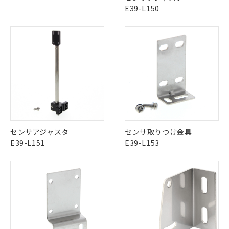
※2 対応予定月
「ｅ」：有害物質（10物質）のすべてが基
場合は、上記1、2および3の内容を当
認ください)
E39-L150
事前の承諾なく第三者に漏洩または開
準値以下であることを示します。
該第三者に通知します。また当社は、
示しないようお願いします。
部品在庫の切り替え状況などにより、予定
「10」：通常の使用状況下において有害物
販売先および販売に係わる関係者が違
マイパーツ機能（部品リスト作成サー
空
受注生産機種、また在庫状況の
月が前後することがあります。
質が外部に漏えいし、環境に深刻な影響を
法に輸出するおそれがある場合は、取
ビス）をご利用いただくには、I-Web
白
情報を公開していない機種
及ぼさない年数を意味します。
り引きをいたしません。
メンバーズにご登録されている必要が
「－」：未確認です。当社販売部門へお問
あります。
い合わせください。
お客様が当ウェブサイト上で当社にご
※3 非含有証明書ダウンロード
登録された部品リストについて、当社
および当社の共同利用者が、当社の製
下記の非含有証明書をダウンロードするこ
品・サービスに関するお客様との取
とができます。
合意する
キャンセル
引・商談に必要な範囲で利用すること
をご了承ください。
センサアジャスタ
センサ取りつけ金具
EU RoHS指令（10物質）の非含有証明書
※当社の共同利用者とは、
"個人情報
E39-L151
E39-L153
51物質の非含有証明書（当社基準）
の共同利用に関して"
の「1.共同利
※本証明書は発行日時点で非含有を証明す
用者の範囲」に記載されている法人を
るもので、過去に遡って非含有を証明する
指します。
ものではありません。
また、RoHS指令のフタル酸エステル類４
物質の対応では、対応完了までの期間は出
荷製品に未対応品が混在することから備考
欄に対応日を記載しておりました。