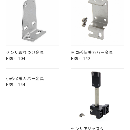
ダウンロードデータをご利用いただく前に、以下を必ずお読
調査・確認中：EU RoHS指令（10物質）の
LR型式承認
DNV型式承認
BV型式承認
KR型式承
本サービスは、当社制御機器事業取扱
みください。
※1 中国RoHS○×表
非含有の対応状況を調査中または確認中の
（イギリス
（ノルウェー
（フランス
（韓国
商品の当社在庫状況および標準価格
ソフトウェアの使用条件
商品です。
船舶規格）
船舶規格）
船舶規格）
船舶規格
中国 RoHS
注意事項・凡例
(税抜)を提供させていただくもので
「○」：最大均質材料含有率が中国RoHSの
非該当品：ライセンス料など無形物で、有
す。
基準値以下であることを示します。
害物質有無と関係のない商品です。
No
No
No
No
当社制御機器事業取扱商品の中には、
「×」：最大均質材料含有率が中国RoHSの
仕入先様の事情により、非含有部品として
本サービスの対象外となる商品もある
中国 RoHS表
※1 ※2
基準値を超えていることを示します。
いたものが、含有品と判明した場合などや
当社は、これら貴社製品のうち、外国
ことをご了承ください。
「－」：未確認です。当社販売部門へお問
むを得ず変更することがあります。
為替および外国貿易法に定める商品
この製品の規格認証/適合状況ページへ
Pb
Hg
Cd
Cr(VI)
在庫状況および標準価格照会結果は、
い合わせください。
センサ取りつけ金具
ヨコ形保護カバー金具
（以下｢規制貨物等」という）を輸出
その他の認証はこちらのページからご検索ください
記載している更新日時点での社内デー
E39-L104
E39-L142
*EU RoHS指令（10物質）：
または国外への提供する場合は、日本
記
タに基づき作成されるものであり、閲
説明
鉛(Pb) 1000ppm以下、 水銀(Hg) 1000ppm以下、 カド
*中国RoHS10物質の基準値 (GB/T26572)：
X
O
O
O
国政府の輸出許可(または役務取引許
号
覧された時点での実際の在庫および標
ミウム(Cd) 100ppm以下、
Pb(鉛) :1000ppm、 Hg(水銀) : 1000ppm、 Cd(カドミウ
可)を取得するなどの必要な手続きを
六価クロム(Cr(Ⅵ)) 1000ppm以下、ポリ臭化ビフェニル
ム) : 100ppm、
準価格とは異なる場合があることをご
類(PBB) 1000ppm以下、ポリ臭化ジフェニルエーテル類
Cr(Ⅵ)(六価クロム) : 1000ppm、 PBBs(ポリ臭化ビフェ
とります。
小形保護カバー金具
了承ください。
(PBDE) 1000ppm以下、フタル酸ビス(2-エチルヘキシ
○
一定数以上の在庫あり
ニル類) : 1000ppm、 PBDEs(ポリ臭化ジフェニルエーテ
当社は規制貨物を破棄する場合は、完
E39-L144
"対応済み"や非含有の記載がされた商品であっても、流通
ル) (DEHP)(別名：DOP) 1000ppm以下、フタル酸ブチ
正式な納期状況および標準価格はお客
ル類) : 1000ppm、
ルベンジル（BBP） 1000ppm以下、フタル酸ジブチル
全に破砕するなど、違法に輸出されな
DBP(フタル酸ジブチル) : 1000ppm、 DIBP(フタル酸ジ
在庫等で未対応品が混在する可能性があります。
様のお取引先、またはお客様担当のオ
（DBP） 1000ppm以下、フタル酸ジイソブチル
イソブチル) : 1000ppm、 BBP(フタル酸ブチルベンジ
△
一定数には満たないが在庫あり
いよう必要な手段を講じます。
非含有品が必要な際は、弊社営業部門もしくは販売店へお
ムロン制御機器販売店・当社販売員に
(DIBP) 1000ppm以下
ル) : 1000ppm、
当社は貴社製品を、核兵器、ミサイ
但し、RoHS指令で産業用監視および制御機器に対する
問い合わせください。
DEHP(フタル酸ビス(2-エチルヘキシル)) : 1000ppm
ご相談ください。
適用除外項目は除く。
ル、化学兵器、生物兵器またはその他
－
在庫なし(最新の在庫状況につ
オムロン制御機器販売店や当社販売拠
フタル酸エステル類の４物質については閾値を超える意
武器並びにこれらの製造装置等に一切
いては、お客様のお取引先、ま
図的な使用がないことを確認しています。
点は「
販売ネットワーク
」をご確認
この製品のRoHS/REACH対応状況ページへ
※2 環境保護使用期限
使用いたしません。
たはお客様担当のオムロン制御
ください。
当社は、貴社製品を第三者に販売する
機器販売店・当社販売員にご確
センサアジャスタ
在庫状況および標準価格結果を当社の