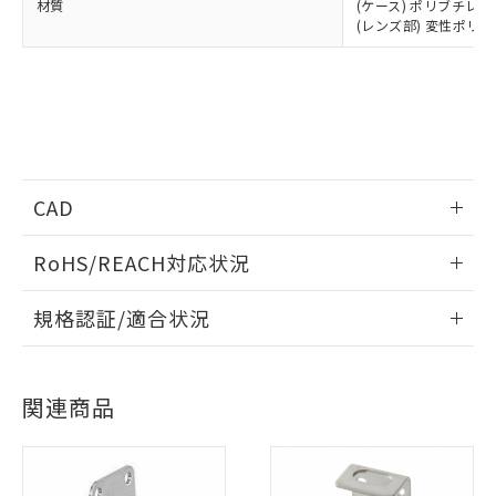
対応済み：EU RoHS指令（10物質）の
材質
(ケース) ポリブチレ
非含有に対応した製品が提供可能な商品で
(レンズ部) 変性ポリ
す。
対応予定：EU RoHS指令（10物質）の非含
ご利用条件
有に対応した製品に切り替える予定のある
商品です。
対応予定なし：EU RoHS指令（10物質）の
以下の条件をお読みいただき、同意のうえ
非含有に非対応の商品で、対応品を出す予
ご利用ください。
定はありません。
CAD
調査・確認中：EU RoHS指令（10物質）の
本サービスは、当社制御機器事業取扱
※1 中国RoHS○×表
非含有の対応状況を調査中または確認中の
商品の当社在庫状況および標準価格
情報更新：2024/4/15
商品です。
RoHS/REACH対応状況
(税抜)を提供させていただくもので
「○」：最大均質材料含有率が中国RoHSの
非該当品：ライセンス料など無形物で、有
す。
ログイン/会員登録いただくと、CADデータをダウンロー
基準値以下であることを示します。
情報更新：2026/7/29
害物質有無と関係のない商品です。
当社制御機器事業取扱商品の中には、
規格認証/適合状況
ドすることができます。
「×」：最大均質材料含有率が中国RoHSの
仕入先様の事情により、非含有部品として
本サービスの対象外となる商品もある
基準値を超えていることを示します。
いたものが、含有品と判明した場合などや
EU RoHS
注意事項・凡例
当社は、これら貴社製品のうち、外国
ことをご了承ください。
「－」：未確認です。当社販売部門へお問
UL認証
CSA認証
CEマーキング
むを得ず変更することがあります。
為替および外国貿易法に定める商品
在庫状況および標準価格照会結果は、
い合わせください。
ログイン/会員登録
（以下｢規制貨物等」という）を輸出
関連商品
記載している更新日時点での社内デー
Yes
Yes
Yes
*EU RoHS指令（10物質）：
または国外への提供する場合は、日本
対応状況
対応予定月
※1
※2
記
タに基づき作成されるものであり、閲
説明
鉛(Pb) 1000ppm以下、 水銀(Hg) 1000ppm以下、 カド
*中国RoHS10物質の基準値 (GB/T26572)：
国政府の輸出許可(または役務取引許
号
覧された時点での実際の在庫および標
ミウム(Cd) 100ppm以下、
Pb(鉛) :1000ppm、 Hg(水銀) : 1000ppm、 Cd(カドミウ
可)を取得するなどの必要な手続きを
対応済み
六価クロム(Cr(Ⅵ)) 1000ppm以下、ポリ臭化ビフェニル
ム) : 100ppm、
準価格とは異なる場合があることをご
ダウンロードデータをご利用いただく前に、以下を必ずお読
類(PBB) 1000ppm以下、ポリ臭化ジフェニルエーテル類
Cr(Ⅵ)(六価クロム) : 1000ppm、 PBBs(ポリ臭化ビフェ
とります。