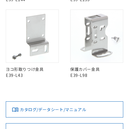
51物質の非含有証明書（当社基準）
の共同利用に関して"
の「1.共同利
※本証明書は発行日時点で非含有を証明す
用者の範囲」に記載されている法人を
るもので、過去に遡って非含有を証明する
指します。
ものではありません。
また、RoHS指令のフタル酸エステル類４
物質の対応では、対応完了までの期間は出
荷製品に未対応品が混在することから備考
欄に対応日を記載しておりました。
既に当社にて対応品への在庫切替を完了
していることから、特段のことがない限
り、2022年1月12日より割愛しておりま
ヨコ形取りつけ金具
保護カバー金具
す。
E39-L43
E39-L98
カタログ/データシート/マニュアル