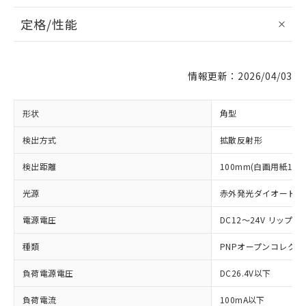
定格/性能
情報更新：2026/04/03
形状
角型
検出方式
拡散反射形
検出距離
100mm(白画用紙100
光源
赤外発光ダイオード (87
電源電圧
DC12～24V リップル(
種類
PNPオープンコレクタ
負荷電源電圧
DC26.4V以下
負荷電流
100mA以下