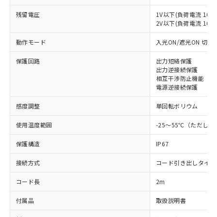
残留電圧
1V以下(負荷電流 10m
2V以下(負荷電流 10～1
動作モード
入光ON/遮光ON 切替
保護回路
出力短絡保護
出力逆接続保護
相互干渉防止機能
電源逆接続保護
感度調整
単回転ボリウム
使用温度範囲
-25～55℃（ただし
保護構造
IP67
接続方式
コード引き出しタイプ
コード長
2m
※1 対応状況
付属品
取扱説明書