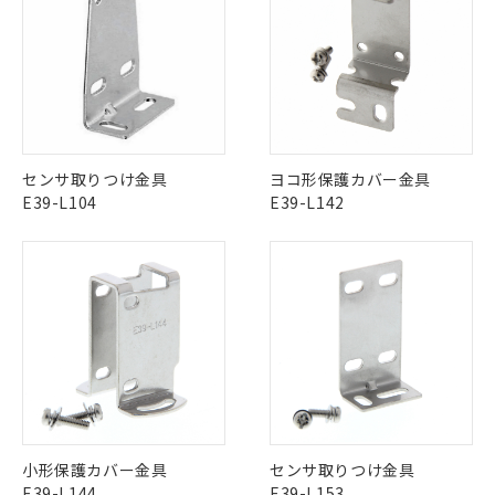
了承ください。
LR型式承認
DNV型式承認
BV型式承認
KR型式承
(PBDE) 1000ppm以下、フタル酸ビス(2-エチルヘキシ
○
一定数以上の在庫あり
ニル類) : 1000ppm、 PBDEs(ポリ臭化ジフェニルエーテ
みください。
当社は規制貨物を破棄する場合は、完
ル) (DEHP)(別名：DOP) 1000ppm以下、フタル酸ブチ
（イギリス
（ノルウェー
（フランス
（韓国
正式な納期状況および標準価格はお客
ル類) : 1000ppm、
ソフトウェアの使用条件
ルベンジル（BBP） 1000ppm以下、フタル酸ジブチル
全に破砕するなど、違法に輸出されな
DBP(フタル酸ジブチル) : 1000ppm、 DIBP(フタル酸ジ
船舶規格）
船舶規格）
船舶規格）
船舶規格
中国 RoHS
注意事項・凡例
様のお取引先、またはお客様担当のオ
（DBP） 1000ppm以下、フタル酸ジイソブチル
イソブチル) : 1000ppm、 BBP(フタル酸ブチルベンジ
△
一定数には満たないが在庫あり
いよう必要な手段を講じます。
ムロン制御機器販売店・当社販売員に
(DIBP) 1000ppm以下
ル) : 1000ppm、
No
No
No
No
当社は貴社製品を、核兵器、ミサイ
但し、RoHS指令で産業用監視および制御機器に対する
DEHP(フタル酸ビス(2-エチルヘキシル)) : 1000ppm
ご相談ください。
適用除外項目は除く。
ル、化学兵器、生物兵器またはその他
－
在庫なし(最新の在庫状況につ
オムロン制御機器販売店や当社販売拠
中国 RoHS表
※1 ※2
フタル酸エステル類の４物質については閾値を超える意
武器並びにこれらの製造装置等に一切
いては、お客様のお取引先、ま
図的な使用がないことを確認しています。
点は「
販売ネットワーク
」をご確認
※2 環境保護使用期限
使用いたしません。
たはお客様担当のオムロン制御
この製品の規格認証/適合状況ページへ
Pb
Hg
Cd
Cr(VI)
ください。
センサ取りつけ金具
ヨコ形保護カバー金具
当社は、貴社製品を第三者に販売する
機器販売店・当社販売員にご確
その他の認証はこちらのページからご検索ください
在庫状況および標準価格結果を当社の
※2 対応予定月
E39-L104
E39-L142
「ｅ」：有害物質（10物質）のすべてが基
場合は、上記1、2および3の内容を当
認ください)
事前の承諾なく第三者に漏洩または開
準値以下であることを示します。
X
O
O
O
該第三者に通知します。また当社は、
示しないようお願いします。
部品在庫の切り替え状況などにより、予定
「10」：通常の使用状況下において有害物
販売先および販売に係わる関係者が違
マイパーツ機能（部品リスト作成サー
空
受注生産機種、また在庫状況の
月が前後することがあります。
質が外部に漏えいし、環境に深刻な影響を
法に輸出するおそれがある場合は、取
ビス）をご利用いただくには、I-Web
白
情報を公開していない機種
及ぼさない年数を意味します。
り引きをいたしません。
"対応済み"や非含有の記載がされた商品であっても、流通
メンバーズにご登録されている必要が
「－」：未確認です。当社販売部門へお問
在庫等で未対応品が混在する可能性があります。
あります。
い合わせください。
非含有品が必要な際は、弊社営業部門もしくは販売店へお
お客様が当ウェブサイト上で当社にご
※3 非含有証明書ダウンロード
問い合わせください。
登録された部品リストについて、当社
および当社の共同利用者が、当社の製
下記の非含有証明書をダウンロードするこ
品・サービスに関するお客様との取
この製品のRoHS/REACH対応状況ページへ
とができます。
合意する
キャンセル
引・商談に必要な範囲で利用すること
をご了承ください。
小形保護カバー金具
センサ取りつけ金具
EU RoHS指令（10物質）の非含有証明書
※当社の共同利用者とは、
"個人情報
E39-L144
E39-L153