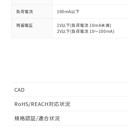
※1 中国RoHS
仕入先様の事情に
があります。
負荷電流
100mA以下
以下の条件をお読
「○」：最大均質
「×」：最大均質
本サービスは
当社は、これ
*EU RoHS指令（10物
残留電圧
1V以下(負荷電流 10mA未満)
「－」：未確認で
鉛(Pb) 1000ppm以下、
くものです。
う）を輸出ま
2V以下(負荷電流 10～100mA)
記
説明
六価クロム(Cr(Ⅵ)) 1
当社制御機器
などの必要な
フタル酸ビス(2-エチルヘ
号
*中国RoHS10物質の基準値 
ル（DBP） 1000ppm
在庫状況およ
当社は規制貨
Pb(鉛) :1000ppm、 Hg
但し、RoHS指令で産
のであり、閲
ます。
Cr(Ⅵ)(六価クロム) : 
フタル酸エステル類の４
○
一定数以
DBP(フタル酸ジブチル) :
い。
当社は貴社製
DEHP(フタル酸ビス(2-エ
正式な納期状
置等に一切使
当社販売員に
※2 対応予定月
△
一定数に
当社は、貴社
オムロン制御
また当社は、
※2 環境保護使
在庫状況およ
部品在庫の切り替
たしません。
－
在庫なし
す。
「ｅ」：有害物質
機器販売
マイパーツ機
CAD
「10」：通常の
ている必要が
味します。
空
受注生産
お客様が当ウ
※3 非含有証明
「－」：未確認で
RoHS/REACH対応状況
白
が、当社の製
さい。
ログイン/会員登録いただくと、CADデータをダウンロ
下記の非含有証明
規格認証/適合状況
※当社の共同
いる法人を指
EU RoHS指令（
EU RoHS
注意事項・凡例