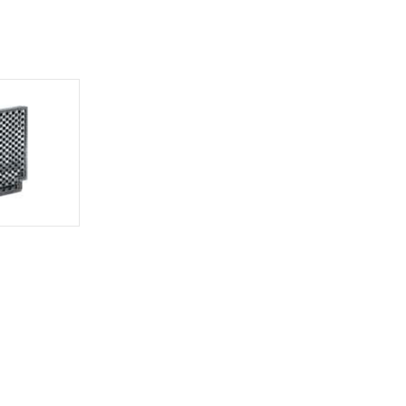
のではありません。
荷製品に未対応品が
22年1月12日よ
DIBP
BBP
DEHP
環境保護
状況ページへ
使用期限
検索ください
O
O
O
10