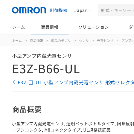
制御機器
Japan
ホーム
商品情報
ソリューション
ダ
ホーム
>
商品情報
>
商品カテゴリ
>
センサ
>
光電センサ
>
アンプ
小型アンプ内蔵光電センサ
E3Z-B66-UL
E3Z-□-UL 小型アンプ内蔵光電センサ 形式セレク
商品概要
小型アンプ内蔵光電センサ, 透明ペットボトルタイプ, 回帰反射形（M
ープンコレクタ, M8コネクタタイプ, UL規格認証品