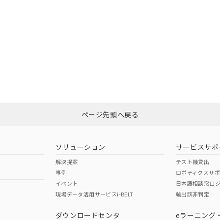
在庫等で未対応品が混在する可能性があります。
問い合わせください。
この製品のRoHS/REACH対応
ページ先頭へ戻る
ソリューション
サービスサポ
解決提案
テスト機貸出
事例
ロボティクスサ
イベント
日本語相談窓口
現場データ活用サービスi-BELT
輸出該非判定
ダウンロードセンタ
eラーニング