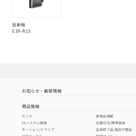
"対応済み"や非含有の記載がされた商品であっても、流通
非含有品が必要な際は、弊社営業部門もしくは販売店へお
反射板
E39-R1S
お知らせ・最新情報
商品情報
センサ
新商品情報
FAシステム機器
在庫状況/標準価格
モーション/ドライブ
生産終了品/推奨代替品