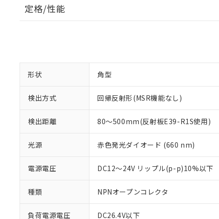
定格/性能
形状
角型
検出方式
回帰反射形(MSR機能なし)
検出距離
80～500mm(反射板E39-R1S使用)
光源
赤色発光ダイオード (660 nm)
※1 対応状況
電源電圧
DC12～24V リップル(p-p)10%以下
対応済み：EU
対応予定：EU R
種類
NPNオープンコレクタ
対応予定なし：EU
調査・確認中：EU
ご利用条件
負荷電源電圧
DC26.4V以下
非該当品：ライセ