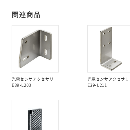
51物質の非含有証
UL認証
CSA認証
CEマーキング
※本証明書は発行
関連商品
また、RoHS指
Yes
Yes
Yes
対応状況
対応予定月
※1
※2
混在することから
既に当社にて対応
ダウンロードデータをご利用いただく前に、以下を必ずお読
対応済み
り割愛しておりま
ソフトウェアの使用条件
LR型式承認
DNV型式承認
BV型式承認
KR
（イギリス
（ノルウェー
（フランス
（
中国 RoHS
注意事項・凡例
船舶規格）
船舶規格）
船舶規格）
船
No
No
No
No
中国 RoHS表
※1 ※2
光電センサアクセサリ
光電センサアクセサリ
E39-L203
E39-L211
Pb
Hg
Cd
Cr(V
X
O
O
O