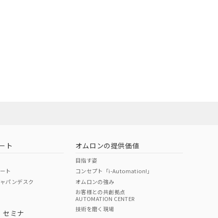
状況ページへ
ート
オムロンの提供価値
目指す姿
ポート
コンセプト「i-Automation!」
ジャパンデスク
オムロンの強み
お客様との共創拠点
AUTOMATION CENTER
技術を磨く現場
・セミナ