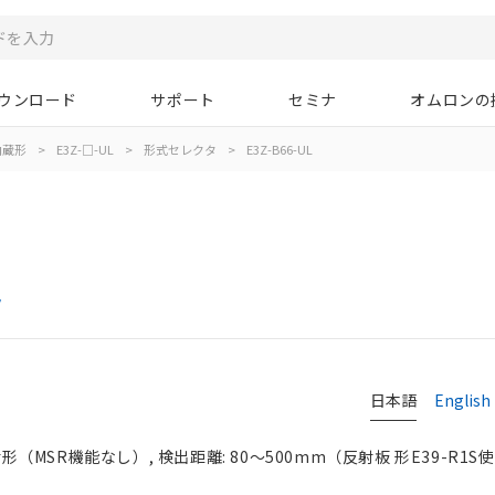
ウンロード
サポート
セミナ
オムロンの
内蔵形
>
E3Z-□-UL
>
形式セレクタ
>
E3Z-B66-UL
タ
日本語
English
SR機能なし）, 検出距離: 80～500mm（反射板 形E39-R1S使用