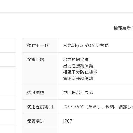
情報更新：2
動作モード
入光ON/遮光ON 切替式
保護回路
出力短絡保護
出力逆接続保護
相互干渉防止機能
電源逆接続保護
感度調整
単回転ボリウム
 RoHS指令（10物質）の非含有に対応した製品が提供可能な商品です
使用温度範囲
-25～55℃（ただし、氷結、結露
oHS指令（10物質）の非含有に対応した製品に切り替える予定のある
 RoHS指令（10物質）の非含有に非対応の商品で、対応品を出す予
保護構造
IP67
 RoHS指令（10物質）の非含有の対応状況を調査中または確認中の
ンス料など無形物で、有害物質有無と関係のない商品です。