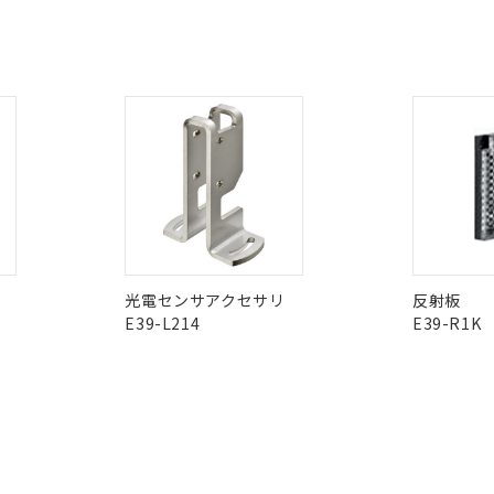
明書（当社基準）
CCC認証
電波法
ログイン/会員登録
日時点で非含有を証明するもので、過去に遡って非含有を証明するも
令のフタル酸エステル類４物質の対応では、対応完了までの期間は出
N/A
N/A
非含有証明書
※3
備考欄に対応日を記載しておりました。
品への在庫切替を完了していることから、特段のことがない限り、20
みください。
ダウンロードはこちら
す。
型式承認
NK型式承認
ABS型式承認
韓国
（日本
（アメリカ
舶規格）
船舶規格）
船舶規格）
No
No
光電センサアクセサリ
反射板
E39-L214
E39-R1K
I)
PBBs
PBDEs
DBP
この製品の規格認証/適合
その他の認証はこちらのページからご
O
O
O