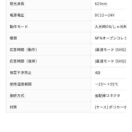
す。
発光波長
625nm
対応予定：EU RoHS指令（10物質）の非含
ご利用条件
有に対応した製品に切り替える予定のある
電源電圧
DC12～24V
商品です。
動作モード
入光時ON/しゃ光時O
対応予定なし：EU RoHS指令（10物質）の
以下の条件をお読みいただき、同意のうえ
非含有に非対応の商品で、対応品を出す予
ご利用ください。
種類
NPNオープンコレクタ
定はありません。
調査・確認中：EU RoHS指令（10物質）の
本サービスは、当社制御機器事業取扱
応答時間（動作）
(最速モード (SHS)) 50
※1 中国RoHS○×表
非含有の対応状況を調査中または確認中の
商品の当社在庫状況および標準価格
商品です。
応答時間（復帰）
(税抜)を提供させていただくもので
(最速モード (SHS)) 50
「○」：最大均質材料含有率が中国RoHSの
非該当品：ライセンス料など無形物で、有
す。
基準値以下であることを示します。
害物質有無と関係のない商品です。
相互干渉防止
4台
当社制御機器事業取扱商品の中には、
「×」：最大均質材料含有率が中国RoHSの
仕入先様の事情により、非含有部品として
本サービスの対象外となる商品もある
基準値を超えていることを示します。
いたものが、含有品と判明した場合などや
使用温度範囲
当社は、これら貴社製品のうち、外国
－25～＋55℃
ことをご了承ください。
「－」：未確認です。当社販売部門へお問
むを得ず変更することがあります。
為替および外国貿易法に定める商品
在庫状況および標準価格照会結果は、
い合わせください。
接続方式
省配線コネクタ
（以下｢規制貨物等」という）を輸出
記載している更新日時点での社内デー
*EU RoHS指令（10物質）：
または国外への提供する場合は、日本
記
タに基づき作成されるものであり、閲
説明
鉛(Pb) 1000ppm以下、 水銀(Hg) 1000ppm以下、 カド
材質
(ケース) ポリカーボネー
*中国RoHS10物質の基準値 (GB/T26572)：
国政府の輸出許可(または役務取引許
号
覧された時点での実際の在庫および標
ミウム(Cd) 100ppm以下、
Pb(鉛) :1000ppm、 Hg(水銀) : 1000ppm、 Cd(カドミウ
可)を取得するなどの必要な手続きを
六価クロム(Cr(Ⅵ)) 1000ppm以下、ポリ臭化ビフェニル
ム) : 100ppm、
準価格とは異なる場合があることをご
類(PBB) 1000ppm以下、ポリ臭化ジフェニルエーテル類
Cr(Ⅵ)(六価クロム) : 1000ppm、 PBBs(ポリ臭化ビフェ
とります。
了承ください。
(PBDE) 1000ppm以下、フタル酸ビス(2-エチルヘキシ
○
一定数以上の在庫あり
ニル類) : 1000ppm、 PBDEs(ポリ臭化ジフェニルエーテ
当社は規制貨物を破棄する場合は、完
ル) (DEHP)(別名：DOP) 1000ppm以下、フタル酸ブチ
正式な納期状況および標準価格はお客
ル類) : 1000ppm、