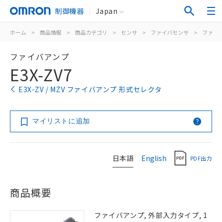
制御機器
Japan
ホーム
>
商品情報
>
商品カテゴリ
>
センサ
>
ファイバセンサ
>
ファイ
ファイバアンプ
E3X-ZV7
E3X-ZV / MZV ファイバアンプ 形式セレクタ
マイリストに追加
日本語
English
PDF出力
商品概要
ファイバアンプ, 外部入力タイプ, 1