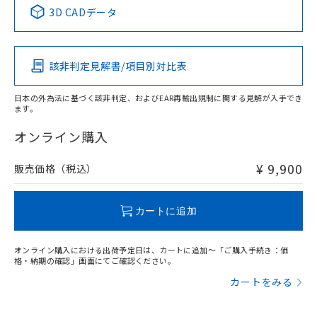
中国 RoHS表
※1 ※2
用者の範囲」に記載されている法人を
3D CADデータ
るもので、過去に遡って非含有を証明する
指します。
ものではありません。
この製品の規格認証/適合状況ページへ
Pb
Hg
Cd
Cr(VI)
また、RoHS指令のフタル酸エステル類４
その他の認証はこちらのページからご検索ください
物質の対応では、対応完了までの期間は出
該非判定見解書/項目別対比表
X
O
O
O
荷製品に未対応品が混在することから備考
欄に対応日を記載しておりました。
日本の外為法に基づく該非判定、およびEAR再輸出規制に関する見解が入手でき
既に当社にて対応品への在庫切替を完了
ます。
していることから、特段のことがない限
"対応済み"や非含有の記載がされた商品であっても、流通
り、2022年1月12日より割愛しておりま
在庫等で未対応品が混在する可能性があります。
オンライン購入
す。
非含有品が必要な際は、弊社営業部門もしくは販売店へお
問い合わせください。
¥ 9,900
販売価格（税込）
この製品のRoHS/REACH対応状況ページへ
カートに追加
オンライン購入における出荷予定日は、カートに追加～「ご購入手続き：価
格・納期の確認」画面にてご確認ください。
カートをみる