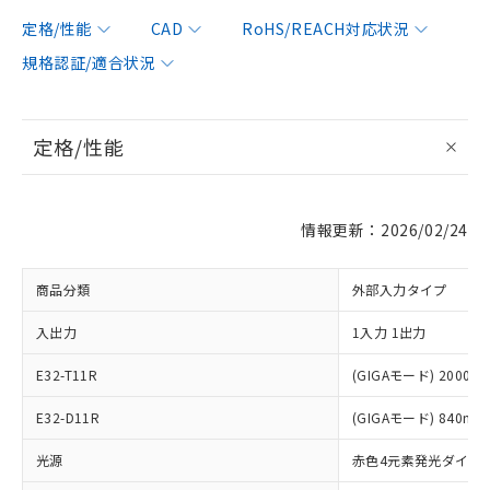
定格/性能
CAD
RoHS/REACH対応状況
規格認証/適合状況
定格/性能
情報更新：2026/02/24
商品分類
外部入力タイプ
入出力
1入力 1出力
E32-T11R
(GIGAモード) 2000m
※1 対応状況
E32-D11R
(GIGAモード) 840mm
対応済み：EU RoHS指令（10物質）の
光源
赤色4元素発光ダイオ
非含有に対応した製品が提供可能な商品で