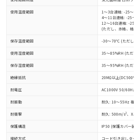
対応予定：EU RoHS指令（10物質）の非含
ご利用条件
有に対応した製品に切り替える予定のある
使用温度範囲
1～3台連結: -25～55
商品です。
4～11台連結: -25～5
対応予定なし：EU RoHS指令（10物質）の
12～16台連結: -25～
以下の条件をお読みいただき、同意のうえ
非含有に非対応の商品で、対応品を出す予
(ただし、氷結、結露
ご利用ください。
定はありません。
保存温度範囲
-30～70℃ (ただし
調査・確認中：EU RoHS指令（10物質）の
本サービスは、当社制御機器事業取扱
※1 中国RoHS○×表
非含有の対応状況を調査中または確認中の
商品の当社在庫状況および標準価格
使用湿度範囲
35～85%RH (ただ
商品です。
(税抜)を提供させていただくもので
「○」：最大均質材料含有率が中国RoHSの
非該当品：ライセンス料など無形物で、有
す。
保存湿度範囲
35～95%RH (ただ
基準値以下であることを示します。
害物質有無と関係のない商品です。
当社制御機器事業取扱商品の中には、
「×」：最大均質材料含有率が中国RoHSの
仕入先様の事情により、非含有部品として
絶縁抵抗
本サービスの対象外となる商品もある
20MΩ以上(DC500V
基準値を超えていることを示します。
いたものが、含有品と判明した場合などや
当社は、これら貴社製品のうち、外国
ことをご了承ください。
「－」：未確認です。当社販売部門へお問
むを得ず変更することがあります。
為替および外国貿易法に定める商品
耐電圧
AC1000V 50/60Hz 1
在庫状況および標準価格照会結果は、
い合わせください。
（以下｢規制貨物等」という）を輸出
記載している更新日時点での社内デー
*EU RoHS指令（10物質）：
耐振動
または国外への提供する場合は、日本
耐久: 10～55Hz 複振
記
タに基づき作成されるものであり、閲
説明
鉛(Pb) 1000ppm以下、 水銀(Hg) 1000ppm以下、 カド
*中国RoHS10物質の基準値 (GB/T26572)：
国政府の輸出許可(または役務取引許
号
覧された時点での実際の在庫および標
ミウム(Cd) 100ppm以下、
Pb(鉛) :1000ppm、 Hg(水銀) : 1000ppm、 Cd(カドミウ
2
耐衝撃
耐久: 500m/s
、X、
可)を取得するなどの必要な手続きを
六価クロム(Cr(Ⅵ)) 1000ppm以下、ポリ臭化ビフェニル
ム) : 100ppm、
準価格とは異なる場合があることをご
類(PBB) 1000ppm以下、ポリ臭化ジフェニルエーテル類
Cr(Ⅵ)(六価クロム) : 1000ppm、 PBBs(ポリ臭化ビフェ
とります。
了承ください。
(PBDE) 1000ppm以下、フタル酸ビス(2-エチルヘキシ
○
一定数以上の在庫あり
ニル類) : 1000ppm、 PBDEs(ポリ臭化ジフェニルエーテ
保護構造
IP50 (保護カバー装着
当社は規制貨物を破棄する場合は、完
ル) (DEHP)(別名：DOP) 1000ppm以下、フタル酸ブチ
正式な納期状況および標準価格はお客
ル類) : 1000ppm、
ルベンジル（BBP） 1000ppm以下、フタル酸ジブチル
全に破砕するなど、違法に輸出されな
DBP(フタル酸ジブチル) : 1000ppm、 DIBP(フタル酸ジ
様のお取引先、またはお客様担当のオ
接続方式
コード引き出しタイプ 
（DBP） 1000ppm以下、フタル酸ジイソブチル
イソブチル) : 1000ppm、 BBP(フタル酸ブチルベンジ