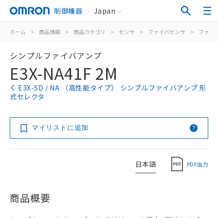
制御機器
Japan
ホーム
>
商品情報
>
商品カテゴリ
>
センサ
>
ファイバセンサ
>
ファイ
シンプルファイバアンプ
E3X-NA41F 2M
E3X-SD / NA （高性能タイプ） シンプルファイバアンプ 形
式セレクタ
マイリストに追加
日本語
PDF出力
商品概要