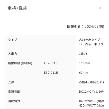
定格/性能
情報更新：2024/08/08
タイプ
高速検出タイプ
バー表示、ボリウム
入出力
1出力
検出距離 (参考値)
E32-T11R
160mm
E32-D11R
60mm
光源
赤色4元素発光ダイオード
電源電圧
DC12～24V±10% 
消費電力
840mW以下 (電源電
420mW以下 (電源電