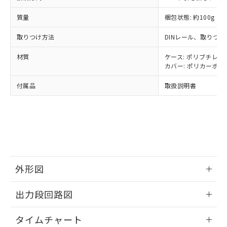
△
一定数には満たないが在庫あり
いよう必要な手段を講じます。
ムロン制御機器販売店・当社販売員に
(DIBP) 1000ppm以下
ル) : 1000ppm、
当社は貴社製品を、核兵器、ミサイ
但し、RoHS指令で産業用監視および制御機器に対する
DEHP(フタル酸ビス(2-エチルヘキシル)) : 1000ppm
ご相談ください。
質量
梱包状態: 約100g
適用除外項目は除く。
ル、化学兵器、生物兵器またはその他
－
在庫なし(最新の在庫状況につ
オムロン制御機器販売店や当社販売拠
フタル酸エステル類の４物質については閾値を超える意
武器並びにこれらの製造装置等に一切
いては、お客様のお取引先、ま
図的な使用がないことを確認しています。
取りつけ方法
点は「
販売ネットワーク
」をご確認
DINレール、取りつけ
※2 環境保護使用期限
使用いたしません。
たはお客様担当のオムロン制御
ください。
当社は、貴社製品を第三者に販売する
材質
機器販売店・当社販売員にご確
ケース: ポリブチレンテ
在庫状況および標準価格結果を当社の
※2 対応予定月
「ｅ」：有害物質（10物質）のすべてが基
場合は、上記1、2および3の内容を当
カバー: ポリカーボネー
認ください)
事前の承諾なく第三者に漏洩または開
準値以下であることを示します。
該第三者に通知します。また当社は、
示しないようお願いします。
付属品
部品在庫の切り替え状況などにより、予定
「10」：通常の使用状況下において有害物
取扱説明書
販売先および販売に係わる関係者が違
マイパーツ機能（部品リスト作成サー
空
受注生産機種、また在庫状況の
月が前後することがあります。
質が外部に漏えいし、環境に深刻な影響を
法に輸出するおそれがある場合は、取
ビス）をご利用いただくには、I-Web
白
情報を公開していない機種
及ぼさない年数を意味します。
り引きをいたしません。
メンバーズにご登録されている必要が
「－」：未確認です。当社販売部門へお問
あります。
い合わせください。
お客様が当ウェブサイト上で当社にご
※3 非含有証明書ダウンロード
登録された部品リストについて、当社
および当社の共同利用者が、当社の製
下記の非含有証明書をダウンロードするこ
品・サービスに関するお客様との取
外形図
とができます。
合意する
キャンセル
引・商談に必要な範囲で利用すること
をご了承ください。
情報更新：2024/08/08
出力段回路図
EU RoHS指令（10物質）の非含有証明書
※当社の共同利用者とは、
"個人情報
51物質の非含有証明書（当社基準）
の共同利用に関して"
の「1.共同利
情報更新：2024/08/08
※本証明書は発行日時点で非含有を証明す
タイムチャート
用者の範囲」に記載されている法人を
るもので、過去に遡って非含有を証明する