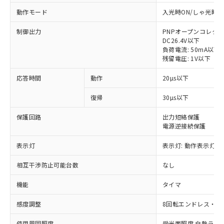
動作モード
入光時ON/しゃ光時O
制御出力
PNPオープンコレク
DC26.4V以下
負荷電流: 50mA以下
残留電圧: 1V以下
応答時間
動作
20µs以下
復帰
30µs以下
保護回路
出力短絡保護
電源逆接続保護
表示灯
表示灯: 動作表示灯(
相互干渉防止可能台数
なし
※1 対応状況
機能
タイマ
対応済み：EU RoHS指令（10物質）の
感度調整
8回転エンドレス・ボリ
非含有に対応した製品が提供可能な商品で
す。
使用周囲照度
受光面照度 白熱ランプ: 