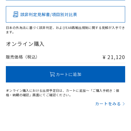
その他の認証はこちらのページからご検索ください
該非判定見解書/項目別対比表
X
O
O
O
日本の外為法に基づく該非判定、およびEAR再輸出規制に関する見解が入手でき
ます。
"対応済み"や非含有の記載がされた商品であっても、流通
在庫等で未対応品が混在する可能性があります。
オンライン購入
非含有品が必要な際は、弊社営業部門もしくは販売店へお
問い合わせください。
¥ 21,120
販売価格（税込）
この製品のRoHS/REACH対応状況ページへ
カートに追加
オンライン購入における出荷予定日は、カートに追加～「ご購入手続き：価
格・納期の確認」画面にてご確認ください。
カートをみる