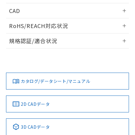
指します。
ものではありません。
情報更新：2024/08/08
CAD
また、RoHS指令のフタル酸エステル類４
物質の対応では、対応完了までの期間は出
ログイン/会員登録いただくと、CADデータをダウンロー
荷製品に未対応品が混在することから備考
RoHS/REACH対応状況
ドすることができます。
欄に対応日を記載しておりました。
情報更新：2026/7/29
既に当社にて対応品への在庫切替を完了
規格認証/適合状況
していることから、特段のことがない限
ログイン/会員登録
り、2022年1月12日より割愛しておりま
EU RoHS
注意事項・凡例
UL認証
CSA認証
CEマーキング
す。
No
No
Yes
対応状況
対応予定月
※1
※2
ダウンロードデータをご利用いただく前に、以下を必ずお読
みください。
カタログ/データシート/マニュアル
対応済み
ソフトウェアの使用条件
LR型式承認
DNV型式承認
BV型式承認
KR型式承
（イギリス
（ノルウェー
（フランス
（韓国
船舶規格）
船舶規格）
船舶規格）
船舶規格
中国 RoHS
注意事項・凡例
2D CADデータ
No
No
No
No
中国 RoHS表
※1 ※2
3D CADデータ
この製品の規格認証/適合状況ページへ
Pb
Hg
Cd
Cr(VI)