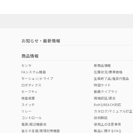
ダウンロードデータをご利用いただく前に、以下を必ずお読
No
No
Yes
対応状況
対応予定月
※1
※2
ソフトウェアの使用条件
対応済み
LR型式承認
DNV型式承認
BV型式承認
KR
（イギリス
（ノルウェー
（フランス
（
お知らせ・最新情報
中国 RoHS
注意事項・凡例
船舶規格）
船舶規格）
船舶規格）
船
商品情報
No
No
No
No
中国 RoHS表
※1 ※2
センサ
新商品情報
FAシステム機器
在庫状況/標準価格
Pb
Hg
Cd
Cr(V
モーション/ドライブ
生産終了品/推奨代替品
ロボティクス
特設サイト
セーフティ
動画ライブラリ
検査装置
規格認証/適合
X
O
O
O
スイッチ
RoHS/REACH対応
リレー
カタログ/マニュアル訂正
コントロール
技術解説
"対応済み"や非含有の記載がされた商品であっても、流通
電源/周辺機器他
使用上の注意事項
非含有品が必要な際は、弊社営業部門もしくは販売店へお
省エネ支援/環境対策機器
製品に関するFAQ