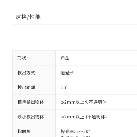
定格/性能
形状
角型
検出方式
透過形
検出距離
1m
標準検出物体
φ2mm以上の不透明体
最小検出物体
φ2mm以上 (不透明体)
指向角
投光器: 2～20°