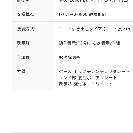
耐衝撃
耐久: 1000m/s
X、Y、Z各方向 3回
既に当社にて対応
り割愛しておりま
保護構造
IEC: IEC60529 規格IP67
接続方式
コード引き出しタイプ (コード長 5m)
表示灯
動作表示灯(橙)、安定表示灯(緑)
付属品
取扱説明書
材質
ケース: ポリブチレンテレフタレート
レンズ部: 変性ポリアリレート
表示部: 変性ポリアリレート