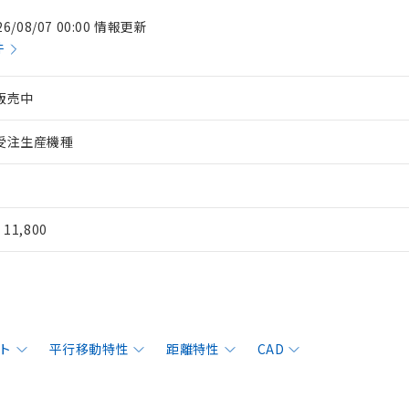
26/08/07 00:00 情報更新
件
販売中
受注生産機種
¥ 11,800
ト
平行移動特性
距離特性
CAD