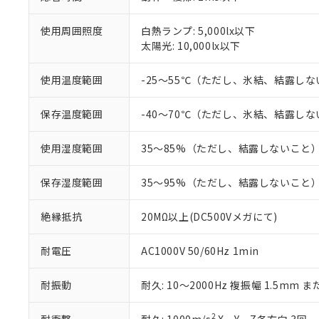
「－」：未確認で
鉛(Pb) 1000ppm以下、
くものです。
う）を輸出ま
記
説明
六価クロム(Cr(Ⅵ)) 1
当社制御機器
などの必要な
使用周囲照度
白熱ランプ: 5,000lx以下
フタル酸ビス(2-エチルヘ
号
*中国RoHS10物質の基準値 
ル（DBP） 1000ppm
在庫状況およ
当社は規制貨
太陽光: 10,000lx以下
Pb(鉛) :1000ppm、 Hg
但し、RoHS指令で産
のであり、閲
ます。
Cr(Ⅵ)(六価クロム) : 
フタル酸エステル類の４
○
一定数以
DBP(フタル酸ジブチル) :
い。
当社は貴社製
使用温度範囲
-25～55℃（ただし、氷結、結露し
DEHP(フタル酸ビス(2-エ
正式な納期状
置等に一切使
当社販売員に
※2 対応予定月
△
一定数に
当社は、貴社
保存温度範囲
-40～70℃（ただし、氷結、結露し
オムロン制御
また当社は、
※2 環境保護使
在庫状況およ
部品在庫の切り替
たしません。
－
在庫なし
す。
使用湿度範囲
35～85%（ただし、結露しないこと
「ｅ」：有害物質
機器販売
マイパーツ機
「10」：通常の
ている必要が
味します。
保存湿度範囲
35～95%（ただし、結露しないこと
空
受注生産
お客様が当ウ
※3 非含有証明
「－」：未確認で
白
が、当社の製
絶縁抵抗
20MΩ以上(DC500Vメガにて)
さい。
下記の非含有証明
※当社の共同
耐電圧
AC1000V 50/60Hz 1min
いる法人を指
EU RoHS指令（
51物質の非含有証
※本証明書は発行
耐振動
耐久: 10～2000Hz 複振幅 1.5mm ま
また、RoHS指
混在することから
2