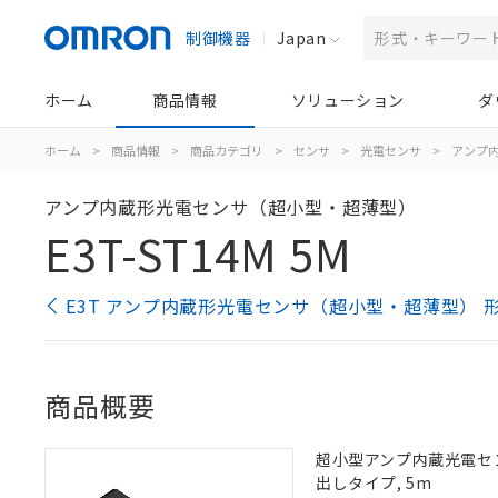
制御機器
Japan
ホーム
商品情報
ソリューション
ダ
ホーム
>
商品情報
>
商品カテゴリ
>
センサ
>
光電センサ
>
アンプ
アンプ内蔵形光電センサ（超小型・超薄型）
E3T-ST14M 5M
E3T アンプ内蔵形光電センサ（超小型・超薄型） 
商品概要
超小型アンプ内蔵光電センサ,
出しタイプ, 5m