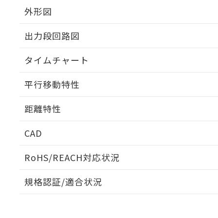
外形図
出力段回路図
タイムチャート
平行移動特性
距離特性
CAD
受光出力-距離特性
ログイン/会員登録いただくと、CADデータをダウンロ
RoHS/REACH対応状況
規格認証/適合状況
EU RoHS
注意事項・凡例
UL認証
CSA認証
CEマーキング