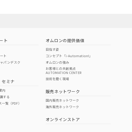
ート
オムロンの提供価値
目指す姿
ポート
コンセプト「i-Automation!」
ジャパンデスク
オムロンの強み
お客様との共創拠点
AUTOMATION CENTER
DIBP
BBP
DEHP
環境保護
技術を磨く現場
・セミナ
状況ページへ
使用期限
検索ください
案内
販売ネットワーク
講する
O
O
O
10
国内販売ネットワーク
ス一覧（PDF）
海外販売ネットワーク
オンラインストア