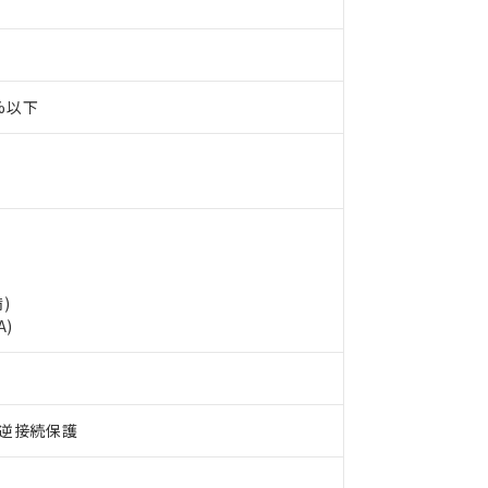
0%以下
 RoHS指令（10物質）の非含有に対応した製品が提供可能な商品です
)
oHS指令（10物質）の非含有に対応した製品に切り替える予定のある
A)
 RoHS指令（10物質）の非含有に非対応の商品で、対応品を出す予
 RoHS指令（10物質）の非含有の対応状況を調査中または確認中の
ンス料など無形物で、有害物質有無と関係のない商品です。
○×表
より、非含有部品としていたものが、含有品と判明した場合などやむ
逆接続保護
みいただき、同意のうえご利用ください。
材料含有率が中国RoHSの基準値以下であることを示します。
材料含有率が中国RoHSの基準値を超えていることを示します。
、当社制御機器事業取扱商品の当社在庫状況および標準価格(税抜)
ら貴社製品のうち、外国為替および外国貿易法に定める商品（以下｢
質）：