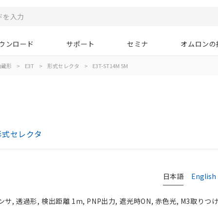
ウンロード
サポート
セミナ
オムロンの
内蔵形
>
E3T
>
形式セレクタ
>
E3T-ST14M 5M
形式セレクタ
日本語
English
 透過形, 検出距離 1m, PNP出力, 遮光時ON, 赤色光, M3取りつ