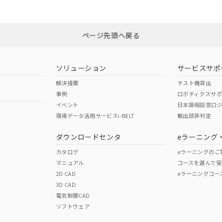
みください。
N/A
N/A
非含有証明書
※3
ページ先頭へ戻る
ダウンロードはこちら
型式承認
NK型式承認
ABS型式承認
韓国
（日本
（アメリカ
ソリューション
サービスサポ
舶規格）
船舶規格）
船舶規格）
解決提案
テスト機貸出
事例
ロボティクスサ
No
No
イベント
日本語相談窓口
現場データ活用サービスi-BELT
輸出該非判定
I)
PBBs
PBDEs
DBP
ダウンロードセンタ
eラーニング
この製品の規格認証/適合
その他の認証はこちらのページからご
カタログ
eラーニングのご
マニュアル
コースを選んで受
O
O
O
2D CAD
eラーニングコー
3D CAD
電気制御CAD
在庫等で未対応品が混在する可能性があります。
ソフトウェア
問い合わせください。