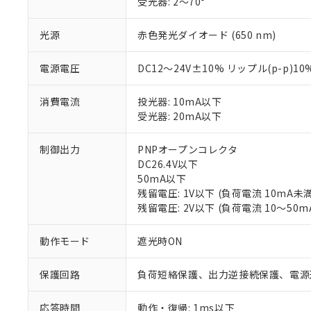
受光器: 2～70°
光源
赤色発光ダイオード (650 nm)
電源電圧
DC12～24V±10% リップル(p-p)1
消費電流
投光器: 10mA以下
受光器: 20mA以下
制御出力
PNPオープンコレクタ
※1 対応状況
DC26.4V以下
50mA以下
対応済み：EU
残留電圧: 1V以下 (負荷電流 10mA未満
対応予定：EU R
残留電圧: 2V以下 (負荷電流 10～50m
対応予定なし：EU
調査・確認中：EU
ご利用条件
動作モード
遮光時ON
非該当品：ライセ
※1 中国RoHS
仕入先様の事情に
保護回路
負荷短絡保護、出力逆接続保護、電源
があります。
以下の条件をお読
「○」：最大均質
「×」：最大均質
応答時間
動作・復帰: 1ms以下
本サービスは
当社は、これ
*EU RoHS指令（10物