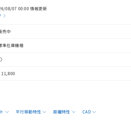
26/08/07 00:00 情報更新
件
販売中
標準在庫機種
〇
¥ 11,800
ト
平行移動特性
距離特性
CAD