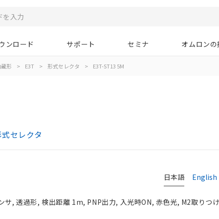
ウンロード
サポート
セミナ
オムロンの
内蔵形
>
E3T
>
形式セレクタ
>
E3T-ST13 5M
形式セレクタ
日本語
English
 透過形, 検出距離 1m, PNP出力, 入光時ON, 赤色光, M2取りつ