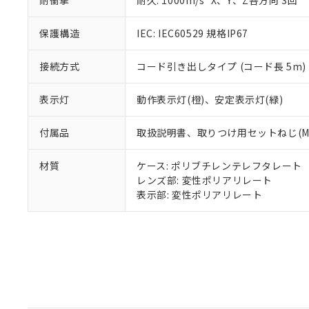
耐衝撃
耐久: 1000m/s
X、Y、Z各方向 3回
既に当社にて対応
り割愛しておりま
保護構造
IEC: IEC60529 規格IP67
接続方式
コード引き出しタイプ (コード長 5m)
表示灯
動作表示灯(橙)、安定表示灯(緑)
付属品
取扱説明書、取りつけ用セットねじ(M2
材質
ケース: ポリブチレンテレフタレート
レンズ部: 変性ポリアリレート
表示部: 変性ポリアリレート