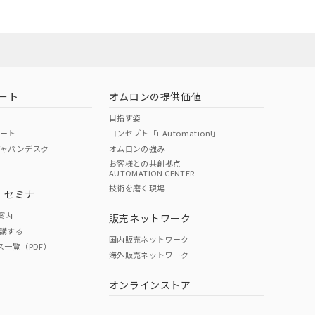
ート
オムロンの提供価値
目指す姿
ポート
コンセプト「i-Automation!」
ジャパンデスク
オムロンの強み
お客様との共創拠点
AUTOMATION CENTER
DIBP
BBP
DEHP
環境保護
技術を磨く現場
・セミナ
状況ページへ
使用期限
検索ください
案内
販売ネットワーク
講する
O
O
O
10
国内販売ネットワーク
ス一覧（PDF）
海外販売ネットワーク
オンラインストア