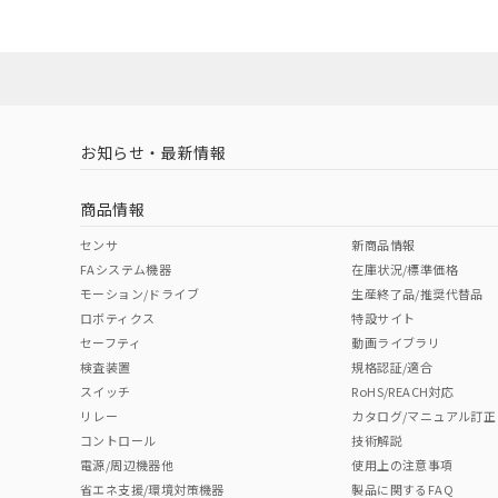
ダウンロードデータをご利用いただく前に、以下を必ずお読
No
No
Yes
対応状況
対応予定月
※1
※2
ソフトウェアの使用条件
対応済み
LR型式承認
DNV型式承認
BV型式承認
KR
（イギリス
（ノルウェー
（フランス
（
お知らせ・最新情報
中国 RoHS
注意事項・凡例
船舶規格）
船舶規格）
船舶規格）
船
商品情報
No
No
No
No
中国 RoHS表
※1 ※2
センサ
新商品情報
FAシステム機器
在庫状況/標準価格
Pb
Hg
Cd
Cr(V
モーション/ドライブ
生産終了品/推奨代替品
ロボティクス
特設サイト
セーフティ
動画ライブラリ
検査装置
規格認証/適合
X
O
O
O
スイッチ
RoHS/REACH対応
リレー
カタログ/マニュアル訂正
コントロール
技術解説
"対応済み"や非含有の記載がされた商品であっても、流通
電源/周辺機器他
使用上の注意事項
非含有品が必要な際は、弊社営業部門もしくは販売店へお
省エネ支援/環境対策機器
製品に関するFAQ