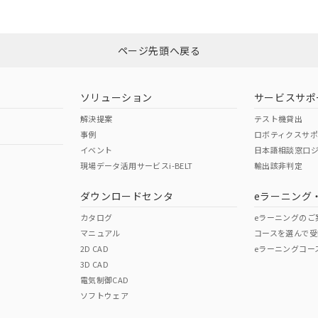
みください。
N/A
N/A
非含有証明書
※3
ページ先頭へ戻る
ダウンロードはこちら
型式承認
NK型式承認
ABS型式承認
韓国
（日本
（アメリカ
ソリューション
サービスサポ
舶規格）
船舶規格）
船舶規格）
解決提案
テスト機貸出
事例
ロボティクスサ
No
No
イベント
日本語相談窓口
現場データ活用サービスi-BELT
輸出該非判定
I)
PBBs
PBDEs
DBP
ダウンロードセンタ
eラーニング
この製品の規格認証/適合
その他の認証はこちらのページからご
カタログ
eラーニングのご
マニュアル
コースを選んで受
O
O
O
2D CAD
eラーニングコー
3D CAD
電気制御CAD
在庫等で未対応品が混在する可能性があります。
ソフトウェア
問い合わせください。