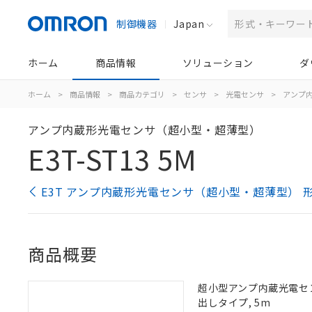
制御機器
Japan
ホーム
商品情報
ソリューション
ダ
ホーム
>
商品情報
>
商品カテゴリ
>
センサ
>
光電センサ
>
アンプ
アンプ内蔵形光電センサ（超小型・超薄型）
E3T-ST13 5M
E3T アンプ内蔵形光電センサ（超小型・超薄型） 
商品概要
超小型アンプ内蔵光電センサ,
出しタイプ, 5m