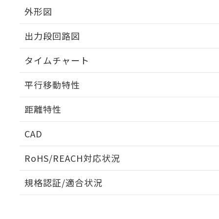
外形図
出力段回路図
タイムチャート
平行移動特性
距離特性
CAD
受光出力-距離特性
ログイン/会員登録いただくと、CADデータをダウンロ
RoHS/REACH対応状況
規格認証/適合状況
EU RoHS
注意事項・凡例
UL認証
CSA認証
CEマーキング