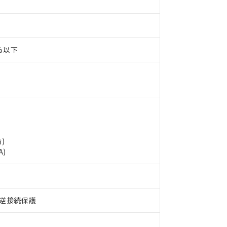
0%以下
 RoHS指令（10物質）の非含有に対応した製品が提供可能な商品です
)
oHS指令（10物質）の非含有に対応した製品に切り替える予定のある
A)
 RoHS指令（10物質）の非含有に非対応の商品で、対応品を出す予
 RoHS指令（10物質）の非含有の対応状況を調査中または確認中の
ンス料など無形物で、有害物質有無と関係のない商品です。
○×表
より、非含有部品としていたものが、含有品と判明した場合などやむ
逆接続保護
みいただき、同意のうえご利用ください。
材料含有率が中国RoHSの基準値以下であることを示します。
材料含有率が中国RoHSの基準値を超えていることを示します。
、当社制御機器事業取扱商品の当社在庫状況および標準価格(税抜)
ら貴社製品のうち、外国為替および外国貿易法に定める商品（以下｢
質）：