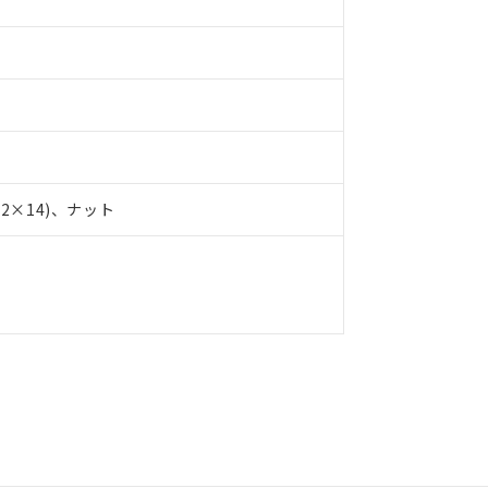
品への在庫切替を完了していることから、特段のことがない限り、20
す。
×14)、ナット