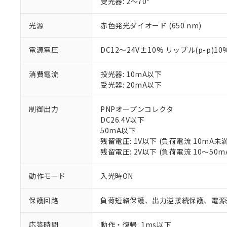
受光器: 2～70°
光源
赤色発光ダイオード (650 nm)
電源電圧
DC12～24V±10% リップル(p-p)1
消費電流
投光器: 10mA以下
受光器: 20mA以下
制御出力
PNPオープンコレクタ
※1 対応状況
DC26.4V以下
50mA以下
対応済み：EU
残留電圧: 1V以下 (負荷電流 10mA未満
対応予定：EU R
残留電圧: 2V以下 (負荷電流 10～50m
対応予定なし：EU
調査・確認中：EU
ご利用条件
動作モード
入光時ON
非該当品：ライセ
※1 中国RoHS
仕入先様の事情に
保護回路
負荷短絡保護、出力逆接続保護、電源
があります。
以下の条件をお読
「○」：最大均質
「×」：最大均質
応答時間
動作・復帰: 1ms以下
本サービスは
当社は、これ
*EU RoHS指令（10物