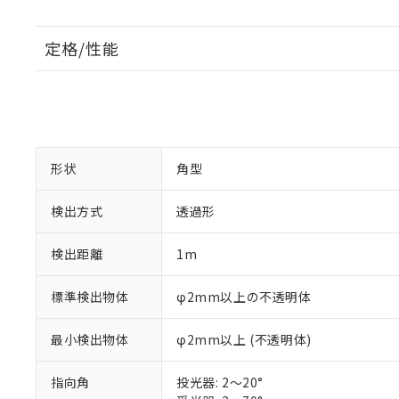
定格/性能
形状
角型
検出方式
透過形
検出距離
1m
標準検出物体
φ2mm以上の不透明体
最小検出物体
φ2mm以上 (不透明体)
指向角
投光器: 2～20°