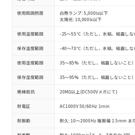
「－」：未確認で
鉛(Pb) 1000ppm以下、
くものです。
う）を輸出ま
記
説明
六価クロム(Cr(Ⅵ)) 1
当社制御機器
などの必要な
使用周囲照度
白熱ランプ: 5,000lx以下
フタル酸ビス(2-エチルヘ
号
*中国RoHS10物質の基準値 
ル（DBP） 1000ppm
在庫状況およ
当社は規制貨
太陽光: 10,000lx以下
Pb(鉛) :1000ppm、 Hg
但し、RoHS指令で産
のであり、閲
ます。
Cr(Ⅵ)(六価クロム) : 
フタル酸エステル類の４
○
一定数以
DBP(フタル酸ジブチル) :
い。
当社は貴社製
使用温度範囲
-25～55℃（ただし、氷結、結露し
DEHP(フタル酸ビス(2-エ
正式な納期状
置等に一切使
当社販売員に
※2 対応予定月
△
一定数に
当社は、貴社
保存温度範囲
-40～70℃（ただし、氷結、結露し
オムロン制御
また当社は、
※2 環境保護使
在庫状況およ
部品在庫の切り替
たしません。
－
在庫なし
す。
使用湿度範囲
35～85%（ただし、結露しないこと
「ｅ」：有害物質
機器販売
マイパーツ機
「10」：通常の
ている必要が
味します。
保存湿度範囲
35～95%（ただし、結露しないこと
空
受注生産
お客様が当ウ
※3 非含有証明
「－」：未確認で
白
が、当社の製
絶縁抵抗
20MΩ以上(DC500Vメガにて)
さい。
下記の非含有証明
※当社の共同
耐電圧
AC1000V 50/60Hz 1min
いる法人を指
EU RoHS指令（
51物質の非含有証
※本証明書は発行
耐振動
耐久: 10～2000Hz 複振幅 1.5mm ま
また、RoHS指
混在することから
2