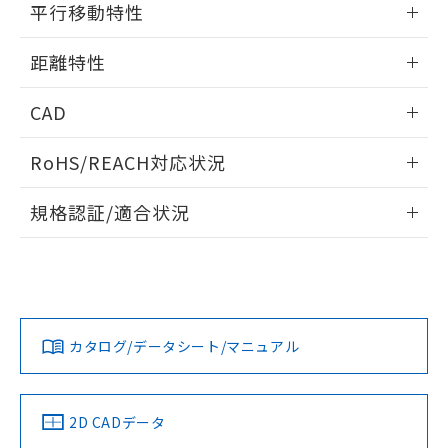
の共同利用に関して"
の「1.共同利
平行移動特性
※本証明書は発行日時点で非含有を証明す
用者の範囲」に記載されている法人を
るもので、過去に遡って非含有を証明する
指します。
情報更新：2024/07/25
ものではありません。
距離特性
また、RoHS指令のフタル酸エステル類４
物質の対応では、対応完了までの期間は出
情報更新：2024/07/25
CAD
荷製品に未対応品が混在することから備考
欄に対応日を記載しておりました。
受光出力-距離特性
ログイン/会員登録いただくと、CADデータをダウンロー
RoHS/REACH対応状況
既に当社にて対応品への在庫切替を完了
ドすることができます。
していることから、特段のことがない限
情報更新：2026/7/29
り、2022年1月12日より割愛しておりま
規格認証/適合状況
す。
ログイン/会員登録
EU RoHS
注意事項・凡例
UL認証
CSA認証
CEマーキング
No
No
Yes
対応状況
対応予定月
※1
※2
ダウンロードデータをご利用いただく前に、以下を必ずお読
みください。
カタログ/データシート/マニュアル
対応済み
ソフトウェアの使用条件
LR型式承認
DNV型式承認
BV型式承認
KR型式承
（イギリス
（ノルウェー
（フランス
（韓国
船舶規格）
船舶規格）
船舶規格）
船舶規格
中国 RoHS
注意事項・凡例
2D CADデータ