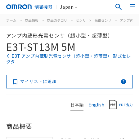
制御機器
Japan
ホーム
>
商品情報
>
商品カテゴリ
>
センサ
>
光電センサ
>
アンプ内蔵
アンプ内蔵形光電センサ（超小型・超薄型）
E3T-ST13M 5M
E3T アンプ内蔵形光電センサ（超小型・超薄型） 形式セレ
クタ
マイリストに追加
日本語
English
PDF出力
商品概要