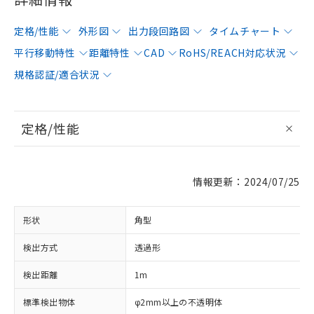
定格/性能
外形図
出力段回路図
タイムチャート
平行移動特性
距離特性
CAD
RoHS/REACH対応状況
規格認証/適合状況
定格/性能
情報更新：2024/07/25
形状
角型
検出方式
透過形
検出距離
1m
標準検出物体
φ2mm以上の不透明体