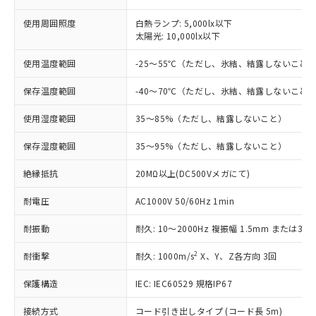
非含有に対応した製品が提供可能な商品で
す。
使用周囲照度
白熱ランプ: 5,000lx以下
対応予定：EU RoHS指令（10物質）の非含
太陽光: 10,000lx以下
ご利用条件
有に対応した製品に切り替える予定のある
商品です。
使用温度範囲
-25～55℃（ただし、氷結、結露しないこと
対応予定なし：EU RoHS指令（10物質）の
以下の条件をお読みいただき、同意のうえ
保存温度範囲
-40～70℃（ただし、氷結、結露しないこと
非含有に非対応の商品で、対応品を出す予
ご利用ください。
定はありません。
使用湿度範囲
35～85%（ただし、結露しないこと）
調査・確認中：EU RoHS指令（10物質）の
本サービスは、当社制御機器事業取扱
※1 中国RoHS○×表
非含有の対応状況を調査中または確認中の
商品の当社在庫状況および標準価格
保存湿度範囲
35～95%（ただし、結露しないこと）
商品です。
(税抜)を提供させていただくもので
「○」：最大均質材料含有率が中国RoHSの
非該当品：ライセンス料など無形物で、有
す。
絶縁抵抗
20MΩ以上(DC500Vメガにて)
基準値以下であることを示します。
害物質有無と関係のない商品です。
当社制御機器事業取扱商品の中には、
「×」：最大均質材料含有率が中国RoHSの
仕入先様の事情により、非含有部品として
耐電圧
AC1000V 50/60Hz 1min
本サービスの対象外となる商品もある
基準値を超えていることを示します。
いたものが、含有品と判明した場合などや
当社は、これら貴社製品のうち、外国
ことをご了承ください。
「－」：未確認です。当社販売部門へお問
むを得ず変更することがあります。
為替および外国貿易法に定める商品
耐振動
耐久: 10～2000Hz 複振幅 1.5mm または300
在庫状況および標準価格照会結果は、
い合わせください。
（以下｢規制貨物等」という）を輸出
記載している更新日時点での社内デー
2
*EU RoHS指令（10物質）：
耐衝撃
耐久: 1000m/s
X、Y、Z各方向 3回
または国外への提供する場合は、日本
記
タに基づき作成されるものであり、閲
説明
鉛(Pb) 1000ppm以下、 水銀(Hg) 1000ppm以下、 カド
*中国RoHS10物質の基準値 (GB/T26572)：
国政府の輸出許可(または役務取引許
号
覧された時点での実際の在庫および標
ミウム(Cd) 100ppm以下、
Pb(鉛) :1000ppm、 Hg(水銀) : 1000ppm、 Cd(カドミウ
保護構造
IEC: IEC60529 規格IP67
可)を取得するなどの必要な手続きを
六価クロム(Cr(Ⅵ)) 1000ppm以下、ポリ臭化ビフェニル
ム) : 100ppm、
準価格とは異なる場合があることをご
類(PBB) 1000ppm以下、ポリ臭化ジフェニルエーテル類
Cr(Ⅵ)(六価クロム) : 1000ppm、 PBBs(ポリ臭化ビフェ
とります。
了承ください。
(PBDE) 1000ppm以下、フタル酸ビス(2-エチルヘキシ
○
一定数以上の在庫あり
ニル類) : 1000ppm、 PBDEs(ポリ臭化ジフェニルエーテ
接続方式
コード引き出しタイプ (コード長 5m)