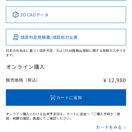
No
No
No
No
中国 RoHS表
※1 ※2
3D CADデータ
この製品の規格認証/適合状況ページへ
Pb
Hg
Cd
Cr(VI)
その他の認証はこちらのページからご検索ください
該非判定見解書/項目別対比表
X
O
O
O
日本の外為法に基づく該非判定、およびEAR再輸出規制に関する見解が入手でき
ます。
"対応済み"や非含有の記載がされた商品であっても、流通
在庫等で未対応品が混在する可能性があります。
オンライン購入
非含有品が必要な際は、弊社営業部門もしくは販売店へお
問い合わせください。
¥ 12,980
販売価格（税込）
この製品のRoHS/REACH対応状況ページへ
カートに追加
オンライン購入における出荷予定日は、カートに追加～「ご購入手続き：価
格・納期の確認」画面にてご確認ください。
カートをみる