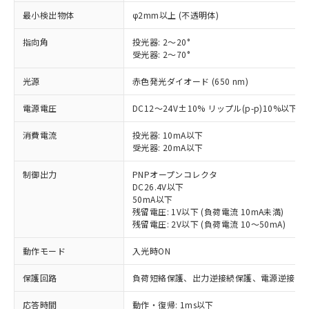
最小検出物体
φ2mm以上 (不透明体)
指向角
投光器: 2～20°
受光器: 2～70°
光源
赤色発光ダイオード (650 nm)
電源電圧
DC12～24V±10% リップル(p-p)10%以下
消費電流
投光器: 10mA以下
受光器: 20mA以下
制御出力
PNPオープンコレクタ
DC26.4V以下
50mA以下
残留電圧: 1V以下 (負荷電流 10mA未満)
残留電圧: 2V以下 (負荷電流 10～50mA)
動作モード
入光時ON
※1 対応状況
保護回路
負荷短絡保護、出力逆接続保護、電源逆接続
対応済み：EU RoHS指令（10物質）の
応答時間
動作・復帰: 1ms以下