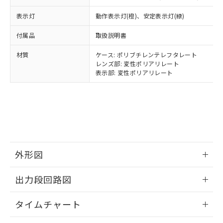
当社は規制貨物を破棄する場合は、完
ル) (DEHP)(別名：DOP) 1000ppm以下、フタル酸ブチ
正式な納期状況および標準価格はお客
ル類) : 1000ppm、
ルベンジル（BBP） 1000ppm以下、フタル酸ジブチル
全に破砕するなど、違法に輸出されな
DBP(フタル酸ジブチル) : 1000ppm、 DIBP(フタル酸ジ
様のお取引先、またはお客様担当のオ
表示灯
動作表示灯(橙)、安定表示灯(緑)
（DBP） 1000ppm以下、フタル酸ジイソブチル
イソブチル) : 1000ppm、 BBP(フタル酸ブチルベンジ
△
一定数には満たないが在庫あり
いよう必要な手段を講じます。
ムロン制御機器販売店・当社販売員に
(DIBP) 1000ppm以下
ル) : 1000ppm、
当社は貴社製品を、核兵器、ミサイ
但し、RoHS指令で産業用監視および制御機器に対する
DEHP(フタル酸ビス(2-エチルヘキシル)) : 1000ppm
ご相談ください。
付属品
取扱説明書
適用除外項目は除く。
ル、化学兵器、生物兵器またはその他
－
在庫なし(最新の在庫状況につ
オムロン制御機器販売店や当社販売拠
フタル酸エステル類の４物質については閾値を超える意
武器並びにこれらの製造装置等に一切
いては、お客様のお取引先、ま
図的な使用がないことを確認しています。
材質
ケース: ポリブチレンテレフタレート
点は「
販売ネットワーク
」をご確認
※2 環境保護使用期限
使用いたしません。
レンズ部: 変性ポリアリレート
たはお客様担当のオムロン制御
ください。
表示部: 変性ポリアリレート
当社は、貴社製品を第三者に販売する
機器販売店・当社販売員にご確
在庫状況および標準価格結果を当社の
※2 対応予定月
「ｅ」：有害物質（10物質）のすべてが基
場合は、上記1、2および3の内容を当
認ください)
事前の承諾なく第三者に漏洩または開
準値以下であることを示します。
該第三者に通知します。また当社は、
示しないようお願いします。
部品在庫の切り替え状況などにより、予定
「10」：通常の使用状況下において有害物
販売先および販売に係わる関係者が違
マイパーツ機能（部品リスト作成サー
空
受注生産機種、また在庫状況の
月が前後することがあります。
質が外部に漏えいし、環境に深刻な影響を
法に輸出するおそれがある場合は、取
ビス）をご利用いただくには、I-Web
白
情報を公開していない機種
及ぼさない年数を意味します。
り引きをいたしません。
メンバーズにご登録されている必要が
「－」：未確認です。当社販売部門へお問
あります。
い合わせください。
お客様が当ウェブサイト上で当社にご
外形図
※3 非含有証明書ダウンロード
登録された部品リストについて、当社
および当社の共同利用者が、当社の製
情報更新：2024/07/25
下記の非含有証明書をダウンロードするこ
出力段回路図
品・サービスに関するお客様との取
とができます。
合意する
キャンセル
引・商談に必要な範囲で利用すること
情報更新：2024/07/25
をご了承ください。
タイムチャート
EU RoHS指令（10物質）の非含有証明書
※当社の共同利用者とは、
"個人情報
51物質の非含有証明書（当社基準）
情報更新：2024/07/25