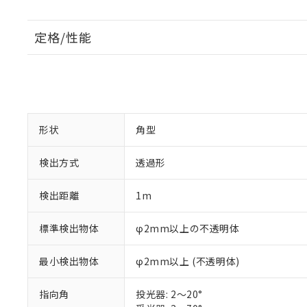
定格/性能
形状
角型
検出方式
透過形
検出距離
1m
標準検出物体
φ2mm以上の不透明体
最小検出物体
φ2mm以上 (不透明体)
指向角
投光器: 2～20°