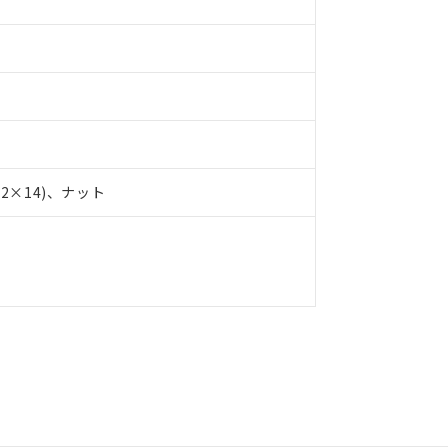
品への在庫切替を完了していることから、特段のことがない限り、20
す。
×14)、ナット