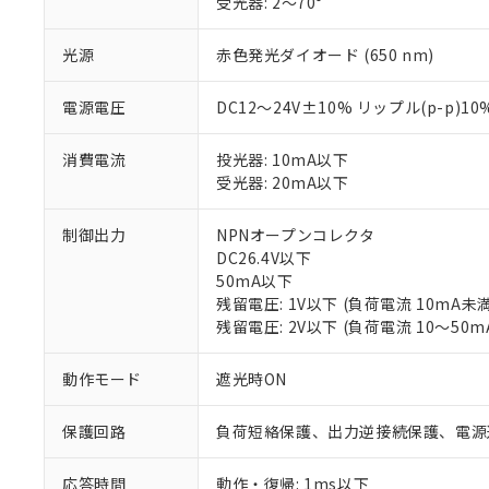
受光器: 2～70°
光源
赤色発光ダイオード (650 nm)
電源電圧
DC12～24V±10% リップル(p-p)1
消費電流
投光器: 10mA以下
受光器: 20mA以下
制御出力
NPNオープンコレクタ
※1 対応状況
DC26.4V以下
50mA以下
対応済み：EU
残留電圧: 1V以下 (負荷電流 10mA未満
対応予定：EU R
残留電圧: 2V以下 (負荷電流 10～50m
対応予定なし：EU
調査・確認中：EU
ご利用条件
動作モード
遮光時ON
非該当品：ライセ
※1 中国RoHS
仕入先様の事情に
保護回路
負荷短絡保護、出力逆接続保護、電源
があります。
以下の条件をお読
「○」：最大均質
「×」：最大均質
応答時間
動作・復帰: 1ms以下
本サービスは
当社は、これ
*EU RoHS指令（10物