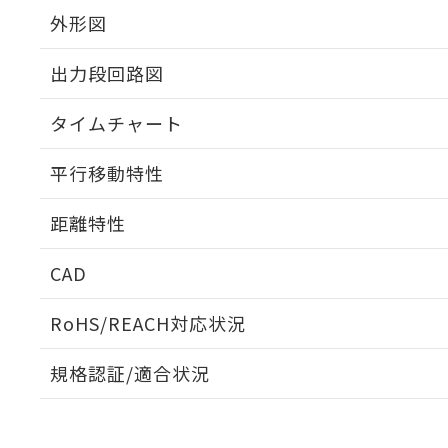
外形図
出力段回路図
タイムチャート
平行移動特性
距離特性
CAD
受光出力-距離特性
ログイン/会員登録いただくと、CADデータをダウンロ
RoHS/REACH対応状況
規格認証/適合状況
EU RoHS
注意事項・凡例
UL認証
CSA認証
CEマーキング