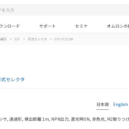
ウンロード
サポート
セミナ
オムロンの
内蔵形
>
E3T
>
形式セレクタ
>
E3T-ST12 5M
形式セレクタ
日本語
English
 透過形, 検出距離 1m, NPN出力, 遮光時ON, 赤色光, M2取りつ