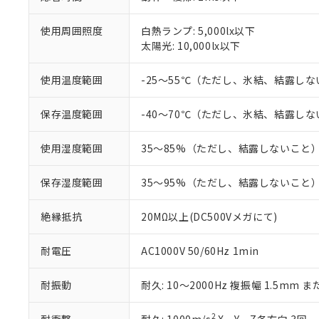
「－」：未確認で
鉛(Pb) 1000ppm以下、
くものです。
う）を輸出ま
記
説明
六価クロム(Cr(Ⅵ)) 1
当社制御機器
などの必要な
使用周囲照度
白熱ランプ: 5,000lx以下
フタル酸ビス(2-エチルヘ
号
*中国RoHS10物質の基準値 
ル（DBP） 1000ppm
在庫状況およ
当社は規制貨
太陽光: 10,000lx以下
Pb(鉛) :1000ppm、 Hg
但し、RoHS指令で産
のであり、閲
ます。
Cr(Ⅵ)(六価クロム) : 
フタル酸エステル類の４
○
一定数以
DBP(フタル酸ジブチル) :
い。
当社は貴社製
使用温度範囲
-25～55℃（ただし、氷結、結露し
DEHP(フタル酸ビス(2-エ
正式な納期状
置等に一切使
当社販売員に
※2 対応予定月
△
一定数に
当社は、貴社
保存温度範囲
-40～70℃（ただし、氷結、結露し
オムロン制御
また当社は、
※2 環境保護使
在庫状況およ
部品在庫の切り替
たしません。
－
在庫なし
す。
使用湿度範囲
35～85%（ただし、結露しないこと
「ｅ」：有害物質
機器販売
マイパーツ機
「10」：通常の
ている必要が
味します。
保存湿度範囲
35～95%（ただし、結露しないこと
空
受注生産
お客様が当ウ
※3 非含有証明
「－」：未確認で
白
が、当社の製
絶縁抵抗
20MΩ以上(DC500Vメガにて)
さい。
下記の非含有証明
※当社の共同
耐電圧
AC1000V 50/60Hz 1min
いる法人を指
EU RoHS指令（
51物質の非含有証
※本証明書は発行
耐振動
耐久: 10～2000Hz 複振幅 1.5mm ま
また、RoHS指
混在することから
2