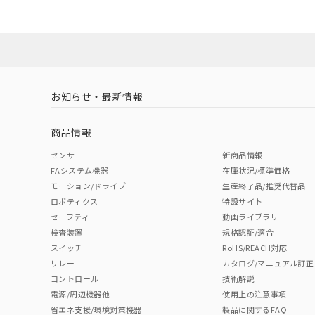
ダウンロードデータをご利用いただく前に、以下を必ずお読
No
No
Yes
対応状況
対応予定月
※1
※2
ソフトウェアの使用条件
対応済み
LR型式承認
DNV型式承認
BV型式承認
KR
（イギリス
（ノルウェー
（フランス
（
お知らせ・最新情報
中国 RoHS
注意事項・凡例
船舶規格）
船舶規格）
船舶規格）
船
商品情報
No
No
No
No
中国 RoHS表
※1 ※2
センサ
新商品情報
FAシステム機器
在庫状況/標準価格
Pb
Hg
Cd
Cr(V
モーション/ドライブ
生産終了品/推奨代替品
ロボティクス
特設サイト
セーフティ
動画ライブラリ
検査装置
規格認証/適合
X
O
O
O
スイッチ
RoHS/REACH対応
リレー
カタログ/マニュアル訂正
コントロール
技術解説
"対応済み"や非含有の記載がされた商品であっても、流通
電源/周辺機器他
使用上の注意事項
非含有品が必要な際は、弊社営業部門もしくは販売店へお
省エネ支援/環境対策機器
製品に関するFAQ