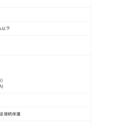
0%以下
 RoHS指令（10物質）の非含有に対応した製品が提供可能な商品です
)
oHS指令（10物質）の非含有に対応した製品に切り替える予定のある
A)
 RoHS指令（10物質）の非含有に非対応の商品で、対応品を出す予
 RoHS指令（10物質）の非含有の対応状況を調査中または確認中の
ンス料など無形物で、有害物質有無と関係のない商品です。
○×表
より、非含有部品としていたものが、含有品と判明した場合などやむ
逆接続保護
みいただき、同意のうえご利用ください。
材料含有率が中国RoHSの基準値以下であることを示します。
材料含有率が中国RoHSの基準値を超えていることを示します。
、当社制御機器事業取扱商品の当社在庫状況および標準価格(税抜)
ら貴社製品のうち、外国為替および外国貿易法に定める商品（以下｢
質）：