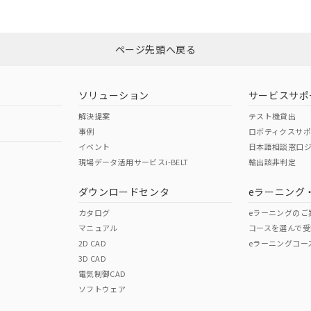
みください。
N/A
N/A
非含有証明書
※3
ページ先頭へ戻る
ダウンロードはこちら
型式承認
NK型式承認
ABS型式承認
韓国
（日本
（アメリカ
ソリューション
サービスサポ
舶規格）
船舶規格）
船舶規格）
解決提案
テスト機貸出
事例
ロボティクスサ
No
No
イベント
日本語相談窓口
現場データ活用サービスi-BELT
輸出該非判定
I)
PBBs
PBDEs
DBP
ダウンロードセンタ
eラーニング
この製品の規格認証/適合
その他の認証はこちらのページからご
カタログ
eラーニングのご
マニュアル
コースを選んで受
O
O
O
2D CAD
eラーニングコー
3D CAD
電気制御CAD
在庫等で未対応品が混在する可能性があります。
ソフトウェア
問い合わせください。