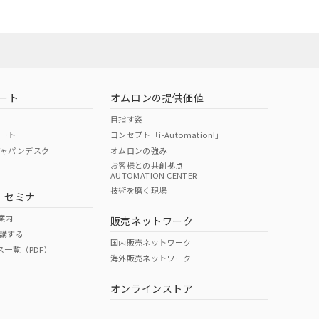
ート
オムロンの提供価値
目指す姿
ポート
コンセプト「i-Automation!」
ジャパンデスク
オムロンの強み
お客様との共創拠点
AUTOMATION CENTER
DIBP
BBP
DEHP
環境保護
技術を磨く現場
・セミナ
状況ページへ
使用期限
検索ください
案内
販売ネットワーク
講する
O
O
O
10
国内販売ネットワーク
ス一覧（PDF）
海外販売ネットワーク
オンラインストア