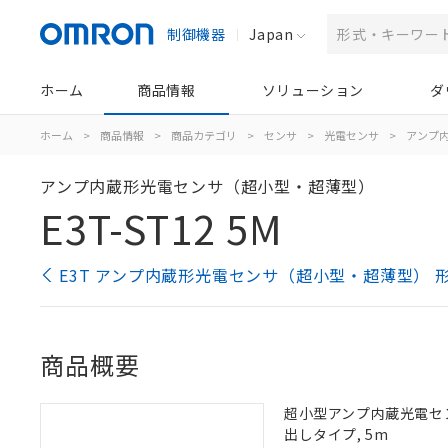
制御機器
Japan
ホーム
商品情報
ソリューション
ダ
ホーム
>
商品情報
>
商品カテゴリ
>
センサ
>
光電センサ
>
アンプ
アンプ内蔵形光電センサ（超小型・超薄型）
E3T-ST12 5M
E3T アンプ内蔵形光電センサ（超小型・超薄型） 
商品概要
超小型アンプ内蔵光電センサ,
出しタイプ, 5m