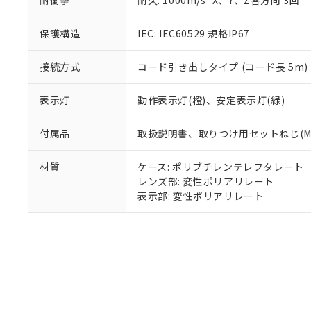
耐衝撃
耐久: 1000m/s
X、Y、Z各方向 3回
既に当社にて対応
り割愛しておりま
保護構造
IEC: IEC60529 規格IP67
接続方式
コード引き出しタイプ (コード長 5m)
表示灯
動作表示灯(橙)、安定表示灯(緑)
付属品
取扱説明書、取りつけ用セットねじ(M2
材質
ケース: ポリブチレンテレフタレート
レンズ部: 変性ポリアリレート
表示部: 変性ポリアリレート