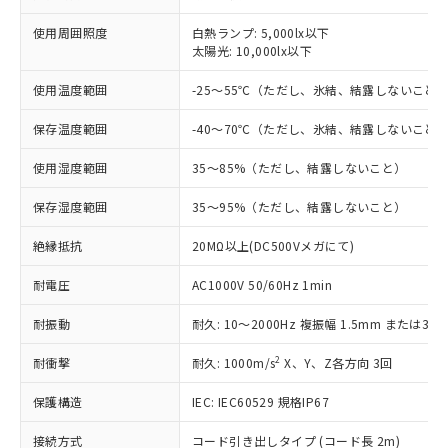
対応済み：EU RoHS指令（10物質）の
非含有に対応した製品が提供可能な商品で
使用周囲照度
白熱ランプ: 5,000lx以下
す。
太陽光: 10,000lx以下
対応予定：EU RoHS指令（10物質）の非含
ご利用条件
有に対応した製品に切り替える予定のある
使用温度範囲
-25～55℃（ただし、氷結、結露しないこと
商品です。
対応予定なし：EU RoHS指令（10物質）の
保存温度範囲
-40～70℃（ただし、氷結、結露しないこと
以下の条件をお読みいただき、同意のうえ
非含有に非対応の商品で、対応品を出す予
ご利用ください。
使用湿度範囲
35～85%（ただし、結露しないこと）
定はありません。
調査・確認中：EU RoHS指令（10物質）の
本サービスは、当社制御機器事業取扱
保存湿度範囲
35～95%（ただし、結露しないこと）
※1 中国RoHS○×表
非含有の対応状況を調査中または確認中の
商品の当社在庫状況および標準価格
商品です。
(税抜)を提供させていただくもので
絶縁抵抗
20MΩ以上(DC500Vメガにて)
「○」：最大均質材料含有率が中国RoHSの
非該当品：ライセンス料など無形物で、有
す。
基準値以下であることを示します。
害物質有無と関係のない商品です。
耐電圧
当社制御機器事業取扱商品の中には、
AC1000V 50/60Hz 1min
「×」：最大均質材料含有率が中国RoHSの
仕入先様の事情により、非含有部品として
本サービスの対象外となる商品もある
基準値を超えていることを示します。
いたものが、含有品と判明した場合などや
当社は、これら貴社製品のうち、外国
耐振動
耐久: 10～2000Hz 複振幅 1.5mm または300
ことをご了承ください。
「－」：未確認です。当社販売部門へお問
むを得ず変更することがあります。
為替および外国貿易法に定める商品
在庫状況および標準価格照会結果は、
い合わせください。
2
耐衝撃
（以下｢規制貨物等」という）を輸出
耐久: 1000m/s
X、Y、Z各方向 3回
記載している更新日時点での社内デー
*EU RoHS指令（10物質）：
または国外への提供する場合は、日本
記
タに基づき作成されるものであり、閲
説明
鉛(Pb) 1000ppm以下、 水銀(Hg) 1000ppm以下、 カド
*中国RoHS10物質の基準値 (GB/T26572)：
保護構造
IEC: IEC60529 規格IP67
国政府の輸出許可(または役務取引許
号
覧された時点での実際の在庫および標
ミウム(Cd) 100ppm以下、
Pb(鉛) :1000ppm、 Hg(水銀) : 1000ppm、 Cd(カドミウ
可)を取得するなどの必要な手続きを
六価クロム(Cr(Ⅵ)) 1000ppm以下、ポリ臭化ビフェニル
ム) : 100ppm、
準価格とは異なる場合があることをご
接続方式
コード引き出しタイプ (コード長 2m)
類(PBB) 1000ppm以下、ポリ臭化ジフェニルエーテル類
Cr(Ⅵ)(六価クロム) : 1000ppm、 PBBs(ポリ臭化ビフェ