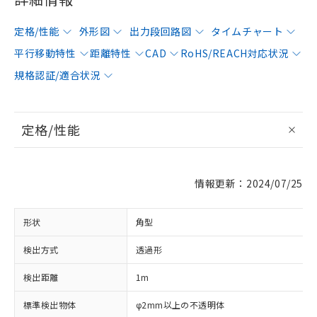
定格/性能
外形図
出力段回路図
タイムチャート
平行移動特性
距離特性
CAD
RoHS/REACH対応状況
規格認証/適合状況
定格/性能
情報更新：2024/07/25
形状
角型
検出方式
透過形
検出距離
1m
標準検出物体
φ2mm以上の不透明体