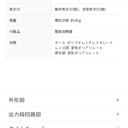
とります。
了承ください。
(PBDE) 1000ppm以下、フタル酸ビス(2-エチルヘキシ
○
一定数以上の在庫あり
ニル類) : 1000ppm、 PBDEs(ポリ臭化ジフェニルエーテ
当社は規制貨物を破棄する場合は、完
ル) (DEHP)(別名：DOP) 1000ppm以下、フタル酸ブチ
正式な納期状況および標準価格はお客
ル類) : 1000ppm、
表示灯
動作表示灯(橙)、安定表示灯(緑)
ルベンジル（BBP） 1000ppm以下、フタル酸ジブチル
全に破砕するなど、違法に輸出されな
DBP(フタル酸ジブチル) : 1000ppm、 DIBP(フタル酸ジ
様のお取引先、またはお客様担当のオ
（DBP） 1000ppm以下、フタル酸ジイソブチル
イソブチル) : 1000ppm、 BBP(フタル酸ブチルベンジ
△
一定数には満たないが在庫あり
いよう必要な手段を講じます。
ムロン制御機器販売店・当社販売員に
(DIBP) 1000ppm以下
質量
梱包状態: 約40g
ル) : 1000ppm、
当社は貴社製品を、核兵器、ミサイ
但し、RoHS指令で産業用監視および制御機器に対する
DEHP(フタル酸ビス(2-エチルヘキシル)) : 1000ppm
ご相談ください。
適用除外項目は除く。
ル、化学兵器、生物兵器またはその他
－
在庫なし(最新の在庫状況につ
付属品
オムロン制御機器販売店や当社販売拠
取扱説明書
フタル酸エステル類の４物質については閾値を超える意
武器並びにこれらの製造装置等に一切
いては、お客様のお取引先、ま
図的な使用がないことを確認しています。
点は「
販売ネットワーク
」をご確認
※2 環境保護使用期限
使用いたしません。
材質
たはお客様担当のオムロン制御
ケース: ポリブチレンテレフタレート
ください。
当社は、貴社製品を第三者に販売する
レンズ部: 変性ポリアリレート
機器販売店・当社販売員にご確
在庫状況および標準価格結果を当社の
※2 対応予定月
「ｅ」：有害物質（10物質）のすべてが基
表示部: 変性ポリアリレート
場合は、上記1、2および3の内容を当
認ください)
事前の承諾なく第三者に漏洩または開
準値以下であることを示します。
該第三者に通知します。また当社は、
示しないようお願いします。
部品在庫の切り替え状況などにより、予定
「10」：通常の使用状況下において有害物
販売先および販売に係わる関係者が違
マイパーツ機能（部品リスト作成サー
空
受注生産機種、また在庫状況の
月が前後することがあります。
質が外部に漏えいし、環境に深刻な影響を
法に輸出するおそれがある場合は、取
ビス）をご利用いただくには、I-Web
白
情報を公開していない機種
及ぼさない年数を意味します。
り引きをいたしません。
メンバーズにご登録されている必要が
「－」：未確認です。当社販売部門へお問
あります。
い合わせください。
お客様が当ウェブサイト上で当社にご
※3 非含有証明書ダウンロード
登録された部品リストについて、当社
外形図
および当社の共同利用者が、当社の製
下記の非含有証明書をダウンロードするこ
品・サービスに関するお客様との取
情報更新：2024/07/25
出力段回路図
とができます。
合意する
キャンセル
引・商談に必要な範囲で利用すること
をご了承ください。
情報更新：2024/07/25
EU RoHS指令（10物質）の非含有証明書
※当社の共同利用者とは、
"個人情報