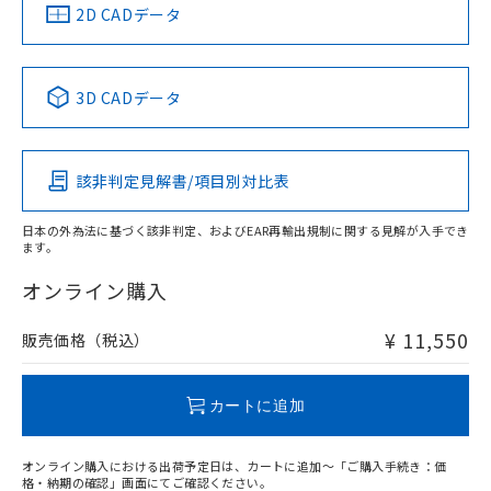
船舶規格）
船舶規格）
船舶規格）
船舶規格
中国 RoHS
注意事項・凡例
2D CADデータ
No
No
No
No
中国 RoHS表
※1 ※2
3D CADデータ
この製品の規格認証/適合状況ページへ
Pb
Hg
Cd
Cr(VI)
その他の認証はこちらのページからご検索ください
該非判定見解書/項目別対比表
X
O
O
O
日本の外為法に基づく該非判定、およびEAR再輸出規制に関する見解が入手でき
ます。
"対応済み"や非含有の記載がされた商品であっても、流通
在庫等で未対応品が混在する可能性があります。
オンライン購入
非含有品が必要な際は、弊社営業部門もしくは販売店へお
問い合わせください。
¥ 11,550
販売価格（税込）
この製品のRoHS/REACH対応状況ページへ
カートに追加
オンライン購入における出荷予定日は、カートに追加～「ご購入手続き：価
格・納期の確認」画面にてご確認ください。