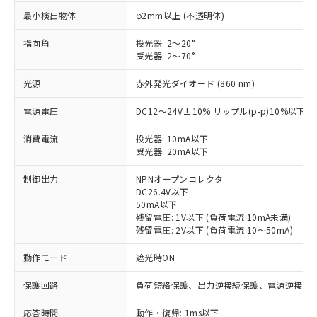
最小検出物体
φ2mm以上 (不透明体)
指向角
投光器: 2～20°
受光器: 2～70°
光源
赤外発光ダイオード (860 nm)
電源電圧
DC12～24V±10% リップル(p-p)10%以下
消費電流
投光器: 10mA以下
受光器: 20mA以下
制御出力
NPNオープンコレクタ
DC26.4V以下
50mA以下
残留電圧: 1V以下 (負荷電流 10mA未満)
残留電圧: 2V以下 (負荷電流 10～50mA)
動作モード
遮光時ON
保護回路
負荷短絡保護、出力逆接続保護、電源逆接続
※1 対応状況
応答時間
動作・復帰: 1ms以下