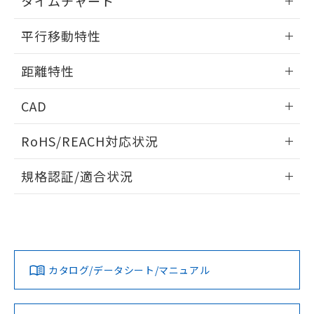
タイムチャート
51物質の非含有証明書（当社基準）
の共同利用に関して"
の「1.共同利
※本証明書は発行日時点で非含有を証明す
情報更新：2024/07/25
用者の範囲」に記載されている法人を
平行移動特性
るもので、過去に遡って非含有を証明する
指します。
ものではありません。
情報更新：2024/07/25
また、RoHS指令のフタル酸エステル類４
距離特性
物質の対応では、対応完了までの期間は出
情報更新：2024/07/25
荷製品に未対応品が混在することから備考
CAD
欄に対応日を記載しておりました。
既に当社にて対応品への在庫切替を完了
受光出力-距離特性
ログイン/会員登録いただくと、CADデータをダウンロー
RoHS/REACH対応状況
していることから、特段のことがない限
ドすることができます。
り、2022年1月12日より割愛しておりま
情報更新：2026/7/29
す。
規格認証/適合状況
ログイン/会員登録
EU RoHS
注意事項・凡例
UL認証
CSA認証
CEマーキング
No
No
Yes
対応状況
対応予定月
※1
※2
ダウンロードデータをご利用いただく前に、以下を必ずお読
みください。
カタログ/データシート/マニュアル
対応済み
ソフトウェアの使用条件
LR型式承認
DNV型式承認
BV型式承認
KR型式承
（イギリス
（ノルウェー
（フランス
（韓国