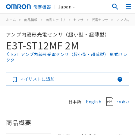
制御機器
Japan
ホーム
>
商品情報
>
商品カテゴリ
>
センサ
>
光電センサ
>
アンプ内蔵
アンプ内蔵形光電センサ（超小型・超薄型）
E3T-ST12MF 2M
E3T アンプ内蔵形光電センサ（超小型・超薄型） 形式セレ
クタ
マイリストに追加
日本語
English
PDF出力
商品概要