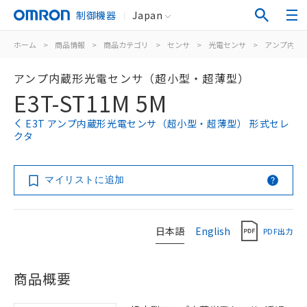
制御機器
Japan
ホーム
>
商品情報
>
商品カテゴリ
>
センサ
>
光電センサ
>
アンプ内蔵
アンプ内蔵形光電センサ（超小型・超薄型）
E3T-ST11M 5M
E3T アンプ内蔵形光電センサ（超小型・超薄型） 形式セレ
クタ
マイリストに追加
日本語
English
PDF出力
商品概要