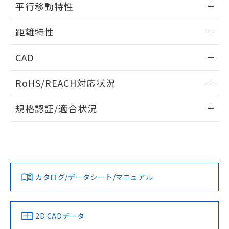
の共同利用に関して"
の「1.共同利
平行移動特性
※本証明書は発行日時点で非含有を証明す
用者の範囲」に記載されている法人を
るもので、過去に遡って非含有を証明する
指します。
情報更新：2024/07/25
ものではありません。
距離特性
また、RoHS指令のフタル酸エステル類４
物質の対応では、対応完了までの期間は出
情報更新：2024/07/25
CAD
荷製品に未対応品が混在することから備考
欄に対応日を記載しておりました。
受光出力-距離特性
ログイン/会員登録いただくと、CADデータをダウンロー
RoHS/REACH対応状況
既に当社にて対応品への在庫切替を完了
ドすることができます。
していることから、特段のことがない限
情報更新：2026/7/29
り、2022年1月12日より割愛しておりま
規格認証/適合状況
す。
ログイン/会員登録
EU RoHS
注意事項・凡例
UL認証
CSA認証
CEマーキング
No
No
Yes
対応状況
対応予定月
※1
※2
ダウンロードデータをご利用いただく前に、以下を必ずお読
みください。
カタログ/データシート/マニュアル
対応済み
ソフトウェアの使用条件
LR型式承認
DNV型式承認
BV型式承認
KR型式承
（イギリス
（ノルウェー
（フランス
（韓国
船舶規格）
船舶規格）
船舶規格）
船舶規格
中国 RoHS
注意事項・凡例
2D CADデータ