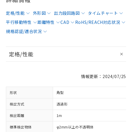
定格/性能
外形図
出力段回路図
タイムチャート
平行移動特性
距離特性
CAD
RoHS/REACH対応状況
規格認証/適合状況
定格/性能
情報更新：2024/07/25
形状
角型
検出方式
透過形
検出距離
1m
標準検出物体
φ2mm以上の不透明体