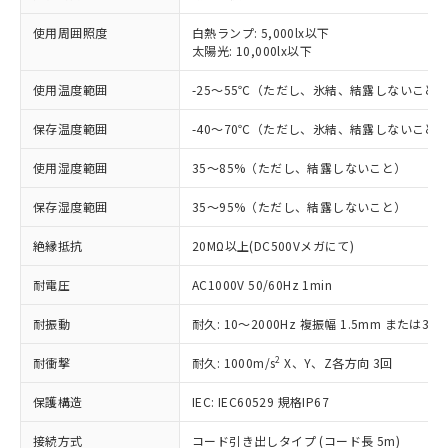
非含有に対応した製品が提供可能な商品で
す。
使用周囲照度
白熱ランプ: 5,000lx以下
対応予定：EU RoHS指令（10物質）の非含
太陽光: 10,000lx以下
ご利用条件
有に対応した製品に切り替える予定のある
商品です。
使用温度範囲
-25～55℃（ただし、氷結、結露しないこと
対応予定なし：EU RoHS指令（10物質）の
以下の条件をお読みいただき、同意のうえ
保存温度範囲
-40～70℃（ただし、氷結、結露しないこと
非含有に非対応の商品で、対応品を出す予
ご利用ください。
定はありません。
使用湿度範囲
35～85%（ただし、結露しないこと）
調査・確認中：EU RoHS指令（10物質）の
本サービスは、当社制御機器事業取扱
※1 中国RoHS○×表
非含有の対応状況を調査中または確認中の
商品の当社在庫状況および標準価格
保存湿度範囲
35～95%（ただし、結露しないこと）
商品です。
(税抜)を提供させていただくもので
「○」：最大均質材料含有率が中国RoHSの
非該当品：ライセンス料など無形物で、有
す。
絶縁抵抗
20MΩ以上(DC500Vメガにて)
基準値以下であることを示します。
害物質有無と関係のない商品です。
当社制御機器事業取扱商品の中には、
「×」：最大均質材料含有率が中国RoHSの
仕入先様の事情により、非含有部品として
耐電圧
AC1000V 50/60Hz 1min
本サービスの対象外となる商品もある
基準値を超えていることを示します。
いたものが、含有品と判明した場合などや
当社は、これら貴社製品のうち、外国
ことをご了承ください。
「－」：未確認です。当社販売部門へお問
むを得ず変更することがあります。
為替および外国貿易法に定める商品
耐振動
耐久: 10～2000Hz 複振幅 1.5mm または300
在庫状況および標準価格照会結果は、
い合わせください。
（以下｢規制貨物等」という）を輸出
記載している更新日時点での社内デー
2
*EU RoHS指令（10物質）：
耐衝撃
耐久: 1000m/s
X、Y、Z各方向 3回
または国外への提供する場合は、日本
記
タに基づき作成されるものであり、閲
説明
鉛(Pb) 1000ppm以下、 水銀(Hg) 1000ppm以下、 カド
*中国RoHS10物質の基準値 (GB/T26572)：
国政府の輸出許可(または役務取引許
号
覧された時点での実際の在庫および標
ミウム(Cd) 100ppm以下、
Pb(鉛) :1000ppm、 Hg(水銀) : 1000ppm、 Cd(カドミウ
保護構造
IEC: IEC60529 規格IP67
可)を取得するなどの必要な手続きを
六価クロム(Cr(Ⅵ)) 1000ppm以下、ポリ臭化ビフェニル
ム) : 100ppm、
準価格とは異なる場合があることをご
類(PBB) 1000ppm以下、ポリ臭化ジフェニルエーテル類
Cr(Ⅵ)(六価クロム) : 1000ppm、 PBBs(ポリ臭化ビフェ
とります。
了承ください。
(PBDE) 1000ppm以下、フタル酸ビス(2-エチルヘキシ
○
一定数以上の在庫あり
ニル類) : 1000ppm、 PBDEs(ポリ臭化ジフェニルエーテ
接続方式
コード引き出しタイプ (コード長 5m)