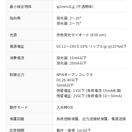
最小検出物体
φ2mm以上 (不透明体)
指向角
投光器: 2～20°
受光器: 2～70°
光源
赤色発光ダイオード (650 nm)
電源電圧
DC12～24V±10% リップル(p-p)10%以下
消費電流
投光器: 10mA以下
受光器: 20mA以下
制御出力
NPNオープンコレクタ
DC26.4V以下
50mA以下
残留電圧: 1V以下 (負荷電流 10mA未満)
残留電圧: 2V以下 (負荷電流 10～50mA)
動作モード
入光時ON
※1 対応状況
保護回路
負荷短絡保護、出力逆接続保護、電源逆接続
対応済み：EU RoHS指令（10物質）の
応答時間
動作・復帰: 1ms以下