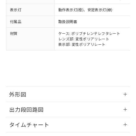
当社は規制貨物を破棄する場合は、完
ル) (DEHP)(別名：DOP) 1000ppm以下、フタル酸ブチ
正式な納期状況および標準価格はお客
ル類) : 1000ppm、
ルベンジル（BBP） 1000ppm以下、フタル酸ジブチル
全に破砕するなど、違法に輸出されな
DBP(フタル酸ジブチル) : 1000ppm、 DIBP(フタル酸ジ
様のお取引先、またはお客様担当のオ
表示灯
動作表示灯(橙)、安定表示灯(緑)
（DBP） 1000ppm以下、フタル酸ジイソブチル
イソブチル) : 1000ppm、 BBP(フタル酸ブチルベンジ
△
一定数には満たないが在庫あり
いよう必要な手段を講じます。
ムロン制御機器販売店・当社販売員に
(DIBP) 1000ppm以下
ル) : 1000ppm、
当社は貴社製品を、核兵器、ミサイ
但し、RoHS指令で産業用監視および制御機器に対する
DEHP(フタル酸ビス(2-エチルヘキシル)) : 1000ppm
ご相談ください。
付属品
取扱説明書
適用除外項目は除く。
ル、化学兵器、生物兵器またはその他
－
在庫なし(最新の在庫状況につ
オムロン制御機器販売店や当社販売拠
フタル酸エステル類の４物質については閾値を超える意
武器並びにこれらの製造装置等に一切
いては、お客様のお取引先、ま
図的な使用がないことを確認しています。
材質
ケース: ポリブチレンテレフタレート
点は「
販売ネットワーク
」をご確認
※2 環境保護使用期限
使用いたしません。
レンズ部: 変性ポリアリレート
たはお客様担当のオムロン制御
ください。
表示部: 変性ポリアリレート
当社は、貴社製品を第三者に販売する
機器販売店・当社販売員にご確
在庫状況および標準価格結果を当社の
※2 対応予定月
「ｅ」：有害物質（10物質）のすべてが基
場合は、上記1、2および3の内容を当
認ください)
事前の承諾なく第三者に漏洩または開
準値以下であることを示します。
該第三者に通知します。また当社は、
示しないようお願いします。
部品在庫の切り替え状況などにより、予定
「10」：通常の使用状況下において有害物
販売先および販売に係わる関係者が違
マイパーツ機能（部品リスト作成サー
空
受注生産機種、また在庫状況の
月が前後することがあります。
質が外部に漏えいし、環境に深刻な影響を
法に輸出するおそれがある場合は、取
ビス）をご利用いただくには、I-Web
白
情報を公開していない機種
及ぼさない年数を意味します。
り引きをいたしません。
メンバーズにご登録されている必要が
「－」：未確認です。当社販売部門へお問
あります。
い合わせください。
お客様が当ウェブサイト上で当社にご
外形図
※3 非含有証明書ダウンロード
登録された部品リストについて、当社
および当社の共同利用者が、当社の製
情報更新：2024/07/25
下記の非含有証明書をダウンロードするこ
出力段回路図
品・サービスに関するお客様との取
とができます。
合意する
キャンセル
引・商談に必要な範囲で利用すること
情報更新：2024/07/25
をご了承ください。
タイムチャート
EU RoHS指令（10物質）の非含有証明書
※当社の共同利用者とは、
"個人情報
51物質の非含有証明書（当社基準）
情報更新：2024/07/25