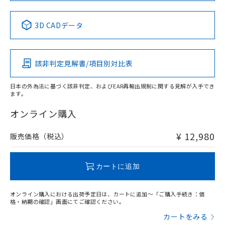
No
No
No
No
中国 RoHS表
※1 ※2
3D CADデータ
この製品の規格認証/適合状況ページへ
Pb
Hg
Cd
Cr(VI)
その他の認証はこちらのページからご検索ください
該非判定見解書/項目別対比表
X
O
O
O
日本の外為法に基づく該非判定、およびEAR再輸出規制に関する見解が入手でき
ます。
"対応済み"や非含有の記載がされた商品であっても、流通
在庫等で未対応品が混在する可能性があります。
オンライン購入
非含有品が必要な際は、弊社営業部門もしくは販売店へお
問い合わせください。
¥ 12,980
販売価格（税込）
この製品のRoHS/REACH対応状況ページへ
カートに追加
オンライン購入における出荷予定日は、カートに追加～「ご購入手続き：価
格・納期の確認」画面にてご確認ください。
カートをみる