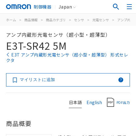
制御機器
Japan
ホーム
>
商品情報
>
商品カテゴリ
>
センサ
>
光電センサ
>
アンプ内蔵
アンプ内蔵形光電センサ（超小型・超薄型）
E3T-SR42 5M
E3T アンプ内蔵形光電センサ（超小型・超薄型） 形式セレ
クタ
マイリストに追加
日本語
English
PDF出力
商品概要