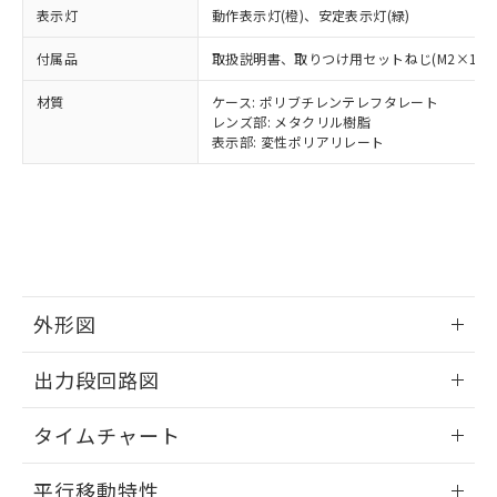
ルベンジル（BBP） 1000ppm以下、フタル酸ジブチル
全に破砕するなど、違法に輸出されな
DBP(フタル酸ジブチル) : 1000ppm、 DIBP(フタル酸ジ
表示灯
動作表示灯(橙)、安定表示灯(緑)
様のお取引先、またはお客様担当のオ
（DBP） 1000ppm以下、フタル酸ジイソブチル
イソブチル) : 1000ppm、 BBP(フタル酸ブチルベンジ
△
一定数には満たないが在庫あり
いよう必要な手段を講じます。
ムロン制御機器販売店・当社販売員に
(DIBP) 1000ppm以下
ル) : 1000ppm、
付属品
取扱説明書、取りつけ用セットねじ(M2×14)、
当社は貴社製品を、核兵器、ミサイ
但し、RoHS指令で産業用監視および制御機器に対する
DEHP(フタル酸ビス(2-エチルヘキシル)) : 1000ppm
ご相談ください。
適用除外項目は除く。
ル、化学兵器、生物兵器またはその他
－
在庫なし(最新の在庫状況につ
オムロン制御機器販売店や当社販売拠
フタル酸エステル類の４物質については閾値を超える意
材質
ケース: ポリブチレンテレフタレート
武器並びにこれらの製造装置等に一切
いては、お客様のお取引先、ま
図的な使用がないことを確認しています。
点は「
販売ネットワーク
」をご確認
レンズ部: メタクリル樹脂
※2 環境保護使用期限
使用いたしません。
たはお客様担当のオムロン制御
ください。
表示部: 変性ポリアリレート
当社は、貴社製品を第三者に販売する
機器販売店・当社販売員にご確
在庫状況および標準価格結果を当社の
※2 対応予定月
「ｅ」：有害物質（10物質）のすべてが基
場合は、上記1、2および3の内容を当
認ください)
事前の承諾なく第三者に漏洩または開
準値以下であることを示します。
該第三者に通知します。また当社は、
示しないようお願いします。
部品在庫の切り替え状況などにより、予定
「10」：通常の使用状況下において有害物
販売先および販売に係わる関係者が違
マイパーツ機能（部品リスト作成サー
空
受注生産機種、また在庫状況の
月が前後することがあります。
質が外部に漏えいし、環境に深刻な影響を
法に輸出するおそれがある場合は、取
ビス）をご利用いただくには、I-Web
白
情報を公開していない機種
及ぼさない年数を意味します。
り引きをいたしません。
メンバーズにご登録されている必要が
「－」：未確認です。当社販売部門へお問
あります。
い合わせください。
外形図
お客様が当ウェブサイト上で当社にご
※3 非含有証明書ダウンロード
登録された部品リストについて、当社
情報更新：2024/07/25
および当社の共同利用者が、当社の製
出力段回路図
下記の非含有証明書をダウンロードするこ
品・サービスに関するお客様との取
とができます。
合意する
キャンセル
引・商談に必要な範囲で利用すること
情報更新：2024/07/25
タイムチャート
をご了承ください。
EU RoHS指令（10物質）の非含有証明書
※当社の共同利用者とは、
"個人情報
情報更新：2024/07/25
51物質の非含有証明書（当社基準）
平行移動特性
の共同利用に関して"
の「1.共同利