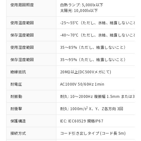
使用周囲照度
白熱ランプ: 5,000lx以下
す。
太陽光: 10,000lx以下
対応予定：EU RoHS指令（10物質）の非含
ご利用条件
有に対応した製品に切り替える予定のある
使用温度範囲
-25～55℃（ただし、氷結、結露しないこと
商品です。
対応予定なし：EU RoHS指令（10物質）の
保存温度範囲
-40～70℃（ただし、氷結、結露しないこと
以下の条件をお読みいただき、同意のうえ
非含有に非対応の商品で、対応品を出す予
ご利用ください。
定はありません。
使用湿度範囲
35～85%（ただし、結露しないこと）
調査・確認中：EU RoHS指令（10物質）の
本サービスは、当社制御機器事業取扱
※1 中国RoHS○×表
非含有の対応状況を調査中または確認中の
保存湿度範囲
35～95%（ただし、結露しないこと）
商品の当社在庫状況および標準価格
商品です。
(税抜)を提供させていただくもので
「○」：最大均質材料含有率が中国RoHSの
非該当品：ライセンス料など無形物で、有
絶縁抵抗
20MΩ以上(DC500Vメガにて)
す。
基準値以下であることを示します。
害物質有無と関係のない商品です。
当社制御機器事業取扱商品の中には、
「×」：最大均質材料含有率が中国RoHSの
耐電圧
AC1000V 50/60Hz 1min
仕入先様の事情により、非含有部品として
本サービスの対象外となる商品もある
基準値を超えていることを示します。
いたものが、含有品と判明した場合などや
当社は、これら貴社製品のうち、外国
ことをご了承ください。
耐振動
耐久: 10～2000Hz 複振幅 1.5mm または300
「－」：未確認です。当社販売部門へお問
むを得ず変更することがあります。
為替および外国貿易法に定める商品
在庫状況および標準価格照会結果は、
い合わせください。
（以下｢規制貨物等」という）を輸出
記載している更新日時点での社内デー
2
耐衝撃
耐久: 1000m/s
X、Y、Z各方向 3回
*EU RoHS指令（10物質）：
または国外への提供する場合は、日本
記
タに基づき作成されるものであり、閲
説明
鉛(Pb) 1000ppm以下、 水銀(Hg) 1000ppm以下、 カド
*中国RoHS10物質の基準値 (GB/T26572)：
国政府の輸出許可(または役務取引許
号
覧された時点での実際の在庫および標
ミウム(Cd) 100ppm以下、
保護構造
IEC: IEC60529 規格IP67
Pb(鉛) :1000ppm、 Hg(水銀) : 1000ppm、 Cd(カドミウ
可)を取得するなどの必要な手続きを
六価クロム(Cr(Ⅵ)) 1000ppm以下、ポリ臭化ビフェニル
ム) : 100ppm、
準価格とは異なる場合があることをご
類(PBB) 1000ppm以下、ポリ臭化ジフェニルエーテル類
Cr(Ⅵ)(六価クロム) : 1000ppm、 PBBs(ポリ臭化ビフェ
とります。
接続方式
コード引き出しタイプ (コード長 5m)
了承ください。
(PBDE) 1000ppm以下、フタル酸ビス(2-エチルヘキシ
○
一定数以上の在庫あり
ニル類) : 1000ppm、 PBDEs(ポリ臭化ジフェニルエーテ
当社は規制貨物を破棄する場合は、完
ル) (DEHP)(別名：DOP) 1000ppm以下、フタル酸ブチ
正式な納期状況および標準価格はお客
ル類) : 1000ppm、