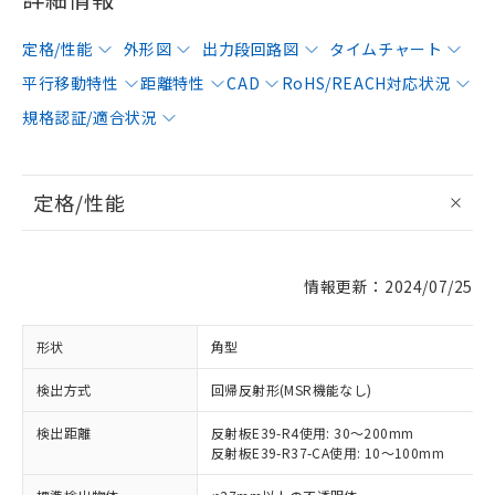
定格/性能
外形図
出力段回路図
タイムチャート
平行移動特性
距離特性
CAD
RoHS/REACH対応状況
規格認証/適合状況
定格/性能
情報更新：2024/07/25
形状
角型
検出方式
回帰反射形(MSR機能なし)
検出距離
反射板E39-R4使用: 30～200mm
反射板E39-R37-CA使用: 10～100mm