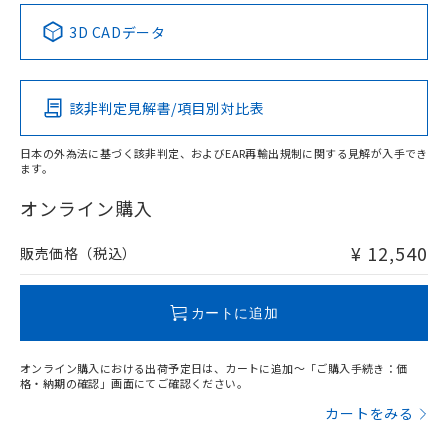
中国 RoHS表
※1 ※2
3D CADデータ
この製品の規格認証/適合状況ページへ
Pb
Hg
Cd
Cr(VI)
その他の認証はこちらのページからご検索ください
該非判定見解書/項目別対比表
X
O
O
O
日本の外為法に基づく該非判定、およびEAR再輸出規制に関する見解が入手でき
ます。
"対応済み"や非含有の記載がされた商品であっても、流通
在庫等で未対応品が混在する可能性があります。
オンライン購入
非含有品が必要な際は、弊社営業部門もしくは販売店へお
問い合わせください。
¥ 12,540
販売価格（税込）
この製品のRoHS/REACH対応状況ページへ
カートに追加
オンライン購入における出荷予定日は、カートに追加～「ご購入手続き：価
格・納期の確認」画面にてご確認ください。
カートをみる