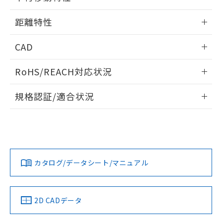
※本証明書は発行日時点で非含有を証明す
用者の範囲」に記載されている法人を
るもので、過去に遡って非含有を証明する
情報更新：2024/07/25
指します。
距離特性
ものではありません。
また、RoHS指令のフタル酸エステル類４
情報更新：2024/07/25
物質の対応では、対応完了までの期間は出
CAD
荷製品に未対応品が混在することから備考
受光出力-距離特性
ログイン/会員登録いただくと、CADデータをダウンロー
欄に対応日を記載しておりました。
RoHS/REACH対応状況
ドすることができます。
既に当社にて対応品への在庫切替を完了
していることから、特段のことがない限
情報更新：2026/7/29
規格認証/適合状況
り、2022年1月12日より割愛しておりま
す。
ログイン/会員登録
EU RoHS
注意事項・凡例
UL認証
CSA認証
CEマーキング
No
No
Yes
対応状況
対応予定月
※1
※2
ダウンロードデータをご利用いただく前に、以下を必ずお読
みください。
カタログ/データシート/マニュアル
対応済み
ソフトウェアの使用条件
LR型式承認
DNV型式承認
BV型式承認
KR型式承
（イギリス
（ノルウェー
（フランス
（韓国
船舶規格）
船舶規格）
船舶規格）
船舶規格
中国 RoHS
注意事項・凡例
2D CADデータ
No
No
No
No