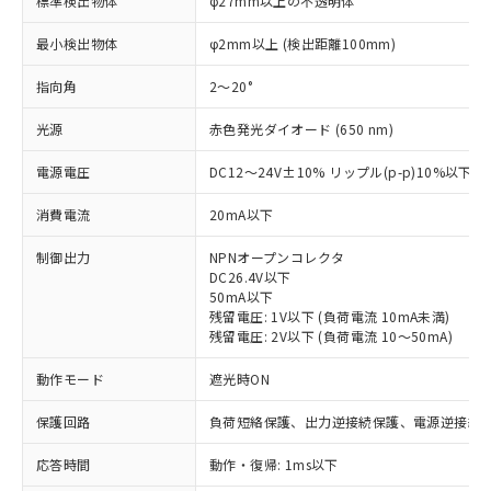
標準検出物体
φ27mm以上の不透明体
最小検出物体
φ2mm以上 (検出距離100mm)
指向角
2～20°
光源
赤色発光ダイオード (650 nm)
電源電圧
DC12～24V±10% リップル(p-p)10%以下
消費電流
20mA以下
制御出力
NPNオープンコレクタ
DC26.4V以下
50mA以下
残留電圧: 1V以下 (負荷電流 10mA未満)
残留電圧: 2V以下 (負荷電流 10～50mA)
動作モード
遮光時ON
※1 対応状況
保護回路
負荷短絡保護、出力逆接続保護、電源逆接続
対応済み：EU RoHS指令（10物質）の
応答時間
動作・復帰: 1ms以下
非含有に対応した製品が提供可能な商品で