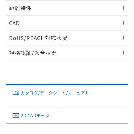
用者の範囲」に記載されている法人を
情報更新：2024/07/25
るもので、過去に遡って非含有を証明する
距離特性
指します。
ものではありません。
また、RoHS指令のフタル酸エステル類４
情報更新：2024/07/25
CAD
物質の対応では、対応完了までの期間は出
荷製品に未対応品が混在することから備考
受光出力-距離特性
ログイン/会員登録いただくと、CADデータをダウンロー
欄に対応日を記載しておりました。
RoHS/REACH対応状況
ドすることができます。
既に当社にて対応品への在庫切替を完了
情報更新：2026/7/29
していることから、特段のことがない限
規格認証/適合状況
り、2022年1月12日より割愛しておりま
ログイン/会員登録
す。
EU RoHS
注意事項・凡例
UL認証
CSA認証
CEマーキング
No
No
Yes
対応状況
対応予定月
※1
※2
ダウンロードデータをご利用いただく前に、以下を必ずお読
みください。
カタログ/データシート/マニュアル
対応済み
ソフトウェアの使用条件
LR型式承認
DNV型式承認
BV型式承認
KR型式承
（イギリス
（ノルウェー
（フランス
（韓国
船舶規格）
船舶規格）
船舶規格）
船舶規格
中国 RoHS
注意事項・凡例
2D CADデータ
No
No
No
No
中国 RoHS表
※1 ※2