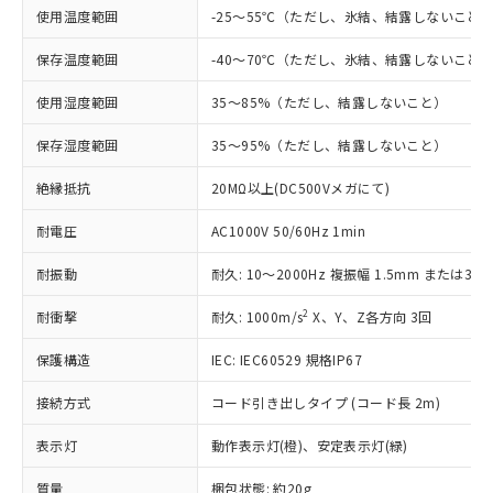
す。
使用温度範囲
-25～55℃（ただし、氷結、結露しないこと
対応予定：EU RoHS指令（10物質）の非含
ご利用条件
有に対応した製品に切り替える予定のある
保存温度範囲
-40～70℃（ただし、氷結、結露しないこと
商品です。
対応予定なし：EU RoHS指令（10物質）の
使用湿度範囲
35～85%（ただし、結露しないこと）
以下の条件をお読みいただき、同意のうえ
非含有に非対応の商品で、対応品を出す予
ご利用ください。
保存湿度範囲
35～95%（ただし、結露しないこと）
定はありません。
調査・確認中：EU RoHS指令（10物質）の
本サービスは、当社制御機器事業取扱
※1 中国RoHS○×表
絶縁抵抗
20MΩ以上(DC500Vメガにて)
非含有の対応状況を調査中または確認中の
商品の当社在庫状況および標準価格
商品です。
(税抜)を提供させていただくもので
耐電圧
AC1000V 50/60Hz 1min
「○」：最大均質材料含有率が中国RoHSの
非該当品：ライセンス料など無形物で、有
す。
基準値以下であることを示します。
害物質有無と関係のない商品です。
当社制御機器事業取扱商品の中には、
耐振動
耐久: 10～2000Hz 複振幅 1.5mm または300
「×」：最大均質材料含有率が中国RoHSの
仕入先様の事情により、非含有部品として
本サービスの対象外となる商品もある
基準値を超えていることを示します。
いたものが、含有品と判明した場合などや
当社は、これら貴社製品のうち、外国
2
耐衝撃
耐久: 1000m/s
X、Y、Z各方向 3回
ことをご了承ください。
「－」：未確認です。当社販売部門へお問
むを得ず変更することがあります。
為替および外国貿易法に定める商品
在庫状況および標準価格照会結果は、
い合わせください。
（以下｢規制貨物等」という）を輸出
保護構造
IEC: IEC60529 規格IP67
記載している更新日時点での社内デー
*EU RoHS指令（10物質）：
または国外への提供する場合は、日本
記
タに基づき作成されるものであり、閲
説明
鉛(Pb) 1000ppm以下、 水銀(Hg) 1000ppm以下、 カド
*中国RoHS10物質の基準値 (GB/T26572)：
接続方式
コード引き出しタイプ (コード長 2m)
国政府の輸出許可(または役務取引許
号
覧された時点での実際の在庫および標
ミウム(Cd) 100ppm以下、
Pb(鉛) :1000ppm、 Hg(水銀) : 1000ppm、 Cd(カドミウ
可)を取得するなどの必要な手続きを
六価クロム(Cr(Ⅵ)) 1000ppm以下、ポリ臭化ビフェニル
ム) : 100ppm、
準価格とは異なる場合があることをご
類(PBB) 1000ppm以下、ポリ臭化ジフェニルエーテル類
表示灯
動作表示灯(橙)、安定表示灯(緑)
Cr(Ⅵ)(六価クロム) : 1000ppm、 PBBs(ポリ臭化ビフェ
とります。
了承ください。
(PBDE) 1000ppm以下、フタル酸ビス(2-エチルヘキシ
○
一定数以上の在庫あり
ニル類) : 1000ppm、 PBDEs(ポリ臭化ジフェニルエーテ
当社は規制貨物を破棄する場合は、完
ル) (DEHP)(別名：DOP) 1000ppm以下、フタル酸ブチ
正式な納期状況および標準価格はお客
ル類) : 1000ppm、
質量
梱包状態: 約20g