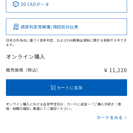
3D CADデータ
この製品の規格認証/適合状況ページへ
Pb
Hg
Cd
Cr(VI)
その他の認証はこちらのページからご検索ください
該非判定見解書/項目別対比表
X
O
O
O
日本の外為法に基づく該非判定、およびEAR再輸出規制に関する見解が入手でき
ます。
"対応済み"や非含有の記載がされた商品であっても、流通
在庫等で未対応品が混在する可能性があります。
オンライン購入
非含有品が必要な際は、弊社営業部門もしくは販売店へお
問い合わせください。
¥ 11,220
販売価格（税込）
この製品のRoHS/REACH対応状況ページへ
カートに追加
オンライン購入における出荷予定日は、カートに追加～「ご購入手続き：価
格・納期の確認」画面にてご確認ください。
カートをみる