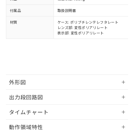
ルベンジル（BBP） 1000ppm以下、フタル酸ジブチル
全に破砕するなど、違法に輸出されな
DBP(フタル酸ジブチル) : 1000ppm、 DIBP(フタル酸ジ
様のお取引先、またはお客様担当のオ
（DBP） 1000ppm以下、フタル酸ジイソブチル
イソブチル) : 1000ppm、 BBP(フタル酸ブチルベンジ
△
一定数には満たないが在庫あり
いよう必要な手段を講じます。
ムロン制御機器販売店・当社販売員に
(DIBP) 1000ppm以下
ル) : 1000ppm、
付属品
取扱説明書
当社は貴社製品を、核兵器、ミサイ
但し、RoHS指令で産業用監視および制御機器に対する
DEHP(フタル酸ビス(2-エチルヘキシル)) : 1000ppm
ご相談ください。
適用除外項目は除く。
ル、化学兵器、生物兵器またはその他
－
在庫なし(最新の在庫状況につ
オムロン制御機器販売店や当社販売拠
材質
ケース: ポリブチレンテレフタレート
フタル酸エステル類の４物質については閾値を超える意
武器並びにこれらの製造装置等に一切
いては、お客様のお取引先、ま
図的な使用がないことを確認しています。
レンズ部: 変性ポリアリレート
点は「
販売ネットワーク
」をご確認
※2 環境保護使用期限
使用いたしません。
表示部: 変性ポリアリレート
たはお客様担当のオムロン制御
ください。
当社は、貴社製品を第三者に販売する
機器販売店・当社販売員にご確
在庫状況および標準価格結果を当社の
※2 対応予定月
「ｅ」：有害物質（10物質）のすべてが基
場合は、上記1、2および3の内容を当
認ください)
事前の承諾なく第三者に漏洩または開
準値以下であることを示します。
該第三者に通知します。また当社は、
示しないようお願いします。
部品在庫の切り替え状況などにより、予定
「10」：通常の使用状況下において有害物
販売先および販売に係わる関係者が違
マイパーツ機能（部品リスト作成サー
空
受注生産機種、また在庫状況の
月が前後することがあります。
質が外部に漏えいし、環境に深刻な影響を
法に輸出するおそれがある場合は、取
ビス）をご利用いただくには、I-Web
白
情報を公開していない機種
及ぼさない年数を意味します。
り引きをいたしません。
メンバーズにご登録されている必要が
「－」：未確認です。当社販売部門へお問
あります。
外形図
い合わせください。
お客様が当ウェブサイト上で当社にご
※3 非含有証明書ダウンロード
登録された部品リストについて、当社
情報更新：2024/07/25
出力段回路図
および当社の共同利用者が、当社の製
下記の非含有証明書をダウンロードするこ
品・サービスに関するお客様との取
とができます。
情報更新：2024/07/25
合意する
キャンセル
引・商談に必要な範囲で利用すること
タイムチャート
をご了承ください。
EU RoHS指令（10物質）の非含有証明書
※当社の共同利用者とは、
"個人情報
情報更新：2024/07/25
動作領域特性
51物質の非含有証明書（当社基準）
の共同利用に関して"
の「1.共同利
※本証明書は発行日時点で非含有を証明す