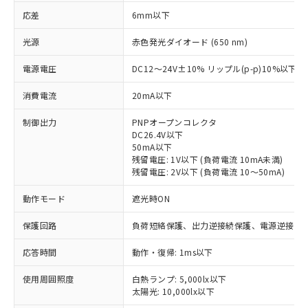
応差
6mm以下
光源
赤色発光ダイオード (650 nm)
電源電圧
DC12～24V±10% リップル(p-p)10%以下
消費電流
20mA以下
制御出力
PNPオープンコレクタ
DC26.4V以下
50mA以下
残留電圧: 1V以下 (負荷電流 10mA未満)
残留電圧: 2V以下 (負荷電流 10～50mA)
動作モード
遮光時ON
保護回路
負荷短絡保護、出力逆接続保護、電源逆接続
応答時間
動作・復帰: 1ms以下
※1 対応状況
使用周囲照度
白熱ランプ: 5,000lx以下
対応済み：EU RoHS指令（10物質）の
太陽光: 10,000lx以下
非含有に対応した製品が提供可能な商品で