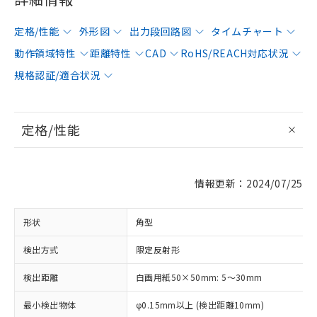
定格/性能
外形図
出力段回路図
タイムチャート
動作領域特性
距離特性
CAD
RoHS/REACH対応状況
規格認証/適合状況
定格/性能
情報更新：2024/07/25
形状
角型
検出方式
限定反射形
検出距離
白画用紙50×50mm: 5～30mm
最小検出物体
φ0.15mm以上 (検出距離10mm)