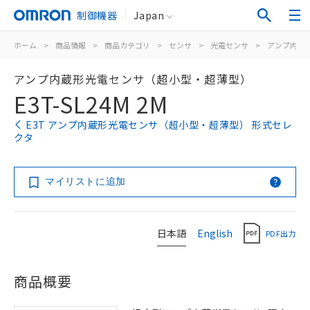
制御機器
Japan
ホーム
>
商品情報
>
商品カテゴリ
>
センサ
>
光電センサ
>
アンプ内蔵
アンプ内蔵形光電センサ（超小型・超薄型）
E3T-SL24M 2M
E3T アンプ内蔵形光電センサ（超小型・超薄型） 形式セレ
クタ
マイリストに追加
日本語
English
PDF出力
商品概要