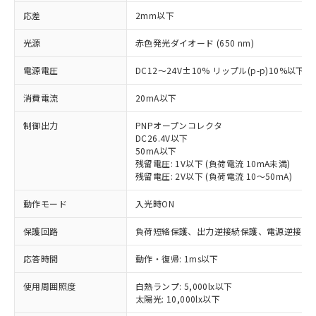
応差
2mm以下
光源
赤色発光ダイオード (650 nm)
電源電圧
DC12～24V±10% リップル(p-p)10%以下
消費電流
20mA以下
制御出力
PNPオープンコレクタ
DC26.4V以下
50mA以下
残留電圧: 1V以下 (負荷電流 10mA未満)
残留電圧: 2V以下 (負荷電流 10～50mA)
動作モード
入光時ON
保護回路
負荷短絡保護、出力逆接続保護、電源逆接続
応答時間
動作・復帰: 1ms以下
※1 対応状況
使用周囲照度
白熱ランプ: 5,000lx以下
対応済み：EU RoHS指令（10物質）の
太陽光: 10,000lx以下
非含有に対応した製品が提供可能な商品で