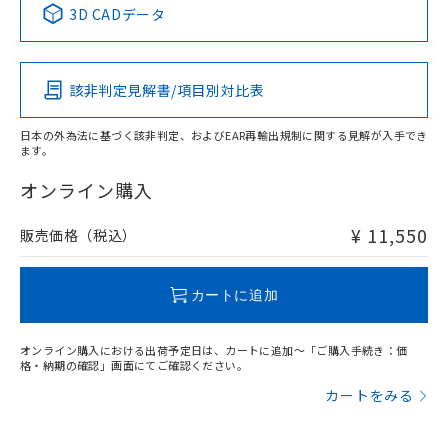
3D CADデータ
この製品の規格認証/適合状況ページへ
Pb
Hg
Cd
Cr(VI)
その他の認証はこちらのページからご検索ください
該非判定見解書/項目別対比表
X
O
O
O
日本の外為法に基づく該非判定、およびEAR再輸出規制に関する見解が入手でき
ます。
"対応済み"や非含有の記載がされた商品であっても、流通
在庫等で未対応品が混在する可能性があります。
オンライン購入
非含有品が必要な際は、弊社営業部門もしくは販売店へお
問い合わせください。
¥ 11,550
販売価格（税込）
この製品のRoHS/REACH対応状況ページへ
カートに追加
オンライン購入における出荷予定日は、カートに追加～「ご購入手続き：価
格・納期の確認」画面にてご確認ください。
カートをみる