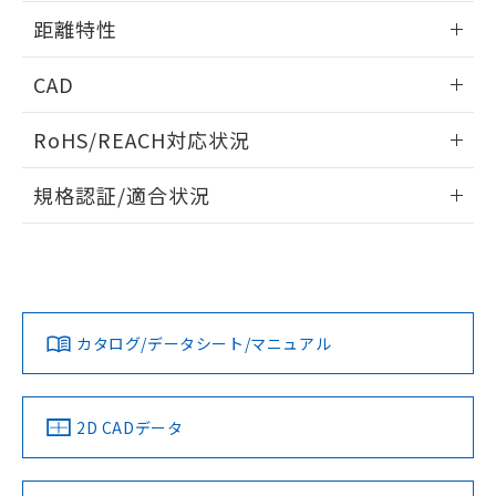
用者の範囲」に記載されている法人を
情報更新：2024/07/25
るもので、過去に遡って非含有を証明する
距離特性
指します。
ものではありません。
また、RoHS指令のフタル酸エステル類４
情報更新：2024/07/25
CAD
物質の対応では、対応完了までの期間は出
荷製品に未対応品が混在することから備考
受光出力-距離特性
ログイン/会員登録いただくと、CADデータをダウンロー
欄に対応日を記載しておりました。
RoHS/REACH対応状況
ドすることができます。
既に当社にて対応品への在庫切替を完了
情報更新：2026/7/29
していることから、特段のことがない限
規格認証/適合状況
り、2022年1月12日より割愛しておりま
ログイン/会員登録
す。
EU RoHS
注意事項・凡例
UL認証
CSA認証
CEマーキング
No
No
Yes
対応状況
対応予定月
※1
※2
ダウンロードデータをご利用いただく前に、以下を必ずお読
みください。
カタログ/データシート/マニュアル
対応済み
ソフトウェアの使用条件
LR型式承認
DNV型式承認
BV型式承認
KR型式承
（イギリス
（ノルウェー
（フランス
（韓国
船舶規格）
船舶規格）
船舶規格）
船舶規格
中国 RoHS
注意事項・凡例
2D CADデータ
No
No
No
No
中国 RoHS表
※1 ※2