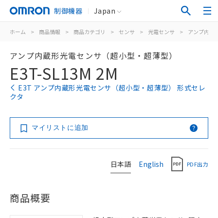
制御機器
Japan
ホーム
>
商品情報
>
商品カテゴリ
>
センサ
>
光電センサ
>
アンプ内蔵
アンプ内蔵形光電センサ（超小型・超薄型）
E3T-SL13M 2M
E3T アンプ内蔵形光電センサ（超小型・超薄型） 形式セレ
クタ
マイリストに追加
日本語
English
PDF出力
商品概要