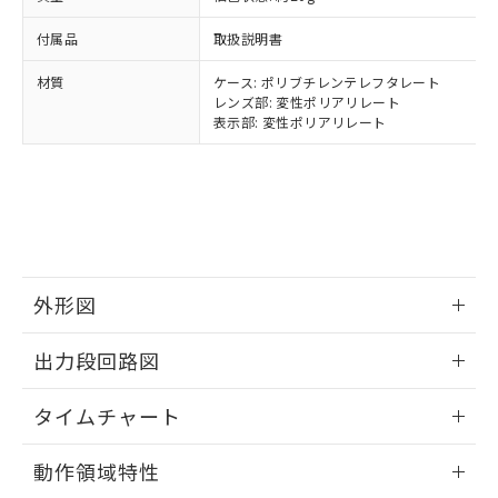
ルベンジル（BBP） 1000ppm以下、フタル酸ジブチル
全に破砕するなど、違法に輸出されな
DBP(フタル酸ジブチル) : 1000ppm、 DIBP(フタル酸ジ
様のお取引先、またはお客様担当のオ
（DBP） 1000ppm以下、フタル酸ジイソブチル
イソブチル) : 1000ppm、 BBP(フタル酸ブチルベンジ
△
一定数には満たないが在庫あり
いよう必要な手段を講じます。
ムロン制御機器販売店・当社販売員に
(DIBP) 1000ppm以下
ル) : 1000ppm、
付属品
取扱説明書
当社は貴社製品を、核兵器、ミサイ
但し、RoHS指令で産業用監視および制御機器に対する
DEHP(フタル酸ビス(2-エチルヘキシル)) : 1000ppm
ご相談ください。
適用除外項目は除く。
ル、化学兵器、生物兵器またはその他
－
在庫なし(最新の在庫状況につ
オムロン制御機器販売店や当社販売拠
材質
ケース: ポリブチレンテレフタレート
フタル酸エステル類の４物質については閾値を超える意
武器並びにこれらの製造装置等に一切
いては、お客様のお取引先、ま
図的な使用がないことを確認しています。
レンズ部: 変性ポリアリレート
点は「
販売ネットワーク
」をご確認
※2 環境保護使用期限
使用いたしません。
表示部: 変性ポリアリレート
たはお客様担当のオムロン制御
ください。
当社は、貴社製品を第三者に販売する
機器販売店・当社販売員にご確
在庫状況および標準価格結果を当社の
※2 対応予定月
「ｅ」：有害物質（10物質）のすべてが基
場合は、上記1、2および3の内容を当
認ください)
事前の承諾なく第三者に漏洩または開
準値以下であることを示します。
該第三者に通知します。また当社は、
示しないようお願いします。
部品在庫の切り替え状況などにより、予定
「10」：通常の使用状況下において有害物
販売先および販売に係わる関係者が違
マイパーツ機能（部品リスト作成サー
空
受注生産機種、また在庫状況の
月が前後することがあります。
質が外部に漏えいし、環境に深刻な影響を
法に輸出するおそれがある場合は、取
ビス）をご利用いただくには、I-Web
白
情報を公開していない機種
及ぼさない年数を意味します。
り引きをいたしません。
メンバーズにご登録されている必要が
「－」：未確認です。当社販売部門へお問
あります。
外形図
い合わせください。
お客様が当ウェブサイト上で当社にご
※3 非含有証明書ダウンロード
登録された部品リストについて、当社
情報更新：2024/07/25
出力段回路図
および当社の共同利用者が、当社の製
下記の非含有証明書をダウンロードするこ
品・サービスに関するお客様との取
とができます。
情報更新：2024/07/25
合意する
キャンセル
引・商談に必要な範囲で利用すること
タイムチャート
をご了承ください。
EU RoHS指令（10物質）の非含有証明書
※当社の共同利用者とは、
"個人情報
情報更新：2024/07/25
動作領域特性
51物質の非含有証明書（当社基準）
の共同利用に関して"
の「1.共同利
※本証明書は発行日時点で非含有を証明す