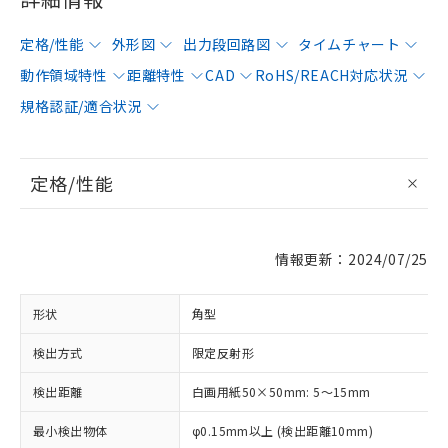
定格/性能
外形図
出力段回路図
タイムチャート
動作領域特性
距離特性
CAD
RoHS/REACH対応状況
規格認証/適合状況
定格/性能
情報更新：2024/07/25
形状
角型
検出方式
限定反射形
検出距離
白画用紙50×50mm: 5～15mm
最小検出物体
φ0.15mm以上 (検出距離10mm)