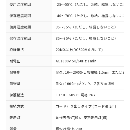
す。
使用温度範囲
-25～55℃（ただし、氷結、結露しないこと
対応予定：EU RoHS指令（10物質）の非含
ご利用条件
有に対応した製品に切り替える予定のある
保存温度範囲
-40～70℃（ただし、氷結、結露しないこと
商品です。
対応予定なし：EU RoHS指令（10物質）の
使用湿度範囲
35～85%（ただし、結露しないこと）
以下の条件をお読みいただき、同意のうえ
非含有に非対応の商品で、対応品を出す予
ご利用ください。
保存湿度範囲
35～95%（ただし、結露しないこと）
定はありません。
調査・確認中：EU RoHS指令（10物質）の
本サービスは、当社制御機器事業取扱
※1 中国RoHS○×表
絶縁抵抗
20MΩ以上(DC500Vメガにて)
非含有の対応状況を調査中または確認中の
商品の当社在庫状況および標準価格
商品です。
(税抜)を提供させていただくもので
耐電圧
AC1000V 50/60Hz 1min
「○」：最大均質材料含有率が中国RoHSの
非該当品：ライセンス料など無形物で、有
す。
基準値以下であることを示します。
害物質有無と関係のない商品です。
当社制御機器事業取扱商品の中には、
耐振動
耐久: 10～2000Hz 複振幅 1.5mm または300
「×」：最大均質材料含有率が中国RoHSの
仕入先様の事情により、非含有部品として
本サービスの対象外となる商品もある
基準値を超えていることを示します。
いたものが、含有品と判明した場合などや
当社は、これら貴社製品のうち、外国
2
耐衝撃
耐久: 1000m/s
X、Y、Z各方向 3回
ことをご了承ください。
「－」：未確認です。当社販売部門へお問
むを得ず変更することがあります。
為替および外国貿易法に定める商品
在庫状況および標準価格照会結果は、
い合わせください。
（以下｢規制貨物等」という）を輸出
保護構造
IEC: IEC60529 規格IP67
記載している更新日時点での社内デー
*EU RoHS指令（10物質）：
または国外への提供する場合は、日本
記
タに基づき作成されるものであり、閲
説明
鉛(Pb) 1000ppm以下、 水銀(Hg) 1000ppm以下、 カド
*中国RoHS10物質の基準値 (GB/T26572)：
接続方式
コード引き出しタイプ (コード長 2m)
国政府の輸出許可(または役務取引許
号
覧された時点での実際の在庫および標
ミウム(Cd) 100ppm以下、
Pb(鉛) :1000ppm、 Hg(水銀) : 1000ppm、 Cd(カドミウ
可)を取得するなどの必要な手続きを
六価クロム(Cr(Ⅵ)) 1000ppm以下、ポリ臭化ビフェニル
ム) : 100ppm、
準価格とは異なる場合があることをご
類(PBB) 1000ppm以下、ポリ臭化ジフェニルエーテル類
表示灯
動作表示灯(橙)、安定表示灯(緑)
Cr(Ⅵ)(六価クロム) : 1000ppm、 PBBs(ポリ臭化ビフェ
とります。
了承ください。
(PBDE) 1000ppm以下、フタル酸ビス(2-エチルヘキシ
○
一定数以上の在庫あり
ニル類) : 1000ppm、 PBDEs(ポリ臭化ジフェニルエーテ
当社は規制貨物を破棄する場合は、完
ル) (DEHP)(別名：DOP) 1000ppm以下、フタル酸ブチ
正式な納期状況および標準価格はお客
ル類) : 1000ppm、
質量
梱包状態: 約20g