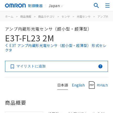
制御機器
Japan
ホーム
>
商品情報
>
商品カテゴリ
>
センサ
>
光電センサ
>
アンプ内蔵
アンプ内蔵形光電センサ（超小型・超薄型）
E3T-FL23 2M
E3T アンプ内蔵形光電センサ（超小型・超薄型） 形式セレ
クタ
マイリストに追加
日本語
English
PDF出力
商品概要