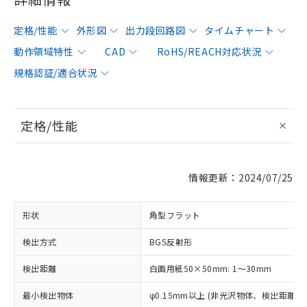
定格/性能
外形図
出力段回路図
タイムチャート
動作領域特性
CAD
RoHS/REACH対応状況
規格認証/適合状況
定格/性能
情報更新：2024/07/25
形状
角型フラット
検出方式
BGS反射形
検出距離
白画用紙50×50mm: 1～30mm
最小検出物体
φ0.15mm以上 (非光沢物体、検出距離10