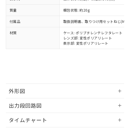
様のお取引先、またはお客様担当のオ
（DBP） 1000ppm以下、フタル酸ジイソブチル
イソブチル) : 1000ppm、 BBP(フタル酸ブチルベンジ
△
一定数には満たないが在庫あり
いよう必要な手段を講じます。
ムロン制御機器販売店・当社販売員に
(DIBP) 1000ppm以下
ル) : 1000ppm、
質量
梱包状態: 約20g
当社は貴社製品を、核兵器、ミサイ
但し、RoHS指令で産業用監視および制御機器に対する
DEHP(フタル酸ビス(2-エチルヘキシル)) : 1000ppm
ご相談ください。
適用除外項目は除く。
ル、化学兵器、生物兵器またはその他
－
在庫なし(最新の在庫状況につ
オムロン制御機器販売店や当社販売拠
フタル酸エステル類の４物質については閾値を超える意
付属品
取扱説明書、取りつけ用セットねじ(M2×
武器並びにこれらの製造装置等に一切
いては、お客様のお取引先、ま
図的な使用がないことを確認しています。
点は「
販売ネットワーク
」をご確認
※2 環境保護使用期限
使用いたしません。
たはお客様担当のオムロン制御
ください。
材質
ケース: ポリブチレンテレフタレート
当社は、貴社製品を第三者に販売する
機器販売店・当社販売員にご確
在庫状況および標準価格結果を当社の
レンズ部: 変性ポリアリレート
※2 対応予定月
「ｅ」：有害物質（10物質）のすべてが基
場合は、上記1、2および3の内容を当
認ください)
表示部: 変性ポリアリレート
事前の承諾なく第三者に漏洩または開
準値以下であることを示します。
該第三者に通知します。また当社は、
示しないようお願いします。
部品在庫の切り替え状況などにより、予定
「10」：通常の使用状況下において有害物
販売先および販売に係わる関係者が違
マイパーツ機能（部品リスト作成サー
空
受注生産機種、また在庫状況の
月が前後することがあります。
質が外部に漏えいし、環境に深刻な影響を
法に輸出するおそれがある場合は、取
ビス）をご利用いただくには、I-Web
白
情報を公開していない機種
及ぼさない年数を意味します。
り引きをいたしません。
メンバーズにご登録されている必要が
「－」：未確認です。当社販売部門へお問
あります。
い合わせください。
お客様が当ウェブサイト上で当社にご
※3 非含有証明書ダウンロード
登録された部品リストについて、当社
外形図
および当社の共同利用者が、当社の製
下記の非含有証明書をダウンロードするこ
品・サービスに関するお客様との取
情報更新：2024/07/25
とができます。
出力段回路図
合意する
キャンセル
引・商談に必要な範囲で利用すること
をご了承ください。
EU RoHS指令（10物質）の非含有証明書
情報更新：2024/07/25
※当社の共同利用者とは、
"個人情報
タイムチャート
51物質の非含有証明書（当社基準）
の共同利用に関して"
の「1.共同利
※本証明書は発行日時点で非含有を証明す
用者の範囲」に記載されている法人を