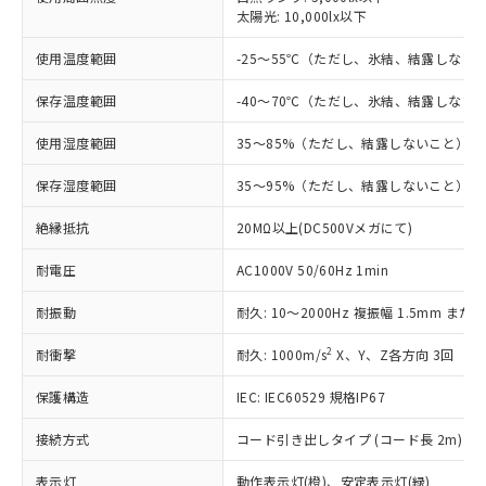
す。
太陽光: 10,000lx以下
対応予定：EU RoHS指令（10物質）の非含
ご利用条件
有に対応した製品に切り替える予定のある
使用温度範囲
-25～55℃（ただし、氷結、結露しない
商品です。
対応予定なし：EU RoHS指令（10物質）の
保存温度範囲
-40～70℃（ただし、氷結、結露しない
以下の条件をお読みいただき、同意のうえ
非含有に非対応の商品で、対応品を出す予
ご利用ください。
定はありません。
使用湿度範囲
35～85%（ただし、結露しないこと）
調査・確認中：EU RoHS指令（10物質）の
本サービスは、当社制御機器事業取扱
※1 中国RoHS○×表
非含有の対応状況を調査中または確認中の
保存湿度範囲
35～95%（ただし、結露しないこと）
商品の当社在庫状況および標準価格
商品です。
(税抜)を提供させていただくもので
「○」：最大均質材料含有率が中国RoHSの
絶縁抵抗
20MΩ以上(DC500Vメガにて)
非該当品：ライセンス料など無形物で、有
す。
基準値以下であることを示します。
害物質有無と関係のない商品です。
当社制御機器事業取扱商品の中には、
耐電圧
AC1000V 50/60Hz 1min
「×」：最大均質材料含有率が中国RoHSの
仕入先様の事情により、非含有部品として
本サービスの対象外となる商品もある
基準値を超えていることを示します。
いたものが、含有品と判明した場合などや
当社は、これら貴社製品のうち、外国
ことをご了承ください。
耐振動
耐久: 10～2000Hz 複振幅 1.5mm または
「－」：未確認です。当社販売部門へお問
むを得ず変更することがあります。
為替および外国貿易法に定める商品
在庫状況および標準価格照会結果は、
い合わせください。
（以下｢規制貨物等」という）を輸出
記載している更新日時点での社内デー
2
耐衝撃
耐久: 1000m/s
X、Y、Z各方向 3回
*EU RoHS指令（10物質）：
または国外への提供する場合は、日本
記
タに基づき作成されるものであり、閲
説明
鉛(Pb) 1000ppm以下、 水銀(Hg) 1000ppm以下、 カド
*中国RoHS10物質の基準値 (GB/T26572)：
国政府の輸出許可(または役務取引許
保護構造
IEC: IEC60529 規格IP67
号
覧された時点での実際の在庫および標
ミウム(Cd) 100ppm以下、
Pb(鉛) :1000ppm、 Hg(水銀) : 1000ppm、 Cd(カドミウ
可)を取得するなどの必要な手続きを
六価クロム(Cr(Ⅵ)) 1000ppm以下、ポリ臭化ビフェニル
ム) : 100ppm、
準価格とは異なる場合があることをご
類(PBB) 1000ppm以下、ポリ臭化ジフェニルエーテル類
Cr(Ⅵ)(六価クロム) : 1000ppm、 PBBs(ポリ臭化ビフェ
とります。
接続方式
コード引き出しタイプ (コード長 2m)
了承ください。
(PBDE) 1000ppm以下、フタル酸ビス(2-エチルヘキシ
○
一定数以上の在庫あり
ニル類) : 1000ppm、 PBDEs(ポリ臭化ジフェニルエーテ
当社は規制貨物を破棄する場合は、完
ル) (DEHP)(別名：DOP) 1000ppm以下、フタル酸ブチ
正式な納期状況および標準価格はお客
ル類) : 1000ppm、
表示灯
ルベンジル（BBP） 1000ppm以下、フタル酸ジブチル
動作表示灯(橙)、安定表示灯(緑)
全に破砕するなど、違法に輸出されな
DBP(フタル酸ジブチル) : 1000ppm、 DIBP(フタル酸ジ