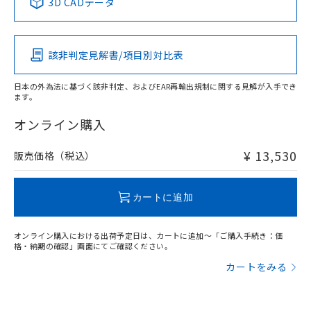
3D CADデータ
この製品の規格認証/適合状況ページへ
Pb
Hg
Cd
Cr(VI)
その他の認証はこちらのページからご検索ください
該非判定見解書/項目別対比表
X
O
O
O
日本の外為法に基づく該非判定、およびEAR再輸出規制に関する見解が入手でき
ます。
"対応済み"や非含有の記載がされた商品であっても、流通
在庫等で未対応品が混在する可能性があります。
オンライン購入
非含有品が必要な際は、弊社営業部門もしくは販売店へお
問い合わせください。
¥ 13,530
販売価格（税込）
この製品のRoHS/REACH対応状況ページへ
カートに追加
オンライン購入における出荷予定日は、カートに追加～「ご購入手続き：価
格・納期の確認」画面にてご確認ください。
カートをみる