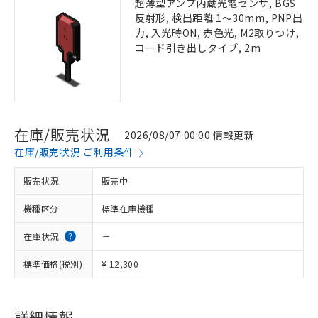
超薄型アンプ内蔵光電センサ, BGS
反射形, 検出距離 1～30mm, PNP出
力, 入光時ON, 赤色光, M2取りつけ,
コード引き出しタイプ, 2m
在庫/販売状況
2026/08/07 00:00 情報更新
在庫/販売状況 ご利用条件
販売状況
販売中
機種区分
標準在庫機種
在庫状況
－
標準価格(税別)
¥ 12,300
詳細情報