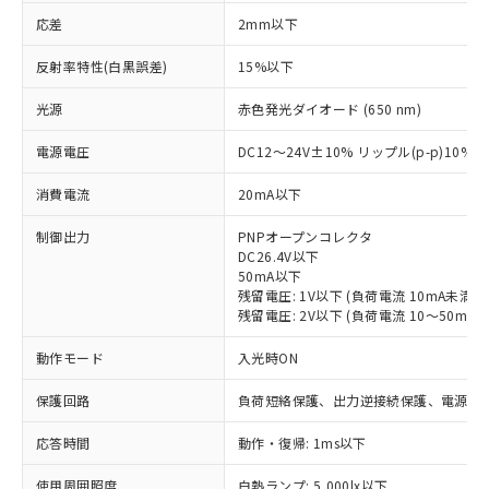
応差
2mm以下
反射率特性(白黒誤差)
15%以下
光源
赤色発光ダイオード (650 nm)
電源電圧
DC12～24V±10% リップル(p-p)10%
消費電流
20mA以下
制御出力
PNPオープンコレクタ
DC26.4V以下
50mA以下
残留電圧: 1V以下 (負荷電流 10mA未満)
残留電圧: 2V以下 (負荷電流 10～50mA)
動作モード
入光時ON
※1 対応状況
保護回路
負荷短絡保護、出力逆接続保護、電源逆
応答時間
動作・復帰: 1ms以下
対応済み：EU RoHS指令（10物質）の
非含有に対応した製品が提供可能な商品で
使用周囲照度
白熱ランプ: 5,000lx以下