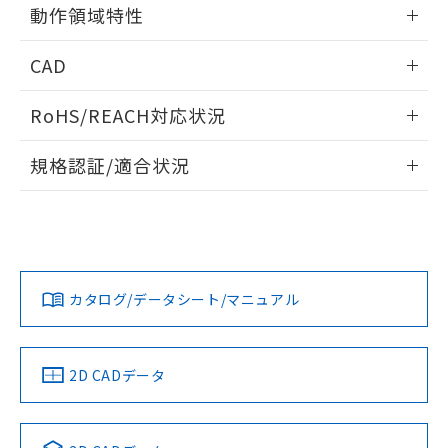
情報更新：2024/07/25
るもので、過去に遡って非含有を証明する
動作領域特性
指します。
ものではありません。
情報更新：2024/07/25
また、RoHS指令のフタル酸エステル類４
CAD
物質の対応では、対応完了までの期間は出
荷製品に未対応品が混在することから備考
ログイン/会員登録いただくと、CADデータをダウンロー
RoHS/REACH対応状況
欄に対応日を記載しておりました。
ドすることができます。
既に当社にて対応品への在庫切替を完了
情報更新：2026/7/29
していることから、特段のことがない限
規格認証/適合状況
り、2022年1月12日より割愛しておりま
ログイン/会員登録
EU RoHS
注意事項・凡例
す。
UL認証
CSA認証
CEマーキング
No
No
Yes
対応状況
対応予定月
※1
※2
ダウンロードデータをご利用いただく前に、以下を必ずお読
みください。
カタログ/データシート/マニュアル
対応済み
ソフトウェアの使用条件
LR型式承認
DNV型式承認
BV型式承認
KR型式承
（イギリス
（ノルウェー
（フランス
（韓国
船舶規格）
船舶規格）
船舶規格）
船舶規格
中国 RoHS
注意事項・凡例
2D CADデータ
No
No
No
No
中国 RoHS表
※1 ※2