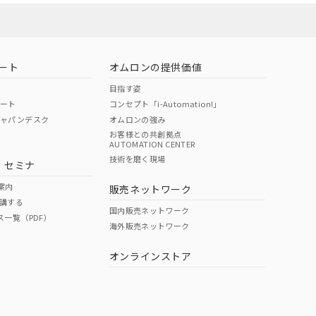
ート
オムロンの提供価値
目指す姿
ポート
コンセプト「i-Automation!」
ジャパンデスク
オムロンの強み
お客様との共創拠点
AUTOMATION CENTER
DIBP
BBP
DEHP
環境保護
技術を磨く現場
・セミナ
状況ページへ
使用期限
検索ください
案内
販売ネットワーク
講する
O
O
O
10
国内販売ネットワーク
ス一覧（PDF）
海外販売ネットワーク
オンラインストア
状況ページへ