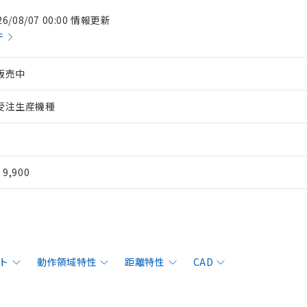
26/08/07 00:00 情報更新
件
販売中
受注生産機種
¥ 9,900
ト
動作領域特性
距離特性
CAD