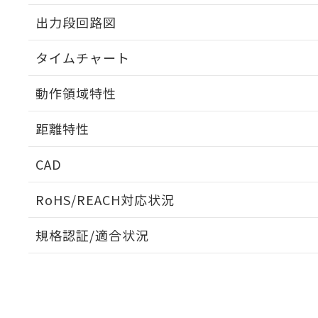
出力段回路図
タイムチャート
動作領域特性
距離特性
CAD
受光出力-距離特性
ログイン/会員登録いただくと、CADデータをダウンロ
RoHS/REACH対応状況
規格認証/適合状況
EU RoHS
注意事項・凡例
UL認証
CSA認証
CEマーキング
ダウンロードデータをご利用いただく前に、以下を必ずお読
No
No
Yes
対応状況
対応予定月
※1
※2
ソフトウェアの使用条件