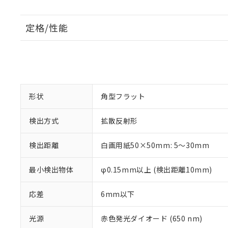
定格/性能
形状
角型フラット
検出方式
拡散反射形
検出距離
白画用紙50×50mm: 5～30mm
最小検出物体
φ0.15mm以上 (検出距離10mm)
応差
6mm以下
光源
赤色発光ダイオード (650 nm)