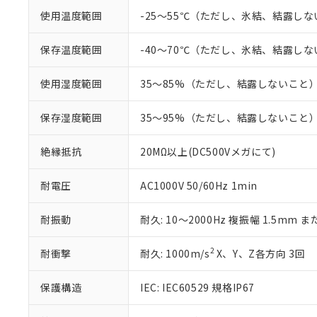
記
説明
六価クロム(Cr(Ⅵ)) 1
当社制御機器
などの必要な
使用温度範囲
-25～55℃（ただし、氷結、結露し
フタル酸ビス(2-エチルヘ
号
*中国RoHS10物質の基準値 
ル（DBP） 1000ppm
在庫状況およ
当社は規制貨
Pb(鉛) :1000ppm、 Hg
但し、RoHS指令で産
のであり、閲
ます。
Cr(Ⅵ)(六価クロム) : 
フタル酸エステル類の４
保存温度範囲
-40～70℃（ただし、氷結、結露し
○
一定数以
DBP(フタル酸ジブチル) :
い。
当社は貴社製
DEHP(フタル酸ビス(2-エ
正式な納期状
置等に一切使
使用湿度範囲
35～85%（ただし、結露しないこと
当社販売員に
※2 対応予定月
△
一定数に
当社は、貴社
オムロン制御
また当社は、
※2 環境保護使
在庫状況およ
保存湿度範囲
35～95%（ただし、結露しないこと
部品在庫の切り替
たしません。
－
在庫なし
す。
「ｅ」：有害物質
機器販売
マイパーツ機
「10」：通常の
絶縁抵抗
20MΩ以上(DC500Vメガにて)
ている必要が
味します。
空
受注生産
お客様が当ウ
※3 非含有証明
「－」：未確認で
耐電圧
AC1000V 50/60Hz 1min
白
が、当社の製
さい。
下記の非含有証明
耐振動
耐久: 10～2000Hz 複振幅 1.5mm ま
※当社の共同
いる法人を指
EU RoHS指令（
51物質の非含有証
2
耐衝撃
耐久: 1000m/s
X、Y、Z各方向 3回
※本証明書は発行
また、RoHS指
保護構造
IEC: IEC60529 規格IP67
混在することから
既に当社にて対応