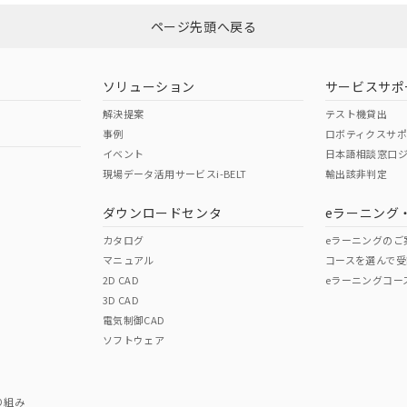
ページ先頭へ戻る
ダウンロードはこちら
型式承認
NK型式承認
ABS型式承認
韓国
（日本
（アメリカ
ソリューション
サービスサポ
舶規格）
船舶規格）
船舶規格）
解決提案
テスト機貸出
事例
ロボティクスサ
No
No
イベント
日本語相談窓口
現場データ活用サービスi-BELT
輸出該非判定
I)
PBBs
PBDEs
DBP
ダウンロードセンタ
eラーニング
この製品の規格認証/適合
その他の認証はこちらのページからご
カタログ
eラーニングのご
マニュアル
コースを選んで受
O
O
O
2D CAD
eラーニングコー
3D CAD
電気制御CAD
在庫等で未対応品が混在する可能性があります。
ソフトウェア
問い合わせください。
この製品のRoHS/REACH対応
り組み