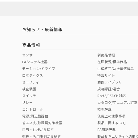
対応済み
LR型式承認
DNV型式承認
BV型式承認
KR
（イギリス
（ノルウェー
（フランス
（
お知らせ・最新情報
中国 RoHS
注意事項・凡例
船舶規格）
船舶規格）
船舶規格）
船
商品情報
No
No
No
No
中国 RoHS表
※1 ※2
センサ
新商品情報
FAシステム機器
在庫状況/標準価格
Pb
Hg
Cd
Cr(V
モーション/ドライブ
生産終了品/推奨代替品
ロボティクス
特設サイト
セーフティ
動画ライブラリ
検査装置
規格認証/適合
X
O
O
O
スイッチ
RoHS/REACH対応
リレー
カタログ/マニュアル訂正
コントロール
技術解説
"対応済み"や非含有の記載がされた商品であっても、流通
電源/周辺機器他
使用上の注意事項
非含有品が必要な際は、弊社営業部門もしくは販売店へお
省エネ支援/環境対策機器
製品に関するFAQ
目的・仕様から探す
FA用語辞典
改善・活用事例から探す
製品セキュリティへの取