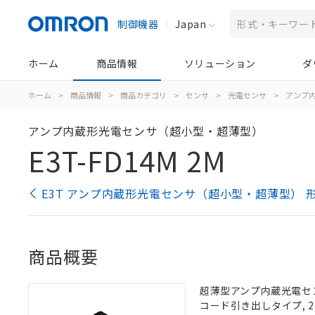
制御機器
Japan
ホーム
商品情報
ソリューション
ダ
ホーム
>
商品情報
>
商品カテゴリ
>
センサ
>
光電センサ
>
アンプ
アンプ内蔵形光電センサ（超小型・超薄型）
E3T-FD14M 2M
E3T アンプ内蔵形光電センサ（超小型・超薄型） 
商品概要
超薄型アンプ内蔵光電センサ,
コード引き出しタイプ, 