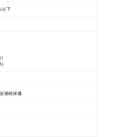
0%以下
)
A)
 RoHS指令（10物質）の非含有に対応した製品が提供可能な商品です
oHS指令（10物質）の非含有に対応した製品に切り替える予定のある
 RoHS指令（10物質）の非含有に非対応の商品で、対応品を出す予
逆接続保護
 RoHS指令（10物質）の非含有の対応状況を調査中または確認中の
ンス料など無形物で、有害物質有無と関係のない商品です。
○×表
より、非含有部品としていたものが、含有品と判明した場合などやむ
みいただき、同意のうえご利用ください。
材料含有率が中国RoHSの基準値以下であることを示します。
材料含有率が中国RoHSの基準値を超えていることを示します。
、当社制御機器事業取扱商品の当社在庫状況および標準価格(税抜)
ら貴社製品のうち、外国為替および外国貿易法に定める商品（以下｢
質）：
す。当社販売部門へお問い合わせください。
 水銀(Hg) 1000ppm以下、 カドミウム(Cd) 100ppm以下、
たは国外への提供する場合は、日本国政府の輸出許可(または役務取