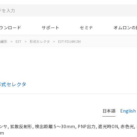
ウンロード
サポート
セミナ
オムロンの
内蔵形
>
E3T
>
形式セレクタ
>
E3T-FD14M 2M
形式セレクタ
日本語
English
 拡散反射形, 検出距離 5～30mm, PNP出力, 遮光時ON, 赤色光,
2m