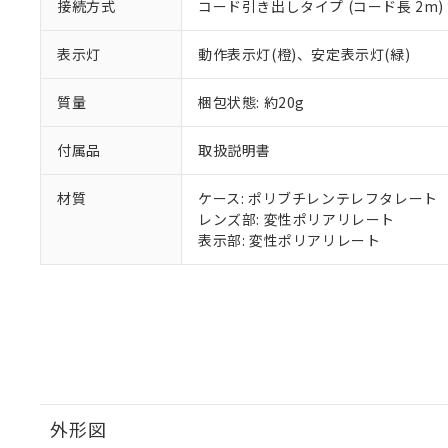
接続方式
コード引き出しタイプ (コード長 2m)
り割愛しておりま
表示灯
動作表示灯(橙)、安定表示灯(緑)
質量
梱包状態: 約20g
付属品
取扱説明書
材質
ケース: ポリブチレンテレフタレート
レンズ部: 変性ポリアリレート
表示部: 変性ポリアリレート
外形図