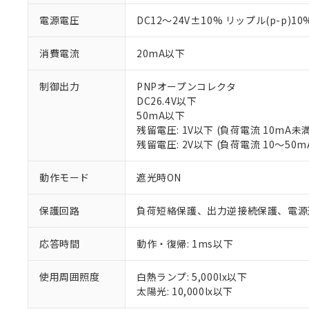
電源電圧
DC12～24V±10% リップル(p-p)1
消費電流
20mA以下
制御出力
PNPオープンコレクタ
DC26.4V以下
50mA以下
残留電圧: 1V以下 (負荷電流 10mA未満
残留電圧: 2V以下 (負荷電流 10～50m
※1 対応状況
対応済み：EU
動作モード
遮光時ON
対応予定：EU R
対応予定なし：EU
保護回路
負荷短絡保護、出力逆接続保護、電源
調査・確認中：EU
ご利用条件
非該当品：ライセ
※1 中国RoHS
応答時間
動作・復帰: 1ms以下
仕入先様の事情に
があります。
以下の条件をお読
「○」：最大均質
使用周囲照度
白熱ランプ: 5,000lx以下
「×」：最大均質
太陽光: 10,000lx以下
本サービスは
当社は、これ
*EU RoHS指令（10物
「－」：未確認で
鉛(Pb) 1000ppm以下、
くものです。
う）を輸出ま