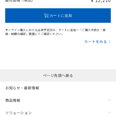
¥ 12,210
販売価格（税込）
欄に対応日を記載しておりました。
既に当社にて対応品への在庫切替を完了
していることから、特段のことがない限
カートに追加
り、2022年1月12日より割愛しておりま
す。
オンライン購入における出荷予定日は、カートに追加～「ご購入手続き：価
格・納期の確認」画面にてご確認ください。
カートをみる
ページ先頭へ戻る
お知らせ・最新情報
商品情報
ソリューション