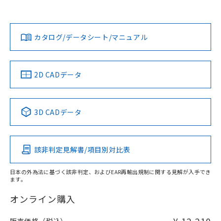
当社は、貴社製品を第三者に販売する
機器販売店・当社販売員にご確
在庫状況および標準価格結果を当社の
※2 対応予定月
「ｅ」：有害物質（10物質）のすべてが基
場合は、上記1、2および3の内容を当
認ください)
事前の承諾なく第三者に漏洩または開
準値以下であることを示します。
該第三者に通知します。また当社は、
示しないようお願いします。
部品在庫の切り替え状況などにより、予定
「10」：通常の使用状況下において有害物
カタログ/データシート/マニュアル
販売先および販売に係わる関係者が違
マイパーツ機能（部品リスト作成サー
空
受注生産機種、また在庫状況の
月が前後することがあります。
質が外部に漏えいし、環境に深刻な影響を
法に輸出するおそれがある場合は、取
ビス）をご利用いただくには、I-Web
白
情報を公開していない機種
及ぼさない年数を意味します。
り引きをいたしません。
メンバーズにご登録されている必要が
「－」：未確認です。当社販売部門へお問
あります。
2D CADデータ
い合わせください。
お客様が当ウェブサイト上で当社にご
※3 非含有証明書ダウンロード
登録された部品リストについて、当社
および当社の共同利用者が、当社の製
下記の非含有証明書をダウンロードするこ
3D CADデータ
品・サービスに関するお客様との取
とができます。
合意する
キャンセル
引・商談に必要な範囲で利用すること
をご了承ください。
EU RoHS指令（10物質）の非含有証明書
※当社の共同利用者とは、
"個人情報
該非判定見解書/項目別対比表
51物質の非含有証明書（当社基準）
の共同利用に関して"
の「1.共同利
※本証明書は発行日時点で非含有を証明す
用者の範囲」に記載されている法人を
るもので、過去に遡って非含有を証明する
日本の外為法に基づく該非判定、およびEAR再輸出規制に関する見解が入手でき
指します。
ます。
ものではありません。
また、RoHS指令のフタル酸エステル類４
オンライン購入
物質の対応では、対応完了までの期間は出
荷製品に未対応品が混在することから備考