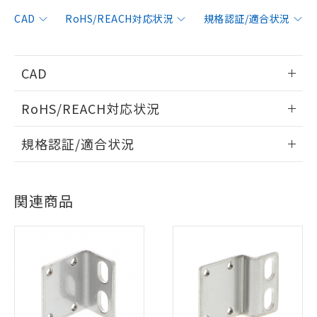
CAD
RoHS/REACH対応状況
規格認証/適合状況
CAD
情報更新：2006/4/1
RoHS/REACH対応状況
ログイン/会員登録いただくと、CADデータをダウンロー
情報更新：2026/7/29
規格認証/適合状況
ドすることができます。
EU RoHS
注意事項・凡例
UL認証
CSA認証
CEマーキング
※1 対応状況
ログイン/会員登録
関連商品
No
No
Yes
対応済み：EU RoHS指令（10物質）の
対応状況
対応予定月
※1
※2
非含有に対応した製品が提供可能な商品で
す。
対応済み
ダウンロードデータをご利用いただく前に、以下を必ずお読
対応予定：EU RoHS指令（10物質）の非含
LR型式承認
DNV型式承認
BV型式承認
KR型式承
ご利用条件
みください。
有に対応した製品に切り替える予定のある
（イギリス
（ノルウェー
（フランス
（韓国
ソフトウェアの使用条件
商品です。
船舶規格）
船舶規格）
船舶規格）
船舶規格
中国 RoHS
注意事項・凡例
対応予定なし：EU RoHS指令（10物質）の
以下の条件をお読みいただき、同意のうえ
非含有に非対応の商品で、対応品を出す予
No
No
No
No