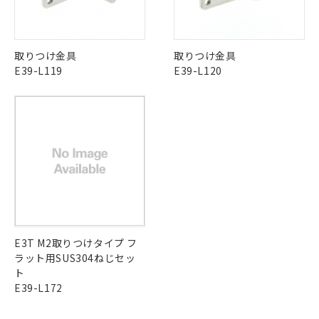
ご利用ください。
定はありません。
中国 RoHS表
※1 ※2
調査・確認中：EU RoHS指令（10物質）の
本サービスは、当社制御機器事業取扱
※1 中国RoHS○×表
非含有の対応状況を調査中または確認中の
この製品の規格認証/適合状況ページへ
Pb
Hg
Cd
Cr(VI)
商品の当社在庫状況および標準価格
取りつけ金具
取りつけ金具
商品です。
その他の認証はこちらのページからご検索ください
(税抜)を提供させていただくもので
「○」：最大均質材料含有率が中国RoHSの
E39-L119
E39-L120
非該当品：ライセンス料など無形物で、有
す。
基準値以下であることを示します。
害物質有無と関係のない商品です。
X
O
O
O
当社制御機器事業取扱商品の中には、
「×」：最大均質材料含有率が中国RoHSの
仕入先様の事情により、非含有部品として
本サービスの対象外となる商品もある
基準値を超えていることを示します。
いたものが、含有品と判明した場合などや
当社は、これら貴社製品のうち、外国
ことをご了承ください。
「－」：未確認です。当社販売部門へお問
むを得ず変更することがあります。
為替および外国貿易法に定める商品
"対応済み"や非含有の記載がされた商品であっても、流通
在庫状況および標準価格照会結果は、
い合わせください。
（以下｢規制貨物等」という）を輸出
在庫等で未対応品が混在する可能性があります。
記載している更新日時点での社内デー
*EU RoHS指令（10物質）：
または国外への提供する場合は、日本
非含有品が必要な際は、弊社営業部門もしくは販売店へお
記
タに基づき作成されるものであり、閲
説明
鉛(Pb) 1000ppm以下、 水銀(Hg) 1000ppm以下、 カド
*中国RoHS10物質の基準値 (GB/T26572)：
国政府の輸出許可(または役務取引許
問い合わせください。
号
覧された時点での実際の在庫および標
ミウム(Cd) 100ppm以下、
Pb(鉛) :1000ppm、 Hg(水銀) : 1000ppm、 Cd(カドミウ
可)を取得するなどの必要な手続きを
六価クロム(Cr(Ⅵ)) 1000ppm以下、ポリ臭化ビフェニル
ム) : 100ppm、
準価格とは異なる場合があることをご
類(PBB) 1000ppm以下、ポリ臭化ジフェニルエーテル類
Cr(Ⅵ)(六価クロム) : 1000ppm、 PBBs(ポリ臭化ビフェ
とります。
了承ください。
(PBDE) 1000ppm以下、フタル酸ビス(2-エチルヘキシ
○
一定数以上の在庫あり
ニル類) : 1000ppm、 PBDEs(ポリ臭化ジフェニルエーテ
この製品のRoHS/REACH対応状況ページへ
当社は規制貨物を破棄する場合は、完
ル) (DEHP)(別名：DOP) 1000ppm以下、フタル酸ブチ
正式な納期状況および標準価格はお客
ル類) : 1000ppm、
ルベンジル（BBP） 1000ppm以下、フタル酸ジブチル
全に破砕するなど、違法に輸出されな
DBP(フタル酸ジブチル) : 1000ppm、 DIBP(フタル酸ジ
E3T M2取りつけタイプ フ
様のお取引先、またはお客様担当のオ
（DBP） 1000ppm以下、フタル酸ジイソブチル
イソブチル) : 1000ppm、 BBP(フタル酸ブチルベンジ
△
一定数には満たないが在庫あり
いよう必要な手段を講じます。
ラット用SUS304ねじセッ
ムロン制御機器販売店・当社販売員に
(DIBP) 1000ppm以下
ル) : 1000ppm、
当社は貴社製品を、核兵器、ミサイ
但し、RoHS指令で産業用監視および制御機器に対する
DEHP(フタル酸ビス(2-エチルヘキシル)) : 1000ppm
ト
ご相談ください。
適用除外項目は除く。
ル、化学兵器、生物兵器またはその他
－
在庫なし(最新の在庫状況につ
E39-L172
オムロン制御機器販売店や当社販売拠
フタル酸エステル類の４物質については閾値を超える意
武器並びにこれらの製造装置等に一切
いては、お客様のお取引先、ま
図的な使用がないことを確認しています。
点は「
販売ネットワーク
」をご確認
※2 環境保護使用期限
使用いたしません。
たはお客様担当のオムロン制御
ください。