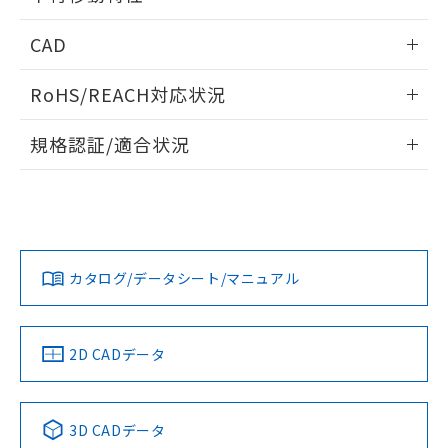
るもので、過去に遡って非含有を証明する
指します。
ものではありません。
情報更新：2024/07/25
CAD
また、RoHS指令のフタル酸エステル類４
物質の対応では、対応完了までの期間は出
ログイン/会員登録いただくと、CADデータをダウンロー
荷製品に未対応品が混在することから備考
RoHS/REACH対応状況
ドすることができます。
欄に対応日を記載しておりました。
既に当社にて対応品への在庫切替を完了
情報更新：2026/7/29
規格認証/適合状況
していることから、特段のことがない限
り、2022年1月12日より割愛しておりま
ログイン/会員登録
EU RoHS
注意事項・凡例
す。
UL認証
CSA認証
CEマーキング
No
No
Yes
対応状況
対応予定月
※1
※2
ダウンロードデータをご利用いただく前に、以下を必ずお読
みください。
カタログ/データシート/マニュアル
対応済み
ソフトウェアの使用条件
LR型式承認
DNV型式承認
BV型式承認
KR型式承
（イギリス
（ノルウェー
（フランス
（韓国
船舶規格）
船舶規格）
船舶規格）
船舶規格
中国 RoHS
注意事項・凡例
2D CADデータ
No
No
No
No
中国 RoHS表
※1 ※2
3D CADデータ