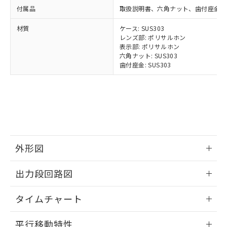
イソブチル) : 1000ppm、 BBP(フタル酸ブチルベンジ
△
一定数には満たないが在庫あり
いよう必要な手段を講じます。
ムロン制御機器販売店・当社販売員に
(DIBP) 1000ppm以下
付属品
取扱説明書、六角ナット、歯付座金
ル) : 1000ppm、
当社は貴社製品を、核兵器、ミサイ
但し、RoHS指令で産業用監視および制御機器に対する
DEHP(フタル酸ビス(2-エチルヘキシル)) : 1000ppm
ご相談ください。
適用除外項目は除く。
ル、化学兵器、生物兵器またはその他
－
在庫なし(最新の在庫状況につ
材質
ケース: SUS303
オムロン制御機器販売店や当社販売拠
フタル酸エステル類の４物質については閾値を超える意
武器並びにこれらの製造装置等に一切
レンズ部: ポリサルホン
いては、お客様のお取引先、ま
図的な使用がないことを確認しています。
点は「
販売ネットワーク
」をご確認
※2 環境保護使用期限
表示部: ポリサルホン
使用いたしません。
たはお客様担当のオムロン制御
ください。
六角ナット: SUS303
当社は、貴社製品を第三者に販売する
機器販売店・当社販売員にご確
在庫状況および標準価格結果を当社の
歯付座金: SUS303
※2 対応予定月
「ｅ」：有害物質（10物質）のすべてが基
場合は、上記1、2および3の内容を当
認ください)
事前の承諾なく第三者に漏洩または開
準値以下であることを示します。
該第三者に通知します。また当社は、
示しないようお願いします。
部品在庫の切り替え状況などにより、予定
「10」：通常の使用状況下において有害物
販売先および販売に係わる関係者が違
マイパーツ機能（部品リスト作成サー
空
受注生産機種、また在庫状況の
月が前後することがあります。
質が外部に漏えいし、環境に深刻な影響を
法に輸出するおそれがある場合は、取
ビス）をご利用いただくには、I-Web
白
情報を公開していない機種
及ぼさない年数を意味します。
り引きをいたしません。
メンバーズにご登録されている必要が
「－」：未確認です。当社販売部門へお問
あります。
い合わせください。
お客様が当ウェブサイト上で当社にご
※3 非含有証明書ダウンロード
登録された部品リストについて、当社
外形図
および当社の共同利用者が、当社の製
下記の非含有証明書をダウンロードするこ
情報更新：2024/07/25
品・サービスに関するお客様との取
出力段回路図
とができます。
合意する
キャンセル
引・商談に必要な範囲で利用すること
をご了承ください。
情報更新：2024/07/25
EU RoHS指令（10物質）の非含有証明書
タイムチャート
※当社の共同利用者とは、
"個人情報
51物質の非含有証明書（当社基準）
の共同利用に関して"
の「1.共同利
※本証明書は発行日時点で非含有を証明す
情報更新：2024/07/25
用者の範囲」に記載されている法人を
平行移動特性