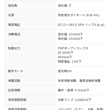
指向角
受光器: 2°
光源
赤色発光ダイオード (630 nm)
電源電圧
DC12～24V±10% リップル(p-p)1
消費電流
投光器: 15mA以下
受光器: 15mA以下
制御出力
PNPオープンコレクタ
DC30V以下
80mA以下
残留電圧: 1V以下
動作モード
遮光時ON
保護回路
負荷短絡保護、電源逆接続保護
※1 対応状況
応答時間
動作・復帰: 0.5ms以下
対応済み：EU RoHS指令（10物質）の
使用周囲照度
白熱ランプ: 3,000lx以下
非含有に対応した製品が提供可能な商品で
す。
使用温度範囲
-25～55℃（ただし、氷結、結露し