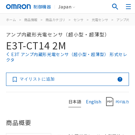
制御機器
Japan
ホーム
>
商品情報
>
商品カテゴリ
>
センサ
>
光電センサ
>
アンプ内蔵
アンプ内蔵形光電センサ（超小型・超薄型）
E3T-CT14 2M
E3T アンプ内蔵形光電センサ（超小型・超薄型） 形式セレ
クタ
マイリストに追加
日本語
English
PDF出力
商品概要