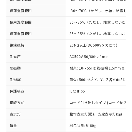
対応予定：EU RoHS指令（10物質）の非含
ご利用条件
有に対応した製品に切り替える予定のある
保存温度範囲
-30～70℃（ただし、氷結、結露し
商品です。
対応予定なし：EU RoHS指令（10物質）の
使用湿度範囲
35～85%（ただし、結露しないこと
以下の条件をお読みいただき、同意のうえ
非含有に非対応の商品で、対応品を出す予
ご利用ください。
保存湿度範囲
35～85%（ただし、結露しないこと
定はありません。
調査・確認中：EU RoHS指令（10物質）の
本サービスは、当社制御機器事業取扱
絶縁抵抗
20MΩ以上(DC500Vメガにて)
※1 中国RoHS○×表
非含有の対応状況を調査中または確認中の
商品の当社在庫状況および標準価格
商品です。
(税抜)を提供させていただくもので
耐電圧
AC500V 50/60Hz 1min
「○」：最大均質材料含有率が中国RoHSの
非該当品：ライセンス料など無形物で、有
す。
基準値以下であることを示します。
害物質有無と関係のない商品です。
耐振動
耐久: 10～55Hz 複振幅 1.5mm X、
当社制御機器事業取扱商品の中には、
「×」：最大均質材料含有率が中国RoHSの
仕入先様の事情により、非含有部品として
本サービスの対象外となる商品もある
基準値を超えていることを示します。
いたものが、含有品と判明した場合などや
当社は、これら貴社製品のうち、外国
2
耐衝撃
耐久: 500m/s
X、Y、Z各方向 3回
ことをご了承ください。
「－」：未確認です。当社販売部門へお問
むを得ず変更することがあります。
為替および外国貿易法に定める商品
在庫状況および標準価格照会結果は、
い合わせください。
保護構造
IEC: IP65
（以下｢規制貨物等」という）を輸出
記載している更新日時点での社内デー
*EU RoHS指令（10物質）：
または国外への提供する場合は、日本
記
タに基づき作成されるものであり、閲
説明
鉛(Pb) 1000ppm以下、 水銀(Hg) 1000ppm以下、 カド
*中国RoHS10物質の基準値 (GB/T26572)：
接続方式
コード引き出しタイプ (コード長 2m)
国政府の輸出許可(または役務取引許
号
覧された時点での実際の在庫および標
ミウム(Cd) 100ppm以下、
Pb(鉛) :1000ppm、 Hg(水銀) : 1000ppm、 Cd(カドミウ
可)を取得するなどの必要な手続きを
六価クロム(Cr(Ⅵ)) 1000ppm以下、ポリ臭化ビフェニル
ム) : 100ppm、
準価格とは異なる場合があることをご
表示灯
動作表示灯(橙)、安定表示灯(緑)
類(PBB) 1000ppm以下、ポリ臭化ジフェニルエーテル類
Cr(Ⅵ)(六価クロム) : 1000ppm、 PBBs(ポリ臭化ビフェ
とります。
了承ください。
(PBDE) 1000ppm以下、フタル酸ビス(2-エチルヘキシ
○
一定数以上の在庫あり
ニル類) : 1000ppm、 PBDEs(ポリ臭化ジフェニルエーテ
当社は規制貨物を破棄する場合は、完
ル) (DEHP)(別名：DOP) 1000ppm以下、フタル酸ブチ
正式な納期状況および標準価格はお客
ル類) : 1000ppm、
質量
梱包状態: 約60g
ルベンジル（BBP） 1000ppm以下、フタル酸ジブチル
全に破砕するなど、違法に輸出されな
DBP(フタル酸ジブチル) : 1000ppm、 DIBP(フタル酸ジ
様のお取引先、またはお客様担当のオ
（DBP） 1000ppm以下、フタル酸ジイソブチル