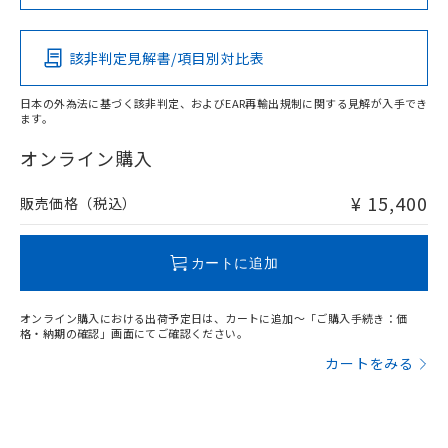
この製品の規格認証/適合状況ページへ
Pb
Hg
Cd
Cr(VI)
その他の認証はこちらのページからご検索ください
該非判定見解書/項目別対比表
X
O
O
O
日本の外為法に基づく該非判定、およびEAR再輸出規制に関する見解が入手でき
ます。
"対応済み"や非含有の記載がされた商品であっても、流通
在庫等で未対応品が混在する可能性があります。
オンライン購入
非含有品が必要な際は、弊社営業部門もしくは販売店へお
問い合わせください。
¥ 15,400
販売価格（税込）
この製品のRoHS/REACH対応状況ページへ
カートに追加
オンライン購入における出荷予定日は、カートに追加～「ご購入手続き：価
格・納期の確認」画面にてご確認ください。
カートをみる