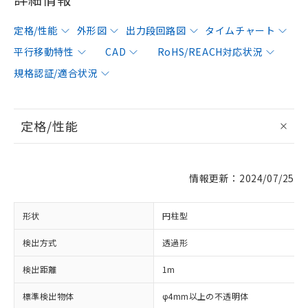
定格/性能
外形図
出力段回路図
タイムチャート
平行移動特性
CAD
RoHS/REACH対応状況
規格認証/適合状況
定格/性能
情報更新：2024/07/25
形状
円柱型
検出方式
透過形
検出距離
1m
標準検出物体
φ4mm以上の不透明体