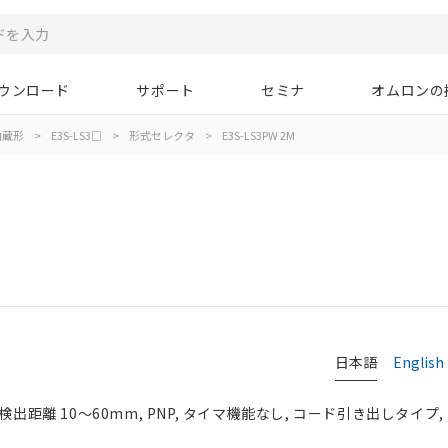
ウンロード
サポート
セミナ
オムロンの
内蔵形
>
E3S-LS3□
>
形式セレクタ
>
E3S-LS3PW 2M
日本語
English
検出距離 10～60mm, PNP, タイマ機能なし, コード引き出しタイプ, 