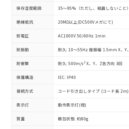
い。
当社は貴社製
DEHP(フタル酸ビス(2-エ
正式な納期状
置等に一切使
保存湿度範囲
35～95%（ただし、結露しないこと
当社販売員に
※2 対応予定月
△
一定数に
当社は、貴社
オムロン制御
また当社は、
※2 環境保護使
絶縁抵抗
20MΩ以上(DC500Vメガにて)
在庫状況およ
部品在庫の切り替
たしません。
－
在庫なし
す。
「ｅ」：有害物質
機器販売
耐電圧
AC1000V 50/60Hz 1min
マイパーツ機
「10」：通常の
ている必要が
味します。
空
受注生産
お客様が当ウ
※3 非含有証明
耐振動
耐久: 10～55Hz 複振幅 1.5mm X、
「－」：未確認で
白
が、当社の製
さい。
下記の非含有証明
2
耐衝撃
耐久: 500m/s
X、Y、Z各方向 3回
※当社の共同
いる法人を指
EU RoHS指令（
保護構造
IEC: IP40
51物質の非含有証
※本証明書は発行
接続方式
コード引き出しタイプ (コード長 2m)
また、RoHS指
混在することから
既に当社にて対応
表示灯
動作表示灯(橙)
り割愛しておりま
質量
梱包状態: 約80g