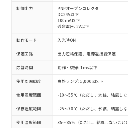
制御出力
PNPオープンコレクタ
DC24V以下
100mA以下
残留電圧: 2V以下
※1 対応状況
動作モード
入光時ON
対応済み：EU
保護回路
出力短絡保護、電源逆接続保護
対応予定：EU R
対応予定なし：EU
応答時間
動作・復帰: 1ms以下
調査・確認中：EU
ご利用条件
非該当品：ライセ
※1 中国RoHS
仕入先様の事情に
使用周囲照度
白熱ランプ: 5,000lx以下
があります。
以下の条件をお読
「○」：最大均質
使用温度範囲
-10～55℃（ただし、氷結、結露し
「×」：最大均質
本サービスは
当社は、これ
*EU RoHS指令（10物
「－」：未確認で
鉛(Pb) 1000ppm以下、
くものです。
う）を輸出ま
記
説明
六価クロム(Cr(Ⅵ)) 1
保存温度範囲
-25～70℃（ただし、氷結、結露し
当社制御機器
などの必要な
フタル酸ビス(2-エチルヘ
号
*中国RoHS10物質の基準値 
ル（DBP） 1000ppm
在庫状況およ
当社は規制貨
Pb(鉛) :1000ppm、 Hg
但し、RoHS指令で産
使用湿度範囲
35～85%（ただし、結露しないこと
のであり、閲
ます。
Cr(Ⅵ)(六価クロム) : 
フタル酸エステル類の４
○
一定数以
DBP(フタル酸ジブチル) :