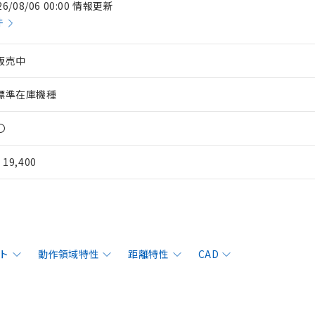
26/08/06 00:00 情報更新
件
販売中
標準在庫機種
〇
¥ 19,400
ト
動作領域特性
距離特性
CAD