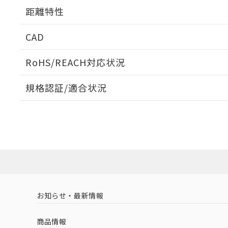
距離特性
CAD
受光出力-距離特性
ログイン/会員登録いただくと、CADデータをダウンロ
RoHS/REACH対応状況
規格認証/適合状況
EU RoHS
注意事項・凡例
UL認証
CSA認証
CEマーキング
ダウンロードデータをご利用いただく前に、以下を必ずお読
No
No
Yes
対応状況
対応予定月
※1
※2
ソフトウェアの使用条件
対応済み
LR型式承認
DNV型式承認
BV型式承認
KR
（イギリス
（ノルウェー
（フランス
（
お知らせ・最新情報
中国 RoHS
注意事項・凡例
船舶規格）
船舶規格）
船舶規格）
船
商品情報