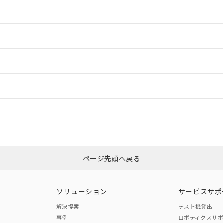
情報更新：2
情報更新：2
ードすることができます。
情報更新：
ログイン/会員登録
CCC認証
電波法
みください。
N/A
N/A
非含有証明書
※3
ページ先頭へ戻る
ダウンロードはこちら
型式承認
NK型式承認
ABS型式承認
韓国
（日本
（アメリカ
ソリューション
サービスサポ
舶規格）
船舶規格）
船舶規格）
解決提案
テスト機貸出
事例
ロボティクスサ