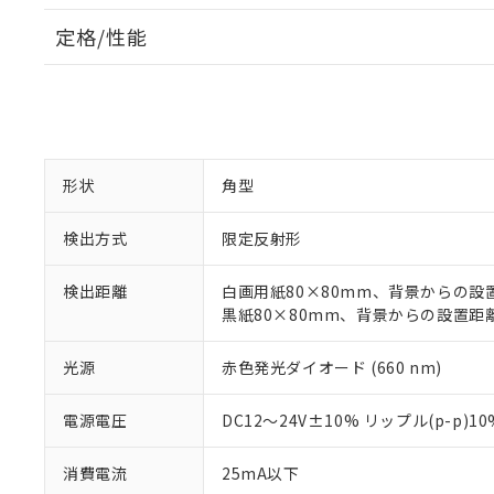
定格/性能
形状
角型
検出方式
限定反射形
検出距離
白画用紙80×80mm、背景からの設置距
黒紙80×80mm、背景からの設置距離1
光源
赤色発光ダイオード (660 nm)
電源電圧
DC12～24V±10% リップル(p-p)1
消費電流
25mA以下