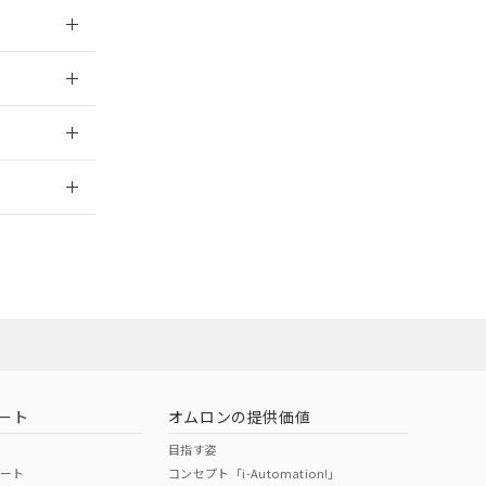
025/11/10
025/11/10
2026/7/29
ート
オムロンの提供価値
目指す姿
ポート
コンセプト「i-Automation!」