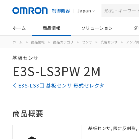
制御機器
Japan
ホーム
商品情報
ソリューション
ダ
ホーム
>
商品情報
>
商品カテゴリ
>
センサ
>
光電センサ
>
アンプ
基板センサ
E3S-LS3PW 2M
E3S-LS3□ 基板センサ 形式セレクタ
商品概要
基板センサ, 限定反射形, 