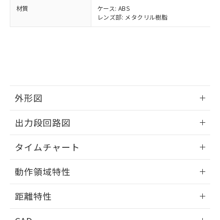
当社は貴社製品を、核兵器、ミサイ
但し、RoHS指令で産業用監視および制御機器に対する
DEHP(フタル酸ビス(2-エチルヘキシル)) : 1000ppm
ご相談ください。
材質
ケース: ABS
適用除外項目は除く。
ル、化学兵器、生物兵器またはその他
－
在庫なし(最新の在庫状況につ
オムロン制御機器販売店や当社販売拠
レンズ部: メタクリル樹脂
フタル酸エステル類の４物質については閾値を超える意
武器並びにこれらの製造装置等に一切
いては、お客様のお取引先、ま
図的な使用がないことを確認しています。
点は「
販売ネットワーク
」をご確認
※2 環境保護使用期限
使用いたしません。
たはお客様担当のオムロン制御
ください。
当社は、貴社製品を第三者に販売する
機器販売店・当社販売員にご確
在庫状況および標準価格結果を当社の
※2 対応予定月
「ｅ」：有害物質（10物質）のすべてが基
場合は、上記1、2および3の内容を当
認ください)
事前の承諾なく第三者に漏洩または開
準値以下であることを示します。
該第三者に通知します。また当社は、
示しないようお願いします。
部品在庫の切り替え状況などにより、予定
「10」：通常の使用状況下において有害物
販売先および販売に係わる関係者が違
マイパーツ機能（部品リスト作成サー
空
受注生産機種、また在庫状況の
月が前後することがあります。
質が外部に漏えいし、環境に深刻な影響を
法に輸出するおそれがある場合は、取
ビス）をご利用いただくには、I-Web
白
情報を公開していない機種
及ぼさない年数を意味します。
外形図
り引きをいたしません。
メンバーズにご登録されている必要が
「－」：未確認です。当社販売部門へお問
あります。
情報更新：2025/11/10
い合わせください。
出力段回路図
お客様が当ウェブサイト上で当社にご
※3 非含有証明書ダウンロード
登録された部品リストについて、当社
情報更新：2025/11/10
および当社の共同利用者が、当社の製
タイムチャート
下記の非含有証明書をダウンロードするこ
品・サービスに関するお客様との取
とができます。
合意する
キャンセル
引・商談に必要な範囲で利用すること
情報更新：2025/11/10
動作領域特性
をご了承ください。
EU RoHS指令（10物質）の非含有証明書
※当社の共同利用者とは、
"個人情報
51物質の非含有証明書（当社基準）
情報更新：2025/11/10
の共同利用に関して"
の「1.共同利
距離特性
※本証明書は発行日時点で非含有を証明す
用者の範囲」に記載されている法人を
るもので、過去に遡って非含有を証明する
指します。
情報更新：2025/11/10