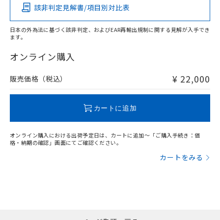
該非判定見解書/項目別対比表
X
O
O
O
日本の外為法に基づく該非判定、およびEAR再輸出規制に関する見解が入手でき
ます。
"対応済み"や非含有の記載がされた商品であっても、流通
在庫等で未対応品が混在する可能性があります。
オンライン購入
非含有品が必要な際は、弊社営業部門もしくは販売店へお
問い合わせください。
¥ 22,000
販売価格（税込）
この製品のRoHS/REACH対応状況ページへ
カートに追加
オンライン購入における出荷予定日は、カートに追加～「ご購入手続き：価
格・納期の確認」画面にてご確認ください。
カートをみる