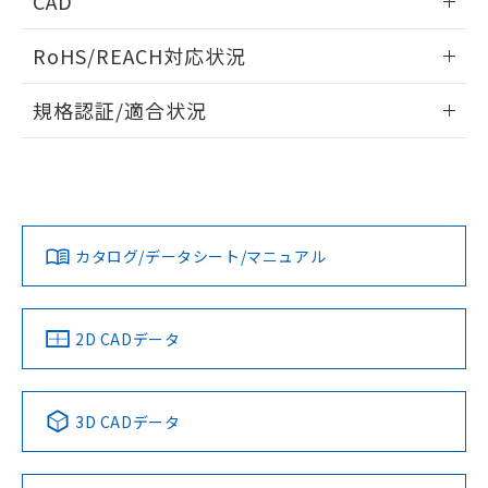
CAD
ものではありません。
また、RoHS指令のフタル酸エステル類４
受光出力-距離特性
ログイン/会員登録いただくと、CADデータをダウンロー
物質の対応では、対応完了までの期間は出
RoHS/REACH対応状況
ドすることができます。
荷製品に未対応品が混在することから備考
欄に対応日を記載しておりました。
情報更新：2026/7/29
規格認証/適合状況
既に当社にて対応品への在庫切替を完了
していることから、特段のことがない限
ログイン/会員登録
EU RoHS
注意事項・凡例
り、2022年1月12日より割愛しておりま
UL認証
CSA認証
CEマーキング
す。
No
No
Yes
対応状況
対応予定月
※1
※2
ダウンロードデータをご利用いただく前に、以下を必ずお読
みください。
カタログ/データシート/マニュアル
対応済み
ソフトウェアの使用条件
LR型式承認
DNV型式承認
BV型式承認
KR型式承
（イギリス
（ノルウェー
（フランス
（韓国
船舶規格）
船舶規格）
船舶規格）
船舶規格
中国 RoHS
注意事項・凡例
2D CADデータ
No
No
No
No
中国 RoHS表
※1 ※2
3D CADデータ
この製品の規格認証/適合状況ページへ
Pb
Hg
Cd
Cr(VI)
その他の認証はこちらのページからご検索ください