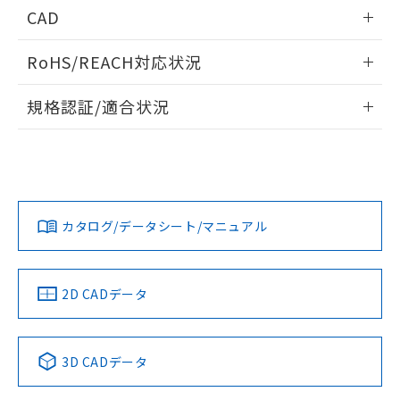
情報更新：2024/08/08
CAD
ログイン/会員登録いただくと、CADデータをダウンロー
RoHS/REACH対応状況
ドすることができます。
情報更新：2026/7/29
規格認証/適合状況
ログイン/会員登録
EU RoHS
注意事項・凡例
UL認証
CSA認証
CEマーキング
Yes
Yes
Yes
対応状況
対応予定月
※1
※2
ダウンロードデータをご利用いただく前に、以下を必ずお読
みください。
カタログ/データシート/マニュアル
対応済み
ソフトウェアの使用条件
LR型式承認
DNV型式承認
BV型式承認
KR型式承
（イギリス
（ノルウェー
（フランス
（韓国
船舶規格）
船舶規格）
船舶規格）
船舶規格
中国 RoHS
注意事項・凡例
2D CADデータ
No
No
No
No
中国 RoHS表
※1 ※2
3D CADデータ
この製品の規格認証/適合状況ページへ
Pb
Hg
Cd
Cr(VI)