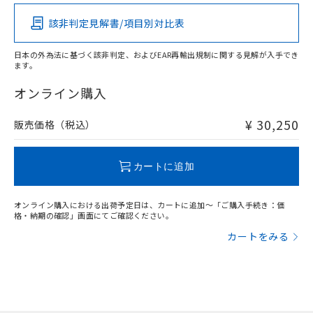
その他の認証はこちらのページからご検索ください
該非判定見解書/項目別対比表
X
O
O
O
日本の外為法に基づく該非判定、およびEAR再輸出規制に関する見解が入手でき
ます。
"対応済み"や非含有の記載がされた商品であっても、流通
在庫等で未対応品が混在する可能性があります。
オンライン購入
非含有品が必要な際は、弊社営業部門もしくは販売店へお
問い合わせください。
¥ 30,250
販売価格（税込）
この製品のRoHS/REACH対応状況ページへ
カートに追加
オンライン購入における出荷予定日は、カートに追加～「ご購入手続き：価
格・納期の確認」画面にてご確認ください。
カートをみる