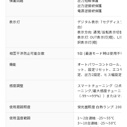
保護回路
出力短絡保護
出力逆接続保護
電源逆接続保護
表示灯
デジタル表示: 7セグディスプ
白）
表示方向: 通常/反転表示切替可
※1 対応状況
表示灯: OUT表示灯(橙)、L/D
択表示灯(橙)
対応済み：EU RoHS指令（10物質）の
非含有に対応した製品が提供可能な商品で
相互干渉防止可能台数
9台 (最速モード時は使用不可)
す。
対応予定：EU RoHS指令（10物質）の非含
機能
オートパワーコントロール、ダ
ご利用条件
有に対応した製品に切り替える予定のある
ット、設定リセット、エコモー
定、出力2設定、ヒス幅設定
商品です。
対応予定なし：EU RoHS指令（10物質）の
以下の条件をお読みいただき、同意のうえ
感度調整
スマートチューニング（2点チ
非含有に非対応の商品で、対応品を出す予
ーニング/最大感度チューニン
ご利用ください。
定はありません。
（-99～+99%））またはマニ
調査・確認中：EU RoHS指令（10物質）の
本サービスは、当社制御機器事業取扱
※1 中国RoHS○×表
非含有の対応状況を調査中または確認中の
使用周囲照度
受光面照度 白熱ランプ: 20000l
商品の当社在庫状況および標準価格
商品です。
(税抜)を提供させていただくもので
「○」：最大均質材料含有率が中国RoHSの
非該当品：ライセンス料など無形物で、有
使用温度範囲
1～2台連結: -25～55℃
す。
基準値以下であることを示します。
害物質有無と関係のない商品です。
3～10台連結: -25～50℃
当社制御機器事業取扱商品の中には、