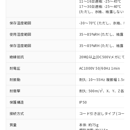
「×」：最大均質材料含有率が中国RoHSの
11～16台連結: -25～45℃
仕入先様の事情により、非含有部品として
本サービスの対象外となる商品もある
17～30台連結: -25～40℃
基準値を超えていることを示します。
いたものが、含有品と判明した場合などや
当社は、これら貴社製品のうち、外国
ことをご了承ください。
(ただし、氷結、結露しないこと
「－」：未確認です。当社販売部門へお問
むを得ず変更することがあります。
為替および外国貿易法に定める商品
在庫状況および標準価格照会結果は、
い合わせください。
（以下｢規制貨物等」という）を輸出
保存温度範囲
記載している更新日時点での社内デー
-30～70℃ (ただし、氷結、結
*EU RoHS指令（10物質）：
または国外への提供する場合は、日本
記
タに基づき作成されるものであり、閲
説明
鉛(Pb) 1000ppm以下、 水銀(Hg) 1000ppm以下、 カド
*中国RoHS10物質の基準値 (GB/T26572)：
国政府の輸出許可(または役務取引許
使用湿度範囲
35～85%RH (ただし、結露し
号
覧された時点での実際の在庫および標
ミウム(Cd) 100ppm以下、
Pb(鉛) :1000ppm、 Hg(水銀) : 1000ppm、 Cd(カドミウ
可)を取得するなどの必要な手続きを
六価クロム(Cr(Ⅵ)) 1000ppm以下、ポリ臭化ビフェニル
ム) : 100ppm、
準価格とは異なる場合があることをご
類(PBB) 1000ppm以下、ポリ臭化ジフェニルエーテル類
Cr(Ⅵ)(六価クロム) : 1000ppm、 PBBs(ポリ臭化ビフェ
保存湿度範囲
とります。
35～85%RH (ただし、結露し
了承ください。
(PBDE) 1000ppm以下、フタル酸ビス(2-エチルヘキシ
○
一定数以上の在庫あり
ニル類) : 1000ppm、 PBDEs(ポリ臭化ジフェニルエーテ
当社は規制貨物を破棄する場合は、完
ル) (DEHP)(別名：DOP) 1000ppm以下、フタル酸ブチ
正式な納期状況および標準価格はお客
ル類) : 1000ppm、
絶縁抵抗
20MΩ以上(DC500Vメガにて)
ルベンジル（BBP） 1000ppm以下、フタル酸ジブチル
全に破砕するなど、違法に輸出されな
DBP(フタル酸ジブチル) : 1000ppm、 DIBP(フタル酸ジ
様のお取引先、またはお客様担当のオ
（DBP） 1000ppm以下、フタル酸ジイソブチル
イソブチル) : 1000ppm、 BBP(フタル酸ブチルベンジ
△
一定数には満たないが在庫あり
いよう必要な手段を講じます。
ムロン制御機器販売店・当社販売員に
(DIBP) 1000ppm以下
ル) : 1000ppm、
耐電圧
AC1000V 50/60Hz 1min
当社は貴社製品を、核兵器、ミサイ
但し、RoHS指令で産業用監視および制御機器に対する
DEHP(フタル酸ビス(2-エチルヘキシル)) : 1000ppm
ご相談ください。
適用除外項目は除く。
ル、化学兵器、生物兵器またはその他
－
在庫なし(最新の在庫状況につ
オムロン制御機器販売店や当社販売拠
フタル酸エステル類の４物質については閾値を超える意
耐振動
耐久: 10～55Hz 複振幅 1.5m
武器並びにこれらの製造装置等に一切
いては、お客様のお取引先、ま
図的な使用がないことを確認しています。
点は「
販売ネットワーク
」をご確認
※2 環境保護使用期限
使用いたしません。
たはお客様担当のオムロン制御
ください。
2
耐衝撃
耐久: 500m/s
、X、Y、Z各方
当社は、貴社製品を第三者に販売する
機器販売店・当社販売員にご確
在庫状況および標準価格結果を当社の
※2 対応予定月
「ｅ」：有害物質（10物質）のすべてが基
場合は、上記1、2および3の内容を当
認ください)
保護構造
事前の承諾なく第三者に漏洩または開
IP50
準値以下であることを示します。
該第三者に通知します。また当社は、
示しないようお願いします。
部品在庫の切り替え状況などにより、予定
「10」：通常の使用状況下において有害物
販売先および販売に係わる関係者が違
接続方式
コード引き出しタイプ (コード長
マイパーツ機能（部品リスト作成サー
空
受注生産機種、また在庫状況の
月が前後することがあります。
質が外部に漏えいし、環境に深刻な影響を
法に輸出するおそれがある場合は、取
ビス）をご利用いただくには、I-Web
白
情報を公開していない機種
及ぼさない年数を意味します。
質量
り引きをいたしません。
本体: 約75g
メンバーズにご登録されている必要が
梱包状態: 約115g