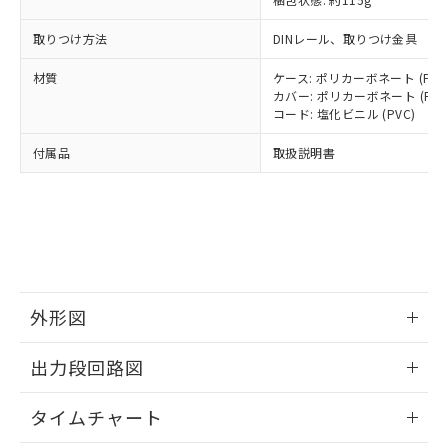
「－」：未確認です。当社販売部門へお問
あります。
い合わせください。
お客様が当ウェブサイト上で当社にご
取りつけ方法
DINレール、取りつけ金具
※3 非含有証明書ダウンロード
登録された部品リストについて、当社
および当社の共同利用者が、当社の製
材質
ケース: ポリカーボネート (PC)
下記の非含有証明書をダウンロードするこ
品・サービスに関するお客様との取
カバー: ポリカーボネート (PC)
とができます。
合意する
キャンセル
引・商談に必要な範囲で利用すること
コード: 塩化ビニル (PVC)
をご了承ください。
EU RoHS指令（10物質）の非含有証明書
付属品
取扱説明書
※当社の共同利用者とは、
"個人情報
51物質の非含有証明書（当社基準）
の共同利用に関して"
の「1.共同利
※本証明書は発行日時点で非含有を証明す
用者の範囲」に記載されている法人を
るもので、過去に遡って非含有を証明する
指します。
ものではありません。
また、RoHS指令のフタル酸エステル類４
物質の対応では、対応完了までの期間は出
荷製品に未対応品が混在することから備考
外形図
欄に対応日を記載しておりました。
既に当社にて対応品への在庫切替を完了
情報更新：2024/08/08
していることから、特段のことがない限
出力段回路図
り、2022年1月12日より割愛しておりま
す。
情報更新：2024/08/08
タイムチャート