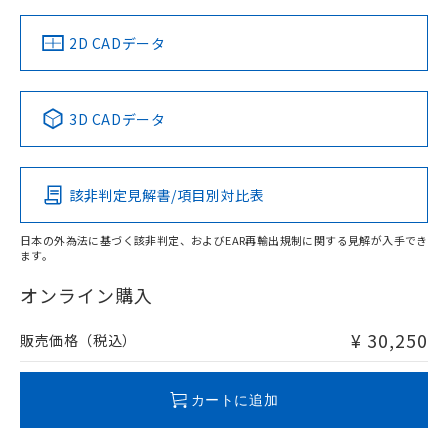
（イギリス
（ノルウェー
（フランス
（韓国
船舶規格）
船舶規格）
船舶規格）
船舶規格
中国 RoHS
注意事項・凡例
2D CADデータ
No
No
No
No
中国 RoHS表
※1 ※2
3D CADデータ
この製品の規格認証/適合状況ページへ
Pb
Hg
Cd
Cr(VI)
その他の認証はこちらのページからご検索ください
該非判定見解書/項目別対比表
X
O
O
O
日本の外為法に基づく該非判定、およびEAR再輸出規制に関する見解が入手でき
ます。
"対応済み"や非含有の記載がされた商品であっても、流通
在庫等で未対応品が混在する可能性があります。
オンライン購入
非含有品が必要な際は、弊社営業部門もしくは販売店へお
問い合わせください。
¥ 30,250
販売価格（税込）
この製品のRoHS/REACH対応状況ページへ
カートに追加