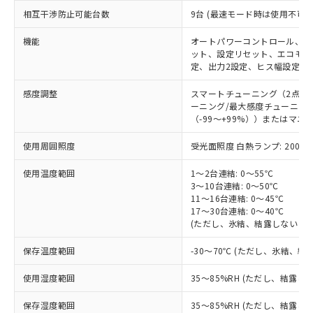
対応済み：EU RoHS指令（10物質）の
相互干渉防止可能台数
9台 (最速モード時は使用不可)
非含有に対応した製品が提供可能な商品で
機能
す。
オートパワーコントロール、ダ
ット、設定リセット、エコモー
対応予定：EU RoHS指令（10物質）の非含
ご利用条件
定、出力2設定、ヒス幅設定
有に対応した製品に切り替える予定のある
商品です。
感度調整
スマートチューニング（2点チ
対応予定なし：EU RoHS指令（10物質）の
ーニング/最大感度チューニン
以下の条件をお読みいただき、同意のうえ
非含有に非対応の商品で、対応品を出す予
（-99～+99%））またはマニ
ご利用ください。
定はありません。
調査・確認中：EU RoHS指令（10物質）の
使用周囲照度
受光面照度 白熱ランプ: 20000l
本サービスは、当社制御機器事業取扱
※1 中国RoHS○×表
非含有の対応状況を調査中または確認中の
商品の当社在庫状況および標準価格
使用温度範囲
商品です。
1～2台連結: 0～55℃
(税抜)を提供させていただくもので
「○」：最大均質材料含有率が中国RoHSの
3～10台連結: 0～50℃
非該当品：ライセンス料など無形物で、有
す。
11～16台連結: 0～45℃
基準値以下であることを示します。
害物質有無と関係のない商品です。
当社制御機器事業取扱商品の中には、
17～30台連結: 0～40℃
「×」：最大均質材料含有率が中国RoHSの
仕入先様の事情により、非含有部品として
(ただし、氷結、結露しないこと
本サービスの対象外となる商品もある
基準値を超えていることを示します。
いたものが、含有品と判明した場合などや
当社は、これら貴社製品のうち、外国
ことをご了承ください。
「－」：未確認です。当社販売部門へお問
むを得ず変更することがあります。
為替および外国貿易法に定める商品
保存温度範囲
-30～70℃ (ただし、氷結、結
在庫状況および標準価格照会結果は、
い合わせください。
（以下｢規制貨物等」という）を輸出
記載している更新日時点での社内デー
*EU RoHS指令（10物質）：
使用湿度範囲
35～85%RH (ただし、結露し
または国外への提供する場合は、日本
記
タに基づき作成されるものであり、閲
説明
鉛(Pb) 1000ppm以下、 水銀(Hg) 1000ppm以下、 カド
*中国RoHS10物質の基準値 (GB/T26572)：
国政府の輸出許可(または役務取引許
号
覧された時点での実際の在庫および標
ミウム(Cd) 100ppm以下、
Pb(鉛) :1000ppm、 Hg(水銀) : 1000ppm、 Cd(カドミウ
保存湿度範囲
35～85%RH (ただし、結露し
可)を取得するなどの必要な手続きを
六価クロム(Cr(Ⅵ)) 1000ppm以下、ポリ臭化ビフェニル
ム) : 100ppm、