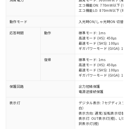
エコ機能ON: 770mW以下 (
エコ機能LO: 870mW以下 (電
動作モード
入光時ON/しゃ光時ON 切替式
応答時間
動作
標準モード: 1ms
高速モード (HS): 450µs
最速モード (SHS): 100µs
ギガパワーモード (GIGA): 16m
復帰
標準モード: 1ms
高速モード (HS): 450µs
最速モード (SHS): 100µs
ギガパワーモード (GIGA): 16m
保護回路
出力短絡保護
電源逆接続保護
表示灯
デジタル表示: 7セグディスプ
白）
表示方向: 通常/反転表示切替可
表示灯: OUT表示灯(橙)、L/D
※1 対応状況
択表示灯(橙)