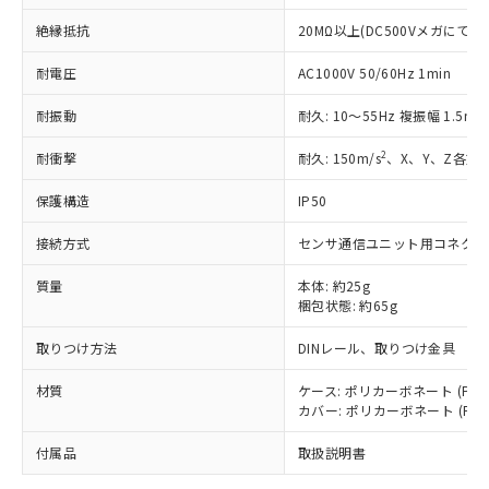
準価格とは異なる場合があることをご
類(PBB) 1000ppm以下、ポリ臭化ジフェニルエーテル類
Cr(Ⅵ)(六価クロム) : 1000ppm、 PBBs(ポリ臭化ビフェ
とります。
了承ください。
(PBDE) 1000ppm以下、フタル酸ビス(2-エチルヘキシ
○
一定数以上の在庫あり
ニル類) : 1000ppm、 PBDEs(ポリ臭化ジフェニルエーテ
絶縁抵抗
20MΩ以上(DC500Vメガにて)
当社は規制貨物を破棄する場合は、完
ル) (DEHP)(別名：DOP) 1000ppm以下、フタル酸ブチ
正式な納期状況および標準価格はお客
ル類) : 1000ppm、
ルベンジル（BBP） 1000ppm以下、フタル酸ジブチル
全に破砕するなど、違法に輸出されな
DBP(フタル酸ジブチル) : 1000ppm、 DIBP(フタル酸ジ
様のお取引先、またはお客様担当のオ
耐電圧
AC1000V 50/60Hz 1min
（DBP） 1000ppm以下、フタル酸ジイソブチル
イソブチル) : 1000ppm、 BBP(フタル酸ブチルベンジ
△
一定数には満たないが在庫あり
いよう必要な手段を講じます。
ムロン制御機器販売店・当社販売員に
(DIBP) 1000ppm以下
ル) : 1000ppm、
当社は貴社製品を、核兵器、ミサイ
但し、RoHS指令で産業用監視および制御機器に対する
DEHP(フタル酸ビス(2-エチルヘキシル)) : 1000ppm
ご相談ください。
耐振動
耐久: 10～55Hz 複振幅 1.5m
適用除外項目は除く。
ル、化学兵器、生物兵器またはその他
－
在庫なし(最新の在庫状況につ
オムロン制御機器販売店や当社販売拠
フタル酸エステル類の４物質については閾値を超える意
武器並びにこれらの製造装置等に一切
いては、お客様のお取引先、ま
図的な使用がないことを確認しています。
2
耐衝撃
耐久: 150m/s
、X、Y、Z各方
点は「
販売ネットワーク
」をご確認
※2 環境保護使用期限
使用いたしません。
たはお客様担当のオムロン制御
ください。
当社は、貴社製品を第三者に販売する
保護構造
IP50
機器販売店・当社販売員にご確
在庫状況および標準価格結果を当社の
※2 対応予定月
「ｅ」：有害物質（10物質）のすべてが基
場合は、上記1、2および3の内容を当
認ください)
事前の承諾なく第三者に漏洩または開
準値以下であることを示します。
接続方式
センサ通信ユニット用コネクタ
該第三者に通知します。また当社は、
示しないようお願いします。
部品在庫の切り替え状況などにより、予定
「10」：通常の使用状況下において有害物
販売先および販売に係わる関係者が違
マイパーツ機能（部品リスト作成サー
空
受注生産機種、また在庫状況の
質量
本体: 約25g
月が前後することがあります。
質が外部に漏えいし、環境に深刻な影響を
法に輸出するおそれがある場合は、取
ビス）をご利用いただくには、I-Web
白
情報を公開していない機種
梱包状態: 約65g
及ぼさない年数を意味します。
り引きをいたしません。
メンバーズにご登録されている必要が
「－」：未確認です。当社販売部門へお問
あります。
取りつけ方法
DINレール、取りつけ金具
い合わせください。
お客様が当ウェブサイト上で当社にご
※3 非含有証明書ダウンロード
登録された部品リストについて、当社
材質
ケース: ポリカーボネート (PC)
カバー: ポリカーボネート (PC)
および当社の共同利用者が、当社の製
下記の非含有証明書をダウンロードするこ
品・サービスに関するお客様との取
とができます。
付属品
取扱説明書
合意する
キャンセル
引・商談に必要な範囲で利用すること
をご了承ください。