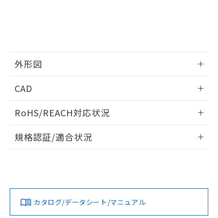
EU RoHS指令（10物質）の非含有証明書
※当社の共同利用者とは、
"個人情報
51物質の非含有証明書（当社基準）
の共同利用に関して"
の「1.共同利
※本証明書は発行日時点で非含有を証明す
用者の範囲」に記載されている法人を
るもので、過去に遡って非含有を証明する
指します。
ものではありません。
また、RoHS指令のフタル酸エステル類４
外形図
物質の対応では、対応完了までの期間は出
荷製品に未対応品が混在することから備考
情報更新：2024/08/08
欄に対応日を記載しておりました。
CAD
既に当社にて対応品への在庫切替を完了
していることから、特段のことがない限
ログイン/会員登録いただくと、CADデータをダウンロー
RoHS/REACH対応状況
り、2022年1月12日より割愛しておりま
ドすることができます。
す。
情報更新：2026/7/29
規格認証/適合状況
ログイン/会員登録
EU RoHS
注意事項・凡例
UL認証
CSA認証
CEマーキング
No
No
Yes
対応状況
対応予定月
※1
※2
ダウンロードデータをご利用いただく前に、以下を必ずお読
みください。
カタログ/データシート/マニュアル
対応済み
ソフトウェアの使用条件
LR型式承認
DNV型式承認
BV型式承認
KR型式承