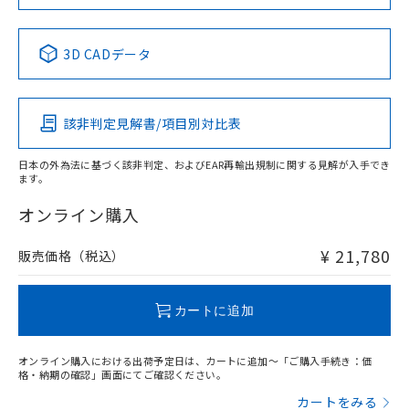
No
No
No
No
中国 RoHS表
※1 ※2
3D CADデータ
この製品の規格認証/適合状況ページへ
Pb
Hg
Cd
Cr(VI)
その他の認証はこちらのページからご検索ください
該非判定見解書/項目別対比表
X
O
O
O
日本の外為法に基づく該非判定、およびEAR再輸出規制に関する見解が入手でき
ます。
"対応済み"や非含有の記載がされた商品であっても、流通
在庫等で未対応品が混在する可能性があります。
オンライン購入
非含有品が必要な際は、弊社営業部門もしくは販売店へお
問い合わせください。
¥ 21,780
販売価格（税込）
この製品のRoHS/REACH対応状況ページへ
カートに追加
オンライン購入における出荷予定日は、カートに追加～「ご購入手続き：価
格・納期の確認」画面にてご確認ください。
カートをみる