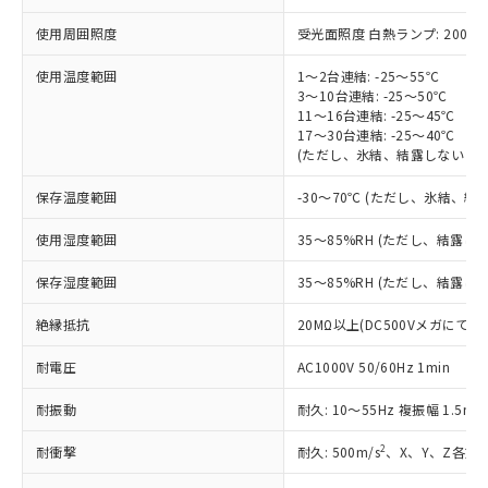
(税抜)を提供させていただくもので
「○」：最大均質材料含有率が中国RoHSの
非該当品：ライセンス料など無形物で、有
す。
使用周囲照度
受光面照度 白熱ランプ: 20000l
基準値以下であることを示します。
害物質有無と関係のない商品です。
当社制御機器事業取扱商品の中には、
「×」：最大均質材料含有率が中国RoHSの
仕入先様の事情により、非含有部品として
本サービスの対象外となる商品もある
使用温度範囲
1～2台連結: -25～55℃
基準値を超えていることを示します。
いたものが、含有品と判明した場合などや
当社は、これら貴社製品のうち、外国
ことをご了承ください。
3～10台連結: -25～50℃
「－」：未確認です。当社販売部門へお問
むを得ず変更することがあります。
為替および外国貿易法に定める商品
11～16台連結: -25～45℃
在庫状況および標準価格照会結果は、
い合わせください。
（以下｢規制貨物等」という）を輸出
17～30台連結: -25～40℃
記載している更新日時点での社内デー
(ただし、氷結、結露しないこと
*EU RoHS指令（10物質）：
または国外への提供する場合は、日本
記
タに基づき作成されるものであり、閲
説明
鉛(Pb) 1000ppm以下、 水銀(Hg) 1000ppm以下、 カド
*中国RoHS10物質の基準値 (GB/T26572)：
国政府の輸出許可(または役務取引許
号
覧された時点での実際の在庫および標
ミウム(Cd) 100ppm以下、
Pb(鉛) :1000ppm、 Hg(水銀) : 1000ppm、 Cd(カドミウ
保存温度範囲
-30～70℃ (ただし、氷結、結
可)を取得するなどの必要な手続きを
六価クロム(Cr(Ⅵ)) 1000ppm以下、ポリ臭化ビフェニル
ム) : 100ppm、
準価格とは異なる場合があることをご
類(PBB) 1000ppm以下、ポリ臭化ジフェニルエーテル類
Cr(Ⅵ)(六価クロム) : 1000ppm、 PBBs(ポリ臭化ビフェ
とります。
了承ください。
(PBDE) 1000ppm以下、フタル酸ビス(2-エチルヘキシ
使用湿度範囲
○
一定数以上の在庫あり
35～85%RH (ただし、結露し
ニル類) : 1000ppm、 PBDEs(ポリ臭化ジフェニルエーテ
当社は規制貨物を破棄する場合は、完
ル) (DEHP)(別名：DOP) 1000ppm以下、フタル酸ブチ
正式な納期状況および標準価格はお客
ル類) : 1000ppm、
ルベンジル（BBP） 1000ppm以下、フタル酸ジブチル
全に破砕するなど、違法に輸出されな
DBP(フタル酸ジブチル) : 1000ppm、 DIBP(フタル酸ジ
様のお取引先、またはお客様担当のオ
保存湿度範囲
35～85%RH (ただし、結露し
（DBP） 1000ppm以下、フタル酸ジイソブチル
イソブチル) : 1000ppm、 BBP(フタル酸ブチルベンジ
△
一定数には満たないが在庫あり
いよう必要な手段を講じます。
ムロン制御機器販売店・当社販売員に
(DIBP) 1000ppm以下
ル) : 1000ppm、
当社は貴社製品を、核兵器、ミサイ
但し、RoHS指令で産業用監視および制御機器に対する
DEHP(フタル酸ビス(2-エチルヘキシル)) : 1000ppm
絶縁抵抗
ご相談ください。
20MΩ以上(DC500Vメガにて)
適用除外項目は除く。
ル、化学兵器、生物兵器またはその他
－
在庫なし(最新の在庫状況につ
オムロン制御機器販売店や当社販売拠
フタル酸エステル類の４物質については閾値を超える意
武器並びにこれらの製造装置等に一切
耐電圧
いては、お客様のお取引先、ま
AC1000V 50/60Hz 1min
図的な使用がないことを確認しています。
点は「
販売ネットワーク
」をご確認
※2 環境保護使用期限
使用いたしません。
たはお客様担当のオムロン制御
ください。
耐振動
当社は、貴社製品を第三者に販売する
耐久: 10～55Hz 複振幅 1.5m
機器販売店・当社販売員にご確
在庫状況および標準価格結果を当社の
※2 対応予定月
「ｅ」：有害物質（10物質）のすべてが基
場合は、上記1、2および3の内容を当
認ください)
事前の承諾なく第三者に漏洩または開
2
耐衝撃
準値以下であることを示します。
耐久: 500m/s
、X、Y、Z各方
該第三者に通知します。また当社は、
示しないようお願いします。
部品在庫の切り替え状況などにより、予定
「10」：通常の使用状況下において有害物
販売先および販売に係わる関係者が違
マイパーツ機能（部品リスト作成サー