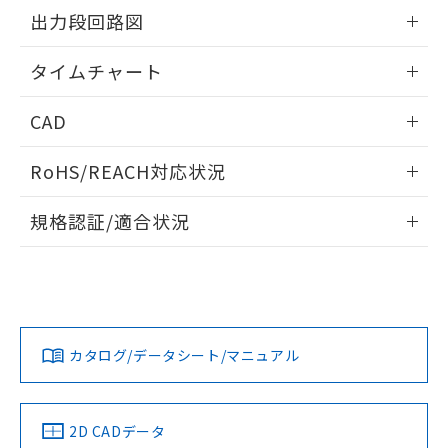
す。
情報更新：2024/08/08
出力段回路図
情報更新：2024/08/08
タイムチャート
情報更新：2024/08/08
CAD
ログイン/会員登録いただくと、CADデータをダウンロー
RoHS/REACH対応状況
ドすることができます。
情報更新：2026/7/29
規格認証/適合状況
ログイン/会員登録
EU RoHS
注意事項・凡例
UL認証
CSA認証
CEマーキング
No
No
Yes
対応状況
対応予定月
※1
※2
ダウンロードデータをご利用いただく前に、以下を必ずお読
みください。
カタログ/データシート/マニュアル
対応済み
ソフトウェアの使用条件
LR型式承認
DNV型式承認
BV型式承認
KR型式承
（イギリス
（ノルウェー
（フランス
（韓国
船舶規格）
船舶規格）
船舶規格）
船舶規格
中国 RoHS
注意事項・凡例
2D CADデータ