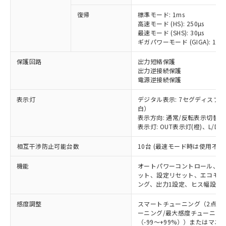
復帰
標準モード: 1ms
高速モード (HS): 250µs
最速モード (SHS): 30µs
ギガパワーモード (GIGA): 16m
保護回路
出力短絡保護
出力逆接続保護
電源逆接続保護
※1 対応状況
表示灯
デジタル表示: 7セグディスプ
対応済み：EU RoHS指令（10物質）の
白）
非含有に対応した製品が提供可能な商品で
表示方向: 通常/反転表示切替可
表示灯: OUT表示灯(橙)、L/D
す。
対応予定：EU RoHS指令（10物質）の非含
ご利用条件
相互干渉防止可能台数
10台 (最速モード時は使用不可
有に対応した製品に切り替える予定のある
商品です。
機能
オートパワーコントロール、ダ
対応予定なし：EU RoHS指令（10物質）の
ット、設定リセット、エコモー
以下の条件をお読みいただき、同意のうえ
非含有に非対応の商品で、対応品を出す予
ング、出力1設定、ヒス幅設定
ご利用ください。
定はありません。
調査・確認中：EU RoHS指令（10物質）の
感度調整
スマートチューニング（2点チ
本サービスは、当社制御機器事業取扱
※1 中国RoHS○×表
非含有の対応状況を調査中または確認中の
ーニング/最大感度チューニン
商品の当社在庫状況および標準価格
（-99～+99%））またはマニ
商品です。