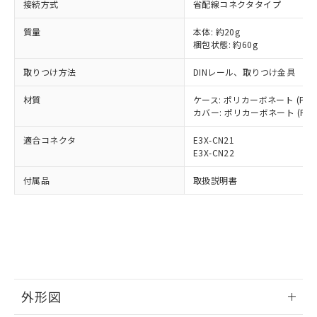
空
受注生産機種、また在庫状況の
接続方式
省配線コネクタタイプ
月が前後することがあります。
質が外部に漏えいし、環境に深刻な影響を
法に輸出するおそれがある場合は、取
ビス）をご利用いただくには、I-Web
白
情報を公開していない機種
及ぼさない年数を意味します。
り引きをいたしません。
メンバーズにご登録されている必要が
質量
本体: 約20g
「－」：未確認です。当社販売部門へお問
あります。
梱包状態: 約60g
い合わせください。
お客様が当ウェブサイト上で当社にご
※3 非含有証明書ダウンロード
取りつけ方法
登録された部品リストについて、当社
DINレール、取りつけ金具
および当社の共同利用者が、当社の製
下記の非含有証明書をダウンロードするこ
材質
ケース: ポリカーボネート (PC)
品・サービスに関するお客様との取
とができます。
カバー: ポリカーボネート (PC)
合意する
キャンセル
引・商談に必要な範囲で利用すること
をご了承ください。
適合コネクタ
E3X-CN21
EU RoHS指令（10物質）の非含有証明書
※当社の共同利用者とは、
"個人情報
E3X-CN22
51物質の非含有証明書（当社基準）
の共同利用に関して"
の「1.共同利
※本証明書は発行日時点で非含有を証明す
用者の範囲」に記載されている法人を
付属品
取扱説明書
るもので、過去に遡って非含有を証明する
指します。
ものではありません。
また、RoHS指令のフタル酸エステル類４
物質の対応では、対応完了までの期間は出
荷製品に未対応品が混在することから備考
欄に対応日を記載しておりました。
既に当社にて対応品への在庫切替を完了
していることから、特段のことがない限
外形図
り、2022年1月12日より割愛しておりま