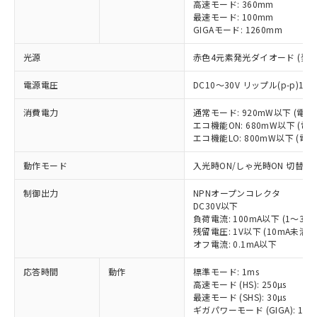
高速モード: 360mm
最速モード: 100mm
GIGAモード: 1260mm
光源
赤色4元素発光ダイオード (発光波
電源電圧
DC10～30V リップル(p-p)10
消費電力
通常モード: 920mW以下 (電
エコ機能ON: 680mW以下 (
エコ機能LO: 800mW以下 (電
動作モード
入光時ON/しゃ光時ON 切替式
制御出力
NPNオープンコレクタ
DC30V以下
負荷電流: 100mA以下 (1～3台
残留電圧: 1V以下 (10mA未満)/
オフ電流: 0.1mA以下
応答時間
動作
標準モード: 1ms
高速モード (HS): 250µs
最速モード (SHS): 30µs
ギガパワーモード (GIGA): 16m