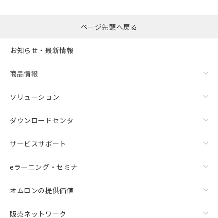
るもので、過去に遡って非含有を証明する
指します。
ものではありません。
また、RoHS指令のフタル酸エステル類４
ページ先頭へ戻る
物質の対応では、対応完了までの期間は出
荷製品に未対応品が混在することから備考
お知らせ・最新情報
欄に対応日を記載しておりました。
既に当社にて対応品への在庫切替を完了
商品情報
していることから、特段のことがない限
り、2022年1月12日より割愛しておりま
す。
ソリューション
ダウンロードセンタ
サービスサポート
eラーニング・セミナ
オムロンの提供価値
販売ネットワーク