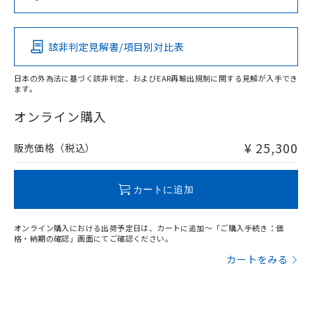
（DBP） 1000ppm以下、フタル酸ジイソブチル
イソブチル) : 1000ppm、 BBP(フタル酸ブチルベンジ
△
一定数には満たないが在庫あり
いよう必要な手段を講じます。
Pb
Hg
Cd
Cr(VI)
ムロン制御機器販売店・当社販売員に
(DIBP) 1000ppm以下
ル) : 1000ppm、
当社は貴社製品を、核兵器、ミサイ
但し、RoHS指令で産業用監視および制御機器に対する
DEHP(フタル酸ビス(2-エチルヘキシル)) : 1000ppm
ご相談ください。
適用除外項目は除く。
ル、化学兵器、生物兵器またはその他
－
在庫なし(最新の在庫状況につ
オムロン制御機器販売店や当社販売拠
フタル酸エステル類の４物質については閾値を超える意
該非判定見解書/項目別対比表
X
O
O
O
武器並びにこれらの製造装置等に一切
いては、お客様のお取引先、ま
図的な使用がないことを確認しています。
点は「
販売ネットワーク
」をご確認
※2 環境保護使用期限
使用いたしません。
たはお客様担当のオムロン制御
ください。
日本の外為法に基づく該非判定、およびEAR再輸出規制に関する見解が入手でき
当社は、貴社製品を第三者に販売する
機器販売店・当社販売員にご確
在庫状況および標準価格結果を当社の
ます。
※2 対応予定月
「ｅ」：有害物質（10物質）のすべてが基
場合は、上記1、2および3の内容を当
"対応済み"や非含有の記載がされた商品であっても、流通
認ください)
事前の承諾なく第三者に漏洩または開
準値以下であることを示します。
該第三者に通知します。また当社は、
在庫等で未対応品が混在する可能性があります。
オンライン購入
示しないようお願いします。
部品在庫の切り替え状況などにより、予定
「10」：通常の使用状況下において有害物
販売先および販売に係わる関係者が違
非含有品が必要な際は、弊社営業部門もしくは販売店へお
マイパーツ機能（部品リスト作成サー
空
受注生産機種、また在庫状況の
月が前後することがあります。
質が外部に漏えいし、環境に深刻な影響を
法に輸出するおそれがある場合は、取
問い合わせください。
ビス）をご利用いただくには、I-Web
¥ 25,300
販売価格（税込）
白
情報を公開していない機種
及ぼさない年数を意味します。
り引きをいたしません。
メンバーズにご登録されている必要が
「－」：未確認です。当社販売部門へお問
あります。
この製品のRoHS/REACH対応状況ページへ
い合わせください。
お客様が当ウェブサイト上で当社にご
カートに追加
※3 非含有証明書ダウンロード
登録された部品リストについて、当社
および当社の共同利用者が、当社の製
下記の非含有証明書をダウンロードするこ
オンライン購入における出荷予定日は、カートに追加～「ご購入手続き：価
品・サービスに関するお客様との取
格・納期の確認」画面にてご確認ください。
とができます。
合意する
キャンセル
引・商談に必要な範囲で利用すること
カートをみる
をご了承ください。
EU RoHS指令（10物質）の非含有証明書
※当社の共同利用者とは、
"個人情報
51物質の非含有証明書（当社基準）
の共同利用に関して"
の「1.共同利
※本証明書は発行日時点で非含有を証明す
用者の範囲」に記載されている法人を