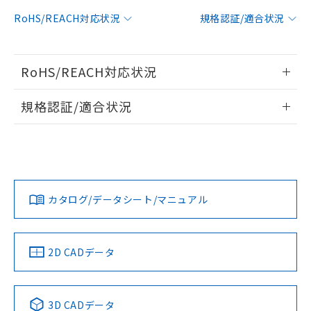
対応予定：EU RoHS指令（10物質）の非含
RoHS/REACH対応状況
規格認証/適合状況
ご利用条件
有に対応した製品に切り替える予定のある
商品です。
対応予定なし：EU RoHS指令（10物質）の
以下の条件をお読みいただき、同意のうえ
RoHS/REACH対応状況
非含有に非対応の商品で、対応品を出す予
ご利用ください。
定はありません。
情報更新：2026/7/29
調査・確認中：EU RoHS指令（10物質）の
規格認証/適合状況
本サービスは、当社制御機器事業取扱
※1 中国RoHS○×表
非含有の対応状況を調査中または確認中の
商品の当社在庫状況および標準価格
EU RoHS
注意事項・凡例
商品です。
E3NX-FA21 5Mについての規格認証/適合状況については、
(税抜)を提供させていただくもので
「○」：最大均質材料含有率が中国RoHSの
非該当品：ライセンス料など無形物で、有
「カスタマーサポートセンタ お客様相談室」または貴社担当
す。
基準値以下であることを示します。
害物質有無と関係のない商品です。
オムロン営業員または販売店にお問い合わせください。
当社制御機器事業取扱商品の中には、
「×」：最大均質材料含有率が中国RoHSの
仕入先様の事情により、非含有部品として
対応状況
対応予定月
※1
※2
本サービスの対象外となる商品もある
基準値を超えていることを示します。
いたものが、含有品と判明した場合などや
当社は、これら貴社製品のうち、外国
ことをご了承ください。
お問い合わせ
カタログ/データシート/マニュアル
「－」：未確認です。当社販売部門へお問
むを得ず変更することがあります。
対応済み
為替および外国貿易法に定める商品
在庫状況および標準価格照会結果は、
い合わせください。
（以下｢規制貨物等」という）を輸出
記載している更新日時点での社内デー
*EU RoHS指令（10物質）：
または国外への提供する場合は、日本
記
タに基づき作成されるものであり、閲
説明
鉛(Pb) 1000ppm以下、 水銀(Hg) 1000ppm以下、 カド
*中国RoHS10物質の基準値 (GB/T26572)：
国政府の輸出許可(または役務取引許
中国 RoHS
注意事項・凡例
2D CADデータ
号
覧された時点での実際の在庫および標
ミウム(Cd) 100ppm以下、
Pb(鉛) :1000ppm、 Hg(水銀) : 1000ppm、 Cd(カドミウ
可)を取得するなどの必要な手続きを
六価クロム(Cr(Ⅵ)) 1000ppm以下、ポリ臭化ビフェニル
ム) : 100ppm、
準価格とは異なる場合があることをご
類(PBB) 1000ppm以下、ポリ臭化ジフェニルエーテル類
Cr(Ⅵ)(六価クロム) : 1000ppm、 PBBs(ポリ臭化ビフェ
とります。
了承ください。
(PBDE) 1000ppm以下、フタル酸ビス(2-エチルヘキシ
○
一定数以上の在庫あり
ニル類) : 1000ppm、 PBDEs(ポリ臭化ジフェニルエーテ
当社は規制貨物を破棄する場合は、完
ル) (DEHP)(別名：DOP) 1000ppm以下、フタル酸ブチ
中国 RoHS表
※1 ※2
正式な納期状況および標準価格はお客
ル類) : 1000ppm、
3D CADデータ
ルベンジル（BBP） 1000ppm以下、フタル酸ジブチル
全に破砕するなど、違法に輸出されな
DBP(フタル酸ジブチル) : 1000ppm、 DIBP(フタル酸ジ
様のお取引先、またはお客様担当のオ