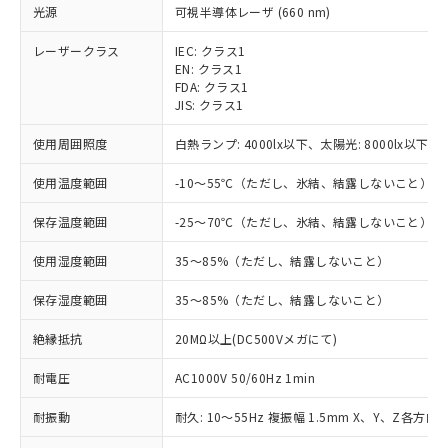
光源
可視半導体レーザ (660 nm)
レーザークラス
IEC: クラス1
EN: クラス1
FDA: クラス1
JIS: クラス1
使用周囲照度
白熱ランプ: 4000lx以下、太陽光: 8000lx以下
※1 対応状況
使用温度範囲
-10～55℃（ただし、氷結、結露しないこと）
保存温度範囲
-25～70℃（ただし、氷結、結露しないこと）
対応済み：EU RoHS指令（10物質）の
非含有に対応した製品が提供可能な商品で
使用湿度範囲
35～85%（ただし、結露しないこと）
す。
対応予定：EU RoHS指令（10物質）の非含
保存湿度範囲
35～85%（ただし、結露しないこと）
ご利用条件
有に対応した製品に切り替える予定のある
商品です。
絶縁抵抗
20MΩ以上(DC500Vメガにて)
対応予定なし：EU RoHS指令（10物質）の
以下の条件をお読みいただき、同意のうえ
非含有に非対応の商品で、対応品を出す予
耐電圧
AC1000V 50/60Hz 1min
ご利用ください。
定はありません。
調査・確認中：EU RoHS指令（10物質）の
耐振動
耐久: 10～55Hz 複振幅 1.5mm X、Y、Z各方向 2
本サービスは、当社制御機器事業取扱
※1 中国RoHS○×表
非含有の対応状況を調査中または確認中の
商品の当社在庫状況および標準価格