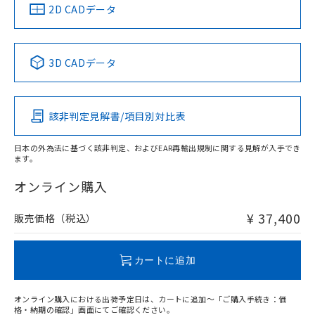
船舶規格）
船舶規格）
船舶規格）
船舶規格
中国 RoHS
注意事項・凡例
2D CADデータ
す。
No
No
No
No
中国 RoHS表
※1 ※2
3D CADデータ
この製品の規格認証/適合状況ページへ
Pb
Hg
Cd
Cr(VI)
その他の認証はこちらのページからご検索ください
該非判定見解書/項目別対比表
X
O
O
O
日本の外為法に基づく該非判定、およびEAR再輸出規制に関する見解が入手でき
ます。
"対応済み"や非含有の記載がされた商品であっても、流通
在庫等で未対応品が混在する可能性があります。
オンライン購入
非含有品が必要な際は、弊社営業部門もしくは販売店へお
問い合わせください。
¥ 37,400
販売価格（税込）
この製品のRoHS/REACH対応状況ページへ
カートに追加
オンライン購入における出荷予定日は、カートに追加～「ご購入手続き：価
格・納期の確認」画面にてご確認ください。