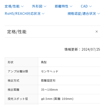
定格/性能
外形図
距離特性
CAD
RoHS/REACH対応状況
規格認証/適合状況
定格/性能
情報更新：2024/07/25
形状
角型
アンプ分離分類
センサヘッド
検出方式
距離設定形
検出距離
35～100mm
投光スポット径
φ0.5mm (距離: 100mm)