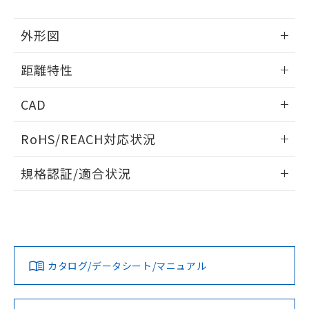
部品在庫の切り替え状況などにより、予定
「10」：通常の使用状況下において有害物
販売先および販売に係わる関係者が違
マイパーツ機能（部品リスト作成サー
空
受注生産機種、また在庫状況の
月が前後することがあります。
質が外部に漏えいし、環境に深刻な影響を
法に輸出するおそれがある場合は、取
ビス）をご利用いただくには、I-Web
白
情報を公開していない機種
及ぼさない年数を意味します。
外形図
り引きをいたしません。
メンバーズにご登録されている必要が
「－」：未確認です。当社販売部門へお問
あります。
情報更新：2024/07/25
い合わせください。
お客様が当ウェブサイト上で当社にご
距離特性
※3 非含有証明書ダウンロード
登録された部品リストについて、当社
情報更新：2024/07/25
および当社の共同利用者が、当社の製
CAD
下記の非含有証明書をダウンロードするこ
品・サービスに関するお客様との取
とができます。
合意する
キャンセル
引・商談に必要な範囲で利用すること
ビーム径-距離特性
ログイン/会員登録いただくと、CADデータをダウンロー
RoHS/REACH対応状況
をご了承ください。
ドすることができます。
EU RoHS指令（10物質）の非含有証明書
※当社の共同利用者とは、
"個人情報
51物質の非含有証明書（当社基準）
情報更新：2026/7/29
の共同利用に関して"
の「1.共同利
規格認証/適合状況
※本証明書は発行日時点で非含有を証明す
用者の範囲」に記載されている法人を
るもので、過去に遡って非含有を証明する
ログイン/会員登録
EU RoHS
注意事項・凡例
指します。
UL認証
CSA認証
CEマーキング
ものではありません。
また、RoHS指令のフタル酸エステル類４
Yes
Yes
Yes
物質の対応では、対応完了までの期間は出
対応状況
対応予定月
※1
※2
ダウンロードデータをご利用いただく前に、以下を必ずお読
荷製品に未対応品が混在することから備考
みください。
欄に対応日を記載しておりました。
カタログ/データシート/マニュアル
対応済み
ソフトウェアの使用条件
既に当社にて対応品への在庫切替を完了
LR型式承認
DNV型式承認
BV型式承認
KR型式承
していることから、特段のことがない限
（イギリス
（ノルウェー
（フランス
（韓国
り、2022年1月12日より割愛しておりま