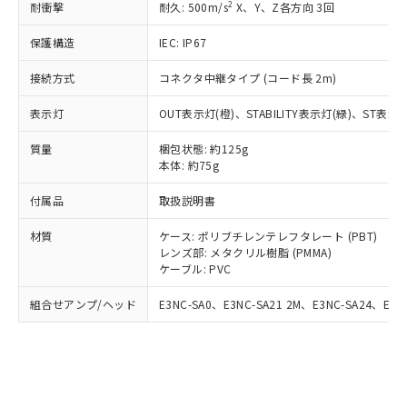
2
耐衝撃
耐久: 500m/s
X、Y、Z各方向 3回
商品です。
(税抜)を提供させていただくもので
「○」：最大均質材料含有率が中国RoHSの
非該当品：ライセンス料など無形物で、有
す。
保護構造
IEC: IP67
基準値以下であることを示します。
害物質有無と関係のない商品です。
当社制御機器事業取扱商品の中には、
「×」：最大均質材料含有率が中国RoHSの
仕入先様の事情により、非含有部品として
本サービスの対象外となる商品もある
接続方式
コネクタ中継タイプ (コード長 2m)
基準値を超えていることを示します。
いたものが、含有品と判明した場合などや
当社は、これら貴社製品のうち、外国
ことをご了承ください。
「－」：未確認です。当社販売部門へお問
むを得ず変更することがあります。
為替および外国貿易法に定める商品
在庫状況および標準価格照会結果は、
表示灯
OUT表示灯(橙)、STABILITY表示灯(緑)、ST表示灯
い合わせください。
（以下｢規制貨物等」という）を輸出
記載している更新日時点での社内デー
*EU RoHS指令（10物質）：
または国外への提供する場合は、日本
質量
梱包状態: 約125g
記
タに基づき作成されるものであり、閲
説明
鉛(Pb) 1000ppm以下、 水銀(Hg) 1000ppm以下、 カド
*中国RoHS10物質の基準値 (GB/T26572)：
国政府の輸出許可(または役務取引許
本体: 約75g
号
覧された時点での実際の在庫および標
ミウム(Cd) 100ppm以下、
Pb(鉛) :1000ppm、 Hg(水銀) : 1000ppm、 Cd(カドミウ
可)を取得するなどの必要な手続きを
六価クロム(Cr(Ⅵ)) 1000ppm以下、ポリ臭化ビフェニル
ム) : 100ppm、
準価格とは異なる場合があることをご
類(PBB) 1000ppm以下、ポリ臭化ジフェニルエーテル類
付属品
Cr(Ⅵ)(六価クロム) : 1000ppm、 PBBs(ポリ臭化ビフェ
取扱説明書
とります。
了承ください。
(PBDE) 1000ppm以下、フタル酸ビス(2-エチルヘキシ
○
一定数以上の在庫あり
ニル類) : 1000ppm、 PBDEs(ポリ臭化ジフェニルエーテ
当社は規制貨物を破棄する場合は、完
ル) (DEHP)(別名：DOP) 1000ppm以下、フタル酸ブチ
正式な納期状況および標準価格はお客
ル類) : 1000ppm、
材質
ケース: ポリブチレンテレフタレート (PBT)
ルベンジル（BBP） 1000ppm以下、フタル酸ジブチル
全に破砕するなど、違法に輸出されな
DBP(フタル酸ジブチル) : 1000ppm、 DIBP(フタル酸ジ
様のお取引先、またはお客様担当のオ
（DBP） 1000ppm以下、フタル酸ジイソブチル
レンズ部: メタクリル樹脂 (PMMA)
イソブチル) : 1000ppm、 BBP(フタル酸ブチルベンジ
△
一定数には満たないが在庫あり
いよう必要な手段を講じます。
ムロン制御機器販売店・当社販売員に
(DIBP) 1000ppm以下
ル) : 1000ppm、
ケーブル: PVC
当社は貴社製品を、核兵器、ミサイ
但し、RoHS指令で産業用監視および制御機器に対する
DEHP(フタル酸ビス(2-エチルヘキシル)) : 1000ppm
ご相談ください。
適用除外項目は除く。
ル、化学兵器、生物兵器またはその他
－
在庫なし(最新の在庫状況につ
オムロン制御機器販売店や当社販売拠
組合せアンプ/ヘッド
E3NC-SA0、E3NC-SA21 2M、E3NC-SA24、E3N
フタル酸エステル類の４物質については閾値を超える意
武器並びにこれらの製造装置等に一切
いては、お客様のお取引先、ま
図的な使用がないことを確認しています。
点は「
販売ネットワーク
」をご確認
※2 環境保護使用期限
使用いたしません。
たはお客様担当のオムロン制御
ください。
当社は、貴社製品を第三者に販売する
機器販売店・当社販売員にご確
在庫状況および標準価格結果を当社の
※2 対応予定月
「ｅ」：有害物質（10物質）のすべてが基
場合は、上記1、2および3の内容を当
認ください)
事前の承諾なく第三者に漏洩または開
準値以下であることを示します。
該第三者に通知します。また当社は、
示しないようお願いします。