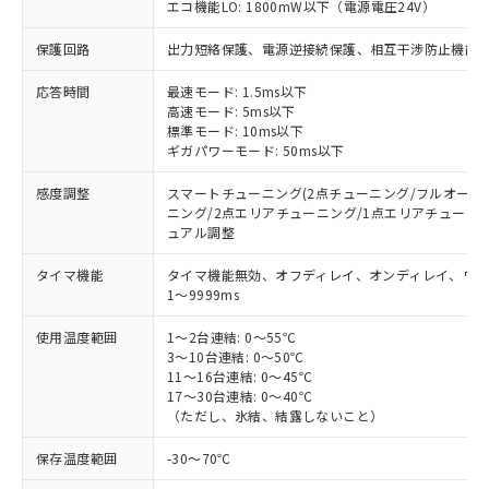
エコ機能LO: 1800mW以下（電源電圧24V）
保護回路
出力短絡保護、電源逆接続保護、相互干渉防止機能 (
応答時間
最速モード: 1.5ms以下
高速モード: 5ms以下
標準モード: 10ms以下
ギガパワーモード: 50ms以下
感度調整
スマートチューニング(2点チューニング/フルオート
ニング/2点エリアチューニング/1点エリアチューニ
ュアル調整
タイマ機能
タイマ機能無効、オフディレイ、オンディレイ、ワ
※1 対応状況
1～9999ms
対応済み：EU RoHS指令（10物質）の
使用温度範囲
1～2台連結: 0～55℃
非含有に対応した製品が提供可能な商品で
3～10台連結: 0～50℃
す。
11～16台連結: 0～45℃
対応予定：EU RoHS指令（10物質）の非含
17～30台連結: 0～40℃
ご利用条件
（ただし、氷結、結露しないこと）
有に対応した製品に切り替える予定のある
商品です。
保存温度範囲
-30～70℃
対応予定なし：EU RoHS指令（10物質）の
以下の条件をお読みいただき、同意のうえ
非含有に非対応の商品で、対応品を出す予