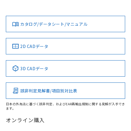
欄に対応日を記載しておりました。
既に当社にて対応品への在庫切替を完了
No
No
Yes
対応状況
対応予定月
※1
※2
していることから、特段のことがない限
ダウンロードデータをご利用いただく前に、以下を必ずお読
り、2022年1月12日より割愛しておりま
みください。
カタログ/データシート/マニュアル
対応済み
す。
ソフトウェアの使用条件
LR型式承認
DNV型式承認
BV型式承認
KR型式承
（イギリス
（ノルウェー
（フランス
（韓国
船舶規格）
船舶規格）
船舶規格）
船舶規格
中国 RoHS
注意事項・凡例
2D CADデータ
No
No
No
No
中国 RoHS表
※1 ※2
3D CADデータ
この製品の規格認証/適合状況ページへ
Pb
Hg
Cd
Cr(VI)
その他の認証はこちらのページからご検索ください
該非判定見解書/項目別対比表
X
O
O
O
日本の外為法に基づく該非判定、およびEAR再輸出規制に関する見解が入手でき
ます。
"対応済み"や非含有の記載がされた商品であっても、流通
在庫等で未対応品が混在する可能性があります。
オンライン購入
非含有品が必要な際は、弊社営業部門もしくは販売店へお