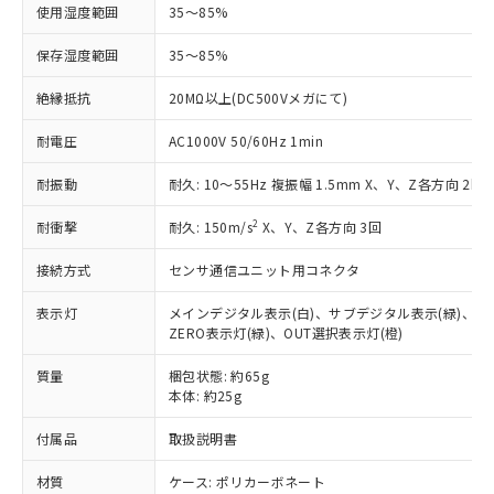
使用湿度範囲
35～85%
ご利用ください。
定はありません。
調査・確認中：EU RoHS指令（10物質）の
本サービスは、当社制御機器事業取扱
保存湿度範囲
35～85%
※1 中国RoHS○×表
非含有の対応状況を調査中または確認中の
商品の当社在庫状況および標準価格
商品です。
絶縁抵抗
20MΩ以上(DC500Vメガにて)
(税抜)を提供させていただくもので
「○」：最大均質材料含有率が中国RoHSの
非該当品：ライセンス料など無形物で、有
す。
基準値以下であることを示します。
害物質有無と関係のない商品です。
耐電圧
AC1000V 50/60Hz 1min
当社制御機器事業取扱商品の中には、
「×」：最大均質材料含有率が中国RoHSの
仕入先様の事情により、非含有部品として
本サービスの対象外となる商品もある
基準値を超えていることを示します。
いたものが、含有品と判明した場合などや
耐振動
耐久: 10～55Hz 複振幅 1.5mm X、Y、Z各方向 2h
当社は、これら貴社製品のうち、外国
ことをご了承ください。
「－」：未確認です。当社販売部門へお問
むを得ず変更することがあります。
為替および外国貿易法に定める商品
在庫状況および標準価格照会結果は、
い合わせください。
2
耐衝撃
耐久: 150m/s
X、Y、Z各方向 3回
（以下｢規制貨物等」という）を輸出
記載している更新日時点での社内デー
*EU RoHS指令（10物質）：
または国外への提供する場合は、日本
記
タに基づき作成されるものであり、閲
説明
接続方式
センサ通信ユニット用コネクタ
鉛(Pb) 1000ppm以下、 水銀(Hg) 1000ppm以下、 カド
*中国RoHS10物質の基準値 (GB/T26572)：
国政府の輸出許可(または役務取引許
号
覧された時点での実際の在庫および標
ミウム(Cd) 100ppm以下、
Pb(鉛) :1000ppm、 Hg(水銀) : 1000ppm、 Cd(カドミウ
可)を取得するなどの必要な手続きを
六価クロム(Cr(Ⅵ)) 1000ppm以下、ポリ臭化ビフェニル
ム) : 100ppm、
準価格とは異なる場合があることをご
表示灯
メインデジタル表示(白)、サブデジタル表示(緑)、OUT
類(PBB) 1000ppm以下、ポリ臭化ジフェニルエーテル類
Cr(Ⅵ)(六価クロム) : 1000ppm、 PBBs(ポリ臭化ビフェ
とります。
了承ください。
ZERO表示灯(緑)、OUT選択表示灯(橙)
(PBDE) 1000ppm以下、フタル酸ビス(2-エチルヘキシ
○
一定数以上の在庫あり
ニル類) : 1000ppm、 PBDEs(ポリ臭化ジフェニルエーテ
当社は規制貨物を破棄する場合は、完
ル) (DEHP)(別名：DOP) 1000ppm以下、フタル酸ブチ
正式な納期状況および標準価格はお客
ル類) : 1000ppm、
ルベンジル（BBP） 1000ppm以下、フタル酸ジブチル
全に破砕するなど、違法に輸出されな
DBP(フタル酸ジブチル) : 1000ppm、 DIBP(フタル酸ジ
質量
梱包状態: 約65g
様のお取引先、またはお客様担当のオ
（DBP） 1000ppm以下、フタル酸ジイソブチル
イソブチル) : 1000ppm、 BBP(フタル酸ブチルベンジ
△
一定数には満たないが在庫あり
いよう必要な手段を講じます。
本体: 約25g
ムロン制御機器販売店・当社販売員に
(DIBP) 1000ppm以下
ル) : 1000ppm、
当社は貴社製品を、核兵器、ミサイ
但し、RoHS指令で産業用監視および制御機器に対する
DEHP(フタル酸ビス(2-エチルヘキシル)) : 1000ppm
ご相談ください。
適用除外項目は除く。
付属品
取扱説明書
ル、化学兵器、生物兵器またはその他
－
在庫なし(最新の在庫状況につ
オムロン制御機器販売店や当社販売拠
フタル酸エステル類の４物質については閾値を超える意
武器並びにこれらの製造装置等に一切
いては、お客様のお取引先、ま
図的な使用がないことを確認しています。
点は「
販売ネットワーク
」をご確認
材質
ケース: ポリカーボネート
※2 環境保護使用期限
使用いたしません。
たはお客様担当のオムロン制御