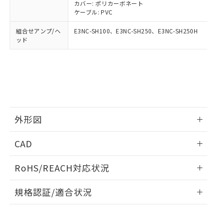
ください。
カバー: ポリカーボネート
当社は、貴社製品を第三者に販売する
機器販売店・当社販売員にご確
在庫状況および標準価格結果を当社の
ケーブル: PVC
※2 対応予定月
「ｅ」：有害物質（10物質）のすべてが基
場合は、上記1、2および3の内容を当
認ください)
事前の承諾なく第三者に漏洩または開
準値以下であることを示します。
該第三者に通知します。また当社は、
示しないようお願いします。
組合せアンプ/ヘ
E3NC-SH100、E3NC-SH250、E3NC-SH250H
部品在庫の切り替え状況などにより、予定
「10」：通常の使用状況下において有害物
販売先および販売に係わる関係者が違
ッド
マイパーツ機能（部品リスト作成サー
空
受注生産機種、また在庫状況の
月が前後することがあります。
質が外部に漏えいし、環境に深刻な影響を
法に輸出するおそれがある場合は、取
ビス）をご利用いただくには、I-Web
白
情報を公開していない機種
及ぼさない年数を意味します。
り引きをいたしません。
メンバーズにご登録されている必要が
「－」：未確認です。当社販売部門へお問
あります。
い合わせください。
お客様が当ウェブサイト上で当社にご
※3 非含有証明書ダウンロード
登録された部品リストについて、当社
および当社の共同利用者が、当社の製
下記の非含有証明書をダウンロードするこ
品・サービスに関するお客様との取
外形図
とができます。
合意する
キャンセル
引・商談に必要な範囲で利用すること
をご了承ください。
情報更新：2024/07/25
EU RoHS指令（10物質）の非含有証明書
CAD
※当社の共同利用者とは、
"個人情報
51物質の非含有証明書（当社基準）
の共同利用に関して"
の「1.共同利
※本証明書は発行日時点で非含有を証明す
ログイン/会員登録いただくと、CADデータをダウンロー
用者の範囲」に記載されている法人を
RoHS/REACH対応状況
るもので、過去に遡って非含有を証明する
ドすることができます。
指します。
ものではありません。
情報更新：2026/7/29
また、RoHS指令のフタル酸エステル類４
規格認証/適合状況
物質の対応では、対応完了までの期間は出
ログイン/会員登録
EU RoHS
注意事項・凡例
荷製品に未対応品が混在することから備考
UL認証
CSA認証
CEマーキング