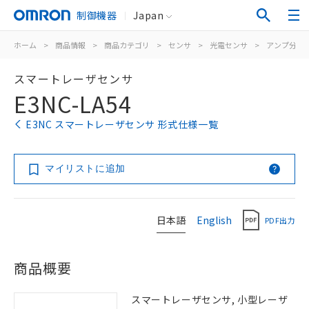
制御機器
Japan
ホーム
>
商品情報
>
商品カテゴリ
>
センサ
>
光電センサ
>
アンプ分離
スマートレーザセンサ
E3NC-LA54
E3NC スマートレーザセンサ 形式仕様一覧
マイリストに追加
日本語
English
PDF出力
商品概要
スマートレーザセンサ, 小型レーザ