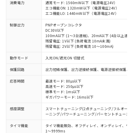
消費電力
通常モード: 1560mW以下（電源電圧24V）
エコ機能ON: 1320mW以下（電源電圧24V）
エコ機能LO: 1440mW以下（電源電圧24V）
制御出力
PNPオープンコレクタ
DC30V以下
100mA以下 (1～3台連結)、20mA以下 (4台以上連結)
残留電圧: 1V以下 (負荷電流 10mA未満)
残留電圧: 2V以下 (負荷電流 10～100mA)
動作モード
入光ON/遮光ON 切替式
保護回路
出力短絡保護、出力逆接続保護、電源逆接続保護、相
応答時間
最速モード: 80µs以下
高速モード: 250µs以下
標準モード: 1ms以下
ギガパワーモード: 16ms以下
感度調整
スマートチューニング(2点チューニング/フルオート
ーニング/パワーチューニング/パーセントチューニング(
※1 対応状況
タイマ機能
タイマ機能無効、オフディレイ、オンディレイ、ワ
対応済み：EU RoHS指令（10物質）の
1～9999ms