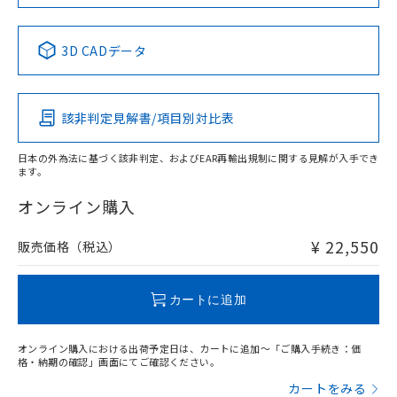
No
No
No
No
中国 RoHS表
※1 ※2
3D CADデータ
この製品の規格認証/適合状況ページへ
Pb
Hg
Cd
Cr(VI)
その他の認証はこちらのページからご検索ください
該非判定見解書/項目別対比表
X
O
O
O
日本の外為法に基づく該非判定、およびEAR再輸出規制に関する見解が入手でき
ます。
"対応済み"や非含有の記載がされた商品であっても、流通
在庫等で未対応品が混在する可能性があります。
オンライン購入
非含有品が必要な際は、弊社営業部門もしくは販売店へお
問い合わせください。
¥ 22,550
販売価格（税込）
この製品のRoHS/REACH対応状況ページへ
カートに追加
オンライン購入における出荷予定日は、カートに追加～「ご購入手続き：価
格・納期の確認」画面にてご確認ください。
カートをみる