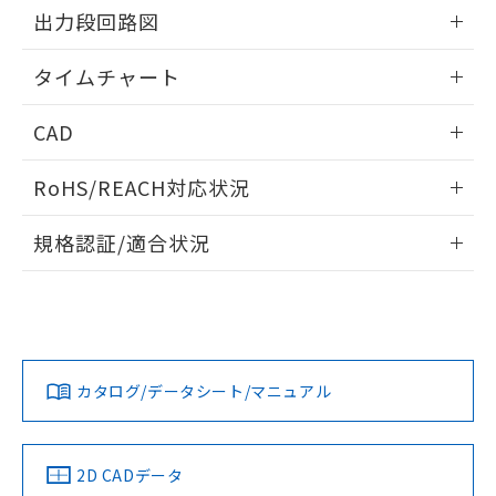
の共同利用に関して"
の「1.共同利
情報更新：2024/07/25
出力段回路図
※本証明書は発行日時点で非含有を証明す
用者の範囲」に記載されている法人を
るもので、過去に遡って非含有を証明する
指します。
情報更新：2024/07/25
ものではありません。
タイムチャート
また、RoHS指令のフタル酸エステル類４
物質の対応では、対応完了までの期間は出
情報更新：2024/07/25
CAD
荷製品に未対応品が混在することから備考
欄に対応日を記載しておりました。
ログイン/会員登録いただくと、CADデータをダウンロー
既に当社にて対応品への在庫切替を完了
RoHS/REACH対応状況
ドすることができます。
していることから、特段のことがない限
情報更新：2026/7/29
り、2022年1月12日より割愛しておりま
規格認証/適合状況
す。
ログイン/会員登録
EU RoHS
注意事項・凡例
UL認証
CSA認証
CEマーキング
No
No
Yes
対応状況
対応予定月
※1
※2
ダウンロードデータをご利用いただく前に、以下を必ずお読
みください。
カタログ/データシート/マニュアル
対応済み
ソフトウェアの使用条件
LR型式承認
DNV型式承認
BV型式承認
KR型式承
（イギリス
（ノルウェー
（フランス
（韓国
船舶規格）
船舶規格）
船舶規格）
船舶規格
中国 RoHS
注意事項・凡例
2D CADデータ