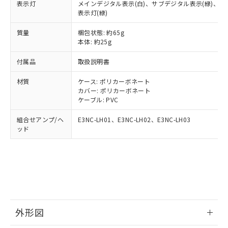
当社は規制貨物を破棄する場合は、完
表示灯
メインデジタル表示(白)、サブデジタル表示(緑)、OUT表
ル) (DEHP)(別名：DOP) 1000ppm以下、フタル酸ブチ
正式な納期状況および標準価格はお客
ル類) : 1000ppm、
ルベンジル（BBP） 1000ppm以下、フタル酸ジブチル
全に破砕するなど、違法に輸出されな
表示灯(緑)
DBP(フタル酸ジブチル) : 1000ppm、 DIBP(フタル酸ジ
様のお取引先、またはお客様担当のオ
（DBP） 1000ppm以下、フタル酸ジイソブチル
イソブチル) : 1000ppm、 BBP(フタル酸ブチルベンジ
△
一定数には満たないが在庫あり
いよう必要な手段を講じます。
ムロン制御機器販売店・当社販売員に
(DIBP) 1000ppm以下
ル) : 1000ppm、
質量
梱包状態: 約65g
当社は貴社製品を、核兵器、ミサイ
但し、RoHS指令で産業用監視および制御機器に対する
DEHP(フタル酸ビス(2-エチルヘキシル)) : 1000ppm
ご相談ください。
本体: 約25g
適用除外項目は除く。
ル、化学兵器、生物兵器またはその他
－
在庫なし(最新の在庫状況につ
オムロン制御機器販売店や当社販売拠
フタル酸エステル類の４物質については閾値を超える意
武器並びにこれらの製造装置等に一切
いては、お客様のお取引先、ま
図的な使用がないことを確認しています。
点は「
販売ネットワーク
」をご確認
付属品
取扱説明書
※2 環境保護使用期限
使用いたしません。
たはお客様担当のオムロン制御
ください。
当社は、貴社製品を第三者に販売する
機器販売店・当社販売員にご確
在庫状況および標準価格結果を当社の
材質
ケース: ポリカーボネート
※2 対応予定月
「ｅ」：有害物質（10物質）のすべてが基
場合は、上記1、2および3の内容を当
認ください)
事前の承諾なく第三者に漏洩または開
カバー: ポリカーボネート
準値以下であることを示します。
該第三者に通知します。また当社は、
ケーブル: PVC
示しないようお願いします。
部品在庫の切り替え状況などにより、予定
「10」：通常の使用状況下において有害物
販売先および販売に係わる関係者が違
マイパーツ機能（部品リスト作成サー
空
受注生産機種、また在庫状況の
月が前後することがあります。
質が外部に漏えいし、環境に深刻な影響を
組合せアンプ/ヘ
法に輸出するおそれがある場合は、取
E3NC-LH01、E3NC-LH02、E3NC-LH03
ビス）をご利用いただくには、I-Web
白
情報を公開していない機種
ッド
及ぼさない年数を意味します。
り引きをいたしません。
メンバーズにご登録されている必要が
「－」：未確認です。当社販売部門へお問
あります。
い合わせください。
お客様が当ウェブサイト上で当社にご
※3 非含有証明書ダウンロード
登録された部品リストについて、当社
および当社の共同利用者が、当社の製
下記の非含有証明書をダウンロードするこ
品・サービスに関するお客様との取
とができます。
合意する
キャンセル
引・商談に必要な範囲で利用すること
をご了承ください。
外形図
EU RoHS指令（10物質）の非含有証明書
※当社の共同利用者とは、
"個人情報
51物質の非含有証明書（当社基準）