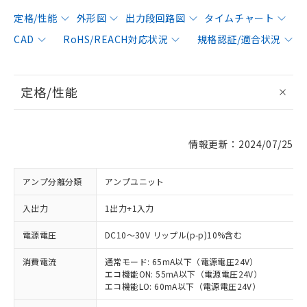
定格/性能
外形図
出力段回路図
タイムチャート
CAD
RoHS/REACH対応状況
規格認証/適合状況
定格/性能
情報更新：2024/07/25
アンプ分離分類
アンプユニット
入出力
1出力+1入力
電源電圧
DC10～30V リップル(p-p)10%含む
消費電流
通常モード: 65mA以下（電源電圧24V）
エコ機能ON: 55mA以下（電源電圧24V）
エコ機能LO: 60mA以下（電源電圧24V）