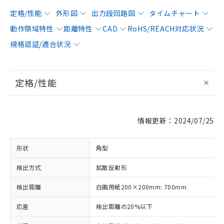
定格/性能
外形図
出力段回路図
タイムチャート
動作領域特性
距離特性
CAD
RoHS/REACH対応状況
規格認証/適合状況
定格/性能
情報更新：2024/07/25
形状
角型
検出方式
拡散反射形
検出距離
白画用紙200×200mm: 700mm
応差
検出距離の20%以下