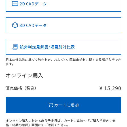
船舶規格）
船舶規格）
船舶規格）
船舶規格
中国 RoHS
注意事項・凡例
2D CADデータ
No
No
No
No
中国 RoHS表
※1 ※2
3D CADデータ
この製品の規格認証/適合状況ページへ
Pb
Hg
Cd
Cr(VI)
その他の認証はこちらのページからご検索ください
該非判定見解書/項目別対比表
X
O
O
O
日本の外為法に基づく該非判定、およびEAR再輸出規制に関する見解が入手でき
ます。
"対応済み"や非含有の記載がされた商品であっても、流通
在庫等で未対応品が混在する可能性があります。
オンライン購入
非含有品が必要な際は、弊社営業部門もしくは販売店へお
問い合わせください。
¥ 15,290
販売価格（税込）
この製品のRoHS/REACH対応状況ページへ
カートに追加
オンライン購入における出荷予定日は、カートに追加～「ご購入手続き：価
格・納期の確認」画面にてご確認ください。