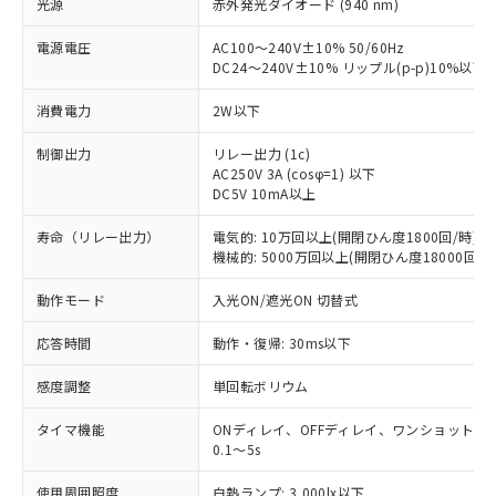
光源
赤外発光ダイオード (940 nm)
電源電圧
AC100～240V±10% 50/60Hz
DC24～240V±10% リップル(p-p)10%以下
消費電力
2W以下
制御出力
リレー出力 (1c)
AC250V 3A (cosφ=1) 以下
DC5V 10mA以上
寿命（リレー出力）
電気的: 10万回以上(開閉ひん度1800回/時)
機械的: 5000万回以上(開閉ひん度18000回/時
動作モード
入光ON/遮光ON 切替式
応答時間
動作・復帰: 30ms以下
感度調整
単回転ボリウム
タイマ機能
ONディレイ、OFFディレイ、ワンショットデ
※1 対応状況
0.1～5s
使用周囲照度
白熱ランプ: 3,000lx以下