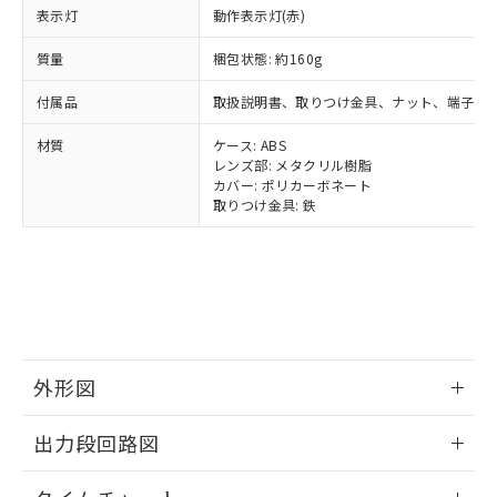
とります。
了承ください。
(PBDE) 1000ppm以下、フタル酸ビス(2-エチルヘキシ
○
一定数以上の在庫あり
ニル類) : 1000ppm、 PBDEs(ポリ臭化ジフェニルエーテ
表示灯
動作表示灯(赤)
当社は規制貨物を破棄する場合は、完
ル) (DEHP)(別名：DOP) 1000ppm以下、フタル酸ブチ
正式な納期状況および標準価格はお客
ル類) : 1000ppm、
ルベンジル（BBP） 1000ppm以下、フタル酸ジブチル
全に破砕するなど、違法に輸出されな
DBP(フタル酸ジブチル) : 1000ppm、 DIBP(フタル酸ジ
様のお取引先、またはお客様担当のオ
質量
梱包状態: 約160g
（DBP） 1000ppm以下、フタル酸ジイソブチル
イソブチル) : 1000ppm、 BBP(フタル酸ブチルベンジ
△
一定数には満たないが在庫あり
いよう必要な手段を講じます。
ムロン制御機器販売店・当社販売員に
(DIBP) 1000ppm以下
ル) : 1000ppm、
当社は貴社製品を、核兵器、ミサイ
但し、RoHS指令で産業用監視および制御機器に対する
DEHP(フタル酸ビス(2-エチルヘキシル)) : 1000ppm
ご相談ください。
付属品
取扱説明書、取りつけ金具、ナット、端子保
適用除外項目は除く。
ル、化学兵器、生物兵器またはその他
－
在庫なし(最新の在庫状況につ
オムロン制御機器販売店や当社販売拠
フタル酸エステル類の４物質については閾値を超える意
武器並びにこれらの製造装置等に一切
いては、お客様のお取引先、ま
図的な使用がないことを確認しています。
材質
点は「
販売ネットワーク
ケース: ABS
」をご確認
※2 環境保護使用期限
使用いたしません。
たはお客様担当のオムロン制御
レンズ部: メタクリル樹脂
ください。
当社は、貴社製品を第三者に販売する
カバー: ポリカーボネート
機器販売店・当社販売員にご確
在庫状況および標準価格結果を当社の
※2 対応予定月
「ｅ」：有害物質（10物質）のすべてが基
取りつけ金具: 鉄
場合は、上記1、2および3の内容を当
認ください)
事前の承諾なく第三者に漏洩または開
準値以下であることを示します。
該第三者に通知します。また当社は、
示しないようお願いします。
部品在庫の切り替え状況などにより、予定
「10」：通常の使用状況下において有害物
販売先および販売に係わる関係者が違
マイパーツ機能（部品リスト作成サー
空
受注生産機種、また在庫状況の
月が前後することがあります。
質が外部に漏えいし、環境に深刻な影響を
法に輸出するおそれがある場合は、取
ビス）をご利用いただくには、I-Web
白
情報を公開していない機種
及ぼさない年数を意味します。
り引きをいたしません。
メンバーズにご登録されている必要が
「－」：未確認です。当社販売部門へお問
あります。
い合わせください。
お客様が当ウェブサイト上で当社にご
※3 非含有証明書ダウンロード
登録された部品リストについて、当社
外形図
および当社の共同利用者が、当社の製
下記の非含有証明書をダウンロードするこ
品・サービスに関するお客様との取
情報更新：2024/07/25
出力段回路図
とができます。
合意する
キャンセル
引・商談に必要な範囲で利用すること
をご了承ください。
情報更新：2024/07/25
EU RoHS指令（10物質）の非含有証明書
※当社の共同利用者とは、
"個人情報