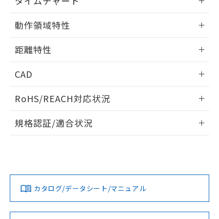
タイムチャート
51物質の非含有証明書（当社基準）
の共同利用に関して"
の「1.共同利
※本証明書は発行日時点で非含有を証明す
情報更新：2024/07/25
用者の範囲」に記載されている法人を
動作領域特性
るもので、過去に遡って非含有を証明する
指します。
ものではありません。
情報更新：2024/07/25
また、RoHS指令のフタル酸エステル類４
距離特性
物質の対応では、対応完了までの期間は出
情報更新：2024/07/25
荷製品に未対応品が混在することから備考
CAD
欄に対応日を記載しておりました。
既に当社にて対応品への在庫切替を完了
検出物体の大きさ-距離特性
ログイン/会員登録いただくと、CADデータをダウンロー
RoHS/REACH対応状況
していることから、特段のことがない限
ドすることができます。
り、2022年1月12日より割愛しておりま
情報更新：2026/7/29
す。
規格認証/適合状況
ログイン/会員登録
EU RoHS
注意事項・凡例
UL認証
CSA認証
CEマーキング
No
No
Yes
対応状況
対応予定月
※1
※2
ダウンロードデータをご利用いただく前に、以下を必ずお読
みください。
カタログ/データシート/マニュアル
対応済み
ソフトウェアの使用条件
LR型式承認
DNV型式承認
BV型式承認
KR型式承
（イギリス
（ノルウェー
（フランス
（韓国