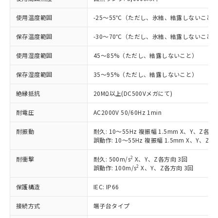
対応済み：EU RoHS指令（10物質）の
非含有に対応した製品が提供可能な商品で
使用温度範囲
-25～55℃（ただし、氷結、結露しないこと
す。
対応予定：EU RoHS指令（10物質）の非含
保存温度範囲
-30～70℃（ただし、氷結、結露しないこと
ご利用条件
有に対応した製品に切り替える予定のある
商品です。
使用湿度範囲
45～85%（ただし、結露しないこと）
対応予定なし：EU RoHS指令（10物質）の
以下の条件をお読みいただき、同意のうえ
非含有に非対応の商品で、対応品を出す予
保存湿度範囲
35～95%（ただし、結露しないこと）
ご利用ください。
定はありません。
調査・確認中：EU RoHS指令（10物質）の
絶縁抵抗
20MΩ以上(DC500Vメガにて)
本サービスは、当社制御機器事業取扱
※1 中国RoHS○×表
非含有の対応状況を調査中または確認中の
商品の当社在庫状況および標準価格
耐電圧
AC2000V 50/60Hz 1min
商品です。
(税抜)を提供させていただくもので
「○」：最大均質材料含有率が中国RoHSの
非該当品：ライセンス料など無形物で、有
す。
耐振動
耐久: 10～55Hz 複振幅 1.5mm X、Y、Z各方向
基準値以下であることを示します。
害物質有無と関係のない商品です。
当社制御機器事業取扱商品の中には、
誤動作: 10～55Hz 複振幅 1.5mm X、Y、Z各
「×」：最大均質材料含有率が中国RoHSの
仕入先様の事情により、非含有部品として
本サービスの対象外となる商品もある
基準値を超えていることを示します。
いたものが、含有品と判明した場合などや
当社は、これら貴社製品のうち、外国
2
耐衝撃
ことをご了承ください。
耐久: 500m/s
X、Y、Z各方向 3回
「－」：未確認です。当社販売部門へお問
むを得ず変更することがあります。
為替および外国貿易法に定める商品
2
誤動作: 100m/s
X、Y、Z各方向 3回
在庫状況および標準価格照会結果は、
い合わせください。
（以下｢規制貨物等」という）を輸出
記載している更新日時点での社内デー
*EU RoHS指令（10物質）：
保護構造
または国外への提供する場合は、日本
IEC: IP66
記
タに基づき作成されるものであり、閲
説明
鉛(Pb) 1000ppm以下、 水銀(Hg) 1000ppm以下、 カド
*中国RoHS10物質の基準値 (GB/T26572)：
国政府の輸出許可(または役務取引許
号
覧された時点での実際の在庫および標
ミウム(Cd) 100ppm以下、
Pb(鉛) :1000ppm、 Hg(水銀) : 1000ppm、 Cd(カドミウ
接続方式
端子台タイプ
可)を取得するなどの必要な手続きを
六価クロム(Cr(Ⅵ)) 1000ppm以下、ポリ臭化ビフェニル
ム) : 100ppm、
準価格とは異なる場合があることをご
類(PBB) 1000ppm以下、ポリ臭化ジフェニルエーテル類
Cr(Ⅵ)(六価クロム) : 1000ppm、 PBBs(ポリ臭化ビフェ