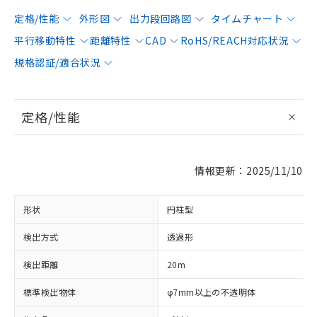
定格/性能
外形図
出力段回路図
タイムチャート
平行移動特性
距離特性
CAD
RoHS/REACH対応状況
規格認証/適合状況
定格/性能
情報更新：2025/11/10
形状
円柱型
検出方式
透過形
検出距離
20m
標準検出物体
φ7mm以上の不透明体