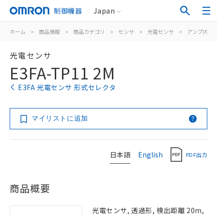
制御機器
Japan
ホーム
>
商品情報
>
商品カテゴリ
>
センサ
>
光電センサ
>
アンプ内蔵
光電センサ
E3FA-TP11 2M
E3FA 光電センサ 形式セレクタ
マイリストに追加
日本語
English
PDF出力
商品概要
光電センサ, 透過形, 検出距離 20m,