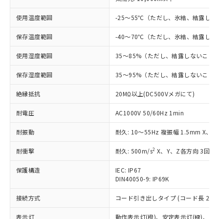
対応済み：EU RoHS指令（10物質）の
非含有に対応した製品が提供可能な商品で
使用温度範囲
-25～55℃（ただし、氷結、結露し
す。
対応予定：EU RoHS指令（10物質）の非含
保存温度範囲
-40～70℃（ただし、氷結、結露し
ご利用条件
有に対応した製品に切り替える予定のある
商品です。
使用湿度範囲
35～85%（ただし、結露しないこと
対応予定なし：EU RoHS指令（10物質）の
以下の条件をお読みいただき、同意のうえ
非含有に非対応の商品で、対応品を出す予
保存湿度範囲
35～95%（ただし、結露しないこと
ご利用ください。
定はありません。
調査・確認中：EU RoHS指令（10物質）の
絶縁抵抗
20MΩ以上(DC500Vメガにて)
本サービスは、当社制御機器事業取扱
※1 中国RoHS○×表
非含有の対応状況を調査中または確認中の
商品の当社在庫状況および標準価格
耐電圧
AC1000V 50/60Hz 1min
商品です。
(税抜)を提供させていただくもので
「○」：最大均質材料含有率が中国RoHSの
非該当品：ライセンス料など無形物で、有
す。
耐振動
耐久: 10～55Hz 複振幅 1.5mm X、
基準値以下であることを示します。
害物質有無と関係のない商品です。
当社制御機器事業取扱商品の中には、
「×」：最大均質材料含有率が中国RoHSの
仕入先様の事情により、非含有部品として
本サービスの対象外となる商品もある
2
耐衝撃
耐久: 500m/s
X、Y、Z各方向 3回
基準値を超えていることを示します。
いたものが、含有品と判明した場合などや
当社は、これら貴社製品のうち、外国
ことをご了承ください。
「－」：未確認です。当社販売部門へお問
むを得ず変更することがあります。
為替および外国貿易法に定める商品
保護構造
在庫状況および標準価格照会結果は、
IEC: IP67
い合わせください。
（以下｢規制貨物等」という）を輸出
DIN40050-9: IP69K
記載している更新日時点での社内デー
*EU RoHS指令（10物質）：
または国外への提供する場合は、日本
記
タに基づき作成されるものであり、閲
説明
鉛(Pb) 1000ppm以下、 水銀(Hg) 1000ppm以下、 カド
*中国RoHS10物質の基準値 (GB/T26572)：
接続方式
国政府の輸出許可(または役務取引許
コード引き出しタイプ (コード長 2m)
号
覧された時点での実際の在庫および標
ミウム(Cd) 100ppm以下、
Pb(鉛) :1000ppm、 Hg(水銀) : 1000ppm、 Cd(カドミウ
可)を取得するなどの必要な手続きを
六価クロム(Cr(Ⅵ)) 1000ppm以下、ポリ臭化ビフェニル
ム) : 100ppm、
準価格とは異なる場合があることをご
類(PBB) 1000ppm以下、ポリ臭化ジフェニルエーテル類
表示灯
動作表示灯(橙)、安定表示灯(緑)、電源
Cr(Ⅵ)(六価クロム) : 1000ppm、 PBBs(ポリ臭化ビフェ