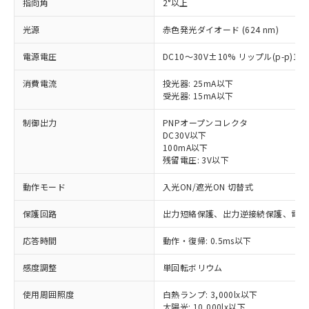
指向角
2°以上
光源
赤色発光ダイオード (624 nm)
電源電圧
DC10～30V±10% リップル(p-p)1
消費電流
投光器: 25mA以下
受光器: 15mA以下
制御出力
PNPオープンコレクタ
DC30V以下
100mA以下
残留電圧: 3V以下
動作モード
入光ON/遮光ON 切替式
保護回路
出力短絡保護、出力逆接続保護、電源
応答時間
動作・復帰: 0.5ms以下
感度調整
単回転ボリウム
※1 対応状況
使用周囲照度
白熱ランプ: 3,000lx以下
太陽光: 10,000lx以下