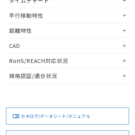
タイムチャート
51物質の非含有証明書（当社基準）
の共同利用に関して"
の「1.共同利
※本証明書は発行日時点で非含有を証明す
情報更新：2025/11/10
用者の範囲」に記載されている法人を
平行移動特性
るもので、過去に遡って非含有を証明する
指します。
ものではありません。
情報更新：2025/11/10
また、RoHS指令のフタル酸エステル類４
距離特性
物質の対応では、対応完了までの期間は出
情報更新：2025/11/10
荷製品に未対応品が混在することから備考
CAD
欄に対応日を記載しておりました。
既に当社にて対応品への在庫切替を完了
受光出力-距離特性
ログイン/会員登録いただくと、CADデータをダウンロー
RoHS/REACH対応状況
していることから、特段のことがない限
ドすることができます。
り、2022年1月12日より割愛しておりま
情報更新：2026/7/29
す。
規格認証/適合状況
ログイン/会員登録
EU RoHS
注意事項・凡例
UL認証
CSA認証
CEマーキング
No
No
Yes
対応状況
対応予定月
※1
※2
ダウンロードデータをご利用いただく前に、以下を必ずお読
みください。
カタログ/データシート/マニュアル
対応済み
ソフトウェアの使用条件
LR型式承認
DNV型式承認
BV型式承認
KR型式承
（イギリス
（ノルウェー
（フランス
（韓国