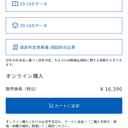
船舶規格）
船舶規格）
船舶規格）
船舶規格
中国 RoHS
注意事項・凡例
2D CADデータ
No
No
No
No
中国 RoHS表
※1 ※2
3D CADデータ
この製品の規格認証/適合状況ページへ
Pb
Hg
Cd
Cr(VI)
その他の認証はこちらのページからご検索ください
該非判定見解書/項目別対比表
X
O
O
O
日本の外為法に基づく該非判定、およびEAR再輸出規制に関する見解が入手でき
ます。
"対応済み"や非含有の記載がされた商品であっても、流通
在庫等で未対応品が混在する可能性があります。
オンライン購入
非含有品が必要な際は、弊社営業部門もしくは販売店へお
問い合わせください。
¥ 16,390
販売価格（税込）
この製品のRoHS/REACH対応状況ページへ
カートに追加
オンライン購入における出荷予定日は、カートに追加～「ご購入手続き：価
格・納期の確認」画面にてご確認ください。