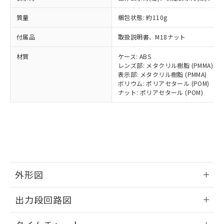
とります。
了承ください。
(PBDE) 1000ppm以下、フタル酸ビス(2-エチルヘキシ
○
一定数以上の在庫あり
ニル類) : 1000ppm、 PBDEs(ポリ臭化ジフェニルエーテ
当社は規制貨物を破棄する場合は、完
ル) (DEHP)(別名：DOP) 1000ppm以下、フタル酸ブチ
正式な納期状況および標準価格はお客
ル類) : 1000ppm、
質量
梱包状態: 約110g
ルベンジル（BBP） 1000ppm以下、フタル酸ジブチル
全に破砕するなど、違法に輸出されな
DBP(フタル酸ジブチル) : 1000ppm、 DIBP(フタル酸ジ
様のお取引先、またはお客様担当のオ
（DBP） 1000ppm以下、フタル酸ジイソブチル
イソブチル) : 1000ppm、 BBP(フタル酸ブチルベンジ
△
一定数には満たないが在庫あり
いよう必要な手段を講じます。
ムロン制御機器販売店・当社販売員に
(DIBP) 1000ppm以下
ル) : 1000ppm、
付属品
取扱説明書、M18ナット
当社は貴社製品を、核兵器、ミサイ
但し、RoHS指令で産業用監視および制御機器に対する
DEHP(フタル酸ビス(2-エチルヘキシル)) : 1000ppm
ご相談ください。
適用除外項目は除く。
ル、化学兵器、生物兵器またはその他
－
在庫なし(最新の在庫状況につ
オムロン制御機器販売店や当社販売拠
材質
ケース: ABS
フタル酸エステル類の４物質については閾値を超える意
武器並びにこれらの製造装置等に一切
いては、お客様のお取引先、ま
図的な使用がないことを確認しています。
点は「
販売ネットワーク
レンズ部: メタクリル樹脂 (PMMA)
」をご確認
※2 環境保護使用期限
使用いたしません。
たはお客様担当のオムロン制御
表示部: メタクリル樹脂 (PMMA)
ください。
当社は、貴社製品を第三者に販売する
ボリウム: ポリアセタール (POM)
機器販売店・当社販売員にご確
在庫状況および標準価格結果を当社の
※2 対応予定月
「ｅ」：有害物質（10物質）のすべてが基
ナット: ポリアセタール (POM)
場合は、上記1、2および3の内容を当
認ください)
事前の承諾なく第三者に漏洩または開
準値以下であることを示します。
該第三者に通知します。また当社は、
示しないようお願いします。
部品在庫の切り替え状況などにより、予定
「10」：通常の使用状況下において有害物
販売先および販売に係わる関係者が違
マイパーツ機能（部品リスト作成サー
空
受注生産機種、また在庫状況の
月が前後することがあります。
質が外部に漏えいし、環境に深刻な影響を
法に輸出するおそれがある場合は、取
ビス）をご利用いただくには、I-Web
白
情報を公開していない機種
及ぼさない年数を意味します。
り引きをいたしません。
メンバーズにご登録されている必要が
「－」：未確認です。当社販売部門へお問
あります。
い合わせください。
お客様が当ウェブサイト上で当社にご
※3 非含有証明書ダウンロード
登録された部品リストについて、当社
外形図
および当社の共同利用者が、当社の製
下記の非含有証明書をダウンロードするこ
品・サービスに関するお客様との取
情報更新：2025/11/10
出力段回路図
とができます。
合意する
キャンセル
引・商談に必要な範囲で利用すること
をご了承ください。
情報更新：2025/11/10
EU RoHS指令（10物質）の非含有証明書
※当社の共同利用者とは、
"個人情報