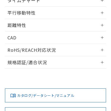
タイムチャート
51物質の非含有証明書（当社基準）
の共同利用に関して"
の「1.共同利
※本証明書は発行日時点で非含有を証明す
情報更新：2025/11/10
用者の範囲」に記載されている法人を
平行移動特性
るもので、過去に遡って非含有を証明する
指します。
ものではありません。
情報更新：2025/11/10
また、RoHS指令のフタル酸エステル類４
距離特性
物質の対応では、対応完了までの期間は出
情報更新：2025/11/10
荷製品に未対応品が混在することから備考
CAD
欄に対応日を記載しておりました。
既に当社にて対応品への在庫切替を完了
受光出力-距離特性
ログイン/会員登録いただくと、CADデータをダウンロー
RoHS/REACH対応状況
していることから、特段のことがない限
ドすることができます。
り、2022年1月12日より割愛しておりま
情報更新：2026/7/29
す。
規格認証/適合状況
ログイン/会員登録
EU RoHS
注意事項・凡例
UL認証
CSA認証
CEマーキング
Yes
Yes
Yes
対応状況
対応予定月
※1
※2
ダウンロードデータをご利用いただく前に、以下を必ずお読
みください。
カタログ/データシート/マニュアル
対応済み
ソフトウェアの使用条件
LR型式承認
DNV型式承認
BV型式承認
KR型式承
（イギリス
（ノルウェー
（フランス
（韓国