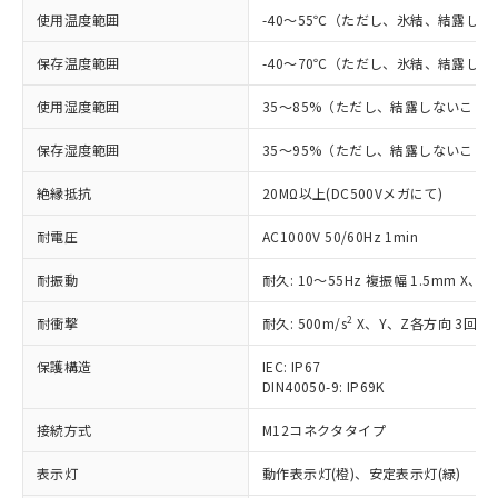
対応済み：EU RoHS指令（10物質）の
使用温度範囲
-40～55℃（ただし、氷結、結露し
非含有に対応した製品が提供可能な商品で
す。
保存温度範囲
-40～70℃（ただし、氷結、結露し
対応予定：EU RoHS指令（10物質）の非含
ご利用条件
有に対応した製品に切り替える予定のある
使用湿度範囲
35～85%（ただし、結露しないこと
商品です。
対応予定なし：EU RoHS指令（10物質）の
保存湿度範囲
35～95%（ただし、結露しないこと
以下の条件をお読みいただき、同意のうえ
非含有に非対応の商品で、対応品を出す予
ご利用ください。
定はありません。
絶縁抵抗
20MΩ以上(DC500Vメガにて)
調査・確認中：EU RoHS指令（10物質）の
本サービスは、当社制御機器事業取扱
※1 中国RoHS○×表
非含有の対応状況を調査中または確認中の
耐電圧
AC1000V 50/60Hz 1min
商品の当社在庫状況および標準価格
商品です。
(税抜)を提供させていただくもので
「○」：最大均質材料含有率が中国RoHSの
耐振動
耐久: 10～55Hz 複振幅 1.5mm X、
非該当品：ライセンス料など無形物で、有
す。
基準値以下であることを示します。
害物質有無と関係のない商品です。
当社制御機器事業取扱商品の中には、
2
耐衝撃
耐久: 500m/s
X、Y、Z各方向 3回
「×」：最大均質材料含有率が中国RoHSの
仕入先様の事情により、非含有部品として
本サービスの対象外となる商品もある
基準値を超えていることを示します。
いたものが、含有品と判明した場合などや
当社は、これら貴社製品のうち、外国
ことをご了承ください。
保護構造
IEC: IP67
「－」：未確認です。当社販売部門へお問
むを得ず変更することがあります。
為替および外国貿易法に定める商品
在庫状況および標準価格照会結果は、
DIN40050-9: IP69K
い合わせください。
（以下｢規制貨物等」という）を輸出
記載している更新日時点での社内デー
*EU RoHS指令（10物質）：
または国外への提供する場合は、日本
接続方式
M12コネクタタイプ
記
タに基づき作成されるものであり、閲
説明
鉛(Pb) 1000ppm以下、 水銀(Hg) 1000ppm以下、 カド
*中国RoHS10物質の基準値 (GB/T26572)：
国政府の輸出許可(または役務取引許
号
覧された時点での実際の在庫および標
ミウム(Cd) 100ppm以下、
Pb(鉛) :1000ppm、 Hg(水銀) : 1000ppm、 Cd(カドミウ
表示灯
可)を取得するなどの必要な手続きを
動作表示灯(橙)、安定表示灯(緑)
六価クロム(Cr(Ⅵ)) 1000ppm以下、ポリ臭化ビフェニル
ム) : 100ppm、
準価格とは異なる場合があることをご
類(PBB) 1000ppm以下、ポリ臭化ジフェニルエーテル類
Cr(Ⅵ)(六価クロム) : 1000ppm、 PBBs(ポリ臭化ビフェ