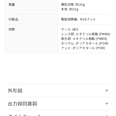
とります。
了承ください。
(PBDE) 1000ppm以下、フタル酸ビス(2-エチルヘキシ
○
一定数以上の在庫あり
ニル類) : 1000ppm、 PBDEs(ポリ臭化ジフェニルエーテ
質量
梱包状態: 約20g
当社は規制貨物を破棄する場合は、完
ル) (DEHP)(別名：DOP) 1000ppm以下、フタル酸ブチ
正式な納期状況および標準価格はお客
ル類) : 1000ppm、
本体: 約10g
ルベンジル（BBP） 1000ppm以下、フタル酸ジブチル
全に破砕するなど、違法に輸出されな
DBP(フタル酸ジブチル) : 1000ppm、 DIBP(フタル酸ジ
様のお取引先、またはお客様担当のオ
（DBP） 1000ppm以下、フタル酸ジイソブチル
イソブチル) : 1000ppm、 BBP(フタル酸ブチルベンジ
△
一定数には満たないが在庫あり
いよう必要な手段を講じます。
ムロン制御機器販売店・当社販売員に
(DIBP) 1000ppm以下
ル) : 1000ppm、
付属品
取扱説明書、M18ナット
当社は貴社製品を、核兵器、ミサイ
但し、RoHS指令で産業用監視および制御機器に対する
DEHP(フタル酸ビス(2-エチルヘキシル)) : 1000ppm
ご相談ください。
適用除外項目は除く。
ル、化学兵器、生物兵器またはその他
－
在庫なし(最新の在庫状況につ
オムロン制御機器販売店や当社販売拠
材質
ケース: ABS
フタル酸エステル類の４物質については閾値を超える意
武器並びにこれらの製造装置等に一切
いては、お客様のお取引先、ま
図的な使用がないことを確認しています。
点は「
販売ネットワーク
レンズ部: メタクリル樹脂 (PMMA)
」をご確認
※2 環境保護使用期限
使用いたしません。
たはお客様担当のオムロン制御
表示部: メタクリル樹脂 (PMMA)
ください。
当社は、貴社製品を第三者に販売する
ボリウム: ポリアセタール (POM)
機器販売店・当社販売員にご確
在庫状況および標準価格結果を当社の
※2 対応予定月
「ｅ」：有害物質（10物質）のすべてが基
ナット: ポリアセタール (POM)
場合は、上記1、2および3の内容を当
認ください)
事前の承諾なく第三者に漏洩または開
準値以下であることを示します。
該第三者に通知します。また当社は、
示しないようお願いします。
部品在庫の切り替え状況などにより、予定
「10」：通常の使用状況下において有害物
販売先および販売に係わる関係者が違
マイパーツ機能（部品リスト作成サー
空
受注生産機種、また在庫状況の
月が前後することがあります。
質が外部に漏えいし、環境に深刻な影響を
法に輸出するおそれがある場合は、取
ビス）をご利用いただくには、I-Web
白
情報を公開していない機種
及ぼさない年数を意味します。
り引きをいたしません。
メンバーズにご登録されている必要が
「－」：未確認です。当社販売部門へお問
あります。
い合わせください。
お客様が当ウェブサイト上で当社にご
※3 非含有証明書ダウンロード
登録された部品リストについて、当社
外形図
および当社の共同利用者が、当社の製
下記の非含有証明書をダウンロードするこ
品・サービスに関するお客様との取
情報更新：2025/11/10
出力段回路図
とができます。
合意する
キャンセル
引・商談に必要な範囲で利用すること
をご了承ください。
情報更新：2025/11/10
EU RoHS指令（10物質）の非含有証明書
※当社の共同利用者とは、
"個人情報