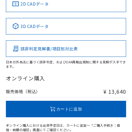
船舶規格）
船舶規格）
船舶規格）
船舶規格
中国 RoHS
注意事項・凡例
2D CADデータ
No
No
No
No
中国 RoHS表
※1 ※2
3D CADデータ
この製品の規格認証/適合状況ページへ
Pb
Hg
Cd
Cr(VI)
その他の認証はこちらのページからご検索ください
該非判定見解書/項目別対比表
X
O
O
O
日本の外為法に基づく該非判定、およびEAR再輸出規制に関する見解が入手でき
ます。
"対応済み"や非含有の記載がされた商品であっても、流通
在庫等で未対応品が混在する可能性があります。
オンライン購入
非含有品が必要な際は、弊社営業部門もしくは販売店へお
問い合わせください。
¥ 13,640
販売価格（税込）
この製品のRoHS/REACH対応状況ページへ
カートに追加
オンライン購入における出荷予定日は、カートに追加～「ご購入手続き：価
格・納期の確認」画面にてご確認ください。