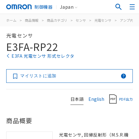
制御機器
Japan
ホーム
>
商品情報
>
商品カテゴリ
>
センサ
>
光電センサ
>
アンプ内蔵
光電センサ
E3FA-RP22
E3FA 光電センサ 形式セレクタ
マイリストに追加
日本語
English
PDF出力
商品概要
光電センサ, 回帰反射形（M.S.R.機