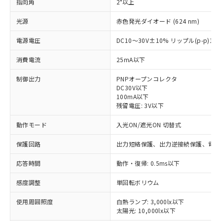
指向角
2°以上
光源
赤色発光ダイオード (624 nm)
電源電圧
DC10～30V±10% リップル(p-p)1
消費電流
25mA以下
制御出力
PNPオープンコレクタ
DC30V以下
100mA以下
残留電圧: 3V以下
動作モード
入光ON/遮光ON 切替式
保護回路
出力短絡保護、出力逆接続保護、電源
応答時間
動作・復帰: 0.5ms以下
感度調整
単回転ボリウム
※1 対応状況
使用周囲照度
白熱ランプ: 3,000lx以下
太陽光: 10,000lx以下