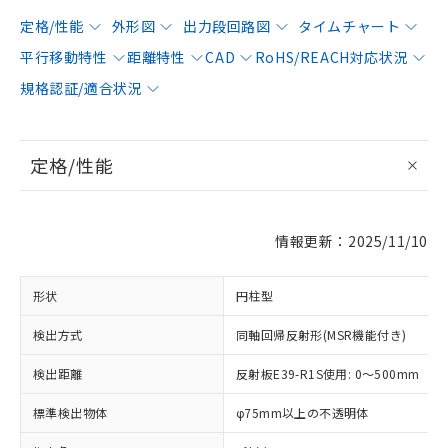
定格/性能
外形図
出力段回路図
タイムチャート
平行移動特性
距離特性
CAD
RoHS/REACH対応状況
規格認証/適合状況
定格/性能
情報更新：2025/11/10
形状
円柱型
検出方式
同軸回帰反射形(MSR機能付き)
検出距離
反射板E39-R1S使用: 0～500mm
標準検出物体
φ75mm以上の不透明体