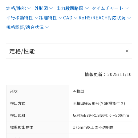
定格/性能
外形図
出力段回路図
タイムチャート
平行移動特性
距離特性
CAD
RoHS/REACH対応状況
規格認証/適合状況
定格/性能
情報更新：2025/11/10
形状
円柱型
検出方式
同軸回帰反射形(MSR機能付き)
検出距離
反射板E39-R1S使用: 0～500mm
標準検出物体
φ75mm以上の不透明体