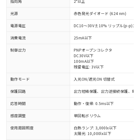
指向角
2°以上
光源
赤色発光ダイオード (624 nm)
電源電圧
DC10～30V±10% リップル(p-p)1
消費電流
25mA以下
制御出力
PNPオープンコレクタ
DC30V以下
100mA以下
残留電圧: 3V以下
動作モード
入光ON/遮光ON 切替式
保護回路
出力短絡保護、出力逆接続保護、電源
応答時間
動作・復帰: 0.5ms以下
感度調整
単回転ボリウム
※1 対応状況
使用周囲照度
白熱ランプ: 3,000lx以下
太陽光: 10,000lx以下