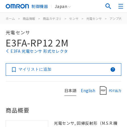
制御機器
Japan
ホーム
>
商品情報
>
商品カテゴリ
>
センサ
>
光電センサ
>
アンプ内蔵
光電センサ
E3FA-RP12 2M
E3FA 光電センサ 形式セレクタ
マイリストに追加
日本語
English
PDF出力
商品概要
光電センサ, 回帰反射形（M.S.R.機