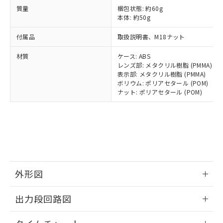
とります。
了承ください。
(PBDE) 1000ppm以下、フタル酸ビス(2-エチルヘキシ
○
一定数以上の在庫あり
ニル類) : 1000ppm、 PBDEs(ポリ臭化ジフェニルエーテ
質量
梱包状態: 約60g
当社は規制貨物を破棄する場合は、完
ル) (DEHP)(別名：DOP) 1000ppm以下、フタル酸ブチ
正式な納期状況および標準価格はお客
ル類) : 1000ppm、
本体: 約50g
ルベンジル（BBP） 1000ppm以下、フタル酸ジブチル
全に破砕するなど、違法に輸出されな
DBP(フタル酸ジブチル) : 1000ppm、 DIBP(フタル酸ジ
様のお取引先、またはお客様担当のオ
（DBP） 1000ppm以下、フタル酸ジイソブチル
イソブチル) : 1000ppm、 BBP(フタル酸ブチルベンジ
△
一定数には満たないが在庫あり
いよう必要な手段を講じます。
ムロン制御機器販売店・当社販売員に
(DIBP) 1000ppm以下
ル) : 1000ppm、
付属品
取扱説明書、M18ナット
当社は貴社製品を、核兵器、ミサイ
但し、RoHS指令で産業用監視および制御機器に対する
DEHP(フタル酸ビス(2-エチルヘキシル)) : 1000ppm
ご相談ください。
適用除外項目は除く。
ル、化学兵器、生物兵器またはその他
－
在庫なし(最新の在庫状況につ
オムロン制御機器販売店や当社販売拠
材質
ケース: ABS
フタル酸エステル類の４物質については閾値を超える意
武器並びにこれらの製造装置等に一切
いては、お客様のお取引先、ま
図的な使用がないことを確認しています。
点は「
販売ネットワーク
レンズ部: メタクリル樹脂 (PMMA)
」をご確認
※2 環境保護使用期限
使用いたしません。
たはお客様担当のオムロン制御
表示部: メタクリル樹脂 (PMMA)
ください。
当社は、貴社製品を第三者に販売する
ボリウム: ポリアセタール (POM)
機器販売店・当社販売員にご確
在庫状況および標準価格結果を当社の
※2 対応予定月
「ｅ」：有害物質（10物質）のすべてが基
ナット: ポリアセタール (POM)
場合は、上記1、2および3の内容を当
認ください)
事前の承諾なく第三者に漏洩または開
準値以下であることを示します。
該第三者に通知します。また当社は、
示しないようお願いします。
部品在庫の切り替え状況などにより、予定
「10」：通常の使用状況下において有害物
販売先および販売に係わる関係者が違
マイパーツ機能（部品リスト作成サー
空
受注生産機種、また在庫状況の
月が前後することがあります。
質が外部に漏えいし、環境に深刻な影響を
法に輸出するおそれがある場合は、取
ビス）をご利用いただくには、I-Web
白
情報を公開していない機種
及ぼさない年数を意味します。
り引きをいたしません。
メンバーズにご登録されている必要が
「－」：未確認です。当社販売部門へお問
あります。
い合わせください。
お客様が当ウェブサイト上で当社にご
※3 非含有証明書ダウンロード
登録された部品リストについて、当社
外形図
および当社の共同利用者が、当社の製
下記の非含有証明書をダウンロードするこ
品・サービスに関するお客様との取
情報更新：2025/11/10
出力段回路図
とができます。
合意する
キャンセル
引・商談に必要な範囲で利用すること
をご了承ください。
情報更新：2025/11/10
EU RoHS指令（10物質）の非含有証明書
※当社の共同利用者とは、
"個人情報