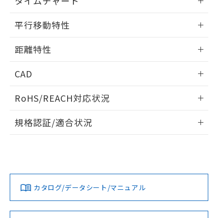
タイムチャート
51物質の非含有証明書（当社基準）
の共同利用に関して"
の「1.共同利
※本証明書は発行日時点で非含有を証明す
情報更新：2025/11/10
用者の範囲」に記載されている法人を
平行移動特性
るもので、過去に遡って非含有を証明する
指します。
ものではありません。
情報更新：2025/11/10
また、RoHS指令のフタル酸エステル類４
距離特性
物質の対応では、対応完了までの期間は出
情報更新：2025/11/10
荷製品に未対応品が混在することから備考
CAD
欄に対応日を記載しておりました。
既に当社にて対応品への在庫切替を完了
受光出力-距離特性
ログイン/会員登録いただくと、CADデータをダウンロー
RoHS/REACH対応状況
していることから、特段のことがない限
ドすることができます。
り、2022年1月12日より割愛しておりま
情報更新：2026/7/29
す。
規格認証/適合状況
ログイン/会員登録
EU RoHS
注意事項・凡例
UL認証
CSA認証
CEマーキング
Yes
Yes
Yes
対応状況
対応予定月
※1
※2
ダウンロードデータをご利用いただく前に、以下を必ずお読
みください。
カタログ/データシート/マニュアル
対応済み
ソフトウェアの使用条件
LR型式承認
DNV型式承認
BV型式承認
KR型式承
（イギリス
（ノルウェー
（フランス
（韓国