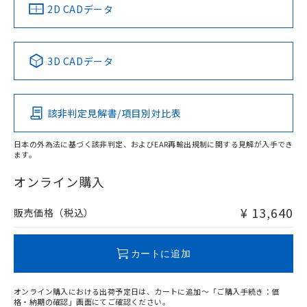
船舶規格）
船舶規格）
船舶規格）
船舶規格
中国 RoHS
注意事項・凡例
2D CADデータ
No
No
No
No
中国 RoHS表
※1 ※2
3D CADデータ
この製品の規格認証/適合状況ページへ
Pb
Hg
Cd
Cr(VI)
その他の認証はこちらのページからご検索ください
該非判定見解書/項目別対比表
X
O
O
O
日本の外為法に基づく該非判定、およびEAR再輸出規制に関する見解が入手でき
ます。
"対応済み"や非含有の記載がされた商品であっても、流通
在庫等で未対応品が混在する可能性があります。
オンライン購入
非含有品が必要な際は、弊社営業部門もしくは販売店へお
問い合わせください。
¥ 13,640
販売価格（税込）
この製品のRoHS/REACH対応状況ページへ
カートに追加
オンライン購入における出荷予定日は、カートに追加～「ご購入手続き：価
格・納期の確認」画面にてご確認ください。