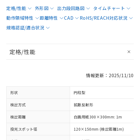
定格/性能
外形図
出力段回路図
タイムチャート
動作領域特性
距離特性
CAD
RoHS/REACH対応状況
規格認証/適合状況
定格/性能
情報更新：2025/11/10
形状
円柱型
検出方式
拡散反射形
検出距離
白画用紙300×300mm: 1m
投光スポット径
120×150mm (検出距離1m)