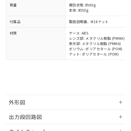
とります。
了承ください。
(PBDE) 1000ppm以下、フタル酸ビス(2-エチルヘキシ
○
一定数以上の在庫あり
ニル類) : 1000ppm、 PBDEs(ポリ臭化ジフェニルエーテ
質量
梱包状態: 約60g
当社は規制貨物を破棄する場合は、完
ル) (DEHP)(別名：DOP) 1000ppm以下、フタル酸ブチ
正式な納期状況および標準価格はお客
ル類) : 1000ppm、
本体: 約50g
ルベンジル（BBP） 1000ppm以下、フタル酸ジブチル
全に破砕するなど、違法に輸出されな
DBP(フタル酸ジブチル) : 1000ppm、 DIBP(フタル酸ジ
様のお取引先、またはお客様担当のオ
（DBP） 1000ppm以下、フタル酸ジイソブチル
イソブチル) : 1000ppm、 BBP(フタル酸ブチルベンジ
△
一定数には満たないが在庫あり
いよう必要な手段を講じます。
ムロン制御機器販売店・当社販売員に
(DIBP) 1000ppm以下
ル) : 1000ppm、
付属品
取扱説明書、M18ナット
当社は貴社製品を、核兵器、ミサイ
但し、RoHS指令で産業用監視および制御機器に対する
DEHP(フタル酸ビス(2-エチルヘキシル)) : 1000ppm
ご相談ください。
適用除外項目は除く。
ル、化学兵器、生物兵器またはその他
－
在庫なし(最新の在庫状況につ
オムロン制御機器販売店や当社販売拠
材質
ケース: ABS
フタル酸エステル類の４物質については閾値を超える意
武器並びにこれらの製造装置等に一切
いては、お客様のお取引先、ま
図的な使用がないことを確認しています。
点は「
販売ネットワーク
レンズ部: メタクリル樹脂 (PMMA)
」をご確認
※2 環境保護使用期限
使用いたしません。
たはお客様担当のオムロン制御
表示部: メタクリル樹脂 (PMMA)
ください。
当社は、貴社製品を第三者に販売する
ボリウム: ポリアセタール (POM)
機器販売店・当社販売員にご確
在庫状況および標準価格結果を当社の
※2 対応予定月
「ｅ」：有害物質（10物質）のすべてが基
ナット: ポリアセタール (POM)
場合は、上記1、2および3の内容を当
認ください)
事前の承諾なく第三者に漏洩または開
準値以下であることを示します。
該第三者に通知します。また当社は、
示しないようお願いします。
部品在庫の切り替え状況などにより、予定
「10」：通常の使用状況下において有害物
販売先および販売に係わる関係者が違
マイパーツ機能（部品リスト作成サー
空
受注生産機種、また在庫状況の
月が前後することがあります。
質が外部に漏えいし、環境に深刻な影響を
法に輸出するおそれがある場合は、取
ビス）をご利用いただくには、I-Web
白
情報を公開していない機種
及ぼさない年数を意味します。
り引きをいたしません。
メンバーズにご登録されている必要が
「－」：未確認です。当社販売部門へお問
あります。
い合わせください。
お客様が当ウェブサイト上で当社にご
※3 非含有証明書ダウンロード
登録された部品リストについて、当社
外形図
および当社の共同利用者が、当社の製
下記の非含有証明書をダウンロードするこ
品・サービスに関するお客様との取
情報更新：2025/11/10
出力段回路図
とができます。
合意する
キャンセル
引・商談に必要な範囲で利用すること
をご了承ください。
情報更新：2025/11/10
EU RoHS指令（10物質）の非含有証明書
※当社の共同利用者とは、
"個人情報