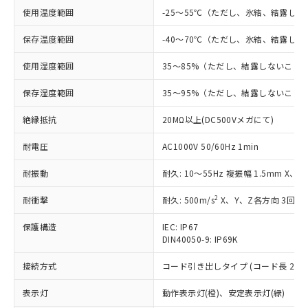
対応済み：EU RoHS指令（10物質）の
使用温度範囲
-25～55℃（ただし、氷結、結露し
非含有に対応した製品が提供可能な商品で
す。
保存温度範囲
-40～70℃（ただし、氷結、結露し
対応予定：EU RoHS指令（10物質）の非含
ご利用条件
有に対応した製品に切り替える予定のある
使用湿度範囲
35～85%（ただし、結露しないこと
商品です。
対応予定なし：EU RoHS指令（10物質）の
保存湿度範囲
35～95%（ただし、結露しないこと
以下の条件をお読みいただき、同意のうえ
非含有に非対応の商品で、対応品を出す予
ご利用ください。
定はありません。
絶縁抵抗
20MΩ以上(DC500Vメガにて)
調査・確認中：EU RoHS指令（10物質）の
本サービスは、当社制御機器事業取扱
※1 中国RoHS○×表
非含有の対応状況を調査中または確認中の
耐電圧
AC1000V 50/60Hz 1min
商品の当社在庫状況および標準価格
商品です。
(税抜)を提供させていただくもので
「○」：最大均質材料含有率が中国RoHSの
耐振動
耐久: 10～55Hz 複振幅 1.5mm X、
非該当品：ライセンス料など無形物で、有
す。
基準値以下であることを示します。
害物質有無と関係のない商品です。
当社制御機器事業取扱商品の中には、
2
耐衝撃
耐久: 500m/s
X、Y、Z各方向 3回
「×」：最大均質材料含有率が中国RoHSの
仕入先様の事情により、非含有部品として
本サービスの対象外となる商品もある
基準値を超えていることを示します。
いたものが、含有品と判明した場合などや
当社は、これら貴社製品のうち、外国
ことをご了承ください。
保護構造
IEC: IP67
「－」：未確認です。当社販売部門へお問
むを得ず変更することがあります。
為替および外国貿易法に定める商品
在庫状況および標準価格照会結果は、
DIN40050-9: IP69K
い合わせください。
（以下｢規制貨物等」という）を輸出
記載している更新日時点での社内デー
*EU RoHS指令（10物質）：
または国外への提供する場合は、日本
接続方式
コード引き出しタイプ (コード長 2m)
記
タに基づき作成されるものであり、閲
説明
鉛(Pb) 1000ppm以下、 水銀(Hg) 1000ppm以下、 カド
*中国RoHS10物質の基準値 (GB/T26572)：
国政府の輸出許可(または役務取引許
号
覧された時点での実際の在庫および標
ミウム(Cd) 100ppm以下、
Pb(鉛) :1000ppm、 Hg(水銀) : 1000ppm、 Cd(カドミウ
表示灯
可)を取得するなどの必要な手続きを
動作表示灯(橙)、安定表示灯(緑)
六価クロム(Cr(Ⅵ)) 1000ppm以下、ポリ臭化ビフェニル
ム) : 100ppm、
準価格とは異なる場合があることをご
類(PBB) 1000ppm以下、ポリ臭化ジフェニルエーテル類
Cr(Ⅵ)(六価クロム) : 1000ppm、 PBBs(ポリ臭化ビフェ