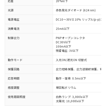
応差
20%以下
光源
赤色発光ダイオード (624 nm)
電源電圧
DC10～30V±10% リップル(p-p)1
消費電流
25mA以下
制御出力
PNPオープンコレクタ
DC30V以下
100mA以下
残留電圧: 3V以下
動作モード
入光ON/遮光ON 切替式
保護回路
出力短絡保護、出力逆接続保護、電源
応答時間
動作・復帰: 0.5ms以下
感度調整
単回転ボリウム
※1 対応状況
使用周囲照度
白熱ランプ: 3,000lx以下
太陽光: 10,000lx以下