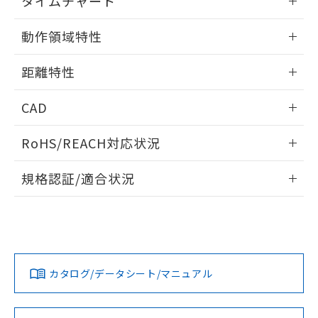
タイムチャート
51物質の非含有証明書（当社基準）
の共同利用に関して"
の「1.共同利
※本証明書は発行日時点で非含有を証明す
情報更新：2025/11/10
用者の範囲」に記載されている法人を
動作領域特性
るもので、過去に遡って非含有を証明する
指します。
ものではありません。
情報更新：2025/11/10
また、RoHS指令のフタル酸エステル類４
距離特性
物質の対応では、対応完了までの期間は出
情報更新：2025/11/10
荷製品に未対応品が混在することから備考
CAD
欄に対応日を記載しておりました。
既に当社にて対応品への在庫切替を完了
受光出力-距離特性
ログイン/会員登録いただくと、CADデータをダウンロー
RoHS/REACH対応状況
していることから、特段のことがない限
ドすることができます。
り、2022年1月12日より割愛しておりま
情報更新：2026/7/29
す。
規格認証/適合状況
ログイン/会員登録
EU RoHS
注意事項・凡例
UL認証
CSA認証
CEマーキング
No
No
Yes
対応状況
対応予定月
※1
※2
ダウンロードデータをご利用いただく前に、以下を必ずお読
みください。
カタログ/データシート/マニュアル
対応済み
ソフトウェアの使用条件
LR型式承認
DNV型式承認
BV型式承認
KR型式承
（イギリス
（ノルウェー
（フランス
（韓国