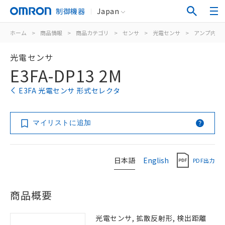
制御機器
Japan
ホーム
>
商品情報
>
商品カテゴリ
>
センサ
>
光電センサ
>
アンプ内蔵
光電センサ
E3FA-DP13 2M
E3FA 光電センサ 形式セレクタ
マイリストに追加
日本語
English
PDF出力
商品概要
光電センサ, 拡散反射形, 検出距離