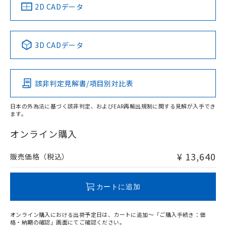
船舶規格）
船舶規格）
船舶規格）
船舶規格
中国 RoHS
注意事項・凡例
2D CADデータ
No
No
No
No
中国 RoHS表
※1 ※2
検出物体の大きさ-距離特性
3D CADデータ
この製品の規格認証/適合状況ページへ
Pb
Hg
Cd
Cr(VI)
その他の認証はこちらのページからご検索ください
該非判定見解書/項目別対比表
X
O
O
O
日本の外為法に基づく該非判定、およびEAR再輸出規制に関する見解が入手でき
ます。
"対応済み"や非含有の記載がされた商品であっても、流通
在庫等で未対応品が混在する可能性があります。
オンライン購入
非含有品が必要な際は、弊社営業部門もしくは販売店へお
問い合わせください。
¥ 13,640
販売価格（税込）
この製品のRoHS/REACH対応状況ページへ
カートに追加
オンライン購入における出荷予定日は、カートに追加～「ご購入手続き：価
格・納期の確認」画面にてご確認ください。