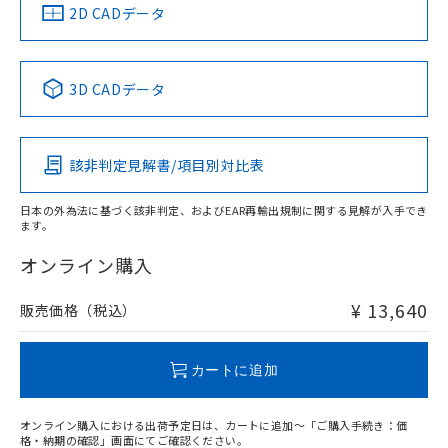
船舶規格）
船舶規格）
船舶規格）
船舶規格
中国 RoHS
注意事項・凡例
2D CADデータ
No
No
No
No
中国 RoHS表
※1 ※2
検出物体の大きさ-距離特性
3D CADデータ
この製品の規格認証/適合状況ページへ
Pb
Hg
Cd
Cr(VI)
その他の認証はこちらのページからご検索ください
該非判定見解書/項目別対比表
X
O
O
O
日本の外為法に基づく該非判定、およびEAR再輸出規制に関する見解が入手でき
ます。
"対応済み"や非含有の記載がされた商品であっても、流通
在庫等で未対応品が混在する可能性があります。
オンライン購入
非含有品が必要な際は、弊社営業部門もしくは販売店へお
問い合わせください。
¥ 13,640
販売価格（税込）
この製品のRoHS/REACH対応状況ページへ
カートに追加
オンライン購入における出荷予定日は、カートに追加～「ご購入手続き：価
格・納期の確認」画面にてご確認ください。