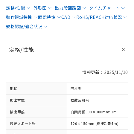
定格/性能
外形図
出力段回路図
タイムチャート
動作領域特性
距離特性
CAD
RoHS/REACH対応状況
規格認証/適合状況
定格/性能
情報更新：2025/11/10
形状
円柱型
検出方式
拡散反射形
検出距離
白画用紙300×300mm: 1m
投光スポット径
120×150mm (検出距離1m)