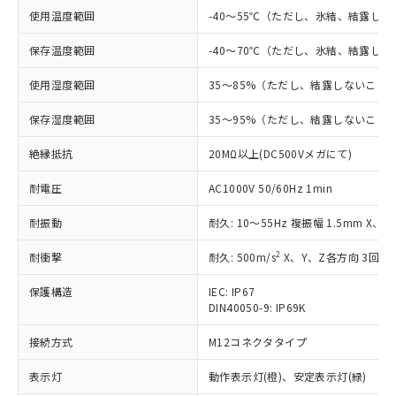
対応済み：EU RoHS指令（10物質）の
使用温度範囲
-40～55℃（ただし、氷結、結露し
非含有に対応した製品が提供可能な商品で
す。
保存温度範囲
-40～70℃（ただし、氷結、結露し
対応予定：EU RoHS指令（10物質）の非含
ご利用条件
有に対応した製品に切り替える予定のある
使用湿度範囲
35～85%（ただし、結露しないこと
商品です。
対応予定なし：EU RoHS指令（10物質）の
保存湿度範囲
35～95%（ただし、結露しないこと
以下の条件をお読みいただき、同意のうえ
非含有に非対応の商品で、対応品を出す予
ご利用ください。
定はありません。
絶縁抵抗
20MΩ以上(DC500Vメガにて)
調査・確認中：EU RoHS指令（10物質）の
本サービスは、当社制御機器事業取扱
※1 中国RoHS○×表
非含有の対応状況を調査中または確認中の
耐電圧
AC1000V 50/60Hz 1min
商品の当社在庫状況および標準価格
商品です。
(税抜)を提供させていただくもので
「○」：最大均質材料含有率が中国RoHSの
耐振動
耐久: 10～55Hz 複振幅 1.5mm X、
非該当品：ライセンス料など無形物で、有
す。
基準値以下であることを示します。
害物質有無と関係のない商品です。
当社制御機器事業取扱商品の中には、
2
耐衝撃
耐久: 500m/s
X、Y、Z各方向 3回
「×」：最大均質材料含有率が中国RoHSの
仕入先様の事情により、非含有部品として
本サービスの対象外となる商品もある
基準値を超えていることを示します。
いたものが、含有品と判明した場合などや
当社は、これら貴社製品のうち、外国
ことをご了承ください。
保護構造
IEC: IP67
「－」：未確認です。当社販売部門へお問
むを得ず変更することがあります。
為替および外国貿易法に定める商品
在庫状況および標準価格照会結果は、
DIN40050-9: IP69K
い合わせください。
（以下｢規制貨物等」という）を輸出
記載している更新日時点での社内デー
*EU RoHS指令（10物質）：
または国外への提供する場合は、日本
接続方式
M12コネクタタイプ
記
タに基づき作成されるものであり、閲
説明
鉛(Pb) 1000ppm以下、 水銀(Hg) 1000ppm以下、 カド
*中国RoHS10物質の基準値 (GB/T26572)：
国政府の輸出許可(または役務取引許
号
覧された時点での実際の在庫および標
ミウム(Cd) 100ppm以下、
Pb(鉛) :1000ppm、 Hg(水銀) : 1000ppm、 Cd(カドミウ
表示灯
可)を取得するなどの必要な手続きを
動作表示灯(橙)、安定表示灯(緑)
六価クロム(Cr(Ⅵ)) 1000ppm以下、ポリ臭化ビフェニル
ム) : 100ppm、
準価格とは異なる場合があることをご
類(PBB) 1000ppm以下、ポリ臭化ジフェニルエーテル類
Cr(Ⅵ)(六価クロム) : 1000ppm、 PBBs(ポリ臭化ビフェ