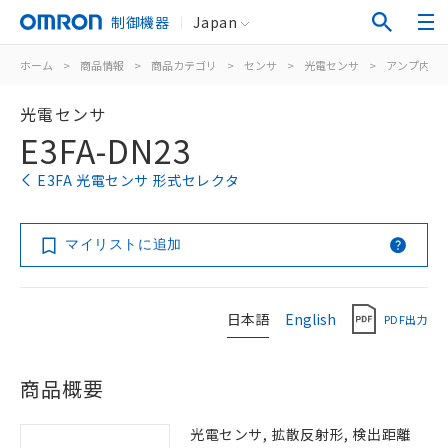
制御機器
Japan
ホーム
>
商品情報
>
商品カテゴリ
>
センサ
>
光電センサ
>
アンプ内蔵
光電センサ
E3FA-DN23
E3FA 光電センサ 形式セレクタ
マイリストに追加
日本語
English
PDF出力
商品概要
光電センサ, 拡散反射形, 検出距離