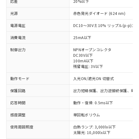
応差
20%以下
光源
赤色発光ダイオード (624 nm)
電源電圧
DC10～30V±10% リップル(p-p)1
消費電流
25mA以下
制御出力
NPNオープンコレクタ
DC30V以下
100mA以下
残留電圧: 3V以下
動作モード
入光ON/遮光ON 切替式
保護回路
出力短絡保護、出力逆接続保護、電源
応答時間
動作・復帰: 0.5ms以下
感度調整
単回転ボリウム
※1 対応状況
使用周囲照度
白熱ランプ: 3,000lx以下
太陽光: 10,000lx以下