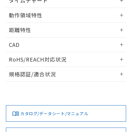
タイムチャート
51物質の非含有証明書（当社基準）
の共同利用に関して"
の「1.共同利
※本証明書は発行日時点で非含有を証明す
情報更新：2025/11/10
用者の範囲」に記載されている法人を
動作領域特性
るもので、過去に遡って非含有を証明する
指します。
ものではありません。
情報更新：2025/11/10
また、RoHS指令のフタル酸エステル類４
距離特性
物質の対応では、対応完了までの期間は出
情報更新：2025/11/10
荷製品に未対応品が混在することから備考
CAD
欄に対応日を記載しておりました。
既に当社にて対応品への在庫切替を完了
受光出力-距離特性
ログイン/会員登録いただくと、CADデータをダウンロー
RoHS/REACH対応状況
していることから、特段のことがない限
ドすることができます。
り、2022年1月12日より割愛しておりま
情報更新：2026/7/29
す。
規格認証/適合状況
ログイン/会員登録
EU RoHS
注意事項・凡例
UL認証
CSA認証
CEマーキング
No
No
Yes
対応状況
対応予定月
※1
※2
ダウンロードデータをご利用いただく前に、以下を必ずお読
みください。
カタログ/データシート/マニュアル
対応済み
ソフトウェアの使用条件
LR型式承認
DNV型式承認
BV型式承認
KR型式承
（イギリス
（ノルウェー
（フランス
（韓国