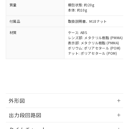
とります。
了承ください。
(PBDE) 1000ppm以下、フタル酸ビス(2-エチルヘキシ
○
一定数以上の在庫あり
ニル類) : 1000ppm、 PBDEs(ポリ臭化ジフェニルエーテ
質量
梱包状態: 約20g
当社は規制貨物を破棄する場合は、完
ル) (DEHP)(別名：DOP) 1000ppm以下、フタル酸ブチ
正式な納期状況および標準価格はお客
ル類) : 1000ppm、
本体: 約10g
ルベンジル（BBP） 1000ppm以下、フタル酸ジブチル
全に破砕するなど、違法に輸出されな
DBP(フタル酸ジブチル) : 1000ppm、 DIBP(フタル酸ジ
様のお取引先、またはお客様担当のオ
（DBP） 1000ppm以下、フタル酸ジイソブチル
イソブチル) : 1000ppm、 BBP(フタル酸ブチルベンジ
△
一定数には満たないが在庫あり
いよう必要な手段を講じます。
ムロン制御機器販売店・当社販売員に
(DIBP) 1000ppm以下
ル) : 1000ppm、
付属品
取扱説明書、M18ナット
当社は貴社製品を、核兵器、ミサイ
但し、RoHS指令で産業用監視および制御機器に対する
DEHP(フタル酸ビス(2-エチルヘキシル)) : 1000ppm
ご相談ください。
適用除外項目は除く。
ル、化学兵器、生物兵器またはその他
－
在庫なし(最新の在庫状況につ
オムロン制御機器販売店や当社販売拠
材質
ケース: ABS
フタル酸エステル類の４物質については閾値を超える意
武器並びにこれらの製造装置等に一切
いては、お客様のお取引先、ま
図的な使用がないことを確認しています。
点は「
販売ネットワーク
レンズ部: メタクリル樹脂 (PMMA)
」をご確認
※2 環境保護使用期限
使用いたしません。
たはお客様担当のオムロン制御
表示部: メタクリル樹脂 (PMMA)
ください。
当社は、貴社製品を第三者に販売する
ボリウム: ポリアセタール (POM)
機器販売店・当社販売員にご確
在庫状況および標準価格結果を当社の
※2 対応予定月
「ｅ」：有害物質（10物質）のすべてが基
ナット: ポリアセタール (POM)
場合は、上記1、2および3の内容を当
認ください)
事前の承諾なく第三者に漏洩または開
準値以下であることを示します。
該第三者に通知します。また当社は、
示しないようお願いします。
部品在庫の切り替え状況などにより、予定
「10」：通常の使用状況下において有害物
販売先および販売に係わる関係者が違
マイパーツ機能（部品リスト作成サー
空
受注生産機種、また在庫状況の
月が前後することがあります。
質が外部に漏えいし、環境に深刻な影響を
法に輸出するおそれがある場合は、取
ビス）をご利用いただくには、I-Web
白
情報を公開していない機種
及ぼさない年数を意味します。
り引きをいたしません。
メンバーズにご登録されている必要が
「－」：未確認です。当社販売部門へお問
あります。
い合わせください。
お客様が当ウェブサイト上で当社にご
※3 非含有証明書ダウンロード
登録された部品リストについて、当社
外形図
および当社の共同利用者が、当社の製
下記の非含有証明書をダウンロードするこ
品・サービスに関するお客様との取
情報更新：2025/11/10
出力段回路図
とができます。
合意する
キャンセル
引・商談に必要な範囲で利用すること
をご了承ください。
情報更新：2025/11/10
EU RoHS指令（10物質）の非含有証明書
※当社の共同利用者とは、
"個人情報