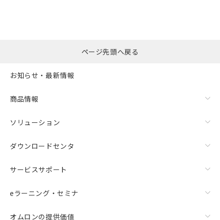
※本証明書は発行日時点で非含有を証明す
用者の範囲」に記載されている法人を
るもので、過去に遡って非含有を証明する
指します。
ものではありません。
また、RoHS指令のフタル酸エステル類４
物質の対応では、対応完了までの期間は出
ページ先頭へ戻る
荷製品に未対応品が混在することから備考
欄に対応日を記載しておりました。
お知らせ・最新情報
既に当社にて対応品への在庫切替を完了
していることから、特段のことがない限
り、2022年1月12日より割愛しておりま
商品情報
す。
ソリューション
ダウンロードセンタ
サービスサポート
eラーニング・セミナ
オムロンの提供価値