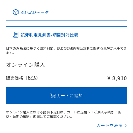
正式な納期状況および標準価格はお客
ル類) : 1000ppm、
ルベンジル（BBP） 1000ppm以下、フタル酸ジブチル
全に破砕するなど、違法に輸出されな
DBP(フタル酸ジブチル) : 1000ppm、 DIBP(フタル酸ジ
様のお取引先、またはお客様担当のオ
中国 RoHS表
※1 ※2
（DBP） 1000ppm以下、フタル酸ジイソブチル
イソブチル) : 1000ppm、 BBP(フタル酸ブチルベンジ
△
一定数には満たないが在庫あり
いよう必要な手段を講じます。
3D CADデータ
ムロン制御機器販売店・当社販売員に
(DIBP) 1000ppm以下
ル) : 1000ppm、
当社は貴社製品を、核兵器、ミサイ
但し、RoHS指令で産業用監視および制御機器に対する
DEHP(フタル酸ビス(2-エチルヘキシル)) : 1000ppm
Pb
ご相談ください。
Hg
Cd
Cr(VI)
適用除外項目は除く。
ル、化学兵器、生物兵器またはその他
－
在庫なし(最新の在庫状況につ
オムロン制御機器販売店や当社販売拠
フタル酸エステル類の４物質については閾値を超える意
武器並びにこれらの製造装置等に一切
いては、お客様のお取引先、ま
図的な使用がないことを確認しています。
点は「
販売ネットワーク
」をご確認
該非判定見解書/項目別対比表
※2 環境保護使用期限
X
使用いたしません。
O
O
O
たはお客様担当のオムロン制御
ください。
当社は、貴社製品を第三者に販売する
機器販売店・当社販売員にご確
在庫状況および標準価格結果を当社の
※2 対応予定月
「ｅ」：有害物質（10物質）のすべてが基
日本の外為法に基づく該非判定、およびEAR再輸出規制に関する見解が入手でき
場合は、上記1、2および3の内容を当
認ください)
事前の承諾なく第三者に漏洩または開
ます。
準値以下であることを示します。
該第三者に通知します。また当社は、
"対応済み"や非含有の記載がされた商品であっても、流通
示しないようお願いします。
部品在庫の切り替え状況などにより、予定
「10」：通常の使用状況下において有害物
販売先および販売に係わる関係者が違
在庫等で未対応品が混在する可能性があります。
マイパーツ機能（部品リスト作成サー
オンライン購入
空
受注生産機種、また在庫状況の
月が前後することがあります。
質が外部に漏えいし、環境に深刻な影響を
法に輸出するおそれがある場合は、取
非含有品が必要な際は、弊社営業部門もしくは販売店へお
ビス）をご利用いただくには、I-Web
白
情報を公開していない機種
及ぼさない年数を意味します。
り引きをいたしません。
問い合わせください。
メンバーズにご登録されている必要が
¥ 8,910
販売価格（税込）
「－」：未確認です。当社販売部門へお問
あります。
い合わせください。
お客様が当ウェブサイト上で当社にご
この製品のRoHS/REACH対応状況ページへ
※3 非含有証明書ダウンロード
登録された部品リストについて、当社
カートに追加
および当社の共同利用者が、当社の製
下記の非含有証明書をダウンロードするこ
品・サービスに関するお客様との取
とができます。
オンライン購入における出荷予定日は、カートに追加～「ご購入手続き：価
合意する
キャンセル
引・商談に必要な範囲で利用すること
格・納期の確認」画面にてご確認ください。
をご了承ください。
EU RoHS指令（10物質）の非含有証明書
カートをみる
※当社の共同利用者とは、
"個人情報
51物質の非含有証明書（当社基準）
の共同利用に関して"
の「1.共同利