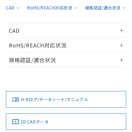
非含有に対応した製品が提供可能な商品で
す。
CAD
RoHS/REACH対応状況
規格認証/適合状況
対応予定：EU RoHS指令（10物質）の非含
ご利用条件
有に対応した製品に切り替える予定のある
商品です。
CAD
対応予定なし：EU RoHS指令（10物質）の
以下の条件をお読みいただき、同意のうえ
非含有に非対応の商品で、対応品を出す予
情報更新：2006/4/1
ご利用ください。
定はありません。
RoHS/REACH対応状況
調査・確認中：EU RoHS指令（10物質）の
本サービスは、当社制御機器事業取扱
ログイン/会員登録いただくと、CADデータをダウンロー
※1 中国RoHS○×表
非含有の対応状況を調査中または確認中の
情報更新：2026/7/29
商品の当社在庫状況および標準価格
規格認証/適合状況
ドすることができます。
商品です。
(税抜)を提供させていただくもので
「○」：最大均質材料含有率が中国RoHSの
非該当品：ライセンス料など無形物で、有
EU RoHS
注意事項・凡例
E3C-S10 2Mについての規格認証/適合状況については、「カ
す。
基準値以下であることを示します。
害物質有無と関係のない商品です。
スタマーサポートセンタ お客様相談室」または貴社担当オム
当社制御機器事業取扱商品の中には、
「×」：最大均質材料含有率が中国RoHSの
仕入先様の事情により、非含有部品として
ログイン/会員登録
ロン営業員または販売店にお問い合わせください。
本サービスの対象外となる商品もある
基準値を超えていることを示します。
いたものが、含有品と判明した場合などや
当社は、これら貴社製品のうち、外国
対応状況
対応予定月
※1
※2
ことをご了承ください。
「－」：未確認です。当社販売部門へお問
むを得ず変更することがあります。
為替および外国貿易法に定める商品
在庫状況および標準価格照会結果は、
い合わせください。
お問い合わせ
カタログ/データシート/マニュアル
（以下｢規制貨物等」という）を輸出
対応済み
記載している更新日時点での社内デー
ダウンロードデータをご利用いただく前に、以下を必ずお読
*EU RoHS指令（10物質）：
または国外への提供する場合は、日本
記
タに基づき作成されるものであり、閲
説明
鉛(Pb) 1000ppm以下、 水銀(Hg) 1000ppm以下、 カド
みください。
*中国RoHS10物質の基準値 (GB/T26572)：
国政府の輸出許可(または役務取引許
号
覧された時点での実際の在庫および標
ミウム(Cd) 100ppm以下、
Pb(鉛) :1000ppm、 Hg(水銀) : 1000ppm、 Cd(カドミウ
ソフトウェアの使用条件
可)を取得するなどの必要な手続きを
六価クロム(Cr(Ⅵ)) 1000ppm以下、ポリ臭化ビフェニル
ム) : 100ppm、
中国 RoHS
準価格とは異なる場合があることをご
注意事項・凡例
2D CADデータ
類(PBB) 1000ppm以下、ポリ臭化ジフェニルエーテル類
Cr(Ⅵ)(六価クロム) : 1000ppm、 PBBs(ポリ臭化ビフェ
とります。
了承ください。
(PBDE) 1000ppm以下、フタル酸ビス(2-エチルヘキシ
○
一定数以上の在庫あり
ニル類) : 1000ppm、 PBDEs(ポリ臭化ジフェニルエーテ
当社は規制貨物を破棄する場合は、完
ル) (DEHP)(別名：DOP) 1000ppm以下、フタル酸ブチ